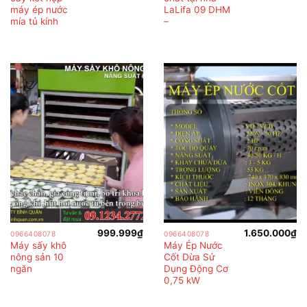
máy ép nước
LaLifa 09 DHM
mía tủ kính
–
999.999
₫
1.650.000
₫
0966408078
0966408078
Máy sấy khô
Máy Ép Nước
nông sản 10
Cốt Dừa Sử
ngăn
Dụng Động Cơ
0,75 kW