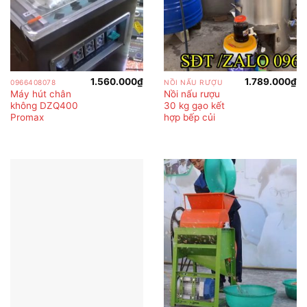
1.560.000
₫
1.789.000
₫
0966408078
NỒI NẤU RƯỢU
Máy hút chân
Nồi nấu rượu
không DZQ400
30 kg gạo kết
Promax
hợp bếp củi