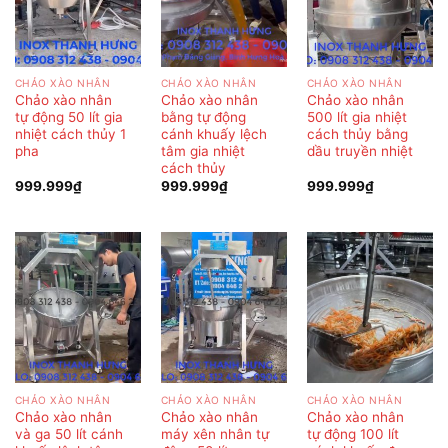
CHẢO XÀO NHÂN
CHẢO XÀO NHÂN
CHẢO XÀO NHÂN
Chảo xào nhân
Chảo xào nhân
Chảo xào nhân
tự động 50 lít gia
bằng tự động
500 lít gia nhiệt
nhiệt cách thủy 1
cánh khuấy lệch
cách thủy bằng
pha
tâm gia nhiệt
dầu truyền nhiệt
cách thủy
999.999
₫
999.999
₫
999.999
₫
CHẢO XÀO NHÂN
CHẢO XÀO NHÂN
CHẢO XÀO NHÂN
Chảo xào nhân
Chảo xào nhân
Chảo xào nhân
và ga 50 lít cánh
máy xên nhân tự
tự động 100 lít