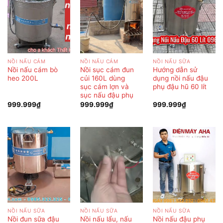
NỒI NẤU CÁM
NỒI NẤU CÁM
NỒI NẤU SỮA
Nồi nấu cám bò
Nồi sục cám đun
Hướng dẫn sử
heo 200L
củi 160L dùng
dụng nồi nấu đậu
sục cám lợn và
phụ đậu hũ 60 lít
sục nấu đậu phụ
999.999
₫
999.999
₫
999.999
₫
NỒI NẤU SỮA
NỒI NẤU SỮA
NỒI NẤU SỮA
Nồi đun sữa đậu
Nồi nấu lẩu, nấu
Nồi nấu đậu phụ