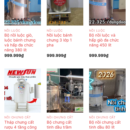
NỒI LUỘC
NỒI LUỘC
NỒI LUỘC
Bộ nồi luộc giò,
Nồi luộc bánh
Bộ nồi luộc và
luộc bánh chưng
chưng 3 lớp 1
hấp giò đa chức
và hấp đa chức
pha
năng 450 lít
năng 380 lít
999.999
₫
999.999
₫
999.999
₫
NỒI CHƯNG CẤT
NỒI CHƯNG CẤT
NỒI CHƯNG CẤT
Tháp chưng cất
Bộ chưng cất
Bộ nồi chưng cất
rượu 4 tầng công
tinh dầu trầm
tinh dầu 80 lít