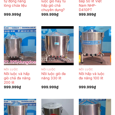
tự động nâng
luộc giò hay tủ
bắp 50 lít Việt
lòng chứa liệu
hấp giò chả
Nam NHP-
chuyên dụng?
D410PT
999.999
₫
999.999
₫
999.999
₫
NỒI LUỘC
NỒI LUỘC
NỒI LUỘC
Nồi luộc và hấp
Nồi luộc giò đa
Nồi hấp và luộc
giò chả đa năng
năng 330 lít
đa năng 100 lít
200 lít
999.999
₫
999.999
₫
999.999
₫