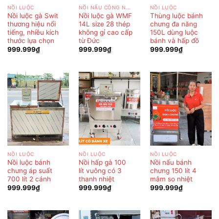
NỒI LUỘC
NỒI NẤU CÔNG NGHIỆP
NỒI LUỘC
Nồi luộc gà Swit
Nồi luộc gà WMF
Thùng luộc bánh
thương hiệu nổi
14L size 28 thép
chưng đa năng
tiếng, nhiều kích
không gỉ cao cấp
150L dùng luộc
thước lựa chọn
từ Đức
bánh và hấp đồ
999.999
₫
999.999
₫
999.999
₫
NỒI LUỘC
NỒI LUỘC
NỒI LUỘC
Nồi luộc bánh
Nồi hấp gà 100
Nồi nấu bánh
chưng áp suất
lít vuông có 3
chưng 150 lít 4
700 lít 2 cánh
thanh nhiệt
mâm so nhiệt
999.999
₫
999.999
₫
999.999
₫