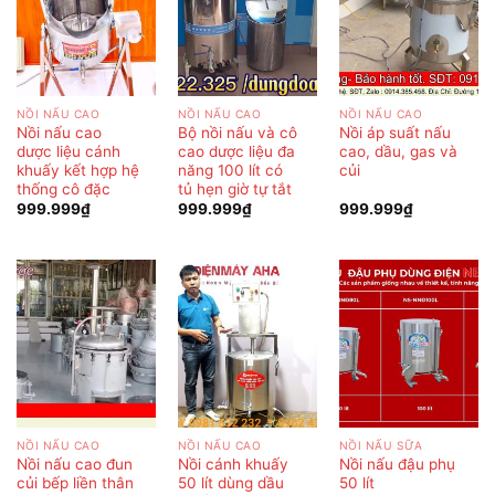
NỒI NẤU CAO
NỒI NẤU CAO
NỒI NẤU CAO
Nồi nấu cao
Bộ nồi nấu và cô
Nồi áp suất nấu
dược liệu cánh
cao dược liệu đa
cao, dầu, gas và
khuấy kết hợp hệ
năng 100 lít có
củi
thống cô đặc
tủ hẹn giờ tự tắt
999.999
₫
999.999
₫
999.999
₫
NỒI NẤU CAO
NỒI NẤU CAO
NỒI NẤU SỮA
Nồi nấu cao đun
Nồi cánh khuấy
Nồi nấu đậu phụ
củi bếp liền thân
50 lít dùng dầu
50 lít