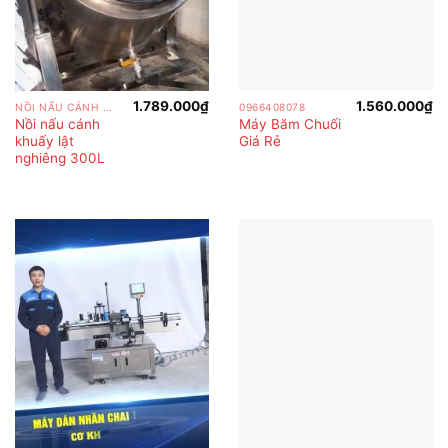
1.789.000
₫
1.560.000
₫
NỒI NẤU CÁNH KHUẤY
0966408078
Nồi nấu cánh
Máy Băm Chuối
khuấy lật
Giá Rẻ
nghiêng 300L