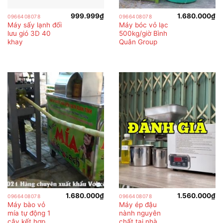
999.999
₫
1.680.000
₫
0966408078
0966408078
Máy sấy lạnh đối
Máy bóc vỏ lạc
lưu gió 3D 40
500kg/giờ Bình
khay
Quân Group
1.680.000
₫
1.560.000
₫
0966408078
0966408078
Máy bào vỏ
Máy ép đậu
mía tự động 1
nành nguyên
cây kết hợp
chất tại nhà