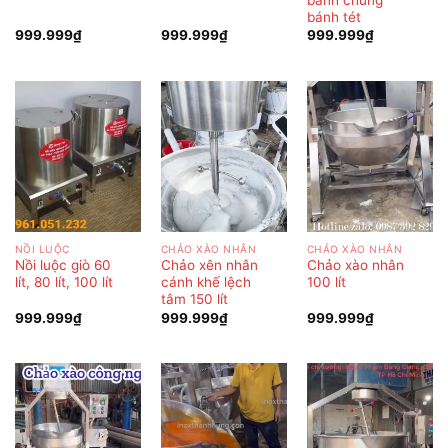
bánh tét
999.999
₫
999.999
₫
999.999
₫
NỒI LUỘC
CHẢO XÀO NHÂN
CHẢO XÀO NHÂN
Nồi luộc giò 60
Chảo xên nhân
Chảo xào nhân
lít, 80 lít, 100 lít
cánh khế lệch
100 lít
tâm 150 lít
999.999
₫
999.999
₫
999.999
₫