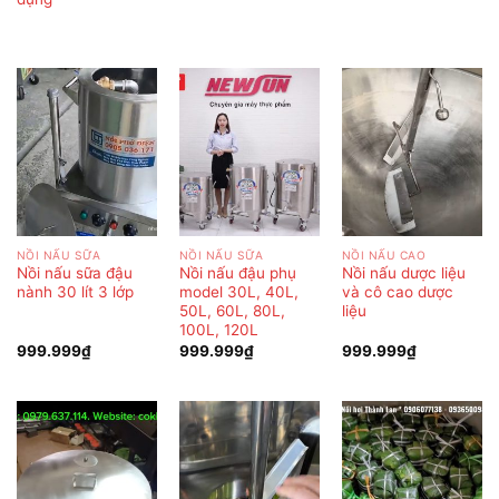
NỒI NẤU SỮA
NỒI NẤU SỮA
NỒI NẤU CAO
Nồi nấu sữa đậu
Nồi nấu đậu phụ
Nồi nấu dược liệu
nành 30 lít 3 lớp
model 30L, 40L,
và cô cao dược
50L, 60L, 80L,
liệu
100L, 120L
999.999
₫
999.999
₫
999.999
₫