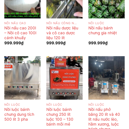
NỒI NẤU CAO
NỒI NẤU CÔNG NGHIỆP
NỒI LUỘC
Nồi nấu cao 200l
Nồi nấu dược liệu
Nồi nấu bánh
– Nồi cô cao 100l
và cô cao dược
chưng gia nhiệt
cánh khuấy
liệu 120 lít
999.999
₫
999.999
₫
999.999
₫
NỒI LUỘC
NỒI LUỘC
NỒI LUỘC
Nồi luộc bánh
Nồi luộc bánh
Nồi nấu phở
chưng dung tích
chưng 250 lít
bằng 20 lít và 40
500 lít 3 pha
luộc 100 – 130
lít nấu nước lèo,
bánh mỗi mẻ
hầm xương, luộc
bánh chưng