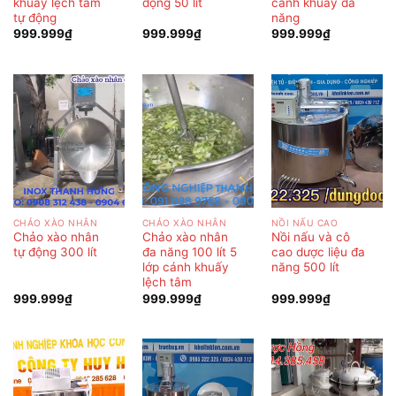
khuấy lệch tâm
động 50 lít
cánh khuấy đa
tự động
năng
999.999
₫
999.999
₫
999.999
₫
CHẢO XÀO NHÂN
CHẢO XÀO NHÂN
NỒI NẤU CAO
Chảo xào nhân
Chảo xào nhân
Nồi nấu và cô
tự động 300 lít
đa năng 100 lít 5
cao dược liệu đa
lớp cánh khuấy
năng 500 lít
lệch tâm
999.999
₫
999.999
₫
999.999
₫