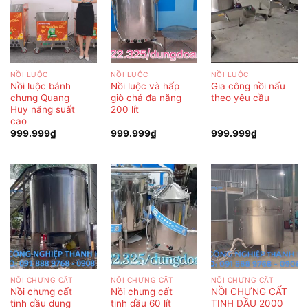
NỒI LUỘC
NỒI LUỘC
NỒI LUỘC
Nồi luộc bánh
Nồi luộc và hấp
Gia công nồi nấu
chưng Quang
giò chả đa năng
theo yêu cầu
Huy năng suất
200 lít
cao
999.999
₫
999.999
₫
999.999
₫
NỒI CHƯNG CẤT
NỒI CHƯNG CẤT
NỒI CHƯNG CẤT
Nồi chưng cất
Nồi chưng cất
NỒI CHƯNG CẤT
tinh dầu dung
tinh dầu 60 lít
TINH DẦU 2000