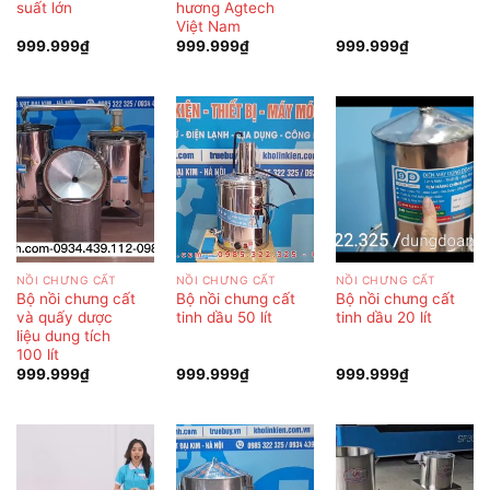
suất lớn
hương Agtech
Việt Nam
999.999
₫
999.999
₫
999.999
₫
NỒI CHƯNG CẤT
NỒI CHƯNG CẤT
NỒI CHƯNG CẤT
Bộ nồi chưng cất
Bộ nồi chưng cất
Bộ nồi chưng cất
và quấy dược
tinh dầu 50 lít
tinh dầu 20 lít
liệu dung tích
100 lít
999.999
₫
999.999
₫
999.999
₫