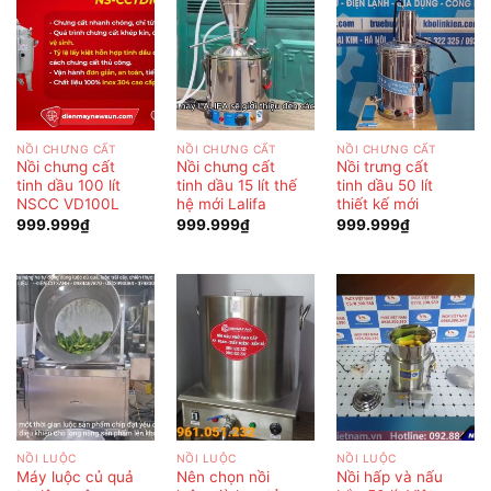
NỒI CHƯNG CẤT
NỒI CHƯNG CẤT
NỒI CHƯNG CẤT
Nồi chưng cất
Nồi chưng cất
Nồi trưng cất
tinh dầu 100 lít
tinh dầu 15 lít thế
tinh dầu 50 lít
NSCC VD100L
hệ mới Lalifa
thiết kế mới
999.999
₫
999.999
₫
999.999
₫
NỒI LUỘC
NỒI LUỘC
NỒI LUỘC
Máy luộc củ quả
Nên chọn nồi
Nồi hấp và nấu