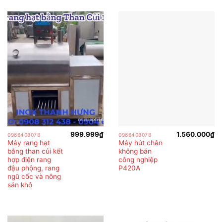
999.999
₫
1.560.000
₫
0966408078
0966408078
Máy rang hạt
Máy hút chân
bằng than củi kết
không bán
hợp điện rang
công nghiệp
đậu phộng, rang
P420A
ngũ cốc và nông
sản khô