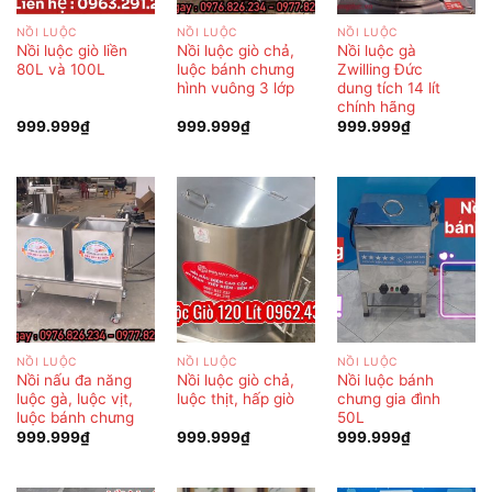
NỒI LUỘC
NỒI LUỘC
NỒI LUỘC
Nồi luộc giò liền
Nồi luộc giò chả,
Nồi luộc gà
80L và 100L
luộc bánh chưng
Zwilling Đức
hình vuông 3 lớp
dung tích 14 lít
chính hãng
999.999
₫
999.999
₫
999.999
₫
NỒI LUỘC
NỒI LUỘC
NỒI LUỘC
Nồi nấu đa năng
Nồi luộc giò chả,
Nồi luộc bánh
luộc gà, luộc vịt,
luộc thịt, hấp giò
chưng gia đình
luộc bánh chưng
50L
999.999
₫
999.999
₫
999.999
₫