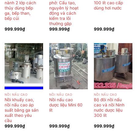
nành 2 lớp cách
phở: Cấu tạo,
100 lít cao cấp
thủy dùng bếp
nguyên lý hoạt
dùng hơi nước
ga, bếp than,
động và cách
bếp củi
kiểm tra lỗi
thường gặp
999.999
₫
999.999
₫
999.999
₫
NỒI NẤU CAO
NỒI NẤU CAO
NỒI NẤU CAO
Nồi khuấy cao,
Nồi nấu cao
Bộ đôi nồi nấu
nồi nấu cao áp
dược liệu Mini 60
cao và nồi Ninh
suất bằng ga sản
lít
nước dược liệu
xuất theo yêu
300 lít
cầu
999.999
₫
999.999
₫
999.999
₫