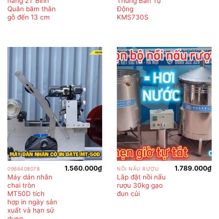
năng 2T Bình
Thùng Bán Tự
là:
tại
1.680.000₫.
là:
Quân băm thân
Động
1.600.000₫.
gỗ đến 13 cm
KMS730S
1.560.000
₫
1.789.000
₫
0966408078
NỒI NẤU RƯỢU
Máy dán nhãn
Lắp đặt nồi nấu
chai tròn
rượu 30kg gạo
MT50D tích
đun củi
hợp in ngày sản
xuất và hạn sử
dụng