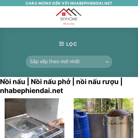
Skip
CHÀO MỪNG ĐẾN VỚI NHABEPHIENDAI.NET
to
0
content
LỌC
Nồi nấu | Nồi nấu phở | nồi nấu rượu |
nhabephiendai.net