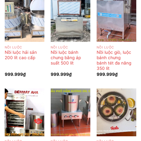
NỒI LUỘC
NỒI LUỘC
NỒI LUỘC
Nồi luộc hải sản
Nồi luộc bánh
Nồi luộc giò, luộc
200 lít cao cấp
chưng bằng áp
bánh chưng
suất 500 lít
bánh tét đa năng
350 lít
999.999
₫
999.999
₫
999.999
₫