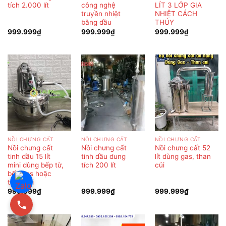
tích 2.000 lít
công nghệ
LÍT 3 LỚP GIA
truyền nhiệt
NHIỆT CÁCH
bằng dầu
THỦY
999.999
₫
999.999
₫
999.999
₫
NỒI CHƯNG CẤT
NỒI CHƯNG CẤT
NỒI CHƯNG CẤT
Nồi chưng cất
Nồi chưng cất
Nồi chưng cất 52
tinh dầu 15 lít
tinh dầu dung
lít dùng gas, than
mini dùng bếp từ,
tích 200 lít
củi
bếp gas hoặc
than củi
999.999
₫
999.999
₫
999.999
₫