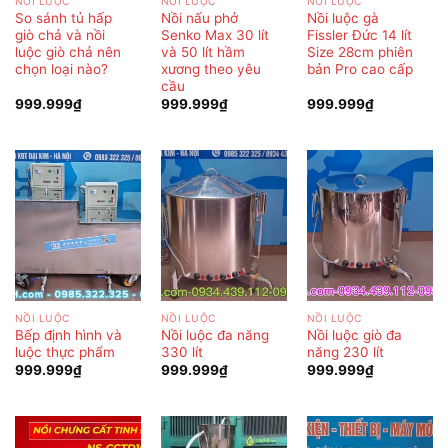
NỒI LUỘC
NỒI LUỘC
NỒI LUỘC
So sánh tủ hấp
Nồi nấu phở
Nồi luộc gà
giò chả và nồi
Senko Max 30 lít
Fissler Đức 14 lít
luộc giò chả nên
và 50 lít hầm
Size 28cm phiên
chọn loại nào?
xương theo yêu
bản Pro cao cấp
cầu
999.999
₫
999.999
₫
999.999
₫
NỒI LUỘC
NỒI LUỘC
NỒI LUỘC
Bếp định hình và
Nồi luộc đa năng
Nồi luộc giò đa
luộc thực phẩm
330 lít
năng 230 lít
999.999
₫
999.999
₫
999.999
₫