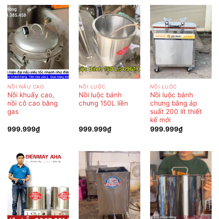
NỒI NẤU CAO
NỒI LUỘC
NỒI LUỘC
Nồi khuấy cao,
Nồi luộc bánh
Nồi luộc bánh
nồi cô cao bằng
chưng 150L liền
chưng bằng áp
gas
suất 200 lít thiết
kế mới
999.999
₫
999.999
₫
999.999
₫