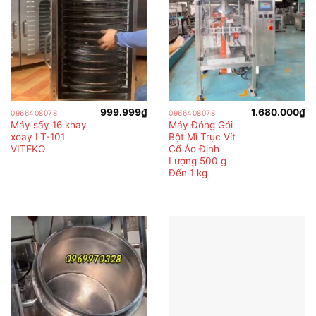
999.999
₫
1.680.000
₫
0966408078
0966408078
Máy sấy 16 khay
Máy Đóng Gói
xoay LT-101
Bột Mì Trục Vít
VITEKO
Cổ Áo Định
Lượng 500 g
Đến 1 kg