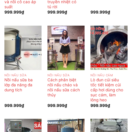
và nồi cô cao áp
truyền nhiệt có
suất
tủ rời
999.999
₫
999.999
₫
999.999
₫
NỒI NẤU SỮA
NỒI NẤU SỮA
NỒI NẤU CÁM
Nồi nấu sữa ba
Cách phân biệt
Lò đun củi siêu
lớp đa năng đa
nồi nấu cháo và
tốc tiết kiệm củi
dung tích
nồi nấu sữa cách
cấp hơi dùng cho
thủy
sục cám, làm
lông heo
999.999
₫
999.999
₫
999.999
₫