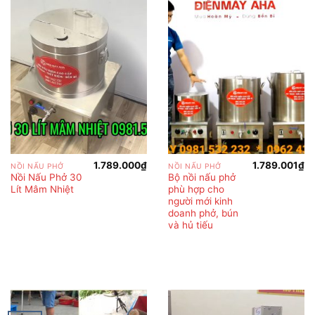
1.789.000
₫
1.789.001
₫
NỒI NẤU PHỞ
NỒI NẤU PHỞ
Nồi Nấu Phở 30
Bộ nồi nấu phở
Lít Mâm Nhiệt
phù hợp cho
người mới kinh
doanh phở, bún
và hủ tiếu