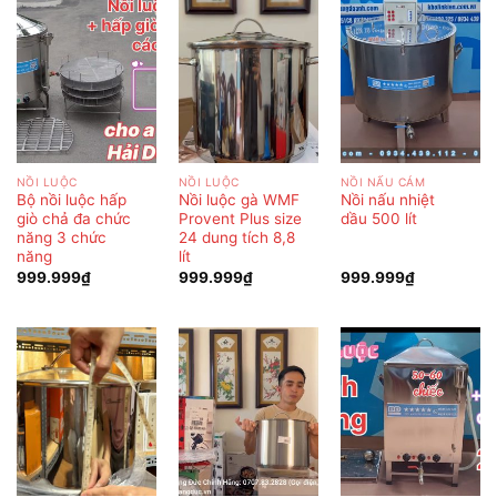
NỒI LUỘC
NỒI LUỘC
NỒI NẤU CÁM
Bộ nồi luộc hấp
Nồi luộc gà WMF
Nồi nấu nhiệt
giò chả đa chức
Provent Plus size
dầu 500 lít
năng 3 chức
24 dung tích 8,8
năng
lít
999.999
₫
999.999
₫
999.999
₫