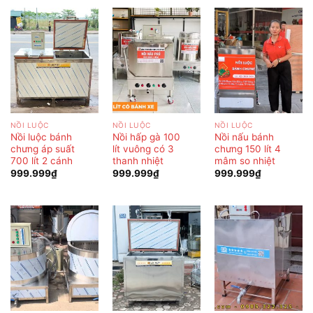
NỒI LUỘC
NỒI LUỘC
NỒI LUỘC
Nồi luộc bánh
Nồi hấp gà 100
Nồi nấu bánh
chưng áp suất
lít vuông có 3
chưng 150 lít 4
700 lít 2 cánh
thanh nhiệt
mâm so nhiệt
999.999
₫
999.999
₫
999.999
₫