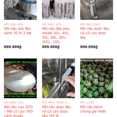
NỒI NẤU SỮA
NỒI NẤU SỮA
NỒI NẤU CAO
Nồi nấu sữa đậu
Nồi nấu đậu phụ
Nồi nấu dược liệu
nành 30 lít 3 lớp
model 30L, 40L,
và cô cao dược
50L, 60L, 80L,
liệu
100L, 120L
999.999
₫
999.999
₫
999.999
₫
NỒI NẤU CAO
NỒI NẤU CÔNG NGHIỆP
NỒI LUỘC
Nồi nấu cao 200l
Nồi nấu dược liệu
Nồi nấu bánh
– Nồi cô cao 100l
và cô cao dược
chưng gia nhiệt
cánh khuấy
liệu 120 lít