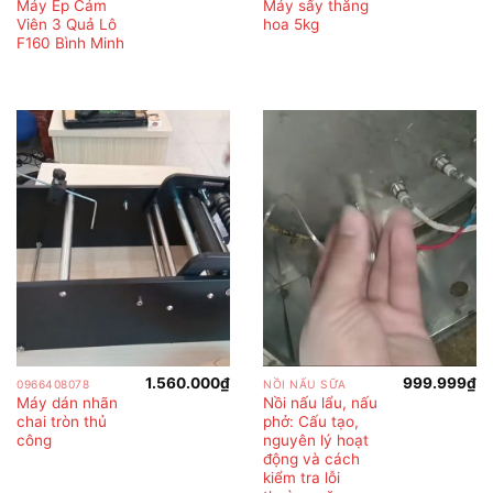
Máy Ép Cám
Máy sấy thăng
Viên 3 Quả Lô
hoa 5kg
F160 Bình Minh
1.560.000
₫
999.999
₫
0966408078
NỒI NẤU SỮA
Máy dán nhãn
Nồi nấu lẩu, nấu
chai tròn thủ
phở: Cấu tạo,
công
nguyên lý hoạt
động và cách
kiểm tra lỗi