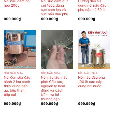
Nồi nấu cám bò
Nồi sục cám đun
Hướng dẫn sử
heo 200L
củi 160L dùng
dụng nồi nấu đậu
sục cám lợn và
phụ đậu hũ 60 lít
sục nấu đậu phụ
999.999
₫
999.999
₫
999.999
₫
NỒI NẤU SỮA
NỒI NẤU SỮA
NỒI NẤU SỮA
Nồi đun sữa đậu
Nồi nấu lẩu, nấu
Nồi nấu đậu phụ
nành 2 lớp cách
phở: Cấu tạo,
100 lít cao cấp
thủy dùng bếp
nguyên lý hoạt
dùng hơi nước
ga, bếp than,
động và cách
bếp củi
kiểm tra lỗi
thường gặp
999.999
₫
999.999
₫
999.999
₫