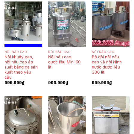
NỒI NẤU CAO
NỒI NẤU CAO
NỒI NẤU CAO
Nồi khuấy cao,
Nồi nấu cao
Bộ đôi nồi nấu
nồi nấu cao áp
dược liệu Mini 60
cao và nồi Ninh
suất bằng ga sản
lít
nước dược liệu
xuất theo yêu
300 lít
cầu
999.999
₫
999.999
₫
999.999
₫