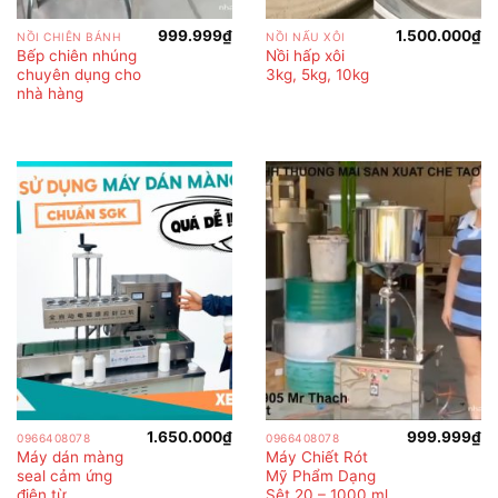
999.999
₫
1.500.000
₫
NỒI CHIÊN BÁNH
NỒI NẤU XÔI
Bếp chiên nhúng
Nồi hấp xôi
chuyên dụng cho
3kg, 5kg, 10kg
nhà hàng
1.650.000
₫
999.999
₫
0966408078
0966408078
Máy dán màng
Máy Chiết Rót
seal cảm ứng
Mỹ Phẩm Dạng
điện từ
Sệt 20 – 1000 ml