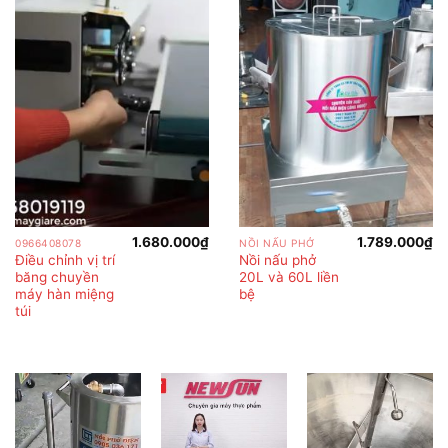
1.680.000
₫
1.789.000
₫
0966408078
NỒI NẤU PHỞ
Điều chỉnh vị trí
Nồi nấu phở
băng chuyền
20L và 60L liền
máy hàn miệng
bệ
túi