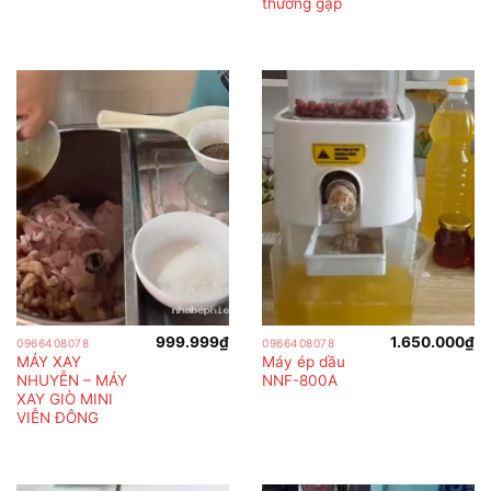
thường gặp
999.999
₫
1.650.000
₫
0966408078
0966408078
MÁY XAY
Máy ép dầu
NHUYỄN – MÁY
NNF-800A
XAY GIÒ MINI
VIỄN ĐÔNG