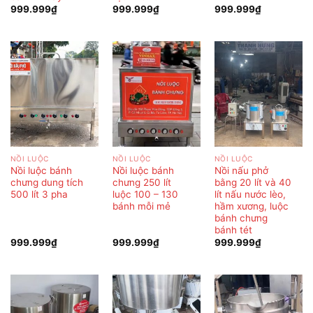
999.999
₫
999.999
₫
999.999
₫
NỒI LUỘC
NỒI LUỘC
NỒI LUỘC
Nồi luộc bánh
Nồi luộc bánh
Nồi nấu phở
chưng dung tích
chưng 250 lít
bằng 20 lít và 40
500 lít 3 pha
luộc 100 – 130
lít nấu nước lèo,
bánh mỗi mẻ
hầm xương, luộc
bánh chưng
bánh tét
999.999
₫
999.999
₫
999.999
₫