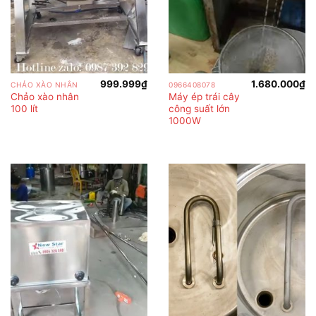
999.999
₫
1.680.000
₫
CHẢO XÀO NHÂN
0966408078
Chảo xào nhân
Máy ép trái cây
100 lít
công suất lớn
1000W