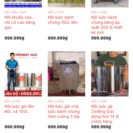
NỒI NẤU CAO
NỒI LUỘC
NỒI LUỘC
Nồi khuấy cao,
Nồi luộc bánh
Nồi luộc bánh
nồi cô cao bằng
chưng 150L liền
chưng bằng áp
gas
suất 200 lít thiết
kế mới
999.999
₫
999.999
₫
999.999
₫
NỒI LUỘC
NỒI LUỘC
NỒI LUỘC
Nồi luộc giò liền
Nồi luộc giò chả,
Nồi luộc gà
80L và 100L
luộc bánh chưng
Zwilling Đức
hình vuông 3 lớp
dung tích 14 lít
chính hãng
999.999
₫
999.999
₫
999.999
₫