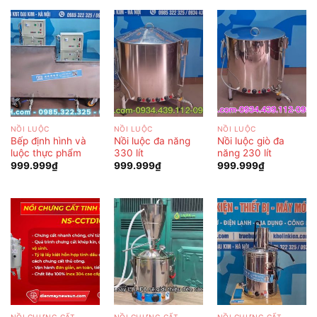
NỒI LUỘC
NỒI LUỘC
NỒI LUỘC
Bếp định hình và
Nồi luộc đa năng
Nồi luộc giò đa
luộc thực phẩm
330 lít
năng 230 lít
999.999
₫
999.999
₫
999.999
₫
NỒI CHƯNG CẤT
NỒI CHƯNG CẤT
NỒI CHƯNG CẤT