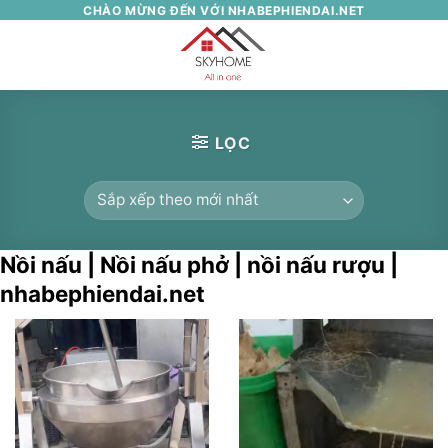
Skip
CHÀO MỪNG ĐẾN VỚI NHABEPHIENDAI.NET
to
0
content
LỌC
Nồi nấu | Nồi nấu phở | nồi nấu rượu |
nhabephiendai.net