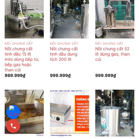
NỒI CHƯNG CẤT
NỒI CHƯNG CẤT
NỒI CHƯNG CẤT
Nồi chưng cất
Nồi chưng cất
Nồi chưng cất 52
tinh dầu 15 lít
tinh dầu dung
lít dùng gas, than
mini dùng bếp từ,
tích 200 lít
củi
bếp gas hoặc
than củi
999.999
₫
999.999
₫
999.999
₫