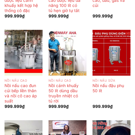
dược liệu cánh
cao dược liệu đa
cao, dầu, gas và
khuấy kết hợp hệ
năng 100 lít có
củi
thống cô đặc
tủ hẹn giờ tự tắt
999.999
₫
999.999
₫
999.999
₫
NỒI NẤU CAO
NỒI NẤU CAO
NỒI NẤU SỮA
Nồi nấu cao đun
Nồi cánh khuấy
Nồi nấu đậu phụ
củi bếp liền thân
50 lít dùng dầu
50 lít
và nồi cô cao áp
truyền nhiệt có
suất
tủ rời
999.999
₫
999.999
₫
999.999
₫