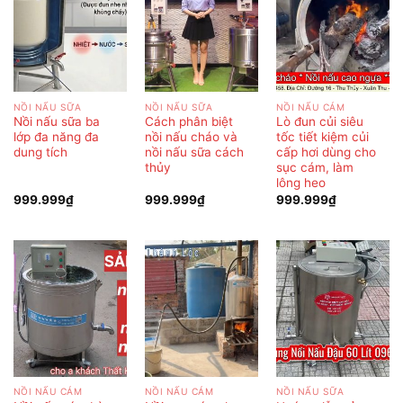
NỒI NẤU SỮA
NỒI NẤU SỮA
NỒI NẤU CÁM
Nồi nấu sữa ba
Cách phân biệt
Lò đun củi siêu
lớp đa năng đa
nồi nấu cháo và
tốc tiết kiệm củi
dung tích
nồi nấu sữa cách
cấp hơi dùng cho
thủy
sục cám, làm
lông heo
999.999
₫
999.999
₫
999.999
₫
NỒI NẤU CÁM
NỒI NẤU CÁM
NỒI NẤU SỮA