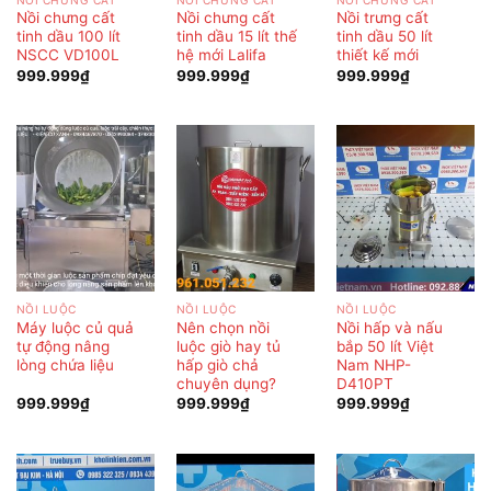
Nồi chưng cất
Nồi chưng cất
Nồi trưng cất
tinh dầu 100 lít
tinh dầu 15 lít thế
tinh dầu 50 lít
NSCC VD100L
hệ mới Lalifa
thiết kế mới
999.999
₫
999.999
₫
999.999
₫
NỒI LUỘC
NỒI LUỘC
NỒI LUỘC
Máy luộc củ quả
Nên chọn nồi
Nồi hấp và nấu
tự động nâng
luộc giò hay tủ
bắp 50 lít Việt
lòng chứa liệu
hấp giò chả
Nam NHP-
chuyên dụng?
D410PT
999.999
₫
999.999
₫
999.999
₫