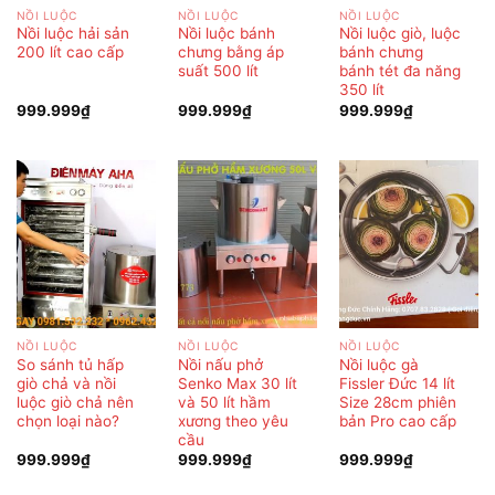
NỒI LUỘC
NỒI LUỘC
NỒI LUỘC
Nồi luộc hải sản
Nồi luộc bánh
Nồi luộc giò, luộc
200 lít cao cấp
chưng bằng áp
bánh chưng
suất 500 lít
bánh tét đa năng
350 lít
999.999
₫
999.999
₫
999.999
₫
NỒI LUỘC
NỒI LUỘC
NỒI LUỘC
So sánh tủ hấp
Nồi nấu phở
Nồi luộc gà
giò chả và nồi
Senko Max 30 lít
Fissler Đức 14 lít
luộc giò chả nên
và 50 lít hầm
Size 28cm phiên
chọn loại nào?
xương theo yêu
bản Pro cao cấp
cầu
999.999
₫
999.999
₫
999.999
₫