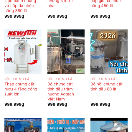
luộc bánh chưng
chưng 3 lớp 1
hấp giò đa chức
và hấp đa chức
pha
năng 450 lít
năng 380 lít
999.999
₫
999.999
₫
999.999
₫
NỒI CHƯNG CẤT
NỒI CHƯNG CẤT
NỒI CHƯNG CẤT
Tháp chưng cất
Bộ chưng cất
Bộ nồi chưng cất
rượu 4 tầng công
tinh dầu trầm
tinh dầu 80 lít
suất lớn
hương Agtech
Việt Nam
999.999
₫
999.999
₫
999.999
₫