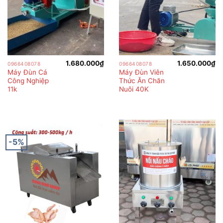
1.680.000
₫
1.650.000
₫
0966408078
0966408078
Máy Đùn Cá
Máy Đùn Viên
Công Nghiệp
Thức Ăn Chăn
11k
Nuôi 40K
-5%