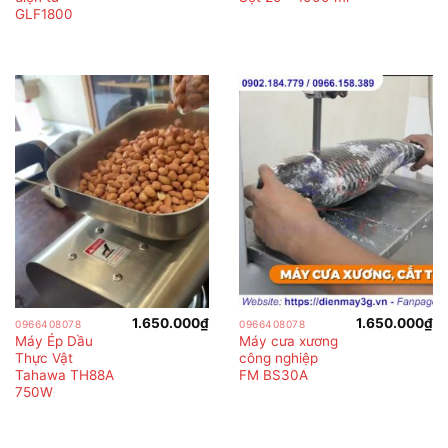
GLF1800
1.650.000
₫
1.650.000
₫
0966408078
0966408078
Máy Ép Dầu
Máy cưa xương
Thực Vật
công nghiệp
Tahawa TH88A
FM BS30A
750W