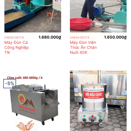
1.680.000
₫
1.650.000
₫
0966408078
0966408078
Máy Đùn Cá
Máy Đùn Viên
Công Nghiệp
Thức Ăn Chăn
11k
Nuôi 40K
-5%