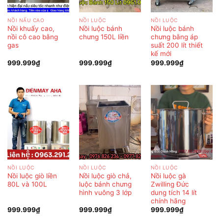
NỒI NẤU CAO
NỒI LUỘC
NỒI LUỘC
Nồi khuấy cao,
Nồi luộc bánh
Nồi luộc bánh
nồi cô cao bằng
chưng 150L liền
chưng bằng áp
gas
suất 200 lít thiết
kế mới
999.999
₫
999.999
₫
999.999
₫
NỒI LUỘC
NỒI LUỘC
NỒI LUỘC
Nồi luộc giò liền
Nồi luộc giò chả,
Nồi luộc gà
80L và 100L
luộc bánh chưng
Zwilling Đức
hình vuông 3 lớp
dung tích 14 lít
chính hãng
999.999
₫
999.999
₫
999.999
₫