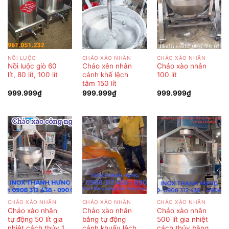
NỒI LUỘC
CHẢO XÀO NHÂN
CHẢO XÀO NHÂN
Nồi luộc giò 60
Chảo xên nhân
Chảo xào nhân
lít, 80 lít, 100 lít
cánh khế lệch
100 lít
tâm 150 lít
999.999
₫
999.999
₫
999.999
₫
CHẢO XÀO NHÂN
CHẢO XÀO NHÂN
CHẢO XÀO NHÂN
Chảo xào nhân
Chảo xào nhân
Chảo xào nhân
tự động 50 lít gia
bằng tự động
500 lít gia nhiệt
nhiệt cách thủy 1
cánh khuấy lệch
cách thủy bằng