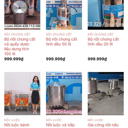
NỒI CHƯNG CẤT
NỒI CHƯNG CẤT
NỒI CHƯNG CẤT
Bộ nồi chưng cất
Bộ nồi chưng cất
Bộ nồi chưng cất
và quấy dược
tinh dầu 50 lít
tinh dầu 20 lít
liệu dung tích
100 lít
999.999
₫
999.999
₫
999.999
₫
NỒI LUỘC
NỒI LUỘC
NỒI LUỘC
Nồi luộc bánh
Nồi luộc và hấp
Gia công nồi nấu