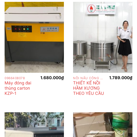
1.680.000
₫
1.789.000
₫
0966408078
NỒI NẤU CÔNG NGHIỆP
Máy đóng đai
THIẾT KẾ NỒI
thùng carton
HẦM XƯƠNG
KZP-1
THEO YÊU CẦU