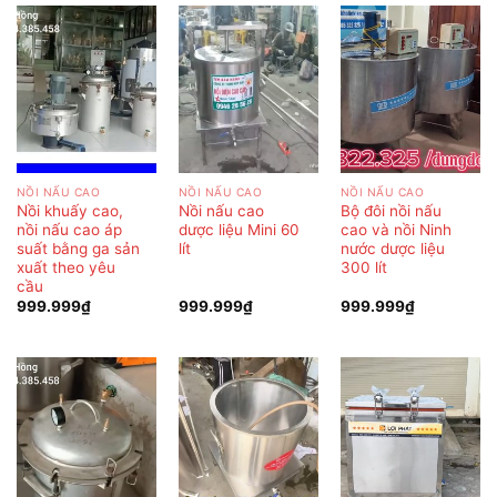
NỒI NẤU CAO
NỒI NẤU CAO
NỒI NẤU CAO
Nồi khuấy cao,
Nồi nấu cao
Bộ đôi nồi nấu
nồi nấu cao áp
dược liệu Mini 60
cao và nồi Ninh
suất bằng ga sản
lít
nước dược liệu
xuất theo yêu
300 lít
cầu
999.999
₫
999.999
₫
999.999
₫