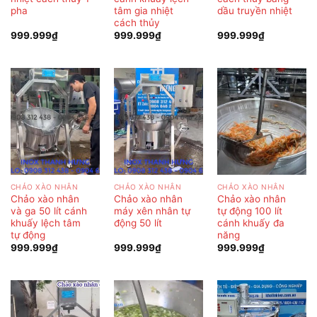
pha
tâm gia nhiệt
dầu truyền nhiệt
cách thủy
999.999
₫
999.999
₫
999.999
₫
CHẢO XÀO NHÂN
CHẢO XÀO NHÂN
CHẢO XÀO NHÂN
Chảo xào nhân
Chảo xào nhân
Chảo xào nhân
và ga 50 lít cánh
máy xên nhân tự
tự động 100 lít
khuấy lệch tâm
động 50 lít
cánh khuấy đa
tự động
năng
999.999
₫
999.999
₫
999.999
₫