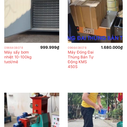
999.999
₫
1.680.000
₫
0966408078
0966408078
Máy sấy bơm
Máy Đóng Đai
nhiệt 10-100kg
Thùng Bán Tự
tươi/mẻ
Động KMS
450S