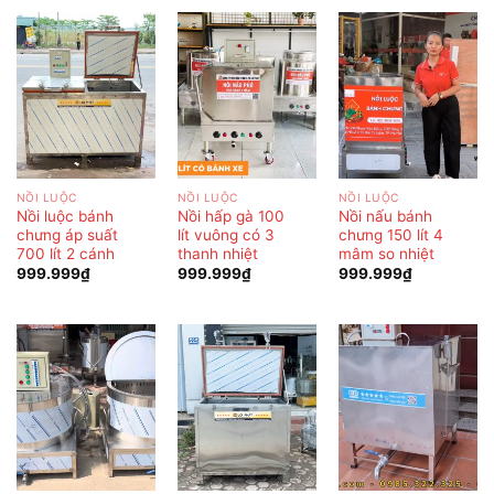
NỒI LUỘC
NỒI LUỘC
NỒI LUỘC
Nồi luộc bánh
Nồi hấp gà 100
Nồi nấu bánh
chưng áp suất
lít vuông có 3
chưng 150 lít 4
700 lít 2 cánh
thanh nhiệt
mâm so nhiệt
999.999
₫
999.999
₫
999.999
₫