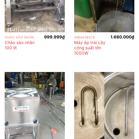
999.999
₫
1.680.000
₫
CHẢO XÀO NHÂN
0966408078
Chảo xào nhân
Máy ép trái cây
100 lít
công suất lớn
1000W