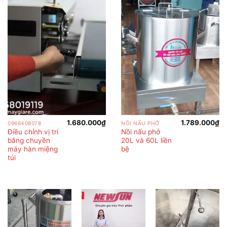
1.680.000
₫
1.789.000
₫
0966408078
NỒI NẤU PHỞ
Điều chỉnh vị trí
Nồi nấu phở
băng chuyền
20L và 60L liền
máy hàn miệng
bệ
túi