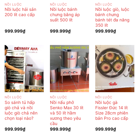
NỒI LUỘC
NỒI LUỘC
NỒI LUỘC
Nồi luộc hải sản
Nồi luộc bánh
Nồi luộc giò, luộc
200 lít cao cấp
chưng bằng áp
bánh chưng
suất 500 lít
bánh tét đa năng
350 lít
999.999
₫
999.999
₫
999.999
₫
NỒI LUỘC
NỒI LUỘC
NỒI LUỘC
So sánh tủ hấp
Nồi nấu phở
Nồi luộc gà
giò chả và nồi
Senko Max 30 lít
Fissler Đức 14 lít
luộc giò chả nên
và 50 lít hầm
Size 28cm phiên
chọn loại nào?
xương theo yêu
bản Pro cao cấp
cầu
999.999
₫
999.999
₫
999.999
₫