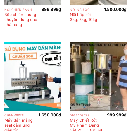
999.999
₫
1.500.000
₫
NỒI CHIÊN BÁNH
NỒI NẤU XÔI
Bếp chiên nhúng
Nồi hấp xôi
chuyên dụng cho
3kg, 5kg, 10kg
nhà hàng
1.650.000
₫
999.999
₫
0966408078
0966408078
Máy dán màng
Máy Chiết Rót
seal cảm ứng
Mỹ Phẩm Dạng
điện từ
Sệt 20 – 1000 ml