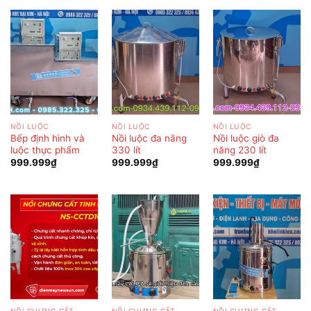
NỒI LUỘC
NỒI LUỘC
NỒI LUỘC
Bếp định hình và
Nồi luộc đa năng
Nồi luộc giò đa
luộc thực phẩm
330 lít
năng 230 lít
999.999
₫
999.999
₫
999.999
₫
NỒI CHƯNG CẤT
NỒI CHƯNG CẤT
NỒI CHƯNG CẤT