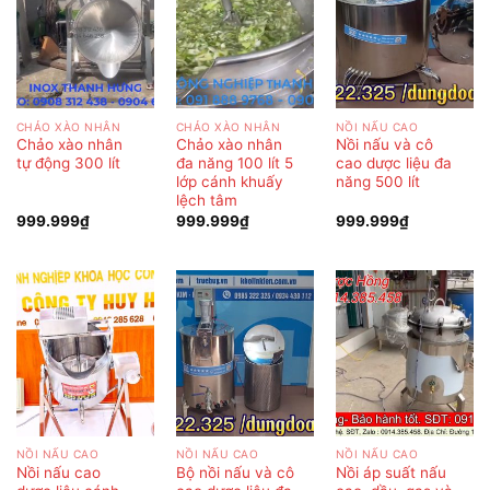
CHẢO XÀO NHÂN
CHẢO XÀO NHÂN
NỒI NẤU CAO
Chảo xào nhân
Chảo xào nhân
Nồi nấu và cô
tự động 300 lít
đa năng 100 lít 5
cao dược liệu đa
lớp cánh khuấy
năng 500 lít
lệch tâm
999.999
₫
999.999
₫
999.999
₫
NỒI NẤU CAO
NỒI NẤU CAO
NỒI NẤU CAO
Nồi nấu cao
Bộ nồi nấu và cô
Nồi áp suất nấu