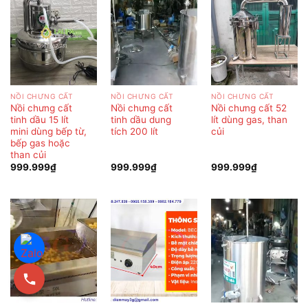
NỒI CHƯNG CẤT
NỒI CHƯNG CẤT
NỒI CHƯNG CẤT
Nồi chưng cất
Nồi chưng cất
Nồi chưng cất 52
tinh dầu 15 lít
tinh dầu dung
lít dùng gas, than
mini dùng bếp từ,
tích 200 lít
củi
bếp gas hoặc
than củi
999.999
₫
999.999
₫
999.999
₫