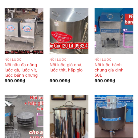
NỒI LUỘC
NỒI LUỘC
NỒI LUỘC
Nồi nấu đa năng
Nồi luộc giò chả,
Nồi luộc bánh
luộc gà, luộc vịt,
luộc thịt, hấp giò
chưng gia đình
luộc bánh chưng
50L
999.999
₫
999.999
₫
999.999
₫