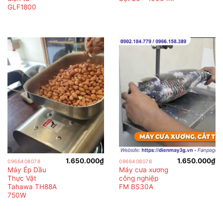
GLF1800
1.650.000
₫
1.650.000
₫
0966408078
0966408078
Máy Ép Dầu
Máy cưa xương
Thực Vật
công nghiệp
Tahawa TH88A
FM BS30A
750W