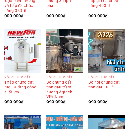
luộc bánh chưng
chưng 3 lớp 1
hấp giò đa chức
và hấp đa chức
pha
năng 450 lít
năng 380 lít
999.999
₫
999.999
₫
999.999
₫
NỒI CHƯNG CẤT
NỒI CHƯNG CẤT
NỒI CHƯNG CẤT
Tháp chưng cất
Bộ chưng cất
Bộ nồi chưng cất
rượu 4 tầng công
tinh dầu trầm
tinh dầu 80 lít
suất lớn
hương Agtech
Việt Nam
999.999
₫
999.999
₫
999.999
₫