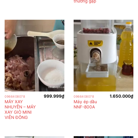
thường gặp
999.999
₫
1.650.000
₫
0966408078
0966408078
MÁY XAY
Máy ép dầu
NHUYỄN – MÁY
NNF-800A
XAY GIÒ MINI
VIỄN ĐÔNG