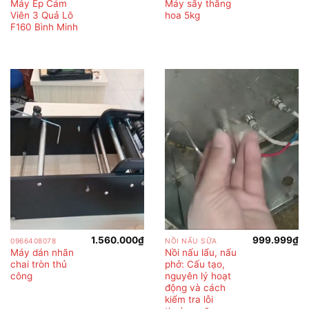
Máy Ép Cám
Máy sấy thăng
Viên 3 Quả Lô
hoa 5kg
F160 Bình Minh
1.560.000
₫
999.999
₫
0966408078
NỒI NẤU SỮA
Máy dán nhãn
Nồi nấu lẩu, nấu
chai tròn thủ
phở: Cấu tạo,
công
nguyên lý hoạt
động và cách
kiểm tra lỗi