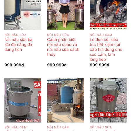
NỒI NẤU SỮA
NỒI NẤU SỮA
NỒI NẤU CÁM
Nồi nấu sữa ba
Cách phân biệt
Lò đun củi siêu
lớp đa năng đa
nồi nấu cháo và
tốc tiết kiệm củi
dung tích
nồi nấu sữa cách
cấp hơi dùng cho
thủy
sục cám, làm
lông heo
999.999
₫
999.999
₫
999.999
₫
NỒI NẤU CÁM
NỒI NẤU CÁM
NỒI NẤU SỮA