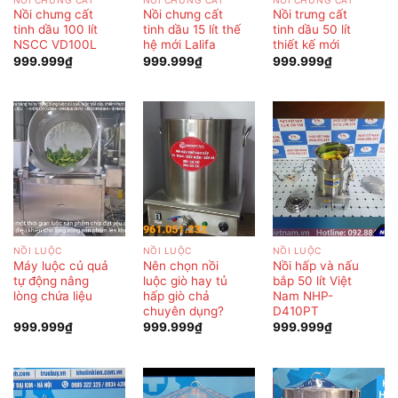
Nồi chưng cất
Nồi chưng cất
Nồi trưng cất
tinh dầu 100 lít
tinh dầu 15 lít thế
tinh dầu 50 lít
NSCC VD100L
hệ mới Lalifa
thiết kế mới
999.999
₫
999.999
₫
999.999
₫
NỒI LUỘC
NỒI LUỘC
NỒI LUỘC
Máy luộc củ quả
Nên chọn nồi
Nồi hấp và nấu
tự động nâng
luộc giò hay tủ
bắp 50 lít Việt
lòng chứa liệu
hấp giò chả
Nam NHP-
chuyên dụng?
D410PT
999.999
₫
999.999
₫
999.999
₫