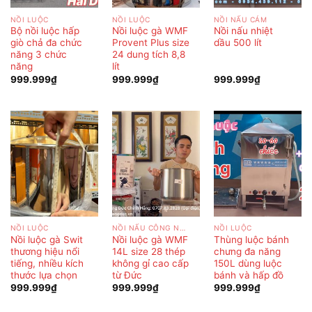
NỒI LUỘC
NỒI LUỘC
NỒI NẤU CÁM
Bộ nồi luộc hấp
Nồi luộc gà WMF
Nồi nấu nhiệt
giò chả đa chức
Provent Plus size
dầu 500 lít
năng 3 chức
24 dung tích 8,8
năng
lít
999.999
₫
999.999
₫
999.999
₫
NỒI LUỘC
NỒI NẤU CÔNG NGHIỆP
NỒI LUỘC
Nồi luộc gà Swit
Nồi luộc gà WMF
Thùng luộc bánh
thương hiệu nổi
14L size 28 thép
chưng đa năng
tiếng, nhiều kích
không gỉ cao cấp
150L dùng luộc
thước lựa chọn
từ Đức
bánh và hấp đồ
999.999
₫
999.999
₫
999.999
₫