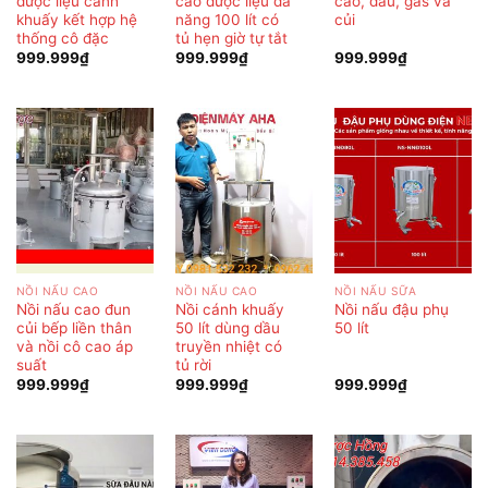
dược liệu cánh
cao dược liệu đa
cao, dầu, gas và
khuấy kết hợp hệ
năng 100 lít có
củi
thống cô đặc
tủ hẹn giờ tự tắt
999.999
₫
999.999
₫
999.999
₫
NỒI NẤU CAO
NỒI NẤU CAO
NỒI NẤU SỮA
Nồi nấu cao đun
Nồi cánh khuấy
Nồi nấu đậu phụ
củi bếp liền thân
50 lít dùng dầu
50 lít
và nồi cô cao áp
truyền nhiệt có
suất
tủ rời
999.999
₫
999.999
₫
999.999
₫