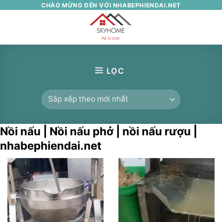
Skip
CHÀO MỪNG ĐẾN VỚI NHABEPHIENDAI.NET
to
0
content
LỌC
Nồi nấu | Nồi nấu phở | nồi nấu rượu |
nhabephiendai.net