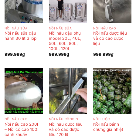
NỒI NẤU SỮA
NỒI NẤU SỮA
NỒI NẤU CAO
Nồi nấu sữa đậu
Nồi nấu đậu phụ
Nồi nấu dược liệu
nành 30 lít 3 lớp
model 30L, 40L,
và cô cao dược
50L, 60L, 80L,
liệu
100L, 120L
999.999
₫
999.999
₫
999.999
₫
NỒI NẤU CAO
NỒI NẤU CÔNG NGHIỆP
NỒI LUỘC
Nồi nấu cao 200l
Nồi nấu dược liệu
Nồi nấu bánh
– Nồi cô cao 100l
và cô cao dược
chưng gia nhiệt
cánh khuấy
liệu 120 lít