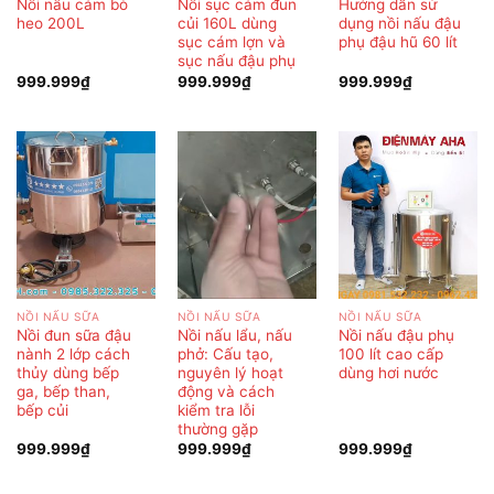
Nồi nấu cám bò
Nồi sục cám đun
Hướng dẫn sử
heo 200L
củi 160L dùng
dụng nồi nấu đậu
sục cám lợn và
phụ đậu hũ 60 lít
sục nấu đậu phụ
999.999
₫
999.999
₫
999.999
₫
NỒI NẤU SỮA
NỒI NẤU SỮA
NỒI NẤU SỮA
Nồi đun sữa đậu
Nồi nấu lẩu, nấu
Nồi nấu đậu phụ
nành 2 lớp cách
phở: Cấu tạo,
100 lít cao cấp
thủy dùng bếp
nguyên lý hoạt
dùng hơi nước
ga, bếp than,
động và cách
bếp củi
kiểm tra lỗi
thường gặp
999.999
₫
999.999
₫
999.999
₫