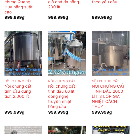
chưng Quang
giò chả đa năng
theo yêu cầu
Huy năng suất
200 lít
cao
999.999
₫
999.999
₫
999.999
₫
NỒI CHƯNG CẤT
NỒI CHƯNG CẤT
NỒI CHƯNG CẤT
Nồi chưng cất
Nồi chưng cất
NỒI CHƯNG CẤT
tinh dầu dung
tinh dầu 60 lít
TINH DẦU 2000
tích 2.000 lít
công nghệ
LÍT 3 LỚP GIA
truyền nhiệt
NHIỆT CÁCH
bằng dầu
THỦY
999.999
₫
999.999
₫
999.999
₫