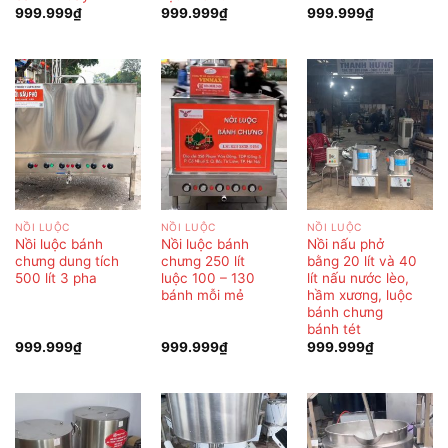
999.999
₫
999.999
₫
999.999
₫
NỒI LUỘC
NỒI LUỘC
NỒI LUỘC
Nồi luộc bánh
Nồi luộc bánh
Nồi nấu phở
chưng dung tích
chưng 250 lít
bằng 20 lít và 40
500 lít 3 pha
luộc 100 – 130
lít nấu nước lèo,
bánh mỗi mẻ
hầm xương, luộc
bánh chưng
bánh tét
999.999
₫
999.999
₫
999.999
₫