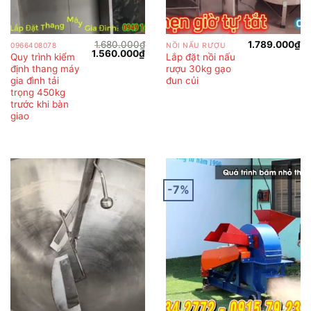
1.680.000
₫
1.789.000
₫
0966408078
NỒI NẤU RƯỢU
Giá
Giá
1.560.000
₫
Quy trình kiểm
Lắp đặt nồi nấu
gốc
hiện
định thang máy
rượu 30kg gạo
là:
tại
1.680.000₫.
là:
gia đình tải
đun củi
1.560.000₫.
trọng 450kg
trước khi bàn
giao
-7%