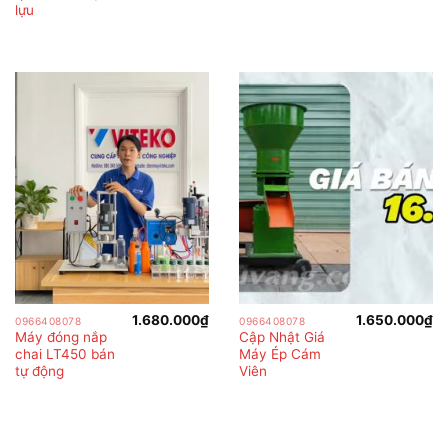
1.570.000₫.
lựu
1.680.000
₫
1.650.000
₫
0966408078
0966408078
Máy đóng nắp
Cập Nhật Giá
chai LT450 bán
Máy Ép Cám
tự động
Viên