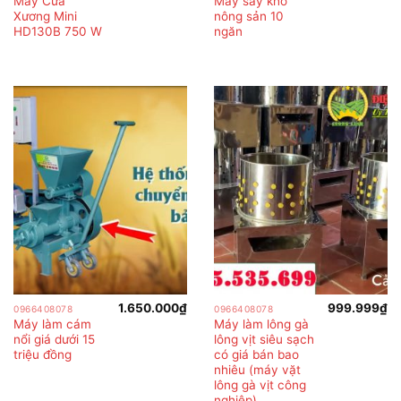
Máy Cưa
Máy sấy khô
Xương Mini
nông sản 10
HD130B 750 W
ngăn
1.650.000
₫
999.999
₫
0966408078
0966408078
Máy làm cám
Máy làm lông gà
nổi giá dưới 15
lông vịt siêu sạch
triệu đồng
có giá bán bao
nhiêu (máy vặt
lông gà vịt công
nghiệp)