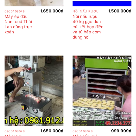
1.650.000
₫
1.500.000
₫
0966408078
NỒI NẤU RƯỢU
Máy ép dầu
Nồi nấu rượu
Nanifood Thái
40 kg gạo đun
Lan dùng trục
củi kết hợp điện
xoắn
và tủ hấp cơm
dùng hơi
1.650.000
₫
999.999
₫
0966408078
0966408078