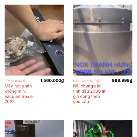
1.560.000
₫
999.999
₫
0966408078
NỒI CHƯNG CẤT
Máy hút chân
Nồi chưng cất
không mini
tinh dầu 2000 lít
Vacuum Sealer
gia công theo
2025
yêu cầu