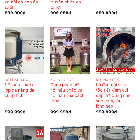
và nồi cô cao áp
truyền nhiệt có
suất
tủ rời
999.999
₫
999.999
₫
999.999
₫
NỒI NẤU SỮA
NỒI NẤU SỮA
NỒI NẤU CÁM
Nồi nấu sữa ba
Cách phân biệt
Lò đun củi siêu
lớp đa năng đa
nồi nấu cháo và
tốc tiết kiệm củi
dung tích
nồi nấu sữa cách
cấp hơi dùng cho
thủy
sục cám, làm
lông heo
999.999
₫
999.999
₫
999.999
₫