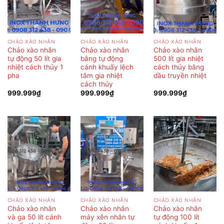
CHẢO XÀO NHÂN
CHẢO XÀO NHÂN
CHẢO XÀO NHÂN
Chảo xào nhân
Chảo xào nhân
Chảo xào nhân
tự động 50 lít gia
bằng tự động
500 lít gia nhiệt
nhiệt cách thủy 1
cánh khuấy lệch
cách thủy bằng
pha
tâm gia nhiệt
dầu truyền nhiệt
cách thủy
999.999
₫
999.999
₫
999.999
₫
CHẢO XÀO NHÂN
CHẢO XÀO NHÂN
CHẢO XÀO NHÂN
Chảo xào nhân
Chảo xào nhân
Chảo xào nhân
và ga 50 lít cánh
máy xên nhân tự
tự động 100 lít