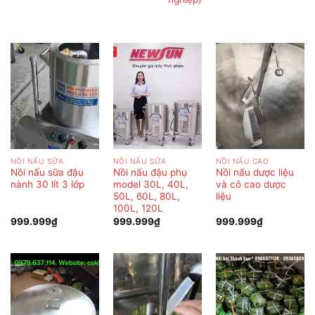
NỒI NẤU SỮA
NỒI NẤU SỮA
NỒI NẤU CAO
Nồi nấu sữa đậu
Nồi nấu đậu phụ
Nồi nấu dược liệu
nành 30 lít 3 lớp
model 30L, 40L,
và cô cao dược
50L, 60L, 80L,
liệu
100L, 120L
999.999
₫
999.999
₫
999.999
₫