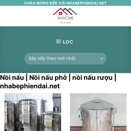
Skip
CHÀO MỪNG ĐẾN VỚI NHABEPHIENDAI.NET
to
0
content
LỌC
Nồi nấu | Nồi nấu phở | nồi nấu rượu |
nhabephiendai.net