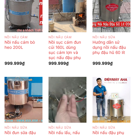
NỒI NẤU CÁM
NỒI NẤU CÁM
NỒI NẤU SỮA
Nồi nấu cám bò
Nồi sục cám đun
Hướng dẫn sử
heo 200L
củi 160L dùng
dụng nồi nấu đậu
sục cám lợn và
phụ đậu hũ 60 lít
sục nấu đậu phụ
999.999
₫
999.999
₫
999.999
₫
NỒI NẤU SỮA
NỒI NẤU SỮA
NỒI NẤU SỮA
Nồi đun sữa đậu
Nồi nấu lẩu, nấu
Nồi nấu đậu phụ