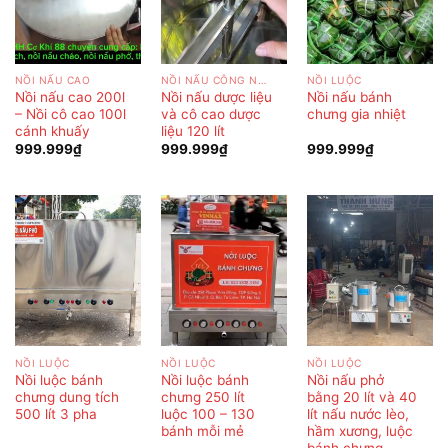
NỒI NẤU CAO
NỒI NẤU CÔNG NGHIỆP
NỒI LUỘC
Nồi nấu cao 200l
Nồi nấu dược liệu
Nồi nấu bánh
– Nồi cô cao 100l
và cô cao dược
chưng gia nhiệt
cánh khuấy
liệu 120 lít
999.999
₫
999.999
₫
999.999
₫
NỒI LUỘC
NỒI LUỘC
NỒI LUỘC
Nồi luộc bánh
Nồi luộc bánh
Nồi nấu phở
chưng dung tích
chưng 250 lít
bằng 20 lít và 40
500 lít 3 pha
luộc 100 – 130
lít nấu nước lèo,
bánh mỗi mẻ
hầm xương, luộc
bánh chưng