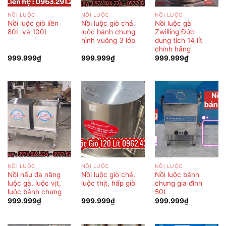
NỒI LUỘC
NỒI LUỘC
NỒI LUỘC
Nồi luộc giò liền
Nồi luộc giò chả,
Nồi luộc gà
80L và 100L
luộc bánh chưng
Zwilling Đức
hình vuông 3 lớp
dung tích 14 lít
chính hãng
999.999
₫
999.999
₫
999.999
₫
NỒI LUỘC
NỒI LUỘC
NỒI LUỘC
Nồi nấu đa năng
Nồi luộc giò chả,
Nồi luộc bánh
luộc gà, luộc vịt,
luộc thịt, hấp giò
chưng gia đình
luộc bánh chưng
50L
999.999
₫
999.999
₫
999.999
₫