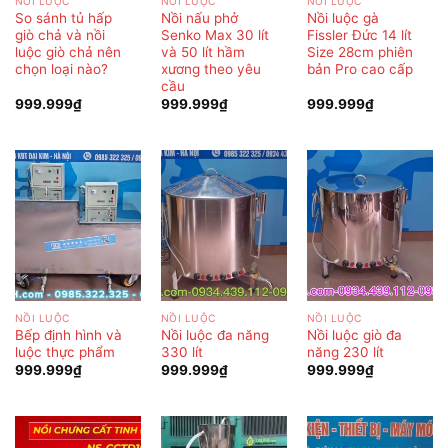
NỒI LUỘC
NỒI LUỘC
NỒI LUỘC
So sánh tủ hấp
Nồi nấu phở
Nồi luộc gà
giò chả và nồi
Senko Max 30 lít
Fissler Đức 14 lít
luộc giò chả nên
và 50 lít hầm
Size 28cm phiên
chọn loại nào?
xương theo yêu
bản Pro cao cấp
cầu
999.999
₫
999.999
₫
999.999
₫
NỒI LUỘC
NỒI LUỘC
NỒI LUỘC
Bếp định hình và
Nồi luộc đa năng
Nồi luộc giò đa
luộc thực phẩm
330 lít
năng 230 lít
999.999
₫
999.999
₫
999.999
₫