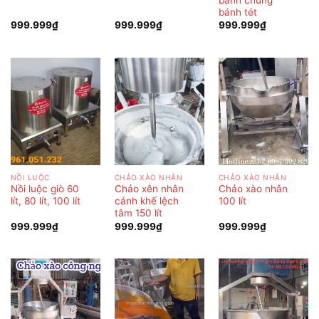
bánh tét
999.999
₫
999.999
₫
999.999
₫
NỒI LUỘC
CHẢO XÀO NHÂN
CHẢO XÀO NHÂN
Nồi luộc giò 60
Chảo xên nhân
Chảo xào nhân
lít, 80 lít, 100 lít
cánh khế lệch
100 lít
tâm 150 lít
999.999
₫
999.999
₫
999.999
₫