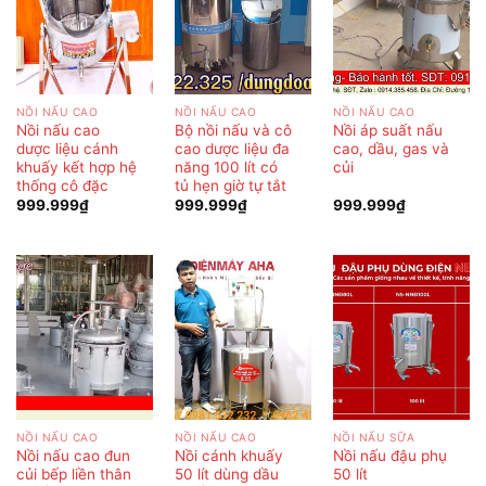
NỒI NẤU CAO
NỒI NẤU CAO
NỒI NẤU CAO
Nồi nấu cao
Bộ nồi nấu và cô
Nồi áp suất nấu
dược liệu cánh
cao dược liệu đa
cao, dầu, gas và
khuấy kết hợp hệ
năng 100 lít có
củi
thống cô đặc
tủ hẹn giờ tự tắt
999.999
₫
999.999
₫
999.999
₫
NỒI NẤU CAO
NỒI NẤU CAO
NỒI NẤU SỮA
Nồi nấu cao đun
Nồi cánh khuấy
Nồi nấu đậu phụ
củi bếp liền thân
50 lít dùng dầu
50 lít