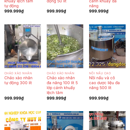
khuấy lệch tâm
động 50 lít
cánh khuấy đa
tự động
năng
999.999
₫
999.999
₫
999.999
₫
CHẢO XÀO NHÂN
CHẢO XÀO NHÂN
NỒI NẤU CAO
Chảo xào nhân
Chảo xào nhân
Nồi nấu và cô
tự động 300 lít
đa năng 100 lít 5
cao dược liệu đa
lớp cánh khuấy
năng 500 lít
lệch tâm
999.999
₫
999.999
₫
999.999
₫