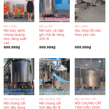
NỒI LUỘC
NỒI LUỘC
NỒI LUỘC
Nồi luộc bánh
Nồi luộc và hấp
Gia công nồi nấu
chưng Quang
giò chả đa năng
theo yêu cầu
Huy năng suất
200 lít
cao
999.999
₫
999.999
₫
999.999
₫
NỒI CHƯNG CẤT
NỒI CHƯNG CẤT
NỒI CHƯNG CẤT
Nồi chưng cất
Nồi chưng cất
NỒI CHƯNG CẤT
tinh dầu dung
tinh dầu 60 lít
TINH DẦU 2000