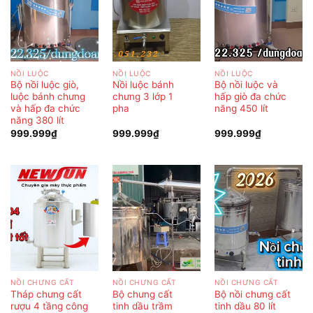
NỒI LUỘC
NỒI LUỘC
NỒI LUỘC
Bộ nồi luộc giò,
Nồi luộc bánh
Bộ nồi luộc và
luộc bánh chưng
chưng 3 lớp 1
hấp giò đa chức
và hấp đa chức
pha
năng 450 lít
năng 380 lít
999.999
₫
999.999
₫
999.999
₫
NỒI CHƯNG CẤT
NỒI CHƯNG CẤT
NỒI CHƯNG CẤT
Tháp chưng cất
Bộ chưng cất
Bộ nồi chưng cất
rượu 4 tầng công
tinh dầu trầm
tinh dầu 80 lít