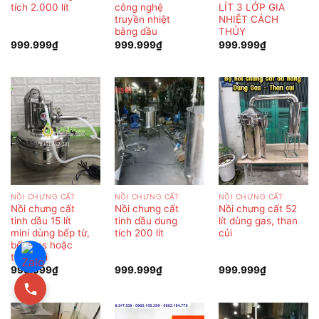
tích 2.000 lít
công nghệ
LÍT 3 LỚP GIA
truyền nhiệt
NHIỆT CÁCH
bằng dầu
THỦY
999.999
₫
999.999
₫
999.999
₫
NỒI CHƯNG CẤT
NỒI CHƯNG CẤT
NỒI CHƯNG CẤT
Nồi chưng cất
Nồi chưng cất
Nồi chưng cất 52
tinh dầu 15 lít
tinh dầu dung
lít dùng gas, than
mini dùng bếp từ,
tích 200 lít
củi
bếp gas hoặc
than củi
999.999
₫
999.999
₫
999.999
₫