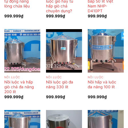
tự động nâng
luộc giò hay tủ
bắp 50 lít Việt
lòng chứa liệu
hấp giò chả
Nam NHP-
chuyên dụng?
D410PT
999.999
₫
999.999
₫
999.999
₫
NỒI LUỘC
NỒI LUỘC
NỒI LUỘC
Nồi luộc và hấp
Nồi luộc giò đa
Nồi hấp và luộc
giò chả đa năng
năng 330 lít
đa năng 100 lít
200 lít
999.999
₫
999.999
₫
999.999
₫