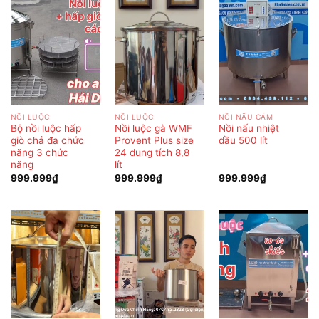
NỒI LUỘC
NỒI LUỘC
NỒI NẤU CÁM
Bộ nồi luộc hấp
Nồi luộc gà WMF
Nồi nấu nhiệt
giò chả đa chức
Provent Plus size
dầu 500 lít
năng 3 chức
24 dung tích 8,8
năng
lít
999.999
₫
999.999
₫
999.999
₫