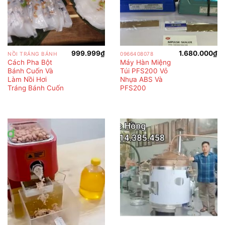
999.999
₫
1.680.000
₫
NỒI TRÁNG BÁNH
0966408078
Cách Pha Bột
Máy Hàn Miệng
Bánh Cuốn Và
Túi PFS200 Vỏ
Làm Nồi Hơi
Nhựa ABS Và
Tráng Bánh Cuốn
PFS200