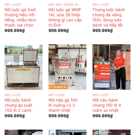
NỒI LUỘC
NỒI NẤU CÔNG NGHIỆP
NỒI LUỘC
Nồi luộc gà Swit
Nồi luộc gà WMF
Thùng luộc bánh
thương hiệu nổi
14L size 28 thép
chưng đa năng
tiếng, nhiều kích
không gỉ cao cấp
150L dùng luộc
thước lựa chọn
từ Đức
bánh và hấp đồ
999.999
₫
999.999
₫
999.999
₫
NỒI LUỘC
NỒI LUỘC
NỒI LUỘC
Nồi luộc bánh
Nồi hấp gà 100
Nồi nấu bánh
chưng áp suất
lít vuông có 3
chưng 150 lít 4
700 lít 2 cánh
thanh nhiệt
mâm so nhiệt
999.999
₫
999.999
₫
999.999
₫