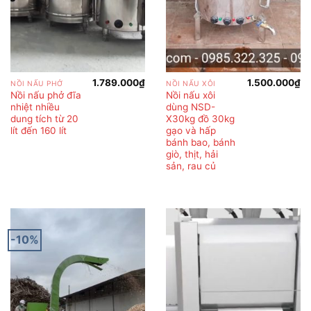
1.789.000
₫
1.500.000
₫
NỒI NẤU PHỞ
NỒI NẤU XÔI
Nồi nấu phở đĩa
Nồi nấu xôi
nhiệt nhiều
dùng NSD-
dung tích từ 20
X30kg đồ 30kg
lít đến 160 lít
gạo và hấp
bánh bao, bánh
giò, thịt, hải
sản, rau củ
-10%