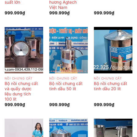
suất lớn
hương Agtech
Việt Nam
999.999
₫
999.999
₫
999.999
₫
NỒI CHƯNG CẤT
NỒI CHƯNG CẤT
NỒI CHƯNG CẤT
Bộ nồi chưng cất
Bộ nồi chưng cất
Bộ nồi chưng cất
và quấy dược
tinh dầu 50 lít
tinh dầu 20 lít
liệu dung tích
100 lít
999.999
₫
999.999
₫
999.999
₫