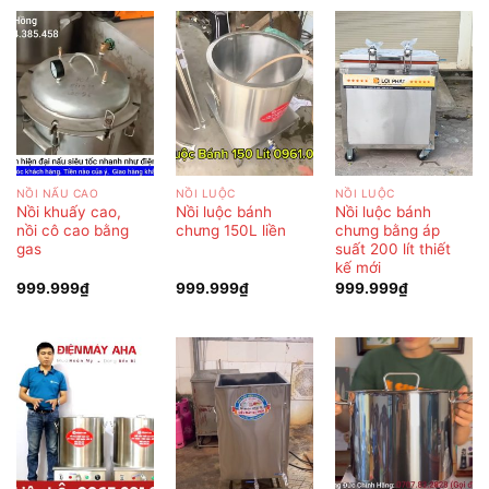
NỒI NẤU CAO
NỒI LUỘC
NỒI LUỘC
Nồi khuấy cao,
Nồi luộc bánh
Nồi luộc bánh
nồi cô cao bằng
chưng 150L liền
chưng bằng áp
gas
suất 200 lít thiết
kế mới
999.999
₫
999.999
₫
999.999
₫