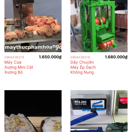
1.650.000
₫
1.680.000
₫
0966408078
0966408078
Máy Cưa
Dây Chuyền
Xương Mini Cắt
Máy Ép Gạch
Xương Bò
Không Nung