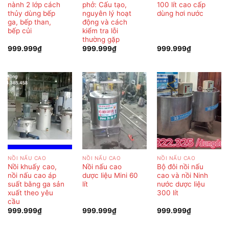
nành 2 lớp cách
phở: Cấu tạo,
100 lít cao cấp
thủy dùng bếp
nguyên lý hoạt
dùng hơi nước
ga, bếp than,
động và cách
bếp củi
kiểm tra lỗi
thường gặp
999.999
₫
999.999
₫
999.999
₫
NỒI NẤU CAO
NỒI NẤU CAO
NỒI NẤU CAO
Nồi khuấy cao,
Nồi nấu cao
Bộ đôi nồi nấu
nồi nấu cao áp
dược liệu Mini 60
cao và nồi Ninh
suất bằng ga sản
lít
nước dược liệu
xuất theo yêu
300 lít
cầu
999.999
₫
999.999
₫
999.999
₫