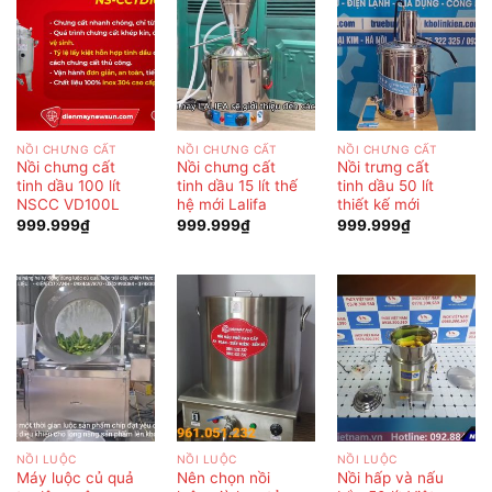
NỒI CHƯNG CẤT
NỒI CHƯNG CẤT
NỒI CHƯNG CẤT
Nồi chưng cất
Nồi chưng cất
Nồi trưng cất
tinh dầu 100 lít
tinh dầu 15 lít thế
tinh dầu 50 lít
NSCC VD100L
hệ mới Lalifa
thiết kế mới
999.999
₫
999.999
₫
999.999
₫
NỒI LUỘC
NỒI LUỘC
NỒI LUỘC
Máy luộc củ quả
Nên chọn nồi
Nồi hấp và nấu