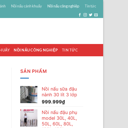
bánh
Nồi nấu cánh khuấy
Nồi nấu công nghiệp
Tin tức
0
ĐĂNG NHẬP
GIỎ HÀNG /
0
₫
KHUẤY
NỒI NẤU CÔNG NGHIỆP
TIN TỨC
SẢN PHẨM
Nồi nấu sữa đậu
nành 30 lít 3 lớp
999.999
₫
Nồi nấu đậu phụ
model 30L, 40L,
50L, 60L, 80L,