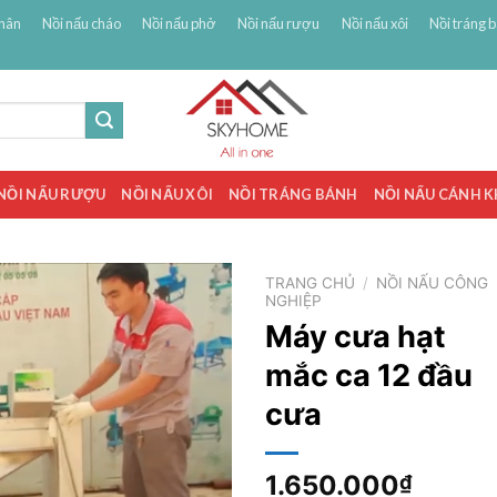
hân
Nồi nấu cháo
Nồi nấu phở
Nồi nấu rượu
Nồi nấu xôi
Nồi tráng 
NỒI NẤU RƯỢU
NỒI NẤU XÔI
NỒI TRÁNG BÁNH
NỒI NẤU CÁNH 
TRANG CHỦ
/
NỒI NẤU CÔNG
NGHIỆP
Máy cưa hạt
mắc ca 12 đầu
cưa
1.650.000
₫