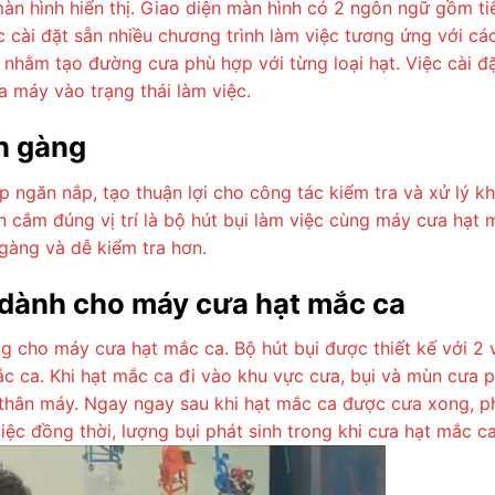
àn hình hiển thị. Giao diện màn hình có 2 ngôn ngữ gồm ti
 cài đặt sẵn nhiều chương trình làm việc tương ứng với cá
 nhằm tạo đường cưa phù hợp với từng loại hạt. Việc cài đ
a máy vào trạng thái làm việc.
ọn gàng
ngăn nắp, tạo thuận lợi cho công tác kiểm tra và xử lý khi
 cắm đúng vị trí là bộ hút bụi làm việc cùng máy cưa hạt 
gàng và dễ kiểm tra hơn.
 dành cho máy cưa hạt mắc ca
 cho máy cưa hạt mắc ca. Bộ hút bụi được thiết kế với 2 vị t
c ca. Khi hạt mắc ca đi vào khu vực cưa, bụi và mùn cưa p
i thân máy. Ngay ngay sau khi hạt mắc ca được cưa xong, phầ
ệc đồng thời, lượng bụi phát sinh trong khi cưa hạt mắc c