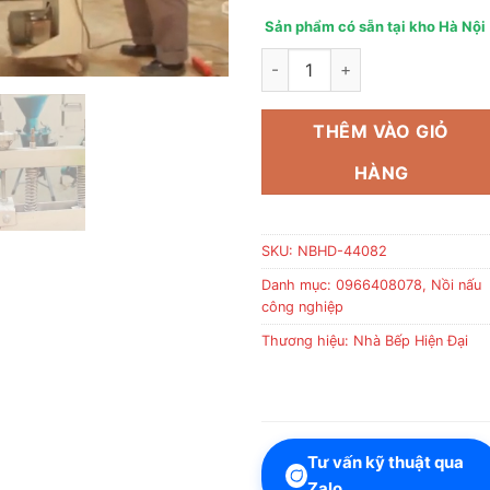
Sản phẩm có sẵn tại kho Hà Nội
Máy cưa hạt mắc ca 12 đầu cư
THÊM VÀO GIỎ
HÀNG
SKU:
NBHD-44082
Danh mục:
0966408078
,
Nồi nấu
công nghiệp
Thương hiệu:
Nhà Bếp Hiện Đại
Tư vấn kỹ thuật qua
Zalo