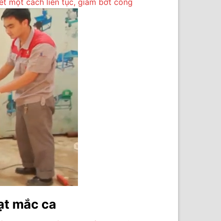
ết một cách liên tục, giảm bớt công
ạt mắc ca