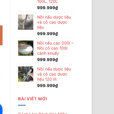
100L, 120L
999.999
₫
a số lượng
Nồi nấu dược liệu
và cô cao dược
liệu
999.999
₫
Nồi nấu cao 200l –
Nồi cô cao 100l
cánh khuấy
999.999
₫
Nồi nấu dược liệu
và cô cao dược
liệu 120 lít
999.999
₫
BÀI VIẾT MỚI