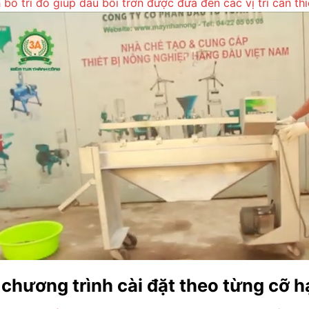
ố trí đó giúp dầu bôi trơn được đưa đến các vị trí cần thi
 chương trình cài đặt theo từng cỡ h