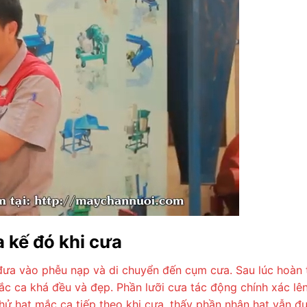
 kế đó khi cưa
ưa vào phễu nạp và di chuyển đến cụm cưa. Sau lúc hoàn t
c ca khá đều và đẹp. Phần lưỡi cưa tác động chính xác lê
thử hạt mắc ca tiếp theo khi cưa, thấy phần nhân hạt vẫn 