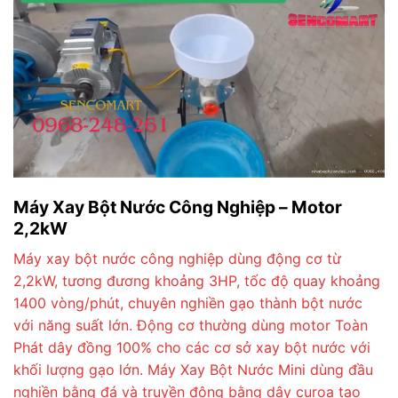
Máy Xay Bột Nước Công Nghiệp – Motor
2,2kW
Máy xay bột nước công nghiệp dùng động cơ từ
2,2kW, tương đương khoảng 3HP, tốc độ quay khoảng
1400 vòng/phút, chuyên nghiền gạo thành bột nước
với năng suất lớn. Động cơ thường dùng motor Toàn
Phát dây đồng 100% cho các cơ sở xay bột nước với
khối lượng gạo lớn. Máy Xay Bột Nước Mini dùng đầu
nghiền bằng đá và truyền động bằng dây curoa tạo