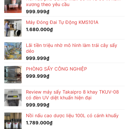
xương theo yêu cầu
999.999
₫
Máy Đóng Đai Tự Động KMS101A
1.680.000
₫
Lãi tiền triệu nhờ mô hình làm trái cây sấy
dẻo
999.999
₫
PHÒNG SẤY CÔNG NGHIỆP
999.999
₫
Review máy sấy Takaipro 8 khay TKUV-08
có đèn UV diệt khuẩn hiện đại
999.999
₫
Nồi nấu cao dược liệu 100L có cánh khuấy
1.789.000
₫