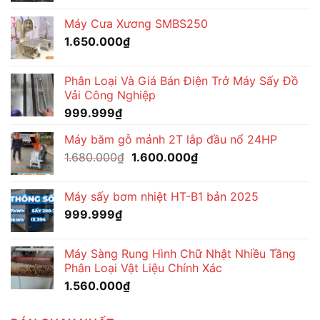
Máy Cưa Xương SMBS250
1.650.000
₫
Phân Loại Và Giá Bán Điện Trở Máy Sấy Đồ
Vải Công Nghiệp
999.999
₫
Máy băm gỗ mảnh 2T lắp đầu nổ 24HP
Giá
Giá
1.680.000
₫
1.600.000
₫
gốc
hiện
là:
tại
Máy sấy bơm nhiệt HT-B1 bản 2025
1.680.000₫.
là:
999.999
₫
1.600.000₫.
Máy Sàng Rung Hình Chữ Nhật Nhiều Tầng
Phân Loại Vật Liệu Chính Xác
1.560.000
₫