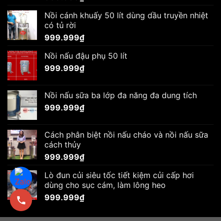
Nồi cánh khuấy 50 lít dùng dầu truyền nhiệt
có tủ rời
999.999
₫
Nồi nấu đậu phụ 50 lít
999.999
₫
Nồi nấu sữa ba lớp đa năng đa dung tích
999.999
₫
Cách phân biệt nồi nấu cháo và nồi nấu sữa
cách thủy
999.999
₫
Lò đun củi siêu tốc tiết kiệm củi cấp hơi
dùng cho sục cám, làm lông heo
999.999
₫