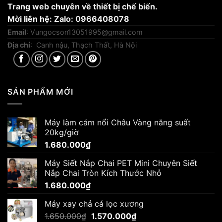
Trang web chuyên về thiết bị chế biến.
Mời liên hệ: Zalo: 0966408078
Email
:
Vungocson13051995@gmail.com
Địa chỉ
: Canh nậu, Thạch Thất, Hà Nội
SẢN PHẨM MỚI
Máy làm cám nổi Châu Vàng năng suất
20kg/giờ
1.680.000
₫
Máy Siết Nắp Chai PET Mini Chuyên Siết
Nắp Chai Tròn Kích Thước Nhỏ
1.680.000
₫
Máy xay chả cá lọc xương
Giá
Giá
1.650.000
₫
1.570.000
₫