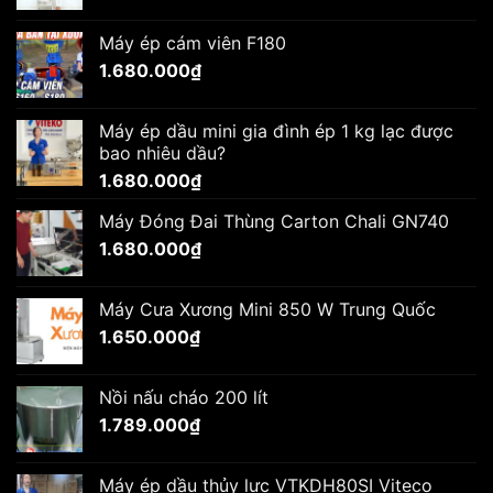
Máy ép cám viên F180
1.680.000
₫
Máy ép dầu mini gia đình ép 1 kg lạc được
bao nhiêu dầu?
1.680.000
₫
Máy Đóng Đai Thùng Carton Chali GN740
1.680.000
₫
Máy Cưa Xương Mini 850 W Trung Quốc
1.650.000
₫
Nồi nấu cháo 200 lít
1.789.000
₫
Máy ép dầu thủy lực VTKDH80SI Viteco