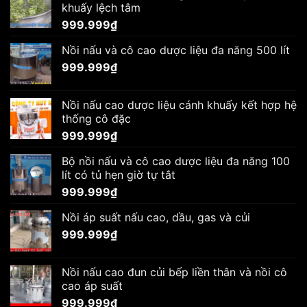
khuấy lệch tâm
999.999
₫
Nồi nấu và cô cao dược liệu đa năng 500 lít
999.999
₫
Nồi nấu cao dược liệu cánh khuấy kết hợp hệ
thống cô đặc
999.999
₫
Bộ nồi nấu và cô cao dược liệu đa năng 100
lít có tủ hẹn giờ tự tắt
999.999
₫
Nồi áp suất nấu cao, dầu, gas và củi
999.999
₫
Nồi nấu cao đun củi bếp liền thân và nồi cô
cao áp suất
999.999
₫