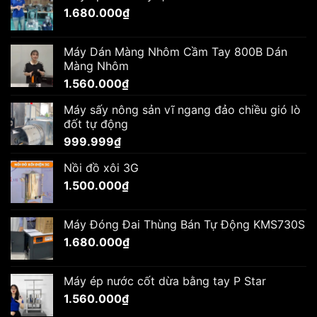
1.680.000
₫
Máy Dán Màng Nhôm Cầm Tay 800B Dán
Màng Nhôm
1.560.000
₫
Máy sấy nông sản vĩ ngang đảo chiều gió lò
đốt tự động
999.999
₫
Nồi đồ xôi 3G
1.500.000
₫
Máy Đóng Đai Thùng Bán Tự Động KMS730S
1.680.000
₫
Máy ép nước cốt dừa bằng tay P Star
1.560.000
₫