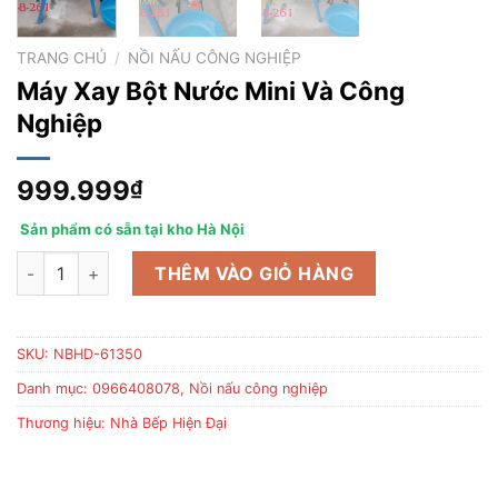
TRANG CHỦ
/
NỒI NẤU CÔNG NGHIỆP
Máy Xay Bột Nước Mini Và Công
Nghiệp
999.999
₫
Sản phẩm có sẵn tại kho Hà Nội
Máy Xay Bột Nước Mini Và Công Nghiệp số lượng
THÊM VÀO GIỎ HÀNG
SKU:
NBHD-61350
Danh mục:
0966408078
,
Nồi nấu công nghiệp
Thương hiệu:
Nhà Bếp Hiện Đại