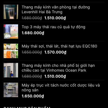
Thang máy kính văn phòng tại đường
Levenhill Hai Bà Trưng
Giá
Giá
1.680.000
₫
1.510.000
₫
gốc
hiện
Top 3 máy thái rau củ quả tự động
là:
tại
1.680.000
₫
1.680.000₫.
là:
1.510.000₫.
Máy thái sợi, thái lát, thái hạt lựu EQC180
Giá
Giá
1.650.000
₫
1.570.000
₫
gốc
hiện
là:
tại
Thang máy kính cho nhà phố bị giới hạn
1.650.000₫.
là:
chiều cao tại Vinhomes Ocean Park
1.570.000₫.
Giá
Giá
1.680.000
₫
1.510.000
₫
gốc
hiện
Máy ép trục vít tách nước cốt dược liệu và
là:
tại
nông sản
1.680.000₫.
là:
1.650.000
₫
1.510.000₫.