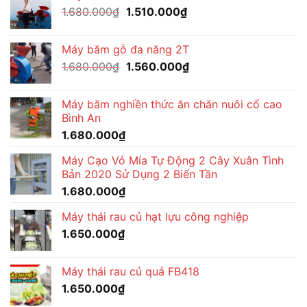
Giá
Giá
1.680.000
₫
1.680.000₫.
1.510.000
₫
là:
gốc
hiện
1.510.000₫.
là:
tại
Máy băm gỗ đa năng 2T
1.680.000₫.
là:
Giá
Giá
1.680.000
₫
1.560.000
₫
1.510.000₫.
gốc
hiện
là:
tại
Máy băm nghiền thức ăn chăn nuôi cổ cao
1.680.000₫.
là:
Bình An
1.560.000₫.
1.680.000
₫
Máy Cạo Vỏ Mía Tự Động 2 Cây Xuân Tình
Bản 2020 Sử Dụng 2 Biến Tần
1.680.000
₫
Máy thái rau củ hạt lựu công nghiệp
1.650.000
₫
Máy thái rau củ quả FB418
1.650.000
₫