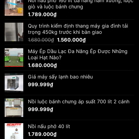
Nồi nấu phở 160 lít đa năng hầm xương, luộc
là:
tại
giò và luộc bánh chưng
1.680.000₫.
là:
1.789.000
₫
1.560.000₫.
Quy trình kiểm định thang máy gia đình tải
trọng 450kg trước khi bàn giao
Giá
Giá
1.680.000
₫
1.560.000
₫
gốc
hiện
Máy Ép Dầu Lạc Đa Năng Ép Được Những
là:
tại
Loại Hạt Nào?
1.680.000₫.
là:
1.680.000
₫
1.560.000₫.
Giá máy sấy lạnh bao nhiêu
999.999
₫
Nồi luộc bánh chưng áp suất 700 lít 2 cánh
999.999
₫
Nồi nấu phở 40 lít
1.789.000
₫