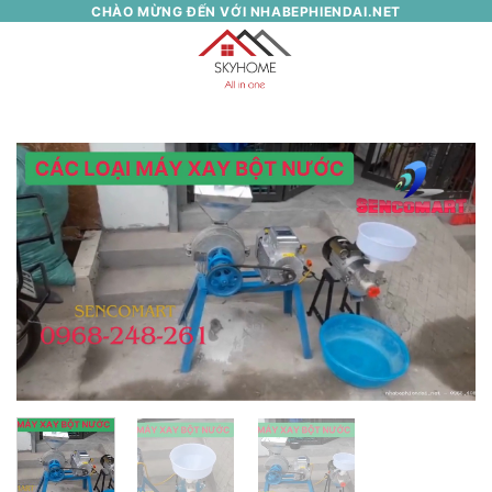
Skip
CHÀO MỪNG ĐẾN VỚI NHABEPHIENDAI.NET
to
0
content