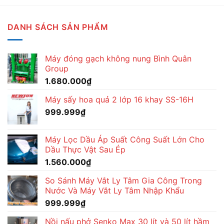
DANH SÁCH SẢN PHẨM
Máy đóng gạch không nung Bình Quân
Group
1.680.000
₫
Máy sấy hoa quả 2 lớp 16 khay SS-16H
999.999
₫
Máy Lọc Dầu Áp Suất Công Suất Lớn Cho
Dầu Thực Vật Sau Ép
1.560.000
₫
So Sánh Máy Vắt Ly Tâm Gia Công Trong
Nước Và Máy Vắt Ly Tâm Nhập Khẩu
999.999
₫
Nồi nấu phở Senko Max 30 lít và 50 lít hầm