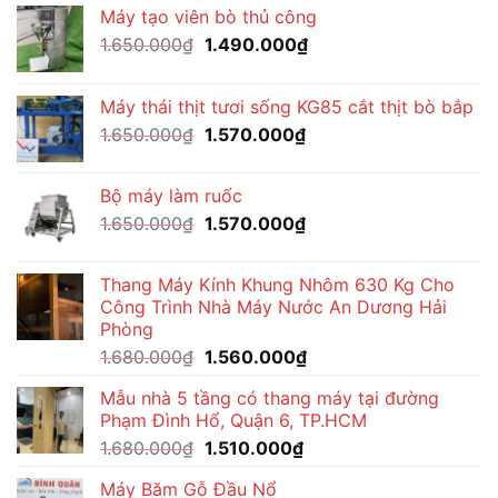
Máy tạo viên bò thủ công
Giá
Giá
1.650.000
₫
1.490.000
₫
gốc
hiện
là:
tại
Máy thái thịt tươi sống KG85 cắt thịt bò bắp
1.650.000₫.
là:
Giá
Giá
1.650.000
₫
1.570.000
₫
1.490.000₫.
gốc
hiện
là:
tại
Bộ máy làm ruốc
1.650.000₫.
là:
Giá
Giá
1.650.000
₫
1.570.000
₫
1.570.000₫.
gốc
hiện
là:
tại
Thang Máy Kính Khung Nhôm 630 Kg Cho
1.650.000₫.
là:
Công Trình Nhà Máy Nước An Dương Hải
1.570.000₫.
Phòng
Giá
Giá
1.680.000
₫
1.560.000
₫
gốc
hiện
Mẫu nhà 5 tầng có thang máy tại đường
là:
tại
Phạm Đình Hổ, Quận 6, TP.HCM
1.680.000₫.
là:
Giá
Giá
1.680.000
₫
1.510.000
₫
1.560.000₫.
gốc
hiện
Máy Băm Gỗ Đầu Nổ
là:
tại