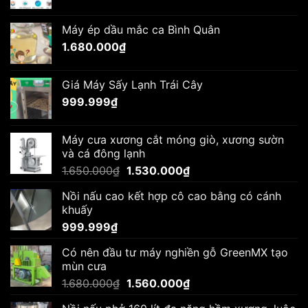
gốc
hiện
là:
tại
Máy ép dầu mắc ca Bình Quân
1.650.000₫.
là:
1.680.000
₫
1.570.000₫.
Giá Máy Sấy Lạnh Trái Cây
999.999
₫
Máy cưa xương cắt móng giò, xương sườn
và cá đông lạnh
Giá
Giá
1.650.000
₫
1.530.000
₫
gốc
hiện
Nồi nấu cao kết hợp cô cao bằng có cánh
là:
tại
khuấy
1.650.000₫.
là:
999.999
₫
1.530.000₫.
Có nên đầu tư máy nghiền gỗ GreenMX tạo
mùn cưa
Giá
Giá
1.680.000
₫
1.560.000
₫
gốc
hiện