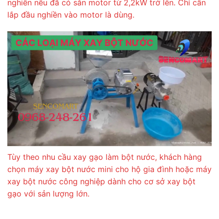
nghiền nếu đã có sẵn motor từ 2,2kW trở lên. Chỉ cần
lắp đầu nghiền vào motor là dùng.
Tùy theo nhu cầu xay gạo làm bột nước, khách hàng
chọn máy xay bột nước mini cho hộ gia đình hoặc máy
xay bột nước công nghiệp dành cho cơ sở xay bột
gạo với sản lượng lớn.