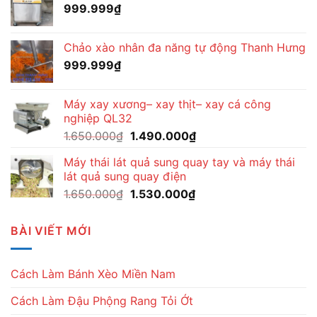
999.999
₫
Chảo xào nhân đa năng tự động Thanh Hưng
999.999
₫
Máy xay xương– xay thịt– xay cá công
nghiệp QL32
Giá
Giá
1.650.000
₫
1.490.000
₫
gốc
hiện
Máy thái lát quả sung quay tay và máy thái
là:
tại
lát quả sung quay điện
1.650.000₫.
là:
Giá
Giá
1.650.000
₫
1.530.000
₫
1.490.000₫.
gốc
hiện
là:
tại
BÀI VIẾT MỚI
1.650.000₫.
là:
1.530.000₫.
Cách Làm Bánh Xèo Miền Nam
Cách Làm Đậu Phộng Rang Tỏi Ớt