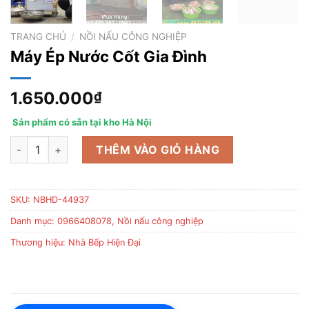
TRANG CHỦ
/
NỒI NẤU CÔNG NGHIỆP
Máy Ép Nước Cốt Gia Đình
1.650.000
₫
Sản phẩm có sẵn tại kho Hà Nội
Máy Ép Nước Cốt Gia Đình số lượng
THÊM VÀO GIỎ HÀNG
SKU:
NBHD-44937
Danh mục:
0966408078
,
Nồi nấu công nghiệp
Thương hiệu:
Nhà Bếp Hiện Đại