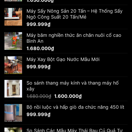
Máy Sấy Nông Sản 20 Tấn – Hệ Thống Sấy
Ngô Công Suất 20 Tấn/Mẻ
999.999
₫
Máy băm nghiền thức ăn chăn nuôi cổ cao
Bình An
1.680.000
₫
Máy Xay Bột Gạo Nước Mẫu Mới
999.999
₫
So sánh thang máy kính và thang máy hố
xây
Giá
Giá
1.680.000
₫
1.600.000
₫
gốc
hiện
Bộ nồi luộc và hấp giò đa chức năng 450 lít
là:
tại
999.999
₫
1.680.000₫.
là:
1.600.000₫.
So Sánh Các Mẫu Máy Thái Rau Củ Quả Tự