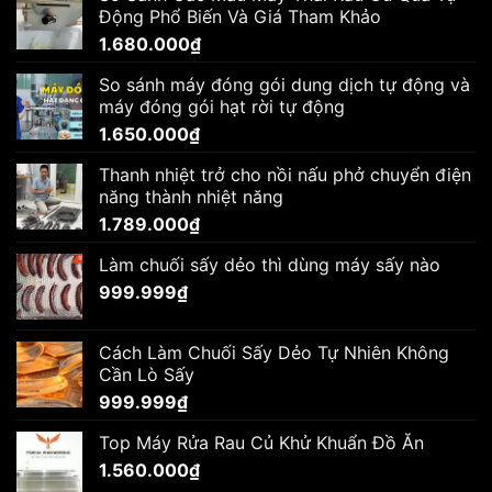
Động Phổ Biến Và Giá Tham Khảo
1.680.000
₫
So sánh máy đóng gói dung dịch tự động và
máy đóng gói hạt rời tự động
1.650.000
₫
Thanh nhiệt trở cho nồi nấu phở chuyển điện
năng thành nhiệt năng
1.789.000
₫
Làm chuối sấy dẻo thì dùng máy sấy nào
999.999
₫
Cách Làm Chuối Sấy Dẻo Tự Nhiên Không
Cần Lò Sấy
999.999
₫
Top Máy Rửa Rau Củ Khử Khuẩn Đồ Ăn
1.560.000
₫