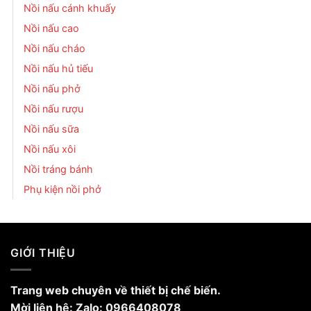
Nồi nấu cánh khuấy
Nồi nấu cao
Nồi nấu cháo
Nồi nấu hủ tiếu
Nồi nấu phở
Nồi nấu rượu
Nồi nấu sữa
Nồi nấu xôi
Nồi tráng bánh
Phụ kiện nồi phở
GIỚI THIỆU
Trang web chuyên về thiết bị chế biến.
Mời liên hệ: Zalo: 0966408078