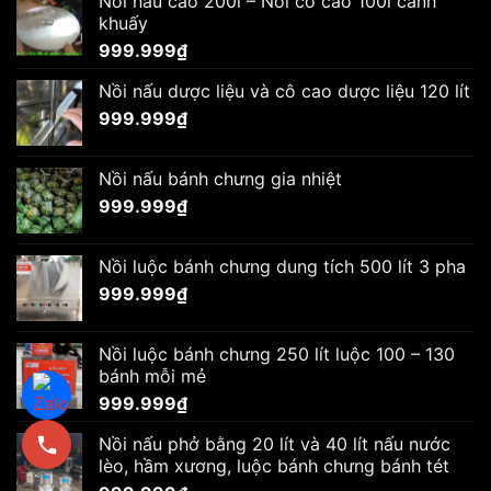
Nồi nấu cao 200l – Nồi cô cao 100l cánh
khuấy
999.999
₫
Nồi nấu dược liệu và cô cao dược liệu 120 lít
999.999
₫
Nồi nấu bánh chưng gia nhiệt
999.999
₫
Nồi luộc bánh chưng dung tích 500 lít 3 pha
999.999
₫
Nồi luộc bánh chưng 250 lít luộc 100 – 130
bánh mỗi mẻ
999.999
₫
Nồi nấu phở bằng 20 lít và 40 lít nấu nước
lèo, hầm xương, luộc bánh chưng bánh tét