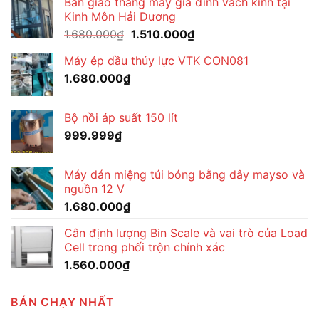
Bàn giao thang máy gia đình vách kính tại
Kinh Môn Hải Dương
Giá
Giá
1.680.000
₫
1.510.000
₫
gốc
hiện
Máy ép dầu thủy lực VTK CON081
là:
tại
1.680.000
₫
1.680.000₫.
là:
1.510.000₫.
Bộ nồi áp suất 150 lít
999.999
₫
Máy dán miệng túi bóng bằng dây mayso và
nguồn 12 V
1.680.000
₫
Cân định lượng Bin Scale và vai trò của Load
Cell trong phối trộn chính xác
1.560.000
₫
BÁN CHẠY NHẤT