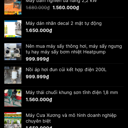
Máy băm nghiền đa năng 2,2 kW
Giá
Giá
1.680.000
₫
1.560.000
₫
gốc
hiện
là:
tại
Máy dán nhãn decal 2 mặt tự động
1.680.000₫.
là:
1.650.000
₫
1.560.000₫.
Nên mua máy sấy thông hơi, máy sấy ngưng
tụ hay máy sấy bơm nhiệt Heatpump
999.999
₫
Nồi áp hơi đun củi kết hợp điện 200L
999.999
₫
Máy thái chuối khung sơn tĩnh điện 1,8 mm
1.560.000
₫
Máy Cưa Xương và mô hình doanh nghiệp
chuyên biệt
1.650.000
₫