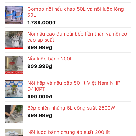
Combo nồi nấu cháo 50L và nồi luộc lòng
50L
1.789.000
₫
Nồi nấu cao đun củi bếp liền thân và nồi cô
cao áp suất
999.999
₫
Nồi luộc bánh 200L
999.999
₫
Nồi hấp và nấu bắp 50 lít Việt Nam NHP-
D410PT
999.999
₫
Bếp chiên nhúng 6L công suất 2500W
999.999
₫
Nồi luộc bánh chưng áp suất 200 lít