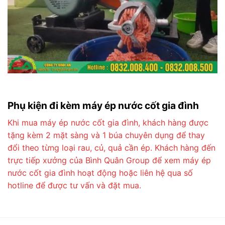
Phụ kiện đi kèm máy ép nước cốt gia đình
Khi mua máy ép nước cốt gia đình, khách hàng được
tặng kèm 2 mặt sàng và 1 búa chuyên dụng để thay
đổi theo từng loại rau, củ, quả cần ép. Khách hàng đến
trực tiếp xưởng của Bình Quân Group để xem máy ép
nước cốt gia đình hoạt động hoặc liên hệ qua số
hotline để được tư vấn và đặt mua.