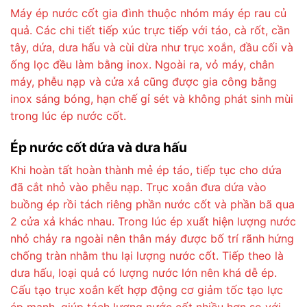
Máy ép nước cốt gia đình thuộc nhóm máy ép rau củ
quả. Các chi tiết tiếp xúc trực tiếp với táo, cà rốt, cần
tây, dứa, dưa hấu và cùi dừa như trục xoắn, đầu cối và
ống lọc đều làm bằng inox. Ngoài ra, vỏ máy, chân
máy, phễu nạp và cửa xả cũng được gia công bằng
inox sáng bóng, hạn chế gỉ sét và không phát sinh mùi
trong lúc ép nước cốt.
Ép nước cốt dứa và dưa hấu
Khi hoàn tất hoàn thành mẻ ép táo, tiếp tục cho dứa
đã cắt nhỏ vào phễu nạp. Trục xoắn đưa dứa vào
buồng ép rồi tách riêng phần nước cốt và phần bã qua
2 cửa xả khác nhau. Trong lúc ép xuất hiện lượng nước
nhỏ chảy ra ngoài nên thân máy được bố trí rãnh hứng
chống tràn nhằm thu lại lượng nước cốt. Tiếp theo là
dưa hấu, loại quả có lượng nước lớn nên khá dễ ép.
Cấu tạo trục xoắn kết hợp động cơ giảm tốc tạo lực