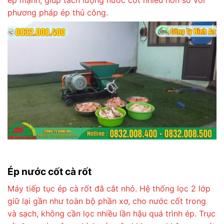
ép mạnh, giúp tách lượng nước cốt nhiều hơn so với
phương pháp ép thủ công.
Ép nước cốt cà rốt
Máy tiếp tục ép cà rốt đã cắt nhỏ. Hệ thống lọc 2 lớp
giữ lại gần như toàn bộ phần xơ, cho nước cốt trong
và sạch, không cần lọc nhiều lần hậu quá trình ép. Trục