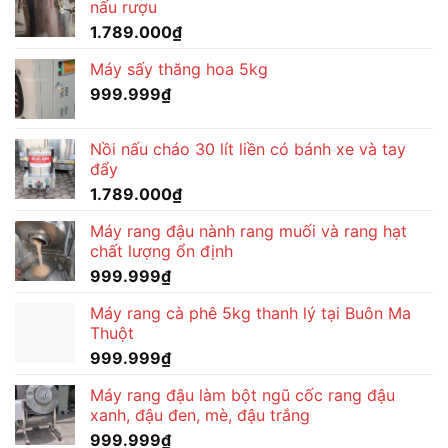
nấu rượu
1.789.000
₫
Máy sấy thăng hoa 5kg
999.999
₫
Nồi nấu cháo 30 lít liền có bánh xe và tay
đẩy
1.789.000
₫
Máy rang đậu nành rang muối và rang hạt
chất lượng ổn định
999.999
₫
Máy rang cà phê 5kg thanh lý tại Buôn Ma
Thuột
999.999
₫
Máy rang đậu làm bột ngũ cốc rang đậu
xanh, đậu đen, mè, đậu trắng
999.999
₫