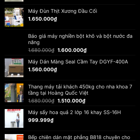
Máy Đùn Thịt Xương Đầu Cối
1.650.000
₫
Báo giá máy nghiền bột khô và bột nước đa
năng
Giá
Giá
1.680.000
₫
1.600.000
₫
gốc
hiện
Máy Dán Màng Seal Cầm Tay DGYF-400A
là:
tại
1.560.000
₫
1.680.000₫.
là:
1.600.000₫.
Thang máy tải khách 450kg cho nha khoa 7
tầng tại Hoàng Quốc Việt
Giá
Giá
1.680.000
₫
1.510.000
₫
gốc
hiện
Máy sấy hoa quả 2 lớp 16 khay SS-16H
là:
tại
999.999
₫
1.680.000₫.
là:
1.510.000₫.
Bếp chiên dán mặt phẳng B818 chuyên cho