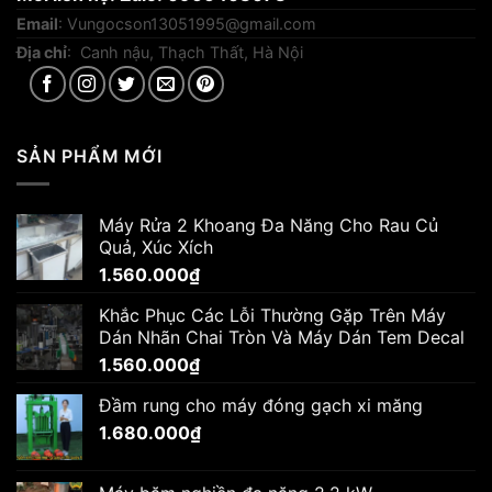
Email
:
Vungocson13051995@gmail.com
Địa chỉ
: Canh nậu, Thạch Thất, Hà Nội
SẢN PHẨM MỚI
Máy Rửa 2 Khoang Đa Năng Cho Rau Củ
Quả, Xúc Xích
1.560.000
₫
Khắc Phục Các Lỗi Thường Gặp Trên Máy
Dán Nhãn Chai Tròn Và Máy Dán Tem Decal
1.560.000
₫
Đầm rung cho máy đóng gạch xi măng
1.680.000
₫