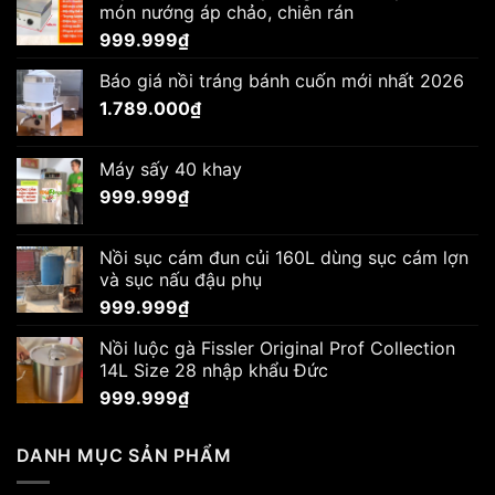
món nướng áp chảo, chiên rán
999.999
₫
Báo giá nồi tráng bánh cuốn mới nhất 2026
1.789.000
₫
Máy sấy 40 khay
999.999
₫
Nồi sục cám đun củi 160L dùng sục cám lợn
và sục nấu đậu phụ
999.999
₫
Nồi luộc gà Fissler Original Prof Collection
14L Size 28 nhập khẩu Đức
999.999
₫
DANH MỤC SẢN PHẨM