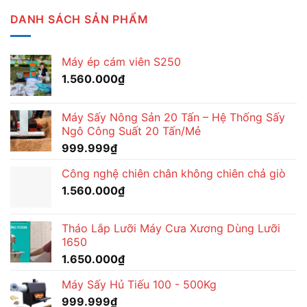
DANH SÁCH SẢN PHẨM
Máy ép cám viên S250
1.560.000
₫
Máy Sấy Nông Sản 20 Tấn – Hệ Thống Sấy
Ngô Công Suất 20 Tấn/Mẻ
999.999
₫
Công nghệ chiên chân không chiên chả giò
1.560.000
₫
Tháo Lắp Lưỡi Máy Cưa Xương Dùng Lưỡi
1650
1.650.000
₫
Máy Sấy Hủ Tiếu 100 - 500Kg
999.999
₫