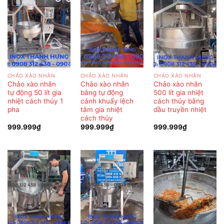
CHẢO XÀO NHÂN
CHẢO XÀO NHÂN
CHẢO XÀO NHÂN
Chảo xào nhân
Chảo xào nhân
Chảo xào nhân
tự động 50 lít gia
bằng tự động
500 lít gia nhiệt
nhiệt cách thủy 1
cánh khuấy lệch
cách thủy bằng
pha
tâm gia nhiệt
dầu truyền nhiệt
cách thủy
999.999
₫
999.999
₫
999.999
₫