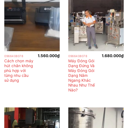
1.560.000
₫
1.680.000
₫
0966408078
0966408078
Cách chọn máy
Máy Đóng Gói
hút chân không
Dạng Đứng Và
phù hợp với
Máy Đóng Gói
từng nhu cầu
Dạng Nằm
sử dụng
Ngang Khác
Nhau Như Thế
Nào?