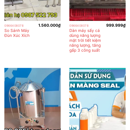
1.560.000
₫
999.999
₫
0966408078
0966408078
So Sánh Máy
Dàn máy sấy cá
Đùn Xúc Xích
dùng năng lượng
mặt trời tiết kiệm
năng lượng, tăng
gấp 3 công suất