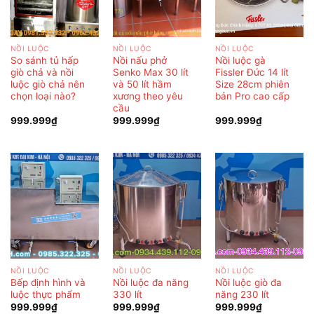
NỒI LUỘC
NỒI LUỘC
NỒI LUỘC
So sánh tủ hấp
Nồi nấu phở
Nồi luộc gà
giò chả và nồi
Senko Max 30 lít
Fissler Đức 14 lít
luộc giò chả nên
và 50 lít hầm
Size 28cm phiên
chọn loại nào?
xương theo yêu
bản Pro cao cấp
cầu
999.999
₫
999.999
₫
999.999
₫
NỒI LUỘC
NỒI LUỘC
NỒI LUỘC
Bếp định hình và
Nồi luộc đa năng
Nồi luộc giò đa
luộc thực phẩm
330 lít
năng 230 lít
999.999
₫
999.999
₫
999.999
₫