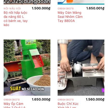
1.500.000
₫
1.650.001
₫
NỒI NẤU XÔI
0966408078
Bộ nồi hấp luộc
Máy Dán Màng
đa năng 60 L
Seal Nhôm Cầm
có bánh xe, tay
Tay 8800A
kéo
1.650.000
₫
1.560.000
₫
0966408078
0966408078
Máy Ép Cám
Buộc Chỉ Xúc
Viên 2 Quả Lô
Xích Và Lạp