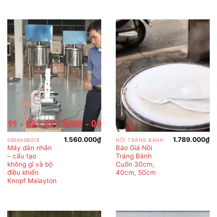
1.560.000
₫
1.789.000
₫
0966408078
NỒI TRÁNG BÁNH
Máy dán nhãn
Báo Giá Nồi
– cấu tạo
Tráng Bánh
không gỉ và bộ
Cuốn 30cm,
điều khiển
40cm, 50cm
Knopf Malayton