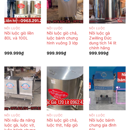
NỒI LUỘC
NỒI LUỘC
NỒI LUỘC
Nồi luộc giò liền
Nồi luộc giò chả,
Nồi luộc gà
80L và 100L
luộc bánh chưng
Zwilling Đức
hình vuông 3 lớp
dung tích 14 lít
chính hãng
999.999
₫
999.999
₫
999.999
₫
NỒI LUỘC
NỒI LUỘC
NỒI LUỘC
Nồi nấu đa năng
Nồi luộc giò chả,
Nồi luộc bánh
luộc gà, luộc vịt,
luộc thịt, hấp giò
chưng gia đình
luộc bánh chưng
50L