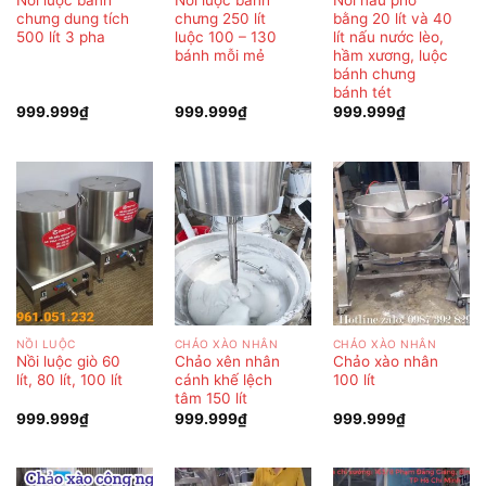
chưng dung tích
chưng 250 lít
bằng 20 lít và 40
500 lít 3 pha
luộc 100 – 130
lít nấu nước lèo,
bánh mỗi mẻ
hầm xương, luộc
bánh chưng
bánh tét
999.999
₫
999.999
₫
999.999
₫
NỒI LUỘC
CHẢO XÀO NHÂN
CHẢO XÀO NHÂN
Nồi luộc giò 60
Chảo xên nhân
Chảo xào nhân
lít, 80 lít, 100 lít
cánh khế lệch
100 lít
tâm 150 lít
999.999
₫
999.999
₫
999.999
₫