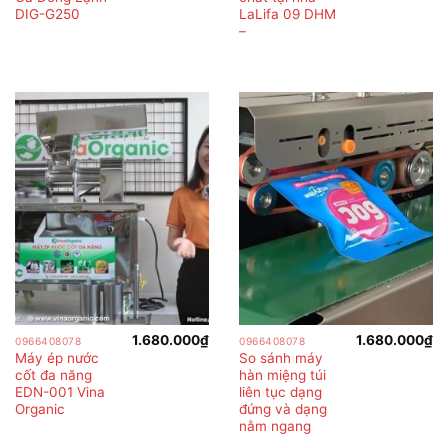
DIG-G250
LaLifa 09 DHM
–
1.680.000
₫
1.680.000
₫
0966408078
0966408078
Máy ép nước
So sánh máy
cốt đa năng
hàn miệng túi
EDN-001 Vina
liên tục dạng
Organic
đứng và dạng
nằm ngang