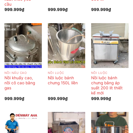
cầu
999.999
₫
999.999
₫
999.999
₫
NỒI NẤU CAO
NỒI LUỘC
NỒI LUỘC
Nồi khuấy cao,
Nồi luộc bánh
Nồi luộc bánh
nồi cô cao bằng
chưng 150L liền
chưng bằng áp
gas
suất 200 lít thiết
kế mới
999.999
₫
999.999
₫
999.999
₫