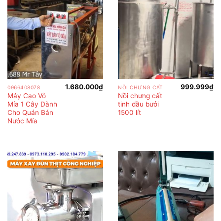
1.680.000
₫
999.999
₫
0966408078
NỒI CHƯNG CẤT
Máy Cạo Vỏ
Nồi chưng cất
Mía 1 Cây Dành
tinh dầu bưởi
Cho Quán Bán
1500 lít
Nước Mía