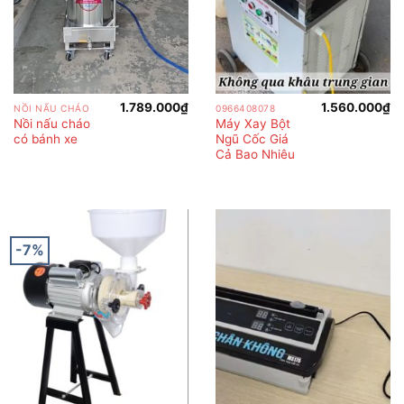
1.789.000
₫
1.560.000
₫
NỒI NẤU CHÁO
0966408078
Nồi nấu cháo
Máy Xay Bột
có bánh xe
Ngũ Cốc Giá
Cả Bao Nhiêu
-7%