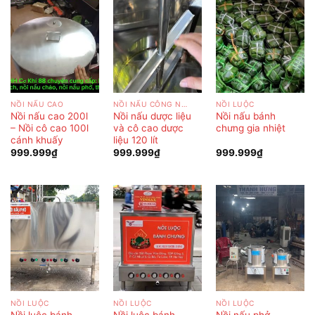
NỒI NẤU CAO
NỒI NẤU CÔNG NGHIỆP
NỒI LUỘC
Nồi nấu cao 200l
Nồi nấu dược liệu
Nồi nấu bánh
– Nồi cô cao 100l
và cô cao dược
chưng gia nhiệt
cánh khuấy
liệu 120 lít
999.999
₫
999.999
₫
999.999
₫
NỒI LUỘC
NỒI LUỘC
NỒI LUỘC
Nồi luộc bánh
Nồi luộc bánh
Nồi nấu phở