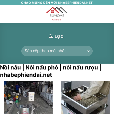
Skip
CHÀO MỪNG ĐẾN VỚI NHABEPHIENDAI.NET
to
0
content
LỌC
Nồi nấu | Nồi nấu phở | nồi nấu rượu |
nhabephiendai.net