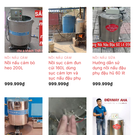
NỒI NẤU CÁM
NỒI NẤU CÁM
NỒI NẤU SỮA
Nồi nấu cám bò
Nồi sục cám đun
Hướng dẫn sử
heo 200L
củi 160L dùng
dụng nồi nấu đậu
sục cám lợn và
phụ đậu hũ 60 lít
sục nấu đậu phụ
999.999
₫
999.999
₫
999.999
₫