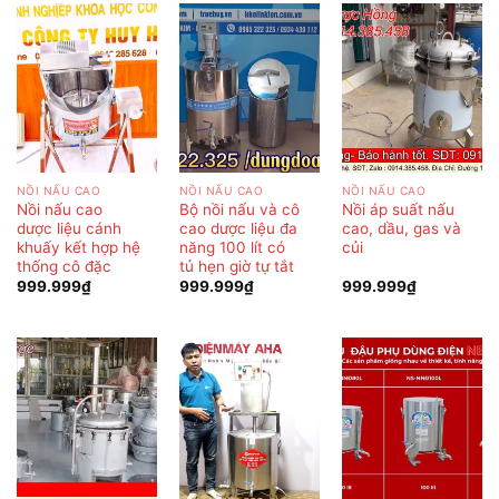
NỒI NẤU CAO
NỒI NẤU CAO
NỒI NẤU CAO
Nồi nấu cao
Bộ nồi nấu và cô
Nồi áp suất nấu
dược liệu cánh
cao dược liệu đa
cao, dầu, gas và
khuấy kết hợp hệ
năng 100 lít có
củi
thống cô đặc
tủ hẹn giờ tự tắt
999.999
₫
999.999
₫
999.999
₫