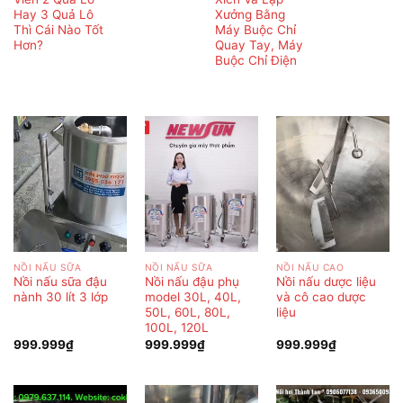
Hay 3 Quả Lô
Xưởng Bằng
Thì Cái Nào Tốt
Máy Buộc Chỉ
Hơn?
Quay Tay, Máy
Buộc Chỉ Điện
NỒI NẤU SỮA
NỒI NẤU SỮA
NỒI NẤU CAO
Nồi nấu sữa đậu
Nồi nấu đậu phụ
Nồi nấu dược liệu
nành 30 lít 3 lớp
model 30L, 40L,
và cô cao dược
50L, 60L, 80L,
liệu
100L, 120L
999.999
₫
999.999
₫
999.999
₫