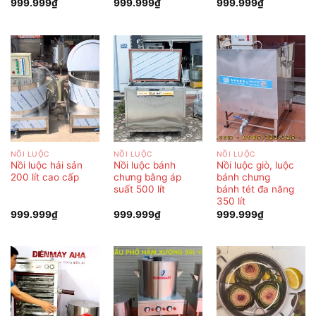
999.999
₫
999.999
₫
999.999
₫
NỒI LUỘC
NỒI LUỘC
NỒI LUỘC
Nồi luộc hải sản
Nồi luộc bánh
Nồi luộc giò, luộc
200 lít cao cấp
chưng bằng áp
bánh chưng
suất 500 lít
bánh tét đa năng
350 lít
999.999
₫
999.999
₫
999.999
₫