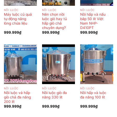
NỒI LUỘC
NỒI LUỘC
NỒI LUỘC
Máy luộc củ quả
Nên chọn nồi
Nồi hấp và nấu
tự động nâng
luộc giò hay tủ
bắp 50 lít Việt
lòng chứa liệu
hấp giò chả
Nam NHP-
chuyên dụng?
D410PT
999.999
₫
999.999
₫
999.999
₫
NỒI LUỘC
NỒI LUỘC
NỒI LUỘC
Nồi luộc và hấp
Nồi luộc giò đa
Nồi hấp và luộc
giò chả đa năng
năng 330 lít
đa năng 100 lít
200 lít
999.999
₫
999.999
₫
999.999
₫