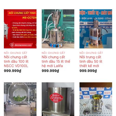
NỒI CHƯNG CẤT
NỒI CHƯNG CẤT
NỒI CHƯNG CẤT
Nồi chưng cất
Nồi chưng cất
Nồi trưng cất
tinh dầu 100 lít
tinh dầu 15 lít thế
tinh dầu 50 lít
NSCC VD100L
hệ mới Lalifa
thiết kế mới
999.999
₫
999.999
₫
999.999
₫