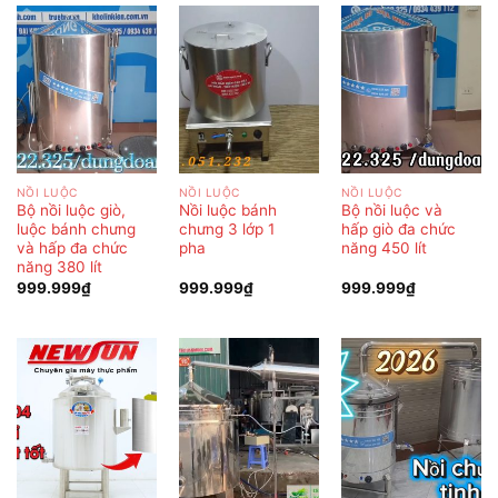
NỒI LUỘC
NỒI LUỘC
NỒI LUỘC
Bộ nồi luộc giò,
Nồi luộc bánh
Bộ nồi luộc và
luộc bánh chưng
chưng 3 lớp 1
hấp giò đa chức
và hấp đa chức
pha
năng 450 lít
năng 380 lít
999.999
₫
999.999
₫
999.999
₫