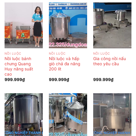
NỒI LUỘC
NỒI LUỘC
NỒI LUỘC
Nồi luộc bánh
Nồi luộc và hấp
Gia công nồi nấu
chưng Quang
giò chả đa năng
theo yêu cầu
Huy năng suất
200 lít
cao
999.999
₫
999.999
₫
999.999
₫