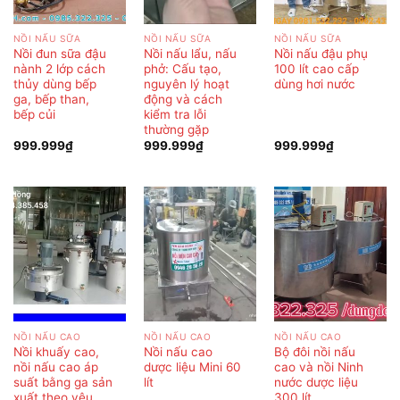
NỒI NẤU SỮA
NỒI NẤU SỮA
NỒI NẤU SỮA
Nồi đun sữa đậu
Nồi nấu lẩu, nấu
Nồi nấu đậu phụ
nành 2 lớp cách
phở: Cấu tạo,
100 lít cao cấp
thủy dùng bếp
nguyên lý hoạt
dùng hơi nước
ga, bếp than,
động và cách
bếp củi
kiểm tra lỗi
thường gặp
999.999
₫
999.999
₫
999.999
₫
NỒI NẤU CAO
NỒI NẤU CAO
NỒI NẤU CAO
Nồi khuấy cao,
Nồi nấu cao
Bộ đôi nồi nấu
nồi nấu cao áp
dược liệu Mini 60
cao và nồi Ninh
suất bằng ga sản
lít
nước dược liệu
xuất theo yêu
300 lít