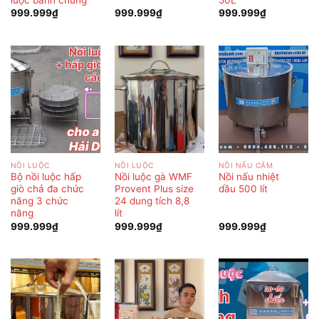
999.999
₫
999.999
₫
999.999
₫
NỒI LUỘC
NỒI LUỘC
NỒI NẤU CÁM
Bộ nồi luộc hấp
Nồi luộc gà WMF
Nồi nấu nhiệt
giò chả đa chức
Provent Plus size
dầu 500 lít
năng 3 chức
24 dung tích 8,8
năng
lít
999.999
₫
999.999
₫
999.999
₫