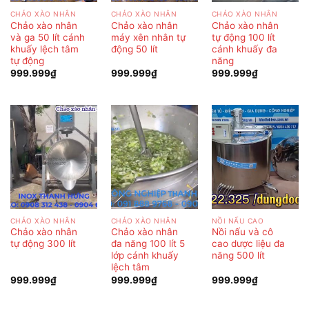
CHẢO XÀO NHÂN
CHẢO XÀO NHÂN
CHẢO XÀO NHÂN
Chảo xào nhân
Chảo xào nhân
Chảo xào nhân
và ga 50 lít cánh
máy xên nhân tự
tự động 100 lít
khuấy lệch tâm
động 50 lít
cánh khuấy đa
tự động
năng
999.999
₫
999.999
₫
999.999
₫
CHẢO XÀO NHÂN
CHẢO XÀO NHÂN
NỒI NẤU CAO
Chảo xào nhân
Chảo xào nhân
Nồi nấu và cô
tự động 300 lít
đa năng 100 lít 5
cao dược liệu đa
lớp cánh khuấy
năng 500 lít
lệch tâm
999.999
₫
999.999
₫
999.999
₫