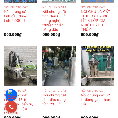
NỒI CHƯNG CẤT
NỒI CHƯNG CẤT
NỒI CHƯNG CẤT
Nồi chưng cất
Nồi chưng cất
NỒI CHƯNG CẤT
tinh dầu dung
tinh dầu 60 lít
TINH DẦU 2000
tích 2.000 lít
công nghệ
LÍT 3 LỚP GIA
truyền nhiệt
NHIỆT CÁCH
bằng dầu
THỦY
999.999
₫
999.999
₫
999.999
₫
NỒI CHƯNG CẤT
NỒI CHƯNG CẤT
NỒI CHƯNG CẤT
Nồi chưng cất
Nồi chưng cất
Nồi chưng cất 52
tinh dầu 15 lít
tinh dầu dung
lít dùng gas, than
mini dùng bếp từ,
tích 200 lít
củi
bếp gas hoặc
than củi
999.999
₫
999.999
₫
999.999
₫