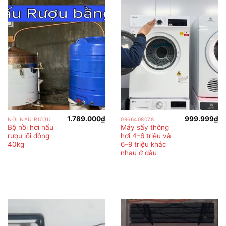
1.789.000
₫
999.999
₫
NỒI NẤU RƯỢU
0966408078
Bộ nồi hơi nấu
Máy sấy thông
rượu lõi đồng
hơi 4–6 triệu và
40kg
6–9 triệu khác
nhau ở đâu