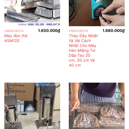
1.650.000
₫
1.680.000
₫
0966408078
0966408078
Máy đùn thịt
Thay Dây Nhiệt
ASM12S
Và Vải Cách
Nhiệt Cho Máy
Hàn Miệng Túi
Dập Tay 20
cm, 30 cm Và
40 cm