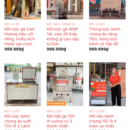
NỒI LUỘC
NỒI NẤU CÔNG NGHIỆP
NỒI LUỘC
Nồi luộc gà Swit
Nồi luộc gà WMF
Thùng luộc bánh
thương hiệu nổi
14L size 28 thép
chưng đa năng
tiếng, nhiều kích
không gỉ cao cấp
150L dùng luộc
thước lựa chọn
từ Đức
bánh và hấp đồ
999.999
₫
999.999
₫
999.999
₫
NỒI LUỘC
NỒI LUỘC
NỒI LUỘC
Nồi luộc bánh
Nồi hấp gà 100
Nồi nấu bánh
chưng áp suất
lít vuông có 3
chưng 150 lít 4
700 lít 2 cánh
thanh nhiệt
mâm so nhiệt