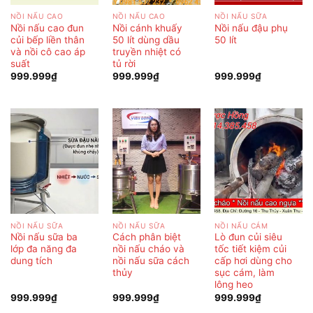
NỒI NẤU CAO
NỒI NẤU CAO
NỒI NẤU SỮA
Nồi nấu cao đun
Nồi cánh khuấy
Nồi nấu đậu phụ
củi bếp liền thân
50 lít dùng dầu
50 lít
và nồi cô cao áp
truyền nhiệt có
suất
tủ rời
999.999
₫
999.999
₫
999.999
₫
NỒI NẤU SỮA
NỒI NẤU SỮA
NỒI NẤU CÁM
Nồi nấu sữa ba
Cách phân biệt
Lò đun củi siêu
lớp đa năng đa
nồi nấu cháo và
tốc tiết kiệm củi
dung tích
nồi nấu sữa cách
cấp hơi dùng cho
thủy
sục cám, làm
lông heo
999.999
₫
999.999
₫
999.999
₫