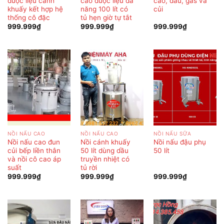
dược liệu cánh
cao dược liệu đa
cao, dầu, gas và
khuấy kết hợp hệ
năng 100 lít có
củi
thống cô đặc
tủ hẹn giờ tự tắt
999.999
₫
999.999
₫
999.999
₫
NỒI NẤU CAO
NỒI NẤU CAO
NỒI NẤU SỮA
Nồi nấu cao đun
Nồi cánh khuấy
Nồi nấu đậu phụ
củi bếp liền thân
50 lít dùng dầu
50 lít
và nồi cô cao áp
truyền nhiệt có
suất
tủ rời
999.999
₫
999.999
₫
999.999
₫