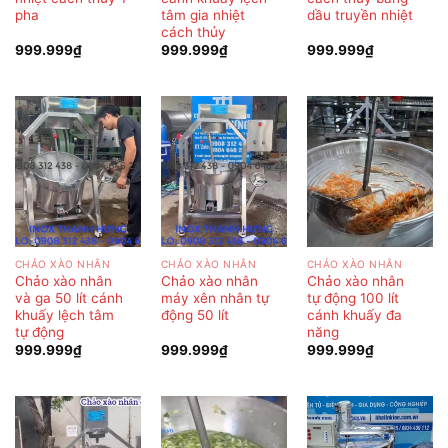
pha
tâm gia nhiệt
dầu truyền nhiệt
cách thủy
999.999
₫
999.999
₫
999.999
₫
CHẢO XÀO NHÂN
CHẢO XÀO NHÂN
CHẢO XÀO NHÂN
Chảo xào nhân
Chảo xào nhân
Chảo xào nhân
và ga 50 lít cánh
máy xên nhân tự
tự động 100 lít
khuấy lệch tâm
động 50 lít
cánh khuấy đa
tự động
năng
999.999
₫
999.999
₫
999.999
₫