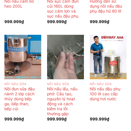
Nồi nấu cám bò
Nồi sục cám đun
Hướng dẫn sử
heo 200L
củi 160L dùng
dụng nồi nấu đậu
sục cám lợn và
phụ đậu hũ 60 lít
sục nấu đậu phụ
999.999
₫
999.999
₫
999.999
₫
NỒI NẤU SỮA
NỒI NẤU SỮA
NỒI NẤU SỮA
Nồi đun sữa đậu
Nồi nấu lẩu, nấu
Nồi nấu đậu phụ
nành 2 lớp cách
phở: Cấu tạo,
100 lít cao cấp
thủy dùng bếp
nguyên lý hoạt
dùng hơi nước
ga, bếp than,
động và cách
bếp củi
kiểm tra lỗi
thường gặp
999.999
₫
999.999
₫
999.999
₫