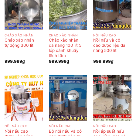
CHẢO XÀO NHÂN
CHẢO XÀO NHÂN
NỒI NẤU CAO
Chảo xào nhân
Chảo xào nhân
Nồi nấu và cô
tự động 300 lít
đa năng 100 lít 5
cao dược liệu đa
lớp cánh khuấy
năng 500 lít
lệch tâm
999.999
₫
999.999
₫
999.999
₫
NỒI NẤU CAO
NỒI NẤU CAO
NỒI NẤU CAO
Nồi nấu cao
Bộ nồi nấu và cô
Nồi áp suất nấu