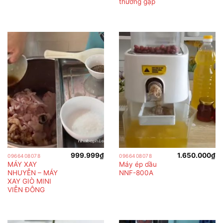
thường gặp
999.999
₫
1.650.000
₫
0966408078
0966408078
MÁY XAY
Máy ép dầu
NHUYỄN – MÁY
NNF-800A
XAY GIÒ MINI
VIỄN ĐÔNG