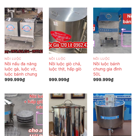
NỒI LUỘC
NỒI LUỘC
NỒI LUỘC
Nồi nấu đa năng
Nồi luộc giò chả,
Nồi luộc bánh
luộc gà, luộc vịt,
luộc thịt, hấp giò
chưng gia đình
luộc bánh chưng
50L
999.999
₫
999.999
₫
999.999
₫