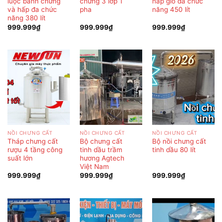
luộc bánh chưng
chưng 3 lớp 1
hấp giò đa chức
và hấp đa chức
pha
năng 450 lít
năng 380 lít
999.999
₫
999.999
₫
999.999
₫
NỒI CHƯNG CẤT
NỒI CHƯNG CẤT
NỒI CHƯNG CẤT
Tháp chưng cất
Bộ chưng cất
Bộ nồi chưng cất
rượu 4 tầng công
tinh dầu trầm
tinh dầu 80 lít
suất lớn
hương Agtech
Việt Nam
999.999
₫
999.999
₫
999.999
₫