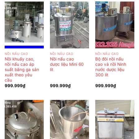
NỒI NẤU CAO
NỒI NẤU CAO
NỒI NẤU CAO
Nồi khuấy cao,
Nồi nấu cao
Bộ đôi nồi nấu
nồi nấu cao áp
dược liệu Mini 60
cao và nồi Ninh
suất bằng ga sản
lít
nước dược liệu
xuất theo yêu
300 lít
cầu
999.999
₫
999.999
₫
999.999
₫