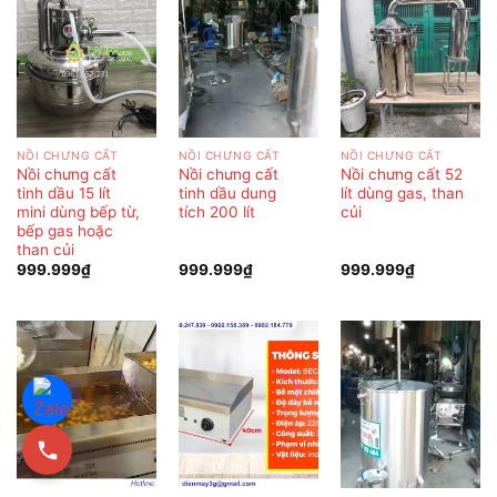
NỒI CHƯNG CẤT
NỒI CHƯNG CẤT
NỒI CHƯNG CẤT
Nồi chưng cất
Nồi chưng cất
Nồi chưng cất 52
tinh dầu 15 lít
tinh dầu dung
lít dùng gas, than
mini dùng bếp từ,
tích 200 lít
củi
bếp gas hoặc
than củi
999.999
₫
999.999
₫
999.999
₫