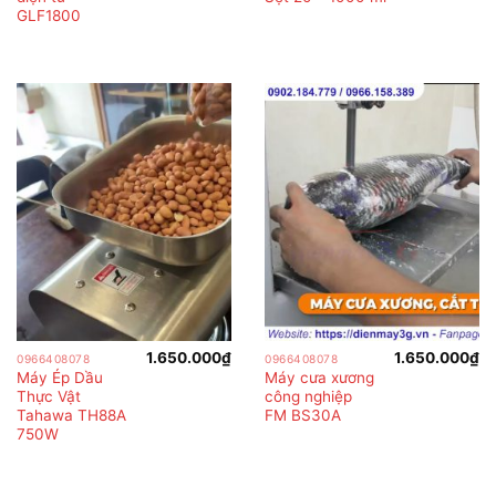
GLF1800
1.650.000
₫
1.650.000
₫
0966408078
0966408078
Máy Ép Dầu
Máy cưa xương
Thực Vật
công nghiệp
Tahawa TH88A
FM BS30A
750W