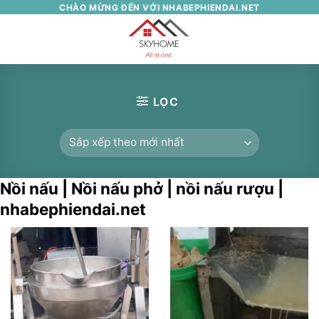
Skip
CHÀO MỪNG ĐẾN VỚI NHABEPHIENDAI.NET
to
0
content
LỌC
Nồi nấu | Nồi nấu phở | nồi nấu rượu |
nhabephiendai.net