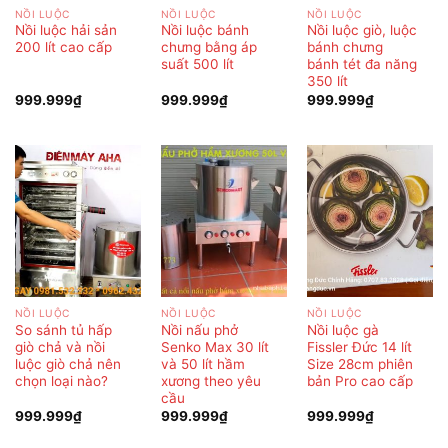
NỒI LUỘC
NỒI LUỘC
NỒI LUỘC
Nồi luộc hải sản
Nồi luộc bánh
Nồi luộc giò, luộc
200 lít cao cấp
chưng bằng áp
bánh chưng
suất 500 lít
bánh tét đa năng
350 lít
999.999
₫
999.999
₫
999.999
₫
NỒI LUỘC
NỒI LUỘC
NỒI LUỘC
So sánh tủ hấp
Nồi nấu phở
Nồi luộc gà
giò chả và nồi
Senko Max 30 lít
Fissler Đức 14 lít
luộc giò chả nên
và 50 lít hầm
Size 28cm phiên
chọn loại nào?
xương theo yêu
bản Pro cao cấp
cầu
999.999
₫
999.999
₫
999.999
₫