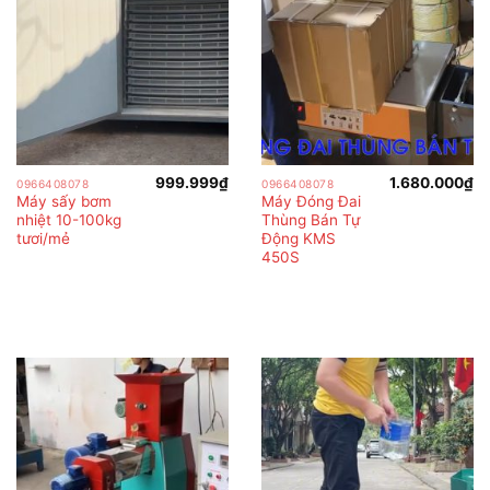
999.999
₫
1.680.000
₫
0966408078
0966408078
Máy sấy bơm
Máy Đóng Đai
nhiệt 10-100kg
Thùng Bán Tự
tươi/mẻ
Động KMS
450S