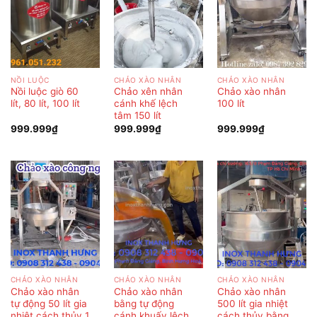
NỒI LUỘC
CHẢO XÀO NHÂN
CHẢO XÀO NHÂN
Nồi luộc giò 60
Chảo xên nhân
Chảo xào nhân
lít, 80 lít, 100 lít
cánh khế lệch
100 lít
tâm 150 lít
999.999
₫
999.999
₫
999.999
₫
CHẢO XÀO NHÂN
CHẢO XÀO NHÂN
CHẢO XÀO NHÂN
Chảo xào nhân
Chảo xào nhân
Chảo xào nhân
tự động 50 lít gia
bằng tự động
500 lít gia nhiệt
nhiệt cách thủy 1
cánh khuấy lệch
cách thủy bằng