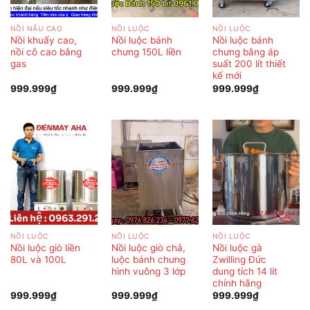
NỒI NẤU CAO
NỒI LUỘC
NỒI LUỘC
Nồi khuấy cao,
Nồi luộc bánh
Nồi luộc bánh
nồi cô cao bằng
chưng 150L liền
chưng bằng áp
gas
suất 200 lít thiết
kế mới
999.999
₫
999.999
₫
999.999
₫
NỒI LUỘC
NỒI LUỘC
NỒI LUỘC
Nồi luộc giò liền
Nồi luộc giò chả,
Nồi luộc gà
80L và 100L
luộc bánh chưng
Zwilling Đức
hình vuông 3 lớp
dung tích 14 lít
chính hãng
999.999
₫
999.999
₫
999.999
₫