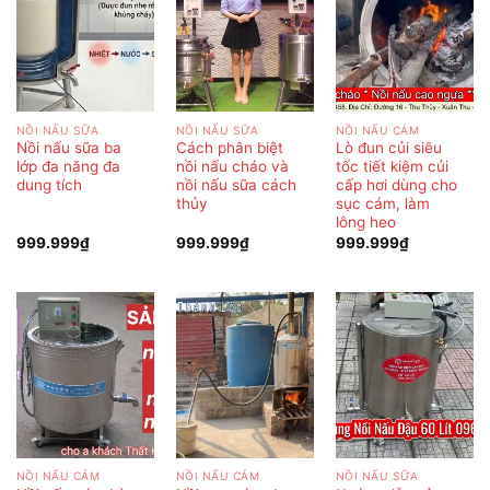
NỒI NẤU SỮA
NỒI NẤU SỮA
NỒI NẤU CÁM
Nồi nấu sữa ba
Cách phân biệt
Lò đun củi siêu
lớp đa năng đa
nồi nấu cháo và
tốc tiết kiệm củi
dung tích
nồi nấu sữa cách
cấp hơi dùng cho
thủy
sục cám, làm
lông heo
999.999
₫
999.999
₫
999.999
₫
NỒI NẤU CÁM
NỒI NẤU CÁM
NỒI NẤU SỮA