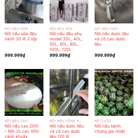
NỒI NẤU SỮA
NỒI NẤU SỮA
NỒI NẤU CAO
Nồi nấu sữa đậu
Nồi nấu đậu phụ
Nồi nấu dược liệu
nành 30 lít 3 lớp
model 30L, 40L,
và cô cao dược
50L, 60L, 80L,
liệu
100L, 120L
999.999
₫
999.999
₫
999.999
₫
NỒI NẤU CAO
NỒI NẤU CÔNG NGHIỆP
NỒI LUỘC
Nồi nấu cao 200l
Nồi nấu dược liệu
Nồi nấu bánh
– Nồi cô cao 100l
và cô cao dược
chưng gia nhiệt
cánh khuấy
liệu 120 lít