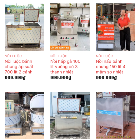
NỒI LUỘC
NỒI LUỘC
NỒI LUỘC
Nồi luộc bánh
Nồi hấp gà 100
Nồi nấu bánh
chưng áp suất
lít vuông có 3
chưng 150 lít 4
700 lít 2 cánh
thanh nhiệt
mâm so nhiệt
999.999
₫
999.999
₫
999.999
₫