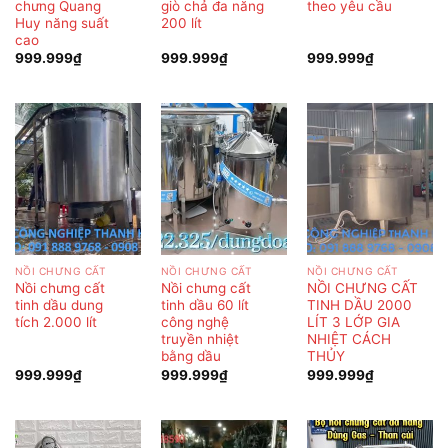
chưng Quang
giò chả đa năng
theo yêu cầu
Huy năng suất
200 lít
cao
999.999
₫
999.999
₫
999.999
₫
NỒI CHƯNG CẤT
NỒI CHƯNG CẤT
NỒI CHƯNG CẤT
Nồi chưng cất
Nồi chưng cất
NỒI CHƯNG CẤT
tinh dầu dung
tinh dầu 60 lít
TINH DẦU 2000
tích 2.000 lít
công nghệ
LÍT 3 LỚP GIA
truyền nhiệt
NHIỆT CÁCH
bằng dầu
THỦY
999.999
₫
999.999
₫
999.999
₫