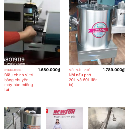
1.680.000
₫
1.789.000
₫
0966408078
NỒI NẤU PHỞ
Điều chỉnh vị trí
Nồi nấu phở
băng chuyền
20L và 60L liền
máy hàn miệng
bệ
túi