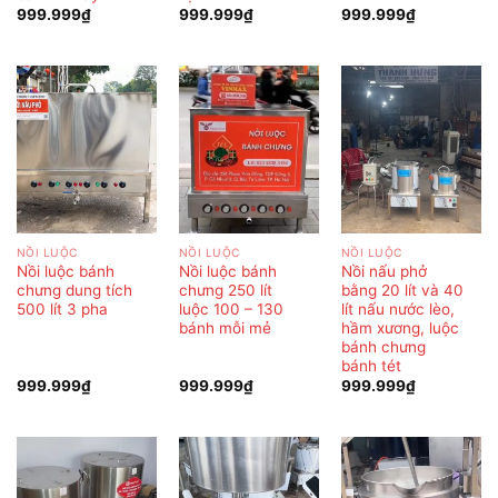
999.999
₫
999.999
₫
999.999
₫
NỒI LUỘC
NỒI LUỘC
NỒI LUỘC
Nồi luộc bánh
Nồi luộc bánh
Nồi nấu phở
chưng dung tích
chưng 250 lít
bằng 20 lít và 40
500 lít 3 pha
luộc 100 – 130
lít nấu nước lèo,
bánh mỗi mẻ
hầm xương, luộc
bánh chưng
bánh tét
999.999
₫
999.999
₫
999.999
₫