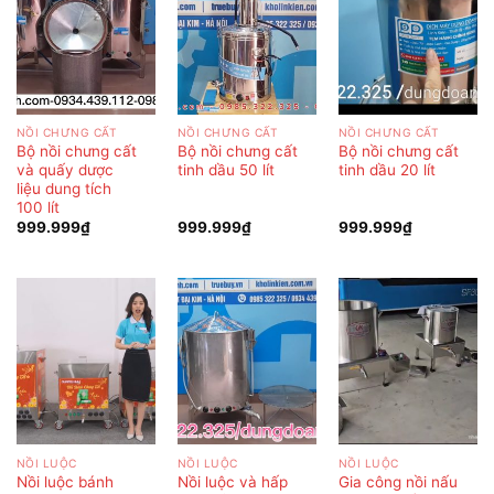
NỒI CHƯNG CẤT
NỒI CHƯNG CẤT
NỒI CHƯNG CẤT
Bộ nồi chưng cất
Bộ nồi chưng cất
Bộ nồi chưng cất
và quấy dược
tinh dầu 50 lít
tinh dầu 20 lít
liệu dung tích
100 lít
999.999
₫
999.999
₫
999.999
₫
NỒI LUỘC
NỒI LUỘC
NỒI LUỘC
Nồi luộc bánh
Nồi luộc và hấp
Gia công nồi nấu