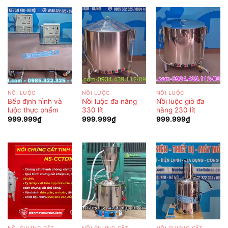
NỒI LUỘC
NỒI LUỘC
NỒI LUỘC
Bếp định hình và
Nồi luộc đa năng
Nồi luộc giò đa
luộc thực phẩm
330 lít
năng 230 lít
999.999
₫
999.999
₫
999.999
₫
NỒI CHƯNG CẤT
NỒI CHƯNG CẤT
NỒI CHƯNG CẤT