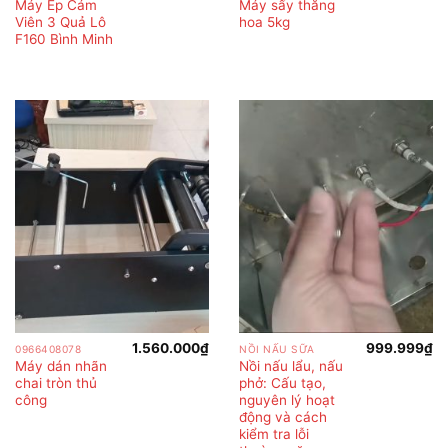
Máy Ép Cám
Máy sấy thăng
Viên 3 Quả Lô
hoa 5kg
F160 Bình Minh
1.560.000
₫
999.999
₫
0966408078
NỒI NẤU SỮA
Máy dán nhãn
Nồi nấu lẩu, nấu
chai tròn thủ
phở: Cấu tạo,
công
nguyên lý hoạt
động và cách
kiểm tra lỗi