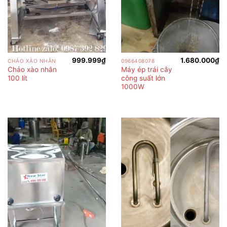
999.999
₫
1.680.000
₫
CHẢO XÀO NHÂN
0966408078
Chảo xào nhân
Máy ép trái cây
100 lít
công suất lớn
1000W