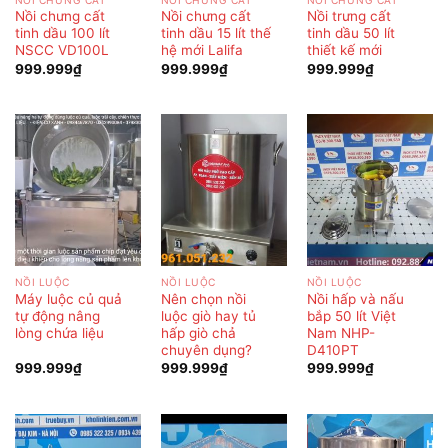
Nồi chưng cất
Nồi chưng cất
Nồi trưng cất
tinh dầu 100 lít
tinh dầu 15 lít thế
tinh dầu 50 lít
NSCC VD100L
hệ mới Lalifa
thiết kế mới
999.999
₫
999.999
₫
999.999
₫
NỒI LUỘC
NỒI LUỘC
NỒI LUỘC
Máy luộc củ quả
Nên chọn nồi
Nồi hấp và nấu
tự động nâng
luộc giò hay tủ
bắp 50 lít Việt
lòng chứa liệu
hấp giò chả
Nam NHP-
chuyên dụng?
D410PT
999.999
₫
999.999
₫
999.999
₫