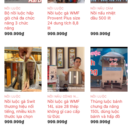
NỒI LUỘC
NỒI LUỘC
NỒI NẤU CÁM
Bộ nồi luộc hấp
Nồi luộc gà WMF
Nồi nấu nhiệt
giò chả đa chức
Provent Plus size
dầu 500 lít
năng 3 chức
24 dung tích 8,8
năng
lít
999.999
₫
999.999
₫
999.999
₫
NỒI LUỘC
NỒI NẤU CÔNG NGHIỆP
NỒI LUỘC
Nồi luộc gà Swit
Nồi luộc gà WMF
Thùng luộc bánh
thương hiệu nổi
14L size 28 thép
chưng đa năng
tiếng, nhiều kích
không gỉ cao cấp
150L dùng luộc
thước lựa chọn
từ Đức
bánh và hấp đồ
999.999
₫
999.999
₫
999.999
₫