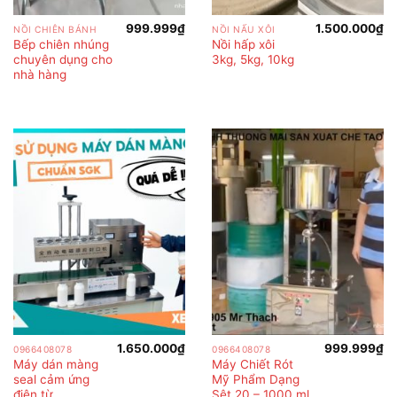
999.999
₫
1.500.000
₫
NỒI CHIÊN BÁNH
NỒI NẤU XÔI
Bếp chiên nhúng
Nồi hấp xôi
chuyên dụng cho
3kg, 5kg, 10kg
nhà hàng
1.650.000
₫
999.999
₫
0966408078
0966408078
Máy dán màng
Máy Chiết Rót
seal cảm ứng
Mỹ Phẩm Dạng
điện từ
Sệt 20 – 1000 ml