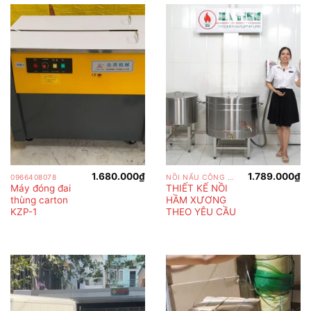
1.680.000
₫
1.789.000
₫
0966408078
NỒI NẤU CÔNG NGHIỆP
Máy đóng đai
THIẾT KẾ NỒI
thùng carton
HẦM XƯƠNG
KZP-1
THEO YÊU CẦU