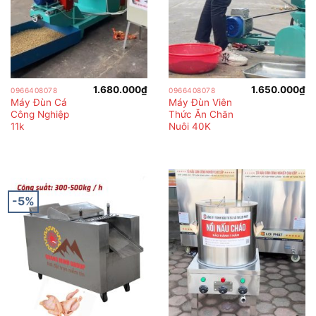
1.680.000
₫
1.650.000
₫
0966408078
0966408078
Máy Đùn Cá
Máy Đùn Viên
Công Nghiệp
Thức Ăn Chăn
11k
Nuôi 40K
-5%