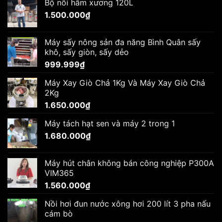
Bộ nồi hầm xương 120L
1.500.000
₫
Máy sấy nông sản đa năng Bình Quân sấy
khô, sấy giòn, sấy dẻo
999.999
₫
Máy Xay Giò Chả 1Kg Và Máy Xay Giò Chả
2Kg
1.650.000
₫
Máy tách hạt sen và máy 2 trong 1
1.680.000
₫
Máy hút chân không bán công nghiệp P300A
VIM365
1.560.000
₫
Nồi hơi đun nước xông hơi 200 lít 3 pha nấu
cám bò