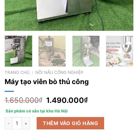
TRANG CHỦ
/
NỒI NẤU CÔNG NGHIỆP
Máy tạo viên bò thủ công
Giá
Giá
1.650.000
1.490.000
₫
₫
gốc
hiện
Sản phẩm có sẵn tại kho Hà Nội
là:
tại
Máy tạo viên bò thủ công số lượng
1.650.000₫.
là:
THÊM VÀO GIỎ HÀNG
1.490.000₫.