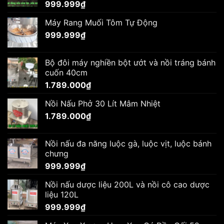
999.999
₫
Máy Rang Muối Tôm Tự Động
999.999
₫
Bộ đôi máy nghiền bột ướt và nồi tráng bánh
cuốn 40cm
1.789.000
₫
Nồi Nấu Phở 30 Lít Mâm Nhiệt
1.789.000
₫
Nồi nấu đa năng luộc gà, luộc vịt, luộc bánh
chưng
999.999
₫
Nồi nấu dược liệu 200L và nồi cô cao dược
liệu 120L
999.999
₫