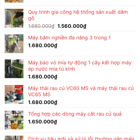
gốc
hiện
1.510.000₫.
là:
tại
Quy trình gia công hệ thống sản xuất dăm
1.680.000₫.
là:
gỗ
1.510.000₫.
Giá
Giá
1.680.000
₫
1.560.000
₫
gốc
hiện
Máy băm nghiền đa năng 3 trong 1
là:
tại
1.680.000
₫
1.680.000₫.
là:
1.560.000₫.
Máy bào vỏ mía tự động 1 cây kết hợp máy
ép nước mía tủ kính
1.680.000
₫
Máy thái rau củ VC60 MS và máy thái rau củ
VC65 MS
1.680.000
₫
Tổng hợp các dòng máy cắt rau củ quả
1.650.000
₫
Dịch vụ hậu mãi và xử lý lỗi thường gặp máy