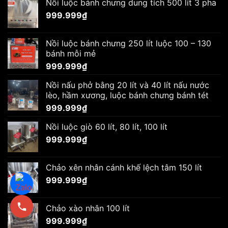
Nồi luộc bánh chưng dung tích 500 lít 3 pha
999.999
₫
Nồi luộc bánh chưng 250 lít luộc 100 – 130
bánh mỗi mẻ
999.999
₫
Nồi nấu phở bằng 20 lít và 40 lít nấu nước
lèo, hầm xương, luộc bánh chưng bánh tét
999.999
₫
Nồi luộc giò 60 lít, 80 lít, 100 lít
999.999
₫
Chảo xên nhân cánh khế lệch tâm 150 lít
999.999
₫
Chảo xào nhân 100 lít
999.999
₫