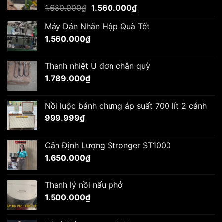
Giá
Giá
1.680.000
₫
1.560.000
₫
gốc
hiện
Máy Dán Nhãn Hộp Quà Tết
là:
tại
1.560.000
₫
1.680.000₫.
là:
1.560.000₫.
Thanh nhiệt U đơn chân quỳ
1.789.000
₫
Nồi luộc bánh chưng áp suất 700 lít 2 cánh
999.999
₫
Cân Định Lượng Stronger ST1000
1.650.000
₫
Thanh lý nồi nấu phở
1.500.000
₫