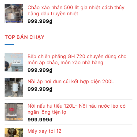
Chảo xào nhân 500 lít gia nhiệt cách thủy
bằng dầu truyền nhiệt
999.999
₫
TOP BÁN CHẠY
Bếp chiên phẳng GH 720 chuyên dùng cho
món áp chảo, món xào nhà hàng
999.999
₫
Nồi áp hơi đun củi kết hợp điện 200L
999.999
₫
Nồi nấu hủ tiếu 120L– Nồi nấu nước lèo có
ngăn lồng tiện lợi
999.999
₫
Máy xay tỏi 12