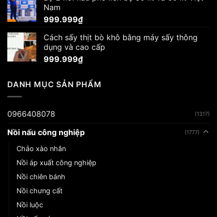
1.650.000₫.
là:
Nam
1.570.000₫.
999.999
₫
Cách sấy thịt bò khô bằng máy sấy thông
dụng và cao cấp
999.999
₫
DANH MỤC SẢN PHẨM
0966408078
(1317)
Nồi nấu công nghiệp
(1777)
Chảo xào nhân
Nồi áp xuất công nghiệp
Nồi chiên bánh
Nồi chưng cất
Nồi luộc