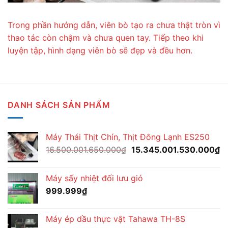
Trong phần hướng dẫn, viên bò tạo ra chưa thật tròn vì
thao tác còn chậm và chưa quen tay. Tiếp theo khi
luyện tập, hình dạng viên bò sẽ đẹp và đều hơn.
DANH SÁCH SẢN PHẨM
Máy Thái Thịt Chín, Thịt Đông Lạnh ES250
Giá
G
16.500.001.650.000
₫
15.345.001.530.000
₫
gốc
hi
là:
tạ
Máy sấy nhiệt đối lưu gió
16.500.001.650.000₫.
là:
999.999
₫
15
Máy ép dầu thực vật Tahawa TH-8S