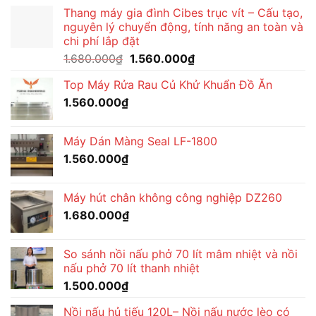
Thang máy gia đình Cibes trục vít – Cấu tạo,
nguyên lý chuyển động, tính năng an toàn và
chi phí lắp đặt
Giá
Giá
1.680.000
₫
1.560.000
₫
gốc
hiện
Top Máy Rửa Rau Củ Khử Khuẩn Đồ Ăn
là:
tại
1.560.000
₫
1.680.000₫.
là:
1.560.000₫.
Máy Dán Màng Seal LF-1800
1.560.000
₫
Máy hút chân không công nghiệp DZ260
1.680.000
₫
So sánh nồi nấu phở 70 lít mâm nhiệt và nồi
nấu phở 70 lít thanh nhiệt
1.500.000
₫
Nồi nấu hủ tiếu 120L– Nồi nấu nước lèo có