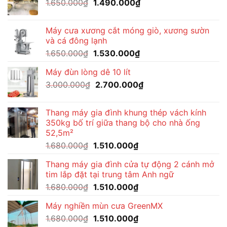
Giá
Giá
1.650.000
₫
1.490.000
₫
gốc
hiện
là:
tại
Máy cưa xương cắt móng giò, xương sườn
1.650.000₫.
là:
và cá đông lạnh
1.490.000₫.
Giá
Giá
1.650.000
₫
1.530.000
₫
gốc
hiện
Máy đùn lòng dê 10 lít
là:
tại
Giá
Giá
3.000.000
₫
1.650.000₫.
2.700.000
₫
là:
gốc
hiện
1.530.000₫.
là:
tại
Thang máy gia đình khung thép vách kính
3.000.000₫.
là:
350kg bố trí giữa thang bộ cho nhà ống
2.700.000₫.
52,5m²
Giá
Giá
1.680.000
₫
1.510.000
₫
gốc
hiện
Thang máy gia đình cửa tự động 2 cánh mở
là:
tại
tim lắp đặt tại trung tâm Anh ngữ
1.680.000₫.
là:
Giá
Giá
1.680.000
₫
1.510.000
₫
1.510.000₫.
gốc
hiện
Máy nghiền mùn cưa GreenMX
là:
tại
Giá
Giá
1.680.000
₫
1.680.000₫.
1.510.000
₫
là: