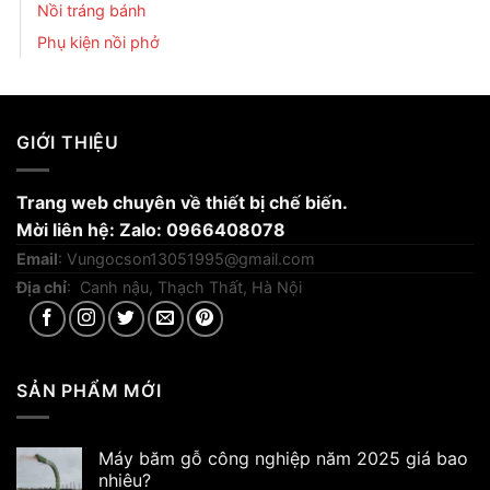
Nồi tráng bánh
Phụ kiện nồi phở
GIỚI THIỆU
Trang web chuyên về thiết bị chế biến.
Mời liên hệ: Zalo: 0966408078
Email
:
Vungocson13051995@gmail.com
Địa chỉ
: Canh nậu, Thạch Thất, Hà Nội
SẢN PHẨM MỚI
Máy băm gỗ công nghiệp năm 2025 giá bao
nhiêu?