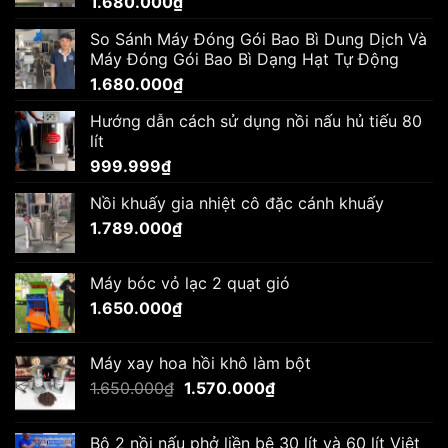
1.680.000
₫
So Sánh Máy Đóng Gói Bao Bì Dung Dịch Và
Máy Đóng Gói Bao Bì Dạng Hạt Tự Động
1.680.000
₫
Hướng dẫn cách sử dụng nồi nấu hủ tiếu 80
lít
999.999
₫
Nồi khuấy gia nhiệt cô đặc cánh khuấy
1.789.000
₫
Máy bóc vỏ lạc 2 quạt gió
1.650.000
₫
Máy xay hoa hồi khô làm bột
Giá
Giá
1.650.000
₫
1.570.000
₫
gốc
hiện
là:
tại
Bộ 2 nồi nấu phở liền bệ 30 lít và 60 lít Việt