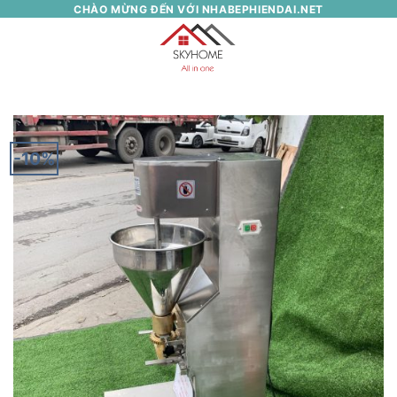
Skip
CHÀO MỪNG ĐẾN VỚI NHABEPHIENDAI.NET
to
0
content
-10%