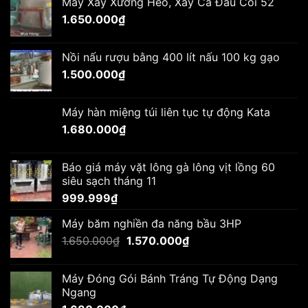
Máy Xay Xương Heo, Xay Cá Đầu Cối 52
1.650.000
₫
Nồi nấu rượu bằng 400 lít nấu 100 kg gạo
1.500.000
₫
Máy hàn miệng túi liên tục tự động Kata
1.680.000
₫
Báo giá máy vặt lông gà lông vịt lồng 60
siêu sạch tháng 11
999.999
₫
Máy băm nghiền đa năng bầu 3HP
Giá
Giá
1.650.000
₫
1.570.000
₫
gốc
hiện
là:
tại
Máy Đóng Gói Bánh Tráng Tự Động Dạng
1.650.000₫.
là:
Ngang
1.570.000₫.