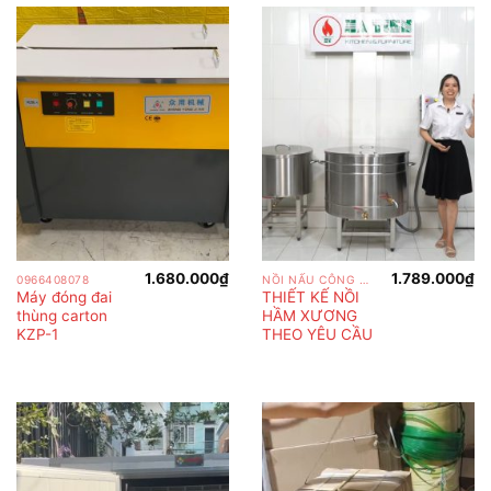
1.680.000
₫
1.789.000
₫
0966408078
NỒI NẤU CÔNG NGHIỆP
Máy đóng đai
THIẾT KẾ NỒI
thùng carton
HẦM XƯƠNG
KZP-1
THEO YÊU CẦU