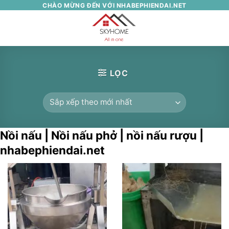
Skip
CHÀO MỪNG ĐẾN VỚI NHABEPHIENDAI.NET
to
0
content
LỌC
Nồi nấu | Nồi nấu phở | nồi nấu rượu |
nhabephiendai.net