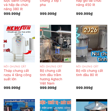
luộc bánh chưng
chưng 3 lớp 1
hấp giò đa chức
và hấp đa chức
pha
năng 450 lít
năng 380 lít
999.999
₫
999.999
₫
999.999
₫
NỒI CHƯNG CẤT
NỒI CHƯNG CẤT
NỒI CHƯNG CẤT
Tháp chưng cất
Bộ chưng cất
Bộ nồi chưng cất
rượu 4 tầng công
tinh dầu trầm
tinh dầu 80 lít
suất lớn
hương Agtech
Việt Nam
999.999
₫
999.999
₫
999.999
₫