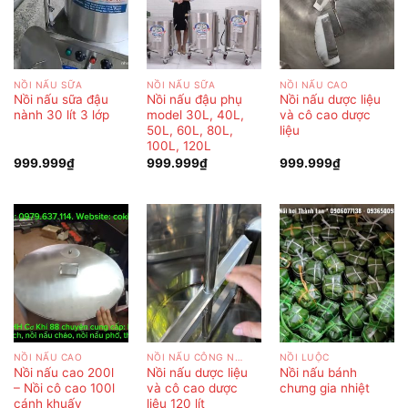
NỒI NẤU SỮA
NỒI NẤU SỮA
NỒI NẤU CAO
Nồi nấu sữa đậu
Nồi nấu đậu phụ
Nồi nấu dược liệu
nành 30 lít 3 lớp
model 30L, 40L,
và cô cao dược
50L, 60L, 80L,
liệu
100L, 120L
999.999
₫
999.999
₫
999.999
₫
NỒI NẤU CAO
NỒI NẤU CÔNG NGHIỆP
NỒI LUỘC
Nồi nấu cao 200l
Nồi nấu dược liệu
Nồi nấu bánh
– Nồi cô cao 100l
và cô cao dược
chưng gia nhiệt
cánh khuấy
liệu 120 lít