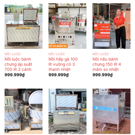
NỒI LUỘC
NỒI LUỘC
NỒI LUỘC
Nồi luộc bánh
Nồi hấp gà 100
Nồi nấu bánh
chưng áp suất
lít vuông có 3
chưng 150 lít 4
700 lít 2 cánh
thanh nhiệt
mâm so nhiệt
999.999
₫
999.999
₫
999.999
₫