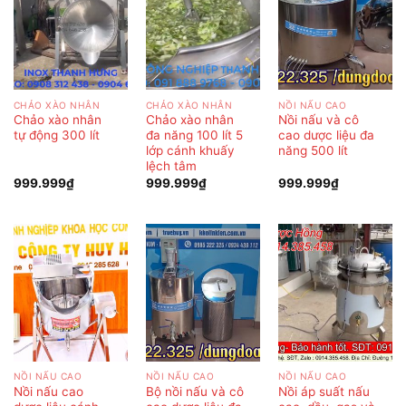
CHẢO XÀO NHÂN
CHẢO XÀO NHÂN
NỒI NẤU CAO
Chảo xào nhân
Chảo xào nhân
Nồi nấu và cô
tự động 300 lít
đa năng 100 lít 5
cao dược liệu đa
lớp cánh khuấy
năng 500 lít
lệch tâm
999.999
₫
999.999
₫
999.999
₫
NỒI NẤU CAO
NỒI NẤU CAO
NỒI NẤU CAO
Nồi nấu cao
Bộ nồi nấu và cô
Nồi áp suất nấu