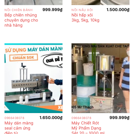
999.999
₫
1.500.000
₫
NỒI CHIÊN BÁNH
NỒI NẤU XÔI
Bếp chiên nhúng
Nồi hấp xôi
chuyên dụng cho
3kg, 5kg, 10kg
nhà hàng
1.650.000
₫
999.999
₫
0966408078
0966408078
Máy dán màng
Máy Chiết Rót
seal cảm ứng
Mỹ Phẩm Dạng
điện từ
Sệt 20 – 1000 ml