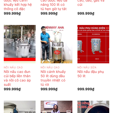
dược liệu cánh
cao dược liệu đa
cao, dầu, gas và
khuấy kết hợp hệ
năng 100 lít có
củi
thống cô đặc
tủ hẹn giờ tự tắt
999.999
₫
999.999
₫
999.999
₫
NỒI NẤU CAO
NỒI NẤU CAO
NỒI NẤU SỮA
Nồi nấu cao đun
Nồi cánh khuấy
Nồi nấu đậu phụ
củi bếp liền thân
50 lít dùng dầu
50 lít
và nồi cô cao áp
truyền nhiệt có
suất
tủ rời
999.999
₫
999.999
₫
999.999
₫