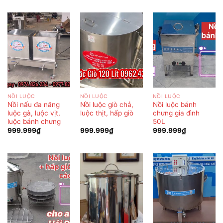
NỒI LUỘC
NỒI LUỘC
NỒI LUỘC
Nồi nấu đa năng
Nồi luộc giò chả,
Nồi luộc bánh
luộc gà, luộc vịt,
luộc thịt, hấp giò
chưng gia đình
luộc bánh chưng
50L
999.999
₫
999.999
₫
999.999
₫