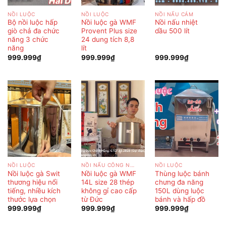
NỒI LUỘC
NỒI LUỘC
NỒI NẤU CÁM
Bộ nồi luộc hấp
Nồi luộc gà WMF
Nồi nấu nhiệt
giò chả đa chức
Provent Plus size
dầu 500 lít
năng 3 chức
24 dung tích 8,8
năng
lít
999.999
₫
999.999
₫
999.999
₫
NỒI LUỘC
NỒI NẤU CÔNG NGHIỆP
NỒI LUỘC
Nồi luộc gà Swit
Nồi luộc gà WMF
Thùng luộc bánh
thương hiệu nổi
14L size 28 thép
chưng đa năng
tiếng, nhiều kích
không gỉ cao cấp
150L dùng luộc
thước lựa chọn
từ Đức
bánh và hấp đồ
999.999
₫
999.999
₫
999.999
₫