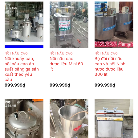
NỒI NẤU CAO
NỒI NẤU CAO
NỒI NẤU CAO
Nồi khuấy cao,
Nồi nấu cao
Bộ đôi nồi nấu
nồi nấu cao áp
dược liệu Mini 60
cao và nồi Ninh
suất bằng ga sản
lít
nước dược liệu
xuất theo yêu
300 lít
cầu
999.999
₫
999.999
₫
999.999
₫