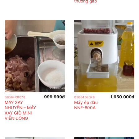
thường gặp
999.999
₫
1.650.000
₫
0966408078
0966408078
MÁY XAY
Máy ép dầu
NHUYỄN – MÁY
NNF-800A
XAY GIÒ MINI
VIỄN ĐÔNG