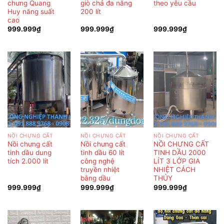
chưng Quang
giò chả đa năng
theo yêu cầu
Huy năng suất
200 lít
cao
999.999
₫
999.999
₫
999.999
₫
NỒI CHƯNG CẤT
NỒI CHƯNG CẤT
NỒI CHƯNG CẤT
Nồi chưng cất
Nồi chưng cất
NỒI CHƯNG CẤT
tinh dầu dung
tinh dầu 60 lít
TINH DẦU 2000
tích 2.000 lít
công nghệ
LÍT 3 LỚP GIA
truyền nhiệt
NHIỆT CÁCH
bằng dầu
THỦY
999.999
₫
999.999
₫
999.999
₫