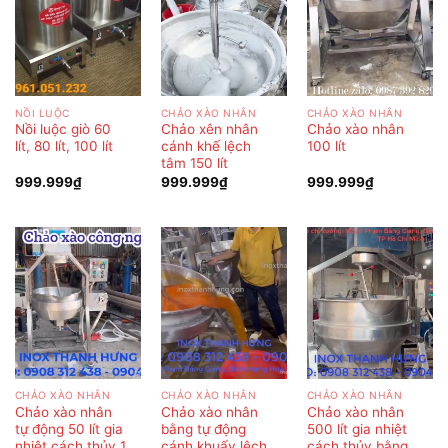
NỒI LUỘC
CHẢO XÀO NHÂN
CHẢO XÀO NHÂN
Nồi luộc giò 60
Chảo xên nhân
Chảo xào nhân
lít, 80 lít, 100 lít
cánh khế lệch
100 lít
tâm 150 lít
999.999
₫
999.999
₫
999.999
₫
CHẢO XÀO NHÂN
CHẢO XÀO NHÂN
CHẢO XÀO NHÂN
Chảo xào nhân
Chảo xào nhân
Chảo xào nhân
tự động 50 lít gia
bằng tự động
500 lít gia nhiệt
nhiệt cách thủy 1
cánh khuấy lệch
cách thủy bằng