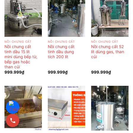
NỒI CHƯNG CẤT
NỒI CHƯNG CẤT
NỒI CHƯNG CẤT
Nồi chưng cất
Nồi chưng cất
Nồi chưng cất 52
tinh dầu 15 lít
tinh dầu dung
lít dùng gas, than
mini dùng bếp từ,
tích 200 lít
củi
bếp gas hoặc
than củi
999.999
₫
999.999
₫
999.999
₫