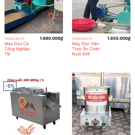
1.680.000
₫
1.650.000
₫
0966408078
0966408078
Máy Đùn Cá
Máy Đùn Viên
Công Nghiệp
Thức Ăn Chăn
11k
Nuôi 40K
-5%