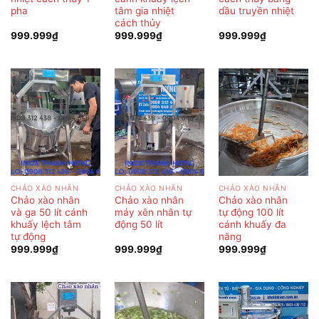
pha
tâm gia nhiệt
dầu truyền nhiệt
cách thủy
999.999
₫
999.999
₫
999.999
₫
CHẢO XÀO NHÂN
CHẢO XÀO NHÂN
CHẢO XÀO NHÂN
Chảo xào nhân
Chảo xào nhân
Chảo xào nhân
và ga 50 lít cánh
máy xên nhân tự
tự động 100 lít
khuấy lệch tâm
động 50 lít
cánh khuấy đa
tự động
năng
999.999
₫
999.999
₫
999.999
₫