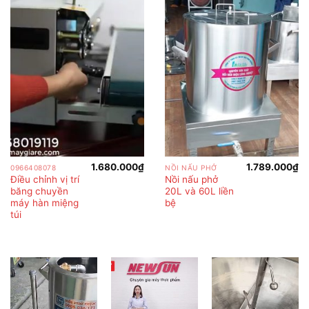
1.680.000
₫
1.789.000
₫
0966408078
NỒI NẤU PHỞ
Điều chỉnh vị trí
Nồi nấu phở
băng chuyền
20L và 60L liền
máy hàn miệng
bệ
túi