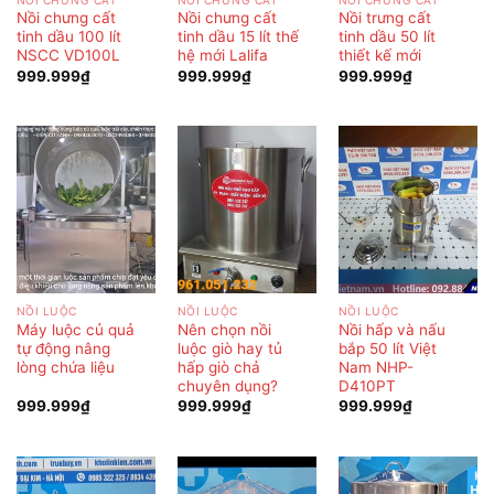
Nồi chưng cất
Nồi chưng cất
Nồi trưng cất
tinh dầu 100 lít
tinh dầu 15 lít thế
tinh dầu 50 lít
NSCC VD100L
hệ mới Lalifa
thiết kế mới
999.999
₫
999.999
₫
999.999
₫
NỒI LUỘC
NỒI LUỘC
NỒI LUỘC
Máy luộc củ quả
Nên chọn nồi
Nồi hấp và nấu
tự động nâng
luộc giò hay tủ
bắp 50 lít Việt
lòng chứa liệu
hấp giò chả
Nam NHP-
chuyên dụng?
D410PT
999.999
₫
999.999
₫
999.999
₫