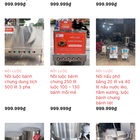
999.999
₫
999.999
₫
999.999
₫
NỒI LUỘC
NỒI LUỘC
NỒI LUỘC
Nồi luộc bánh
Nồi luộc bánh
Nồi nấu phở
chưng dung tích
chưng 250 lít
bằng 20 lít và 40
500 lít 3 pha
luộc 100 – 130
lít nấu nước lèo,
bánh mỗi mẻ
hầm xương, luộc
bánh chưng
bánh tét
999.999
₫
999.999
₫
999.999
₫