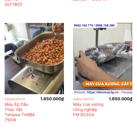
GLF1800
1.650.000
₫
1.650.000
₫
0966408078
0966408078
Máy Ép Dầu
Máy cưa xương
Thực Vật
công nghiệp
Tahawa TH88A
FM BS30A
750W