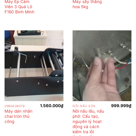
Máy Ép Cám
Máy sấy thăng
Viên 3 Quả Lô
hoa 5kg
F160 Bình Minh
1.560.000
₫
999.999
₫
0966408078
NỒI NẤU SỮA
Máy dán nhãn
Nồi nấu lẩu, nấu
chai tròn thủ
phở: Cấu tạo,
công
nguyên lý hoạt
động và cách
kiểm tra lỗi