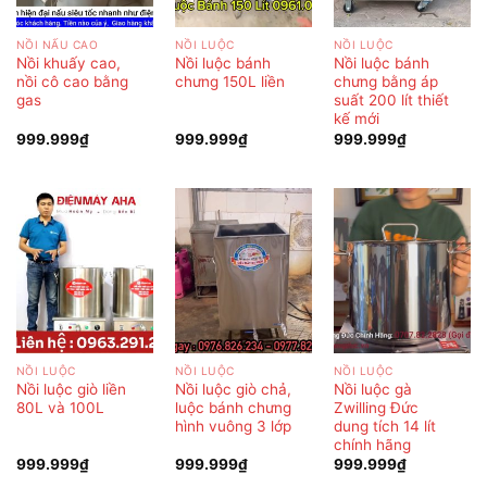
NỒI NẤU CAO
NỒI LUỘC
NỒI LUỘC
Nồi khuấy cao,
Nồi luộc bánh
Nồi luộc bánh
nồi cô cao bằng
chưng 150L liền
chưng bằng áp
gas
suất 200 lít thiết
kế mới
999.999
₫
999.999
₫
999.999
₫
NỒI LUỘC
NỒI LUỘC
NỒI LUỘC
Nồi luộc giò liền
Nồi luộc giò chả,
Nồi luộc gà
80L và 100L
luộc bánh chưng
Zwilling Đức
hình vuông 3 lớp
dung tích 14 lít
chính hãng
999.999
₫
999.999
₫
999.999
₫