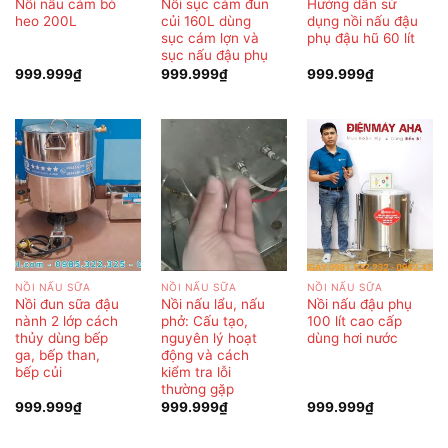
Nồi nấu cám bò
Nồi sục cám đun
Hướng dẫn sử
heo 200L
củi 160L dùng
dụng nồi nấu đậu
sục cám lợn và
phụ đậu hũ 60 lít
sục nấu đậu phụ
999.999
₫
999.999
₫
999.999
₫
NỒI NẤU SỮA
NỒI NẤU SỮA
NỒI NẤU SỮA
Nồi đun sữa đậu
Nồi nấu lẩu, nấu
Nồi nấu đậu phụ
nành 2 lớp cách
phở: Cấu tạo,
100 lít cao cấp
thủy dùng bếp
nguyên lý hoạt
dùng hơi nước
ga, bếp than,
động và cách
bếp củi
kiểm tra lỗi
thường gặp
999.999
₫
999.999
₫
999.999
₫