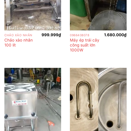
999.999
₫
1.680.000
₫
CHẢO XÀO NHÂN
0966408078
Chảo xào nhân
Máy ép trái cây
100 lít
công suất lớn
1000W