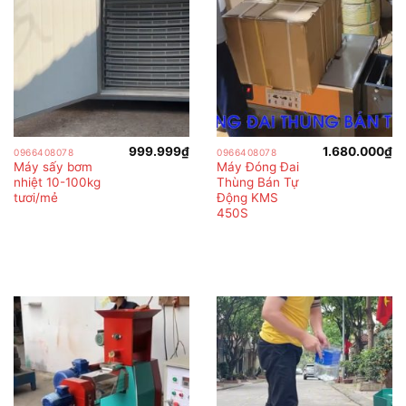
999.999
₫
1.680.000
₫
0966408078
0966408078
Máy sấy bơm
Máy Đóng Đai
nhiệt 10-100kg
Thùng Bán Tự
tươi/mẻ
Động KMS
450S