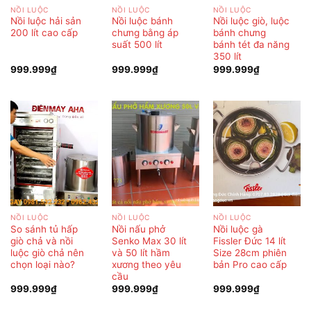
NỒI LUỘC
NỒI LUỘC
NỒI LUỘC
Nồi luộc hải sản
Nồi luộc bánh
Nồi luộc giò, luộc
200 lít cao cấp
chưng bằng áp
bánh chưng
suất 500 lít
bánh tét đa năng
350 lít
999.999
₫
999.999
₫
999.999
₫
NỒI LUỘC
NỒI LUỘC
NỒI LUỘC
So sánh tủ hấp
Nồi nấu phở
Nồi luộc gà
giò chả và nồi
Senko Max 30 lít
Fissler Đức 14 lít
luộc giò chả nên
và 50 lít hầm
Size 28cm phiên
chọn loại nào?
xương theo yêu
bản Pro cao cấp
cầu
999.999
₫
999.999
₫
999.999
₫