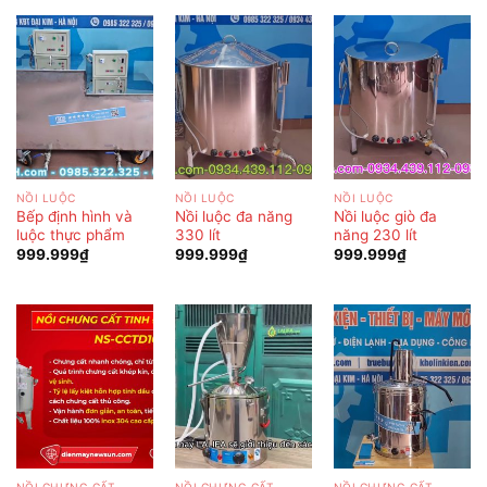
NỒI LUỘC
NỒI LUỘC
NỒI LUỘC
Bếp định hình và
Nồi luộc đa năng
Nồi luộc giò đa
luộc thực phẩm
330 lít
năng 230 lít
999.999
₫
999.999
₫
999.999
₫
NỒI CHƯNG CẤT
NỒI CHƯNG CẤT
NỒI CHƯNG CẤT