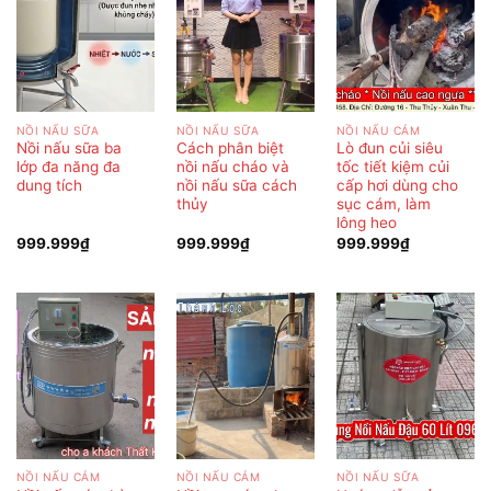
NỒI NẤU SỮA
NỒI NẤU SỮA
NỒI NẤU CÁM
Nồi nấu sữa ba
Cách phân biệt
Lò đun củi siêu
lớp đa năng đa
nồi nấu cháo và
tốc tiết kiệm củi
dung tích
nồi nấu sữa cách
cấp hơi dùng cho
thủy
sục cám, làm
lông heo
999.999
₫
999.999
₫
999.999
₫
NỒI NẤU CÁM
NỒI NẤU CÁM
NỒI NẤU SỮA