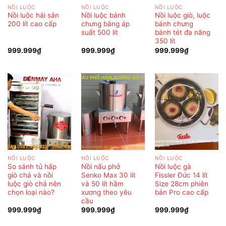
NỒI LUỘC
NỒI LUỘC
NỒI LUỘC
Nồi luộc hải sản
Nồi luộc bánh
Nồi luộc giò, luộc
200 lít cao cấp
chưng bằng áp
bánh chưng
suất 500 lít
bánh tét đa năng
350 lít
999.999
₫
999.999
₫
999.999
₫
NỒI LUỘC
NỒI LUỘC
NỒI LUỘC
So sánh tủ hấp
Nồi nấu phở
Nồi luộc gà
giò chả và nồi
Senko Max 30 lít
Fissler Đức 14 lít
luộc giò chả nên
và 50 lít hầm
Size 28cm phiên
chọn loại nào?
xương theo yêu
bản Pro cao cấp
cầu
999.999
₫
999.999
₫
999.999
₫