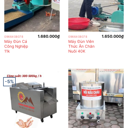
1.680.000
₫
1.650.000
₫
0966408078
0966408078
Máy Đùn Cá
Máy Đùn Viên
Công Nghiệp
Thức Ăn Chăn
11k
Nuôi 40K
-5%