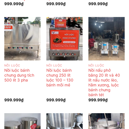
999.999
₫
999.999
₫
999.999
₫
NỒI LUỘC
NỒI LUỘC
NỒI LUỘC
Nồi luộc bánh
Nồi luộc bánh
Nồi nấu phở
chưng dung tích
chưng 250 lít
bằng 20 lít và 40
500 lít 3 pha
luộc 100 – 130
lít nấu nước lèo,
bánh mỗi mẻ
hầm xương, luộc
bánh chưng
bánh tét
999.999
₫
999.999
₫
999.999
₫