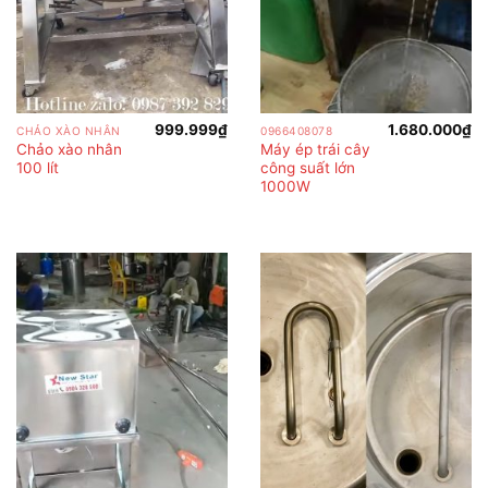
999.999
₫
1.680.000
₫
CHẢO XÀO NHÂN
0966408078
Chảo xào nhân
Máy ép trái cây
100 lít
công suất lớn
1000W