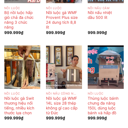
NỒI LUỘC
NỒI LUỘC
NỒI NẤU CÁM
Bộ nồi luộc hấp
Nồi luộc gà WMF
Nồi nấu nhiệt
giò chả đa chức
Provent Plus size
dầu 500 lít
năng 3 chức
24 dung tích 8,8
năng
lít
999.999
₫
999.999
₫
999.999
₫
NỒI LUỘC
NỒI NẤU CÔNG NGHIỆP
NỒI LUỘC
Nồi luộc gà Swit
Nồi luộc gà WMF
Thùng luộc bánh
thương hiệu nổi
14L size 28 thép
chưng đa năng
tiếng, nhiều kích
không gỉ cao cấp
150L dùng luộc
thước lựa chọn
từ Đức
bánh và hấp đồ
999.999
₫
999.999
₫
999.999
₫