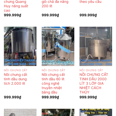
chưng Quang
giò chả đa năng
theo yêu cầu
Huy năng suất
200 lít
cao
999.999
₫
999.999
₫
999.999
₫
NỒI CHƯNG CẤT
NỒI CHƯNG CẤT
NỒI CHƯNG CẤT
Nồi chưng cất
Nồi chưng cất
NỒI CHƯNG CẤT
tinh dầu dung
tinh dầu 60 lít
TINH DẦU 2000
tích 2.000 lít
công nghệ
LÍT 3 LỚP GIA
truyền nhiệt
NHIỆT CÁCH
bằng dầu
THỦY
999.999
₫
999.999
₫
999.999
₫