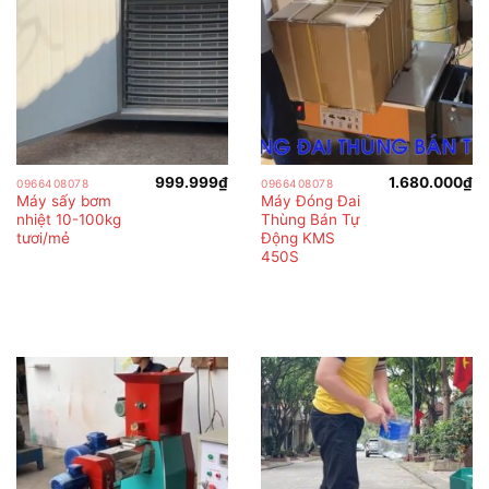
999.999
₫
1.680.000
₫
0966408078
0966408078
Máy sấy bơm
Máy Đóng Đai
nhiệt 10-100kg
Thùng Bán Tự
tươi/mẻ
Động KMS
450S