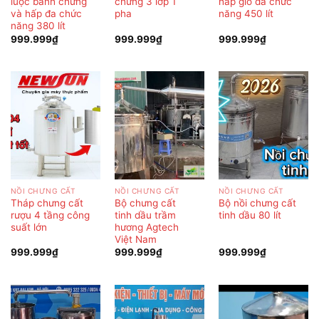
luộc bánh chưng
chưng 3 lớp 1
hấp giò đa chức
và hấp đa chức
pha
năng 450 lít
năng 380 lít
999.999
₫
999.999
₫
999.999
₫
NỒI CHƯNG CẤT
NỒI CHƯNG CẤT
NỒI CHƯNG CẤT
Tháp chưng cất
Bộ chưng cất
Bộ nồi chưng cất
rượu 4 tầng công
tinh dầu trầm
tinh dầu 80 lít
suất lớn
hương Agtech
Việt Nam
999.999
₫
999.999
₫
999.999
₫