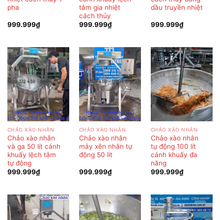
pha
tâm gia nhiệt
dầu truyền nhiệt
cách thủy
999.999
₫
999.999
₫
999.999
₫
CHẢO XÀO NHÂN
CHẢO XÀO NHÂN
CHẢO XÀO NHÂN
Chảo xào nhân
Chảo xào nhân
Chảo xào nhân
và ga 50 lít cánh
máy xên nhân tự
tự động 100 lít
khuấy lệch tâm
động 50 lít
cánh khuấy đa
tự động
năng
999.999
₫
999.999
₫
999.999
₫