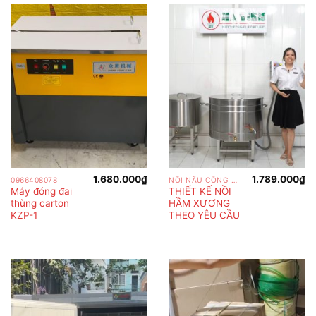
1.680.000
₫
1.789.000
₫
0966408078
NỒI NẤU CÔNG NGHIỆP
Máy đóng đai
THIẾT KẾ NỒI
thùng carton
HẦM XƯƠNG
KZP-1
THEO YÊU CẦU