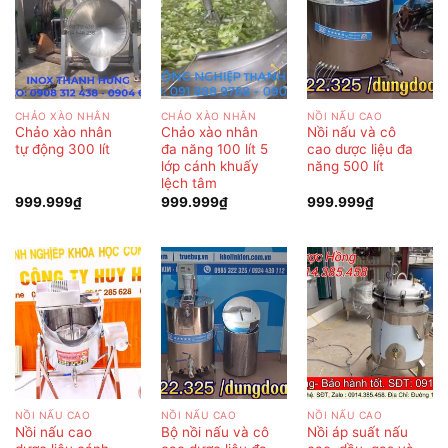
CHẢO XÀO NHÂN
CHẢO XÀO NHÂN
NỒI NẤU CAO
Chảo xào nhân
Chảo xào nhân
Nồi nấu và cô
tự động 300 lít
đa năng 100 lít 5
cao dược liệu đa
lớp cánh khuấy
năng 500 lít
lệch tâm
999.999
₫
999.999
₫
999.999
₫
NỒI NẤU CAO
NỒI NẤU CAO
NỒI NẤU CAO
Nồi nấu cao
Bộ nồi nấu và cô
Nồi áp suất nấu