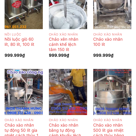
NỒI LUỘC
CHẢO XÀO NHÂN
CHẢO XÀO NHÂN
Nồi luộc giò 60
Chảo xên nhân
Chảo xào nhân
lít, 80 lít, 100 lít
cánh khế lệch
100 lít
tâm 150 lít
999.999
₫
999.999
₫
999.999
₫
CHẢO XÀO NHÂN
CHẢO XÀO NHÂN
CHẢO XÀO NHÂN
Chảo xào nhân
Chảo xào nhân
Chảo xào nhân
tự động 50 lít gia
bằng tự động
500 lít gia nhiệt
nhiệt cách thủy 1
cánh khuấy lệch
cách thủy bằng