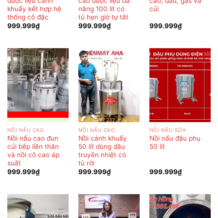
dược liệu cánh
cao dược liệu đa
cao, dầu, gas và
khuấy kết hợp hệ
năng 100 lít có
củi
thống cô đặc
tủ hẹn giờ tự tắt
999.999
₫
999.999
₫
999.999
₫
NỒI NẤU CAO
NỒI NẤU CAO
NỒI NẤU SỮA
Nồi nấu cao đun
Nồi cánh khuấy
Nồi nấu đậu phụ
củi bếp liền thân
50 lít dùng dầu
50 lít
và nồi cô cao áp
truyền nhiệt có
suất
tủ rời
999.999
₫
999.999
₫
999.999
₫