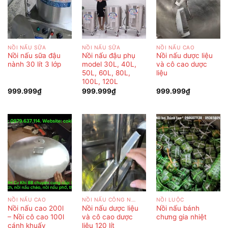
NỒI NẤU SỮA
NỒI NẤU SỮA
NỒI NẤU CAO
Nồi nấu sữa đậu
Nồi nấu đậu phụ
Nồi nấu dược liệu
nành 30 lít 3 lớp
model 30L, 40L,
và cô cao dược
50L, 60L, 80L,
liệu
100L, 120L
999.999
₫
999.999
₫
999.999
₫
NỒI NẤU CAO
NỒI NẤU CÔNG NGHIỆP
NỒI LUỘC
Nồi nấu cao 200l
Nồi nấu dược liệu
Nồi nấu bánh
– Nồi cô cao 100l
và cô cao dược
chưng gia nhiệt
cánh khuấy
liệu 120 lít