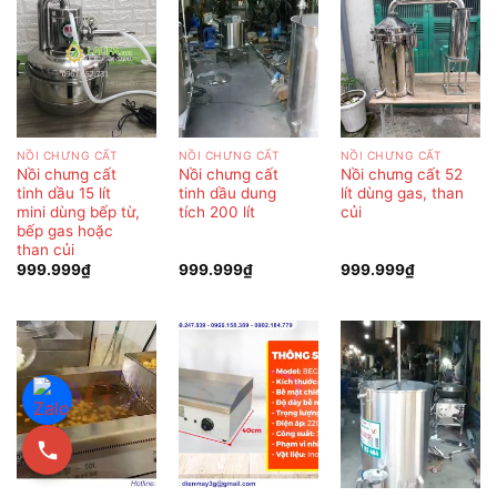
NỒI CHƯNG CẤT
NỒI CHƯNG CẤT
NỒI CHƯNG CẤT
Nồi chưng cất
Nồi chưng cất
Nồi chưng cất 52
tinh dầu 15 lít
tinh dầu dung
lít dùng gas, than
mini dùng bếp từ,
tích 200 lít
củi
bếp gas hoặc
than củi
999.999
₫
999.999
₫
999.999
₫