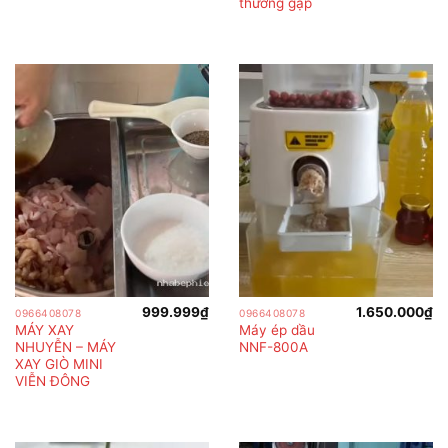
thường gặp
999.999
₫
1.650.000
₫
0966408078
0966408078
MÁY XAY
Máy ép dầu
NHUYỄN – MÁY
NNF-800A
XAY GIÒ MINI
VIỄN ĐÔNG