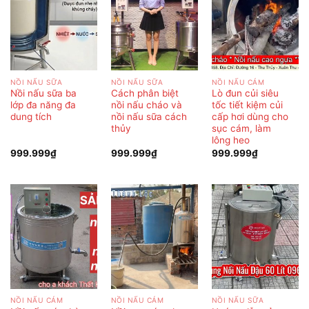
NỒI NẤU SỮA
NỒI NẤU SỮA
NỒI NẤU CÁM
Nồi nấu sữa ba
Cách phân biệt
Lò đun củi siêu
lớp đa năng đa
nồi nấu cháo và
tốc tiết kiệm củi
dung tích
nồi nấu sữa cách
cấp hơi dùng cho
thủy
sục cám, làm
lông heo
999.999
₫
999.999
₫
999.999
₫
NỒI NẤU CÁM
NỒI NẤU CÁM
NỒI NẤU SỮA