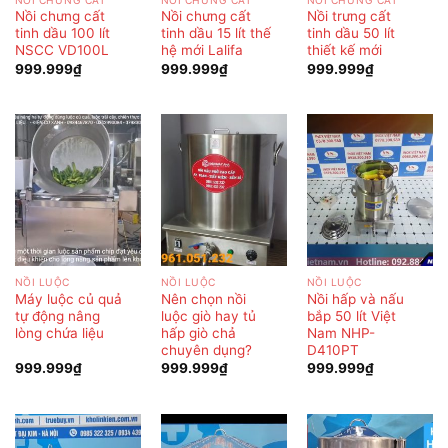
Nồi chưng cất
Nồi chưng cất
Nồi trưng cất
tinh dầu 100 lít
tinh dầu 15 lít thế
tinh dầu 50 lít
NSCC VD100L
hệ mới Lalifa
thiết kế mới
999.999
₫
999.999
₫
999.999
₫
NỒI LUỘC
NỒI LUỘC
NỒI LUỘC
Máy luộc củ quả
Nên chọn nồi
Nồi hấp và nấu
tự động nâng
luộc giò hay tủ
bắp 50 lít Việt
lòng chứa liệu
hấp giò chả
Nam NHP-
chuyên dụng?
D410PT
999.999
₫
999.999
₫
999.999
₫