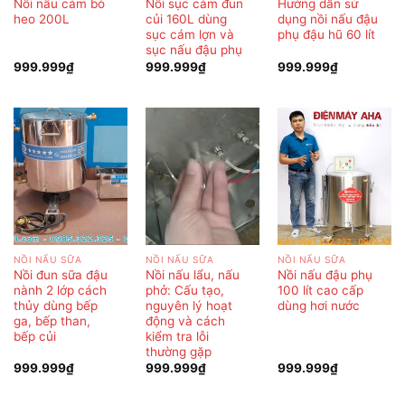
Nồi nấu cám bò
Nồi sục cám đun
Hướng dẫn sử
heo 200L
củi 160L dùng
dụng nồi nấu đậu
sục cám lợn và
phụ đậu hũ 60 lít
sục nấu đậu phụ
999.999
₫
999.999
₫
999.999
₫
NỒI NẤU SỮA
NỒI NẤU SỮA
NỒI NẤU SỮA
Nồi đun sữa đậu
Nồi nấu lẩu, nấu
Nồi nấu đậu phụ
nành 2 lớp cách
phở: Cấu tạo,
100 lít cao cấp
thủy dùng bếp
nguyên lý hoạt
dùng hơi nước
ga, bếp than,
động và cách
bếp củi
kiểm tra lỗi
thường gặp
999.999
₫
999.999
₫
999.999
₫