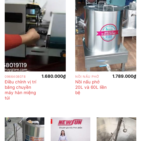
1.680.000
₫
1.789.000
₫
0966408078
NỒI NẤU PHỞ
Điều chỉnh vị trí
Nồi nấu phở
băng chuyền
20L và 60L liền
máy hàn miệng
bệ
túi