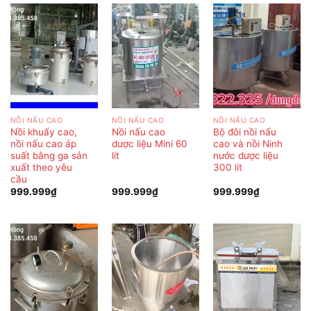
NỒI NẤU CAO
NỒI NẤU CAO
NỒI NẤU CAO
Nồi khuấy cao,
Nồi nấu cao
Bộ đôi nồi nấu
nồi nấu cao áp
dược liệu Mini 60
cao và nồi Ninh
suất bằng ga sản
lít
nước dược liệu
xuất theo yêu
300 lít
cầu
999.999
₫
999.999
₫
999.999
₫