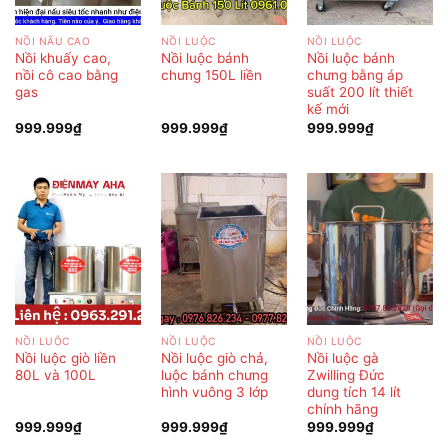
NỒI NẤU CAO
NỒI LUỘC
NỒI LUỘC
Nồi khuấy cao,
Nồi luộc bánh
Nồi luộc bánh
nồi cô cao bằng
chưng 150L liền
chưng bằng áp
gas
suất 200 lít thiết
kế mới
999.999
₫
999.999
₫
999.999
₫
NỒI LUỘC
NỒI LUỘC
NỒI LUỘC
Nồi luộc giò liền
Nồi luộc giò chả,
Nồi luộc gà
80L và 100L
luộc bánh chưng
Zwilling Đức
hình vuông 3 lớp
dung tích 14 lít
chính hãng
999.999
₫
999.999
₫
999.999
₫