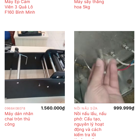
Máy Ép Cám
Máy sấy thăng
Viên 3 Quả Lô
hoa 5kg
F160 Bình Minh
1.560.000
₫
999.999
₫
0966408078
NỒI NẤU SỮA
Máy dán nhãn
Nồi nấu lẩu, nấu
chai tròn thủ
phở: Cấu tạo,
công
nguyên lý hoạt
động và cách
kiểm tra lỗi