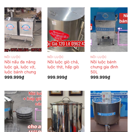
NỒI LUỘC
NỒI LUỘC
NỒI LUỘC
Nồi nấu đa năng
Nồi luộc giò chả,
Nồi luộc bánh
luộc gà, luộc vịt,
luộc thịt, hấp giò
chưng gia đình
luộc bánh chưng
50L
999.999
₫
999.999
₫
999.999
₫