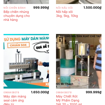
999.999
₫
1.500.000
₫
NỒI CHIÊN BÁNH
NỒI NẤU XÔI
Bếp chiên nhúng
Nồi hấp xôi
chuyên dụng cho
3kg, 5kg, 10kg
nhà hàng
1.650.000
₫
999.999
₫
0966408078
0966408078
Máy dán màng
Máy Chiết Rót
seal cảm ứng
Mỹ Phẩm Dạng
điện từ
Sệt 20 – 1000 ml