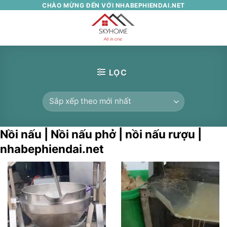
Skip
CHÀO MỪNG ĐẾN VỚI NHABEPHIENDAI.NET
to
0
content
LỌC
Nồi nấu | Nồi nấu phở | nồi nấu rượu |
nhabephiendai.net