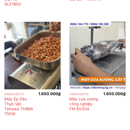
GLF1800
1.650.000
₫
1.650.000
₫
0966408078
0966408078
Máy Ép Dầu
Máy cưa xương
Thực Vật
công nghiệp
Tahawa TH88A
FM BS30A
750W