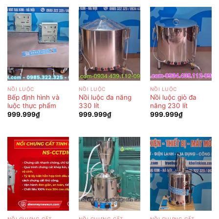
NỒI LUỘC
NỒI LUỘC
NỒI LUỘC
Bếp định hình và
Nồi luộc đa năng
Nồi luộc giò đa
luộc thực phẩm
330 lít
năng 230 lít
999.999
₫
999.999
₫
999.999
₫
NỒI CHƯNG CẤT
NỒI CHƯNG CẤT
NỒI CHƯNG CẤT