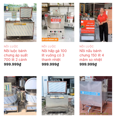
NỒI LUỘC
NỒI LUỘC
NỒI LUỘC
Nồi luộc bánh
Nồi hấp gà 100
Nồi nấu bánh
chưng áp suất
lít vuông có 3
chưng 150 lít 4
700 lít 2 cánh
thanh nhiệt
mâm so nhiệt
999.999
₫
999.999
₫
999.999
₫