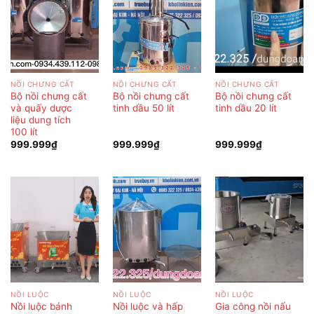
NỒI CHƯNG CẤT
NỒI CHƯNG CẤT
NỒI CHƯNG CẤT
Bộ nồi chưng cất
Bộ nồi chưng cất
Bộ nồi chưng cất
và quấy dược
tinh dầu 50 lít
tinh dầu 20 lít
liệu dung tích
100 lít
999.999
₫
999.999
₫
999.999
₫
NỒI LUỘC
NỒI LUỘC
NỒI LUỘC
Nồi luộc bánh
Nồi luộc và hấp
Gia công nồi nấu