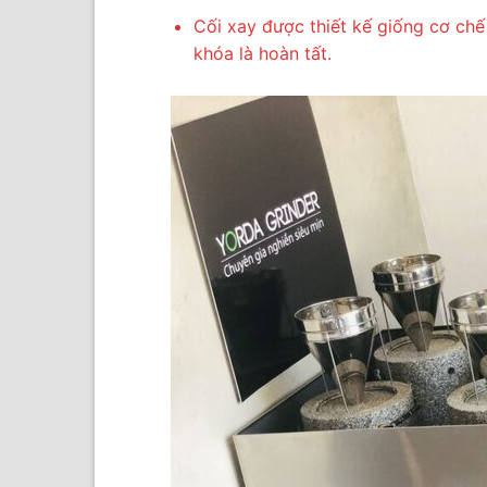
Cối xay được thiết kế giống cơ chế 
khóa là hoàn tất.