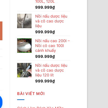
100L, 120L
999.999
₫
g
Nồi nấu dược liệu
.000₫.
và cô cao dược
liệu
999.999
₫
Nồi nấu cao 200l –
Nồi cô cao 100l
cánh khuấy
999.999
₫
Nồi nấu dược liệu
và cô cao dược
liệu 120 lít
999.999
₫
BÀI VIẾT MỚI