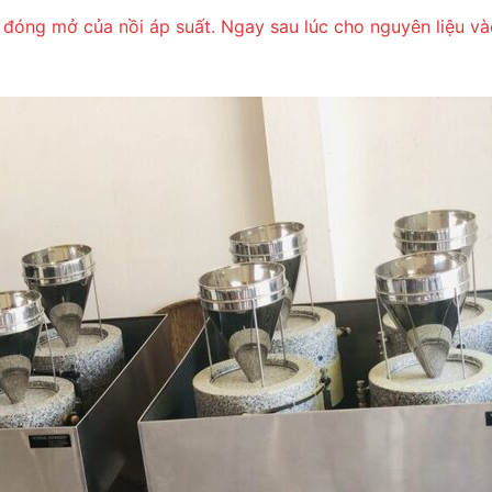
đóng mở của nồi áp suất. Ngay sau lúc cho nguyên liệu vào,