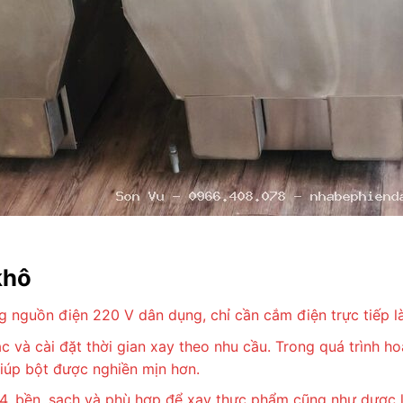
khô
 nguồn điện 220 V dân dụng, chỉ cần cắm điện trực tiếp l
c và cài đặt thời gian xay theo nhu cầu. Trong quá trình 
giúp bột được nghiền mịn hơn.
4, bền, sạch và phù hợp để xay thực phẩm cũng như dược l