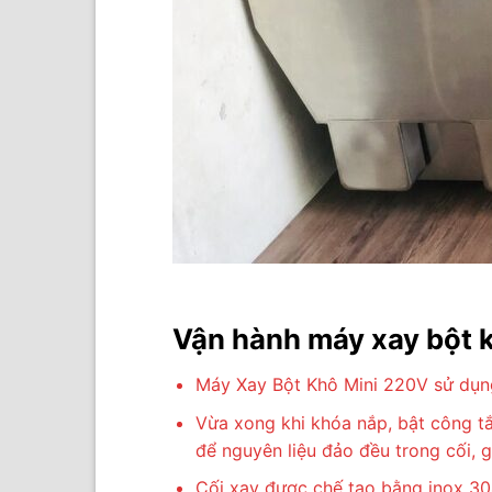
Vận hành máy xay bột 
Máy Xay Bột Khô Mini 220V sử dụng
Vừa xong khi khóa nắp, bật công tắ
để nguyên liệu đảo đều trong cối, 
Cối xay được chế tạo bằng inox 30