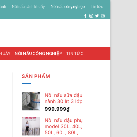
bánh
Nồi nấu cánh khuấy
Nồi nấu công nghiệp
Tin tức
0
ĐĂNG NHẬP
GIỎ HÀNG /
0
₫
KHUẤY
NỒI NẤU CÔNG NGHIỆP
TIN TỨC
SẢN PHẨM
Nồi nấu sữa đậu
nành 30 lít 3 lớp
999.999
₫
Nồi nấu đậu phụ
model 30L, 40L,
50L, 60L, 80L,