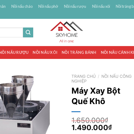
hân
Nồi nấu cháo
Nồi nấu phở
Nồi nấu rượu
Nồi nấu xôi
Nồi tráng 
NỒI NẤU RƯỢU
NỒI NẤU XÔI
NỒI TRÁNG BÁNH
NỒI NẤU CÁNH 
TRANG CHỦ
/
NỒI NẤU CÔNG
NGHIỆP
Máy Xay Bột
Quế Khô
1.650.000
₫
Giá
Giá
1.490.000
₫