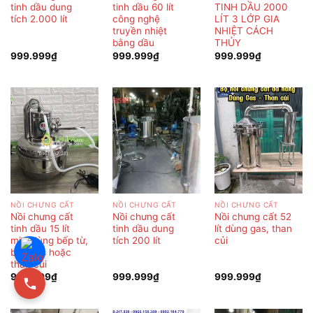
tinh dầu dung
tinh dầu 60 lít
TINH DẦU 2000
tích 2.000 lít
công nghệ
LÍT 3 LỚP GIA
truyền nhiệt
NHIỆT CÁCH
bằng dầu
THỦY
999.999
₫
999.999
₫
999.999
₫
NỒI CHƯNG CẤT
NỒI CHƯNG CẤT
NỒI CHƯNG CẤT
Nồi chưng cất
Nồi chưng cất
Nồi chưng cất 52
tinh dầu 15 lít
tinh dầu dung
lít dùng gas, than
mini dùng bếp từ,
tích 200 lít
củi
bếp gas hoặc
than củi
999.999
₫
999.999
₫
999.999
₫