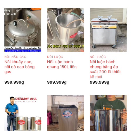
NỒI NẤU CAO
NỒI LUỘC
NỒI LUỘC
Nồi khuấy cao,
Nồi luộc bánh
Nồi luộc bánh
nồi cô cao bằng
chưng 150L liền
chưng bằng áp
gas
suất 200 lít thiết
kế mới
999.999
₫
999.999
₫
999.999
₫