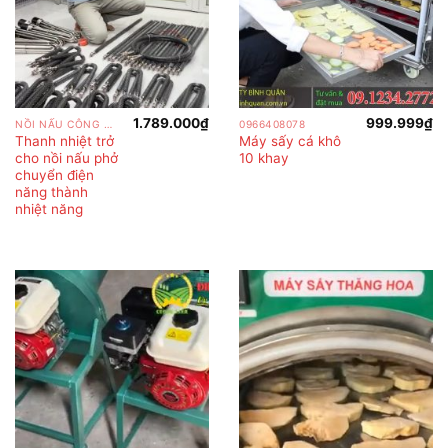
1.789.000
₫
999.999
₫
NỒI NẤU CÔNG NGHIỆP
0966408078
Thanh nhiệt trở
Máy sấy cá khô
cho nồi nấu phở
10 khay
chuyển điện
năng thành
nhiệt năng