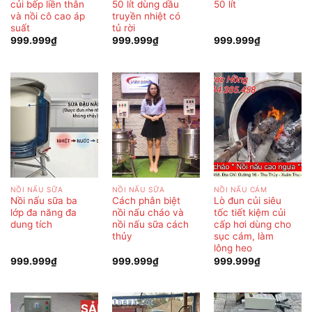
củi bếp liền thân
50 lít dùng dầu
50 lít
và nồi cô cao áp
truyền nhiệt có
suất
tủ rời
999.999
₫
999.999
₫
999.999
₫
NỒI NẤU SỮA
NỒI NẤU SỮA
NỒI NẤU CÁM
Nồi nấu sữa ba
Cách phân biệt
Lò đun củi siêu
lớp đa năng đa
nồi nấu cháo và
tốc tiết kiệm củi
dung tích
nồi nấu sữa cách
cấp hơi dùng cho
thủy
sục cám, làm
lông heo
999.999
₫
999.999
₫
999.999
₫