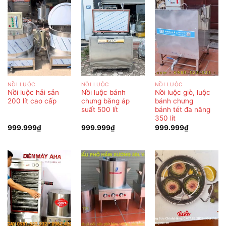
NỒI LUỘC
NỒI LUỘC
NỒI LUỘC
Nồi luộc hải sản
Nồi luộc bánh
Nồi luộc giò, luộc
200 lít cao cấp
chưng bằng áp
bánh chưng
suất 500 lít
bánh tét đa năng
350 lít
999.999
₫
999.999
₫
999.999
₫