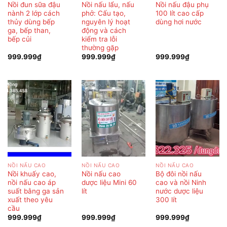
Nồi đun sữa đậu
Nồi nấu lẩu, nấu
Nồi nấu đậu phụ
nành 2 lớp cách
phở: Cấu tạo,
100 lít cao cấp
thủy dùng bếp
nguyên lý hoạt
dùng hơi nước
ga, bếp than,
động và cách
bếp củi
kiểm tra lỗi
thường gặp
999.999
₫
999.999
₫
999.999
₫
NỒI NẤU CAO
NỒI NẤU CAO
NỒI NẤU CAO
Nồi khuấy cao,
Nồi nấu cao
Bộ đôi nồi nấu
nồi nấu cao áp
dược liệu Mini 60
cao và nồi Ninh
suất bằng ga sản
lít
nước dược liệu
xuất theo yêu
300 lít
cầu
999.999
₫
999.999
₫
999.999
₫