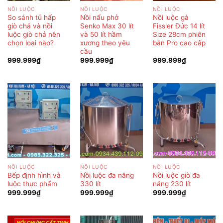
NỒI LUỘC
NỒI LUỘC
NỒI LUỘC
So sánh tủ hấp
Nồi nấu phở
Nồi luộc gà
giò chả và nồi
Senko Max 30 lít
Fissler Đức 14 lít
luộc giò chả nên
và 50 lít hầm
Size 28cm phiên
chọn loại nào?
xương theo yêu
bản Pro cao cấp
cầu
999.999
₫
999.999
₫
999.999
₫
NỒI LUỘC
NỒI LUỘC
NỒI LUỘC
Bếp định hình và
Nồi luộc đa năng
Nồi luộc giò đa
luộc thực phẩm
330 lít
năng 230 lít
999.999
₫
999.999
₫
999.999
₫