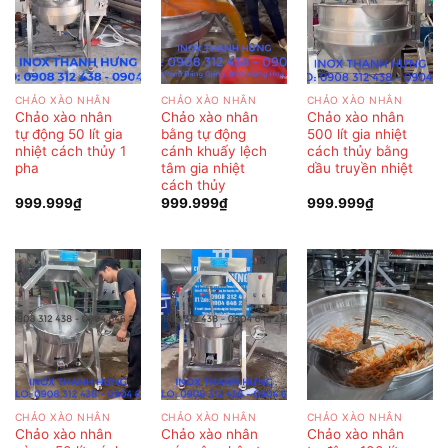
CHẢO XÀO NHÂN
CHẢO XÀO NHÂN
CHẢO XÀO NHÂN
Chảo xào nhân
Chảo xào nhân
Chảo xào nhân
tự động 50 lít gia
bằng tự động
500 lít gia nhiệt
nhiệt cách thủy 1
cánh khuấy lệch
cách thủy bằng
pha
tâm gia nhiệt
dầu truyền nhiệt
cách thủy
999.999
₫
999.999
₫
999.999
₫
CHẢO XÀO NHÂN
CHẢO XÀO NHÂN
CHẢO XÀO NHÂN
Chảo xào nhân
Chảo xào nhân
Chảo xào nhân