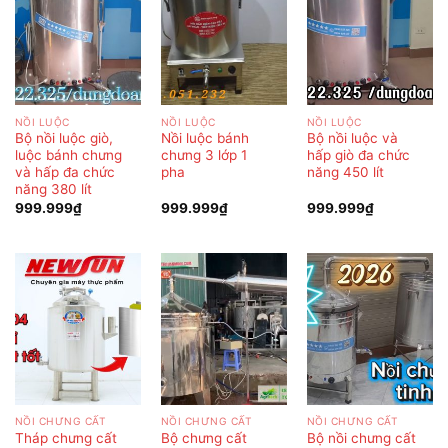
NỒI LUỘC
NỒI LUỘC
NỒI LUỘC
Bộ nồi luộc giò,
Nồi luộc bánh
Bộ nồi luộc và
luộc bánh chưng
chưng 3 lớp 1
hấp giò đa chức
và hấp đa chức
pha
năng 450 lít
năng 380 lít
999.999
₫
999.999
₫
999.999
₫
NỒI CHƯNG CẤT
NỒI CHƯNG CẤT
NỒI CHƯNG CẤT
Tháp chưng cất
Bộ chưng cất
Bộ nồi chưng cất