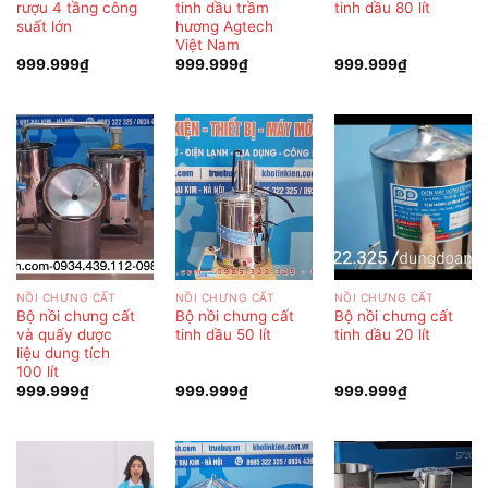
rượu 4 tầng công
tinh dầu trầm
tinh dầu 80 lít
suất lớn
hương Agtech
Việt Nam
999.999
₫
999.999
₫
999.999
₫
NỒI CHƯNG CẤT
NỒI CHƯNG CẤT
NỒI CHƯNG CẤT
Bộ nồi chưng cất
Bộ nồi chưng cất
Bộ nồi chưng cất
và quấy dược
tinh dầu 50 lít
tinh dầu 20 lít
liệu dung tích
100 lít
999.999
₫
999.999
₫
999.999
₫