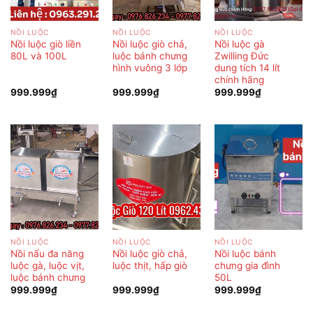
NỒI LUỘC
NỒI LUỘC
NỒI LUỘC
Nồi luộc giò liền
Nồi luộc giò chả,
Nồi luộc gà
80L và 100L
luộc bánh chưng
Zwilling Đức
hình vuông 3 lớp
dung tích 14 lít
chính hãng
999.999
₫
999.999
₫
999.999
₫
NỒI LUỘC
NỒI LUỘC
NỒI LUỘC
Nồi nấu đa năng
Nồi luộc giò chả,
Nồi luộc bánh
luộc gà, luộc vịt,
luộc thịt, hấp giò
chưng gia đình
luộc bánh chưng
50L
999.999
₫
999.999
₫
999.999
₫