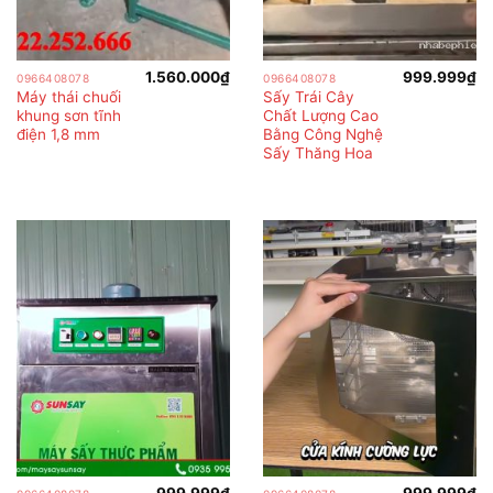
1.560.000
₫
999.999
₫
0966408078
0966408078
Máy thái chuối
Sấy Trái Cây
khung sơn tĩnh
Chất Lượng Cao
điện 1,8 mm
Bằng Công Nghệ
Sấy Thăng Hoa