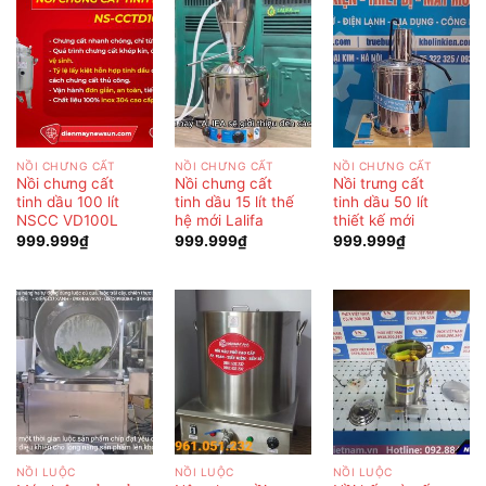
NỒI CHƯNG CẤT
NỒI CHƯNG CẤT
NỒI CHƯNG CẤT
Nồi chưng cất
Nồi chưng cất
Nồi trưng cất
tinh dầu 100 lít
tinh dầu 15 lít thế
tinh dầu 50 lít
NSCC VD100L
hệ mới Lalifa
thiết kế mới
999.999
₫
999.999
₫
999.999
₫
NỒI LUỘC
NỒI LUỘC
NỒI LUỘC