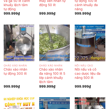
và ga 50 lít cánh
máy xên nhân tự
tự động 100 lít
khuấy lệch tâm
động 50 lít
cánh khuấy đa
tự động
năng
999.999
₫
999.999
₫
999.999
₫
CHẢO XÀO NHÂN
CHẢO XÀO NHÂN
NỒI NẤU CAO
Chảo xào nhân
Chảo xào nhân
Nồi nấu và cô
tự động 300 lít
đa năng 100 lít 5
cao dược liệu đa
lớp cánh khuấy
năng 500 lít
lệch tâm
999.999
₫
999.999
₫
999.999
₫