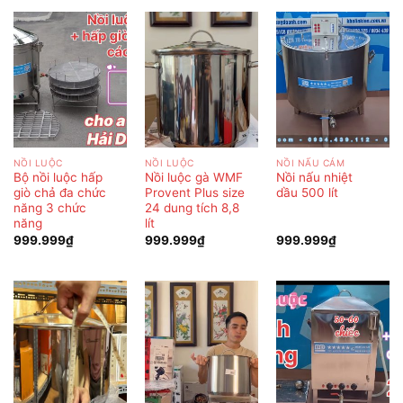
NỒI LUỘC
NỒI LUỘC
NỒI NẤU CÁM
Bộ nồi luộc hấp
Nồi luộc gà WMF
Nồi nấu nhiệt
giò chả đa chức
Provent Plus size
dầu 500 lít
năng 3 chức
24 dung tích 8,8
năng
lít
999.999
₫
999.999
₫
999.999
₫