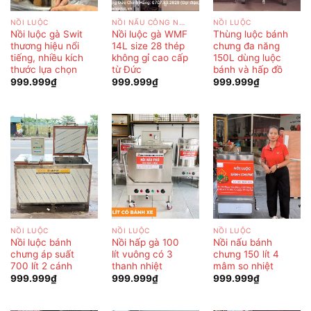
NỒI LUỘC
NỒI NẤU CÔNG NGHIỆP
NỒI LUỘC
Nồi luộc gà Swit
Nồi luộc gà WMF
Thùng luộc bánh
thương hiệu nổi
14L size 28 thép
chưng đa năng
tiếng, nhiều kích
không gỉ cao cấp
150L dùng luộc
thước lựa chọn
từ Đức
bánh và hấp đồ
999.999
₫
999.999
₫
999.999
₫
NỒI LUỘC
NỒI LUỘC
NỒI LUỘC
Nồi luộc bánh
Nồi hấp gà 100
Nồi nấu bánh
chưng áp suất
lít vuông có 3
chưng 150 lít 4
700 lít 2 cánh
thanh nhiệt
mâm so nhiệt
999.999
₫
999.999
₫
999.999
₫