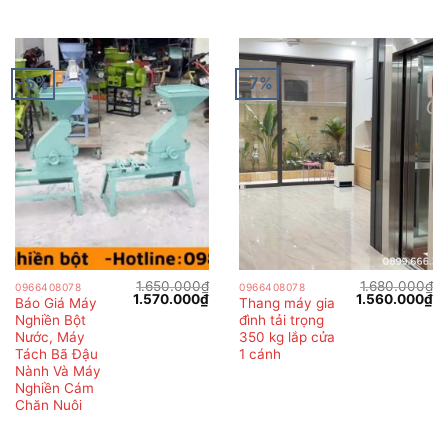
-5%
-7%
1.650.000
₫
1.680.000
₫
0966408078
0966408078
Giá
Giá
Giá
Gi
1.570.000
₫
1.560.000
₫
Báo Giá Máy
Thang máy gia
gốc
hiện
gốc
hi
Nghiền Bột
đình tải trọng
là:
tại
là:
tại
1.650.000₫.
là:
1.680.000₫.
là:
Nước, Máy
350 kg lắp cửa
1.570.000₫.
1.
Tách Bã Đậu
1 cánh
Nành Và Máy
Nghiền Cám
Chăn Nuôi