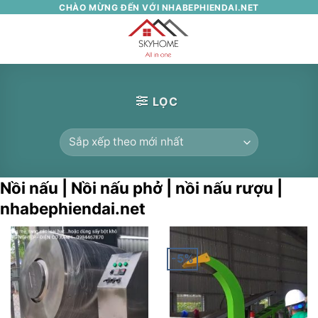
Skip
CHÀO MỪNG ĐẾN VỚI NHABEPHIENDAI.NET
to
0
content
LỌC
Nồi nấu | Nồi nấu phở | nồi nấu rượu |
nhabephiendai.net
-5%