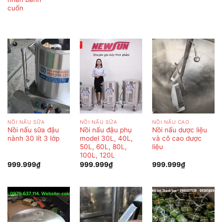
cuốn
NỒI NẤU SỮA
NỒI NẤU SỮA
NỒI NẤU CAO
Nồi nấu sữa đậu
Nồi nấu đậu phụ
Nồi nấu dược liệu
nành 30 lít 3 lớp
model 30L, 40L,
và cô cao dược
50L, 60L, 80L,
liệu
100L, 120L
999.999
₫
999.999
₫
999.999
₫