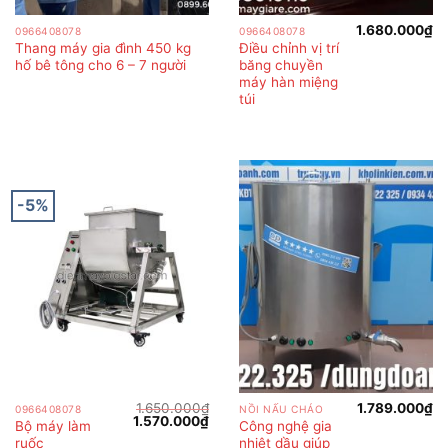
1.680.000
₫
0966408078
0966408078
Thang máy gia đình 450 kg
Điều chỉnh vị trí
hố bê tông cho 6 – 7 người
băng chuyền
máy hàn miệng
túi
-5%
1.650.000
₫
1.789.000
₫
0966408078
NỒI NẤU CHÁO
Giá
Giá
1.570.000
₫
Bộ máy làm
Công nghệ gia
gốc
hiện
ruốc
nhiệt dầu giúp
là:
tại