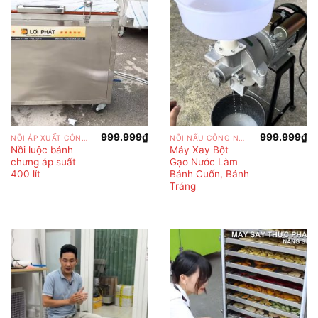
999.999
₫
999.999
₫
NỒI ÁP XUẤT CÔNG NGHIỆP
NỒI NẤU CÔNG NGHIỆP
Nồi luộc bánh
Máy Xay Bột
chưng áp suất
Gạo Nước Làm
400 lít
Bánh Cuốn, Bánh
Tráng