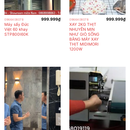
999.999
₫
999.999
₫
0966408078
0966408078
Máy sấy Đức
XAY 2KG THỊT
Việt 60 khay
NHUYỄN MỊN
STP800I60K
NHƯ GIÒ SỐNG
BẰNG MÁY XAY
THỊT MIDIMORI
1200W