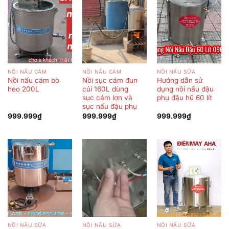
NỒI NẤU CÁM
NỒI NẤU CÁM
NỒI NẤU SỮA
Nồi nấu cám bò
Nồi sục cám đun
Hướng dẫn sử
heo 200L
củi 160L dùng
dụng nồi nấu đậu
sục cám lợn và
phụ đậu hũ 60 lít
sục nấu đậu phụ
999.999
₫
999.999
₫
999.999
₫
NỒI NẤU SỮA
NỒI NẤU SỮA
NỒI NẤU SỮA