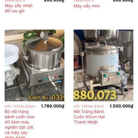
999.999
₫
999.999
₫
0966408078
0966408078
Máy sấy nhiệt
Máy sấy mini
đối lưu gió
1.789.000
₫
1.500.000
₫
NỒI TRÁNG BÁNH
NỒI TRÁNG BÁNH
Bộ nồi tráng
Nồi Tráng Bánh
bánh cuốn size
Cuốn 40cm Hai
40 kèm máy
Thanh Nhiệt
nghiền bột ướt
và máy xay
nhân bánh