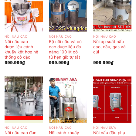
NỒI NẤU CAO
NỒI NẤU CAO
NỒI NẤU CAO
Nồi nấu cao
Bộ nồi nấu và cô
Nồi áp suất nấu
dược liệu cánh
cao dược liệu đa
cao, dầu, gas và
khuấy kết hợp hệ
năng 100 lít có
củi
thống cô đặc
tủ hẹn giờ tự tắt
999.999
₫
999.999
₫
999.999
₫
NỒI NẤU CAO
NỒI NẤU CAO
NỒI NẤU SỮA
Nồi nấu cao đun
Nồi cánh khuấy
Nồi nấu đậu phụ