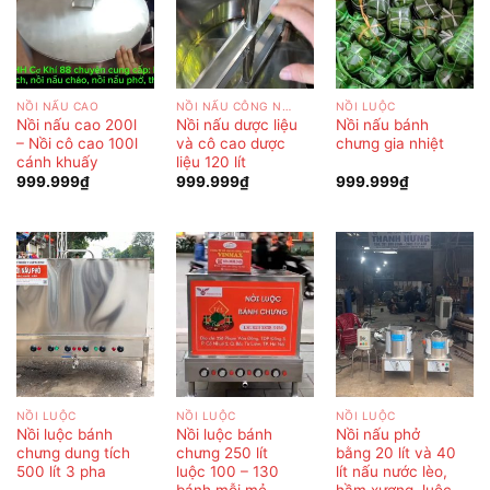
NỒI NẤU CAO
NỒI NẤU CÔNG NGHIỆP
NỒI LUỘC
Nồi nấu cao 200l
Nồi nấu dược liệu
Nồi nấu bánh
– Nồi cô cao 100l
và cô cao dược
chưng gia nhiệt
cánh khuấy
liệu 120 lít
999.999
₫
999.999
₫
999.999
₫
NỒI LUỘC
NỒI LUỘC
NỒI LUỘC
Nồi luộc bánh
Nồi luộc bánh
Nồi nấu phở
chưng dung tích
chưng 250 lít
bằng 20 lít và 40
500 lít 3 pha
luộc 100 – 130
lít nấu nước lèo,
bánh mỗi mẻ
hầm xương, luộc