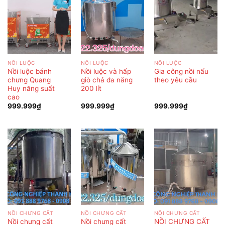
NỒI LUỘC
NỒI LUỘC
NỒI LUỘC
Nồi luộc bánh
Nồi luộc và hấp
Gia công nồi nấu
chưng Quang
giò chả đa năng
theo yêu cầu
Huy năng suất
200 lít
cao
999.999
₫
999.999
₫
999.999
₫
NỒI CHƯNG CẤT
NỒI CHƯNG CẤT
NỒI CHƯNG CẤT
Nồi chưng cất
Nồi chưng cất
NỒI CHƯNG CẤT