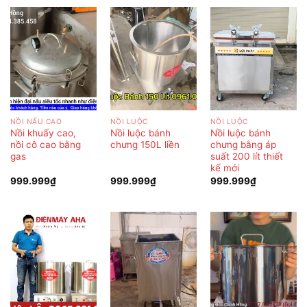
NỒI NẤU CAO
NỒI LUỘC
NỒI LUỘC
Nồi khuấy cao,
Nồi luộc bánh
Nồi luộc bánh
nồi cô cao bằng
chưng 150L liền
chưng bằng áp
gas
suất 200 lít thiết
kế mới
999.999
₫
999.999
₫
999.999
₫