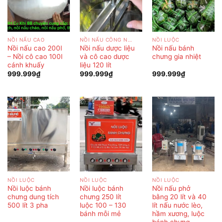
NỒI NẤU CAO
NỒI NẤU CÔNG NGHIỆP
NỒI LUỘC
Nồi nấu cao 200l
Nồi nấu dược liệu
Nồi nấu bánh
– Nồi cô cao 100l
và cô cao dược
chưng gia nhiệt
cánh khuấy
liệu 120 lít
999.999
₫
999.999
₫
999.999
₫
NỒI LUỘC
NỒI LUỘC
NỒI LUỘC
Nồi luộc bánh
Nồi luộc bánh
Nồi nấu phở
chưng dung tích
chưng 250 lít
bằng 20 lít và 40
500 lít 3 pha
luộc 100 – 130
lít nấu nước lèo,
bánh mỗi mẻ
hầm xương, luộc
bánh chưng