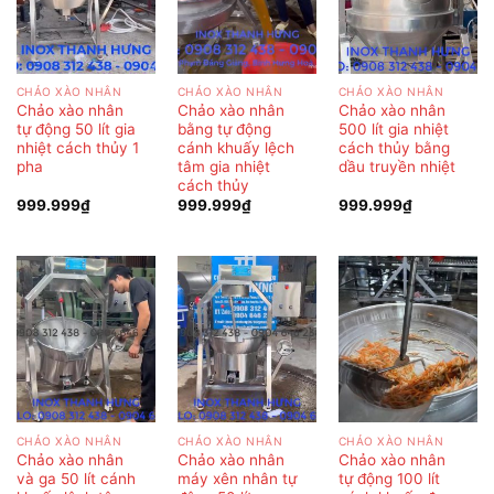
CHẢO XÀO NHÂN
CHẢO XÀO NHÂN
CHẢO XÀO NHÂN
Chảo xào nhân
Chảo xào nhân
Chảo xào nhân
tự động 50 lít gia
bằng tự động
500 lít gia nhiệt
nhiệt cách thủy 1
cánh khuấy lệch
cách thủy bằng
pha
tâm gia nhiệt
dầu truyền nhiệt
cách thủy
999.999
₫
999.999
₫
999.999
₫
CHẢO XÀO NHÂN
CHẢO XÀO NHÂN
CHẢO XÀO NHÂN
Chảo xào nhân
Chảo xào nhân
Chảo xào nhân
và ga 50 lít cánh
máy xên nhân tự
tự động 100 lít