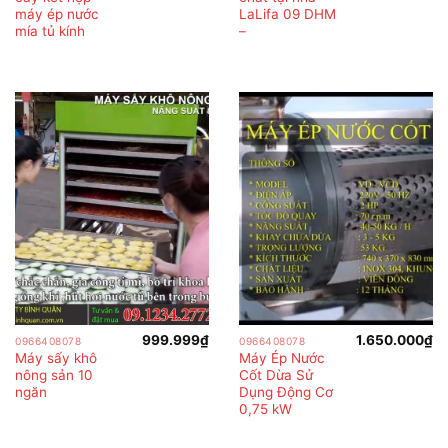
máy ép nước
LaLifa 09 DHM
mía tủ kính
–
999.999
₫
1.650.000
₫
0966408078
0966408078
Máy sấy khô
Máy Ép Nước
nông sản 10
Cốt Dừa Sử
ngăn
Dụng Động Cơ
0,75 kW