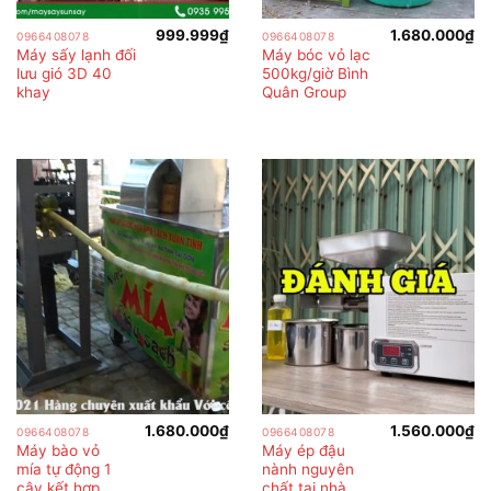
999.999
₫
1.680.000
₫
0966408078
0966408078
Máy sấy lạnh đối
Máy bóc vỏ lạc
lưu gió 3D 40
500kg/giờ Bình
khay
Quân Group
1.680.000
₫
1.560.000
₫
0966408078
0966408078
Máy bào vỏ
Máy ép đậu
mía tự động 1
nành nguyên
cây kết hợp
chất tại nhà