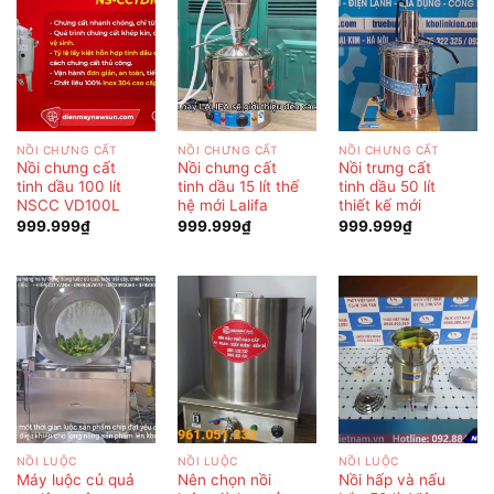
NỒI CHƯNG CẤT
NỒI CHƯNG CẤT
NỒI CHƯNG CẤT
Nồi chưng cất
Nồi chưng cất
Nồi trưng cất
tinh dầu 100 lít
tinh dầu 15 lít thế
tinh dầu 50 lít
NSCC VD100L
hệ mới Lalifa
thiết kế mới
999.999
₫
999.999
₫
999.999
₫
NỒI LUỘC
NỒI LUỘC
NỒI LUỘC
Máy luộc củ quả
Nên chọn nồi
Nồi hấp và nấu