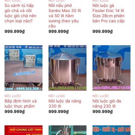
NỒI LUỘC
NỒI LUỘC
NỒI LUỘC
So sánh tủ hấp
Nồi nấu phở
Nồi luộc gà
giò chả và nồi
Senko Max 30 lít
Fissler Đức 14 lít
luộc giò chả nên
và 50 lít hầm
Size 28cm phiên
chọn loại nào?
xương theo yêu
bản Pro cao cấp
cầu
999.999
₫
999.999
₫
999.999
₫
NỒI LUỘC
NỒI LUỘC
NỒI LUỘC
Bếp định hình và
Nồi luộc đa năng
Nồi luộc giò đa
luộc thực phẩm
330 lít
năng 230 lít
999.999
₫
999.999
₫
999.999
₫