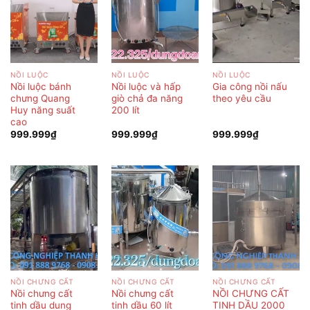
NỒI LUỘC
NỒI LUỘC
NỒI LUỘC
Nồi luộc bánh
Nồi luộc và hấp
Gia công nồi nấu
chưng Quang
giò chả đa năng
theo yêu cầu
Huy năng suất
200 lít
cao
999.999
₫
999.999
₫
999.999
₫
NỒI CHƯNG CẤT
NỒI CHƯNG CẤT
NỒI CHƯNG CẤT
Nồi chưng cất
Nồi chưng cất
NỒI CHƯNG CẤT
tinh dầu dung
tinh dầu 60 lít
TINH DẦU 2000