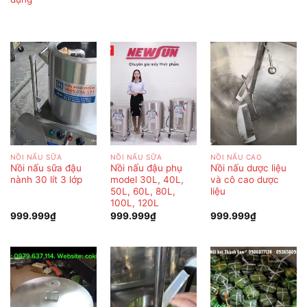
NỒI NẤU SỮA
NỒI NẤU SỮA
NỒI NẤU CAO
Nồi nấu sữa đậu
Nồi nấu đậu phụ
Nồi nấu dược liệu
nành 30 lít 3 lớp
model 30L, 40L,
và cô cao dược
50L, 60L, 80L,
liệu
100L, 120L
999.999
₫
999.999
₫
999.999
₫