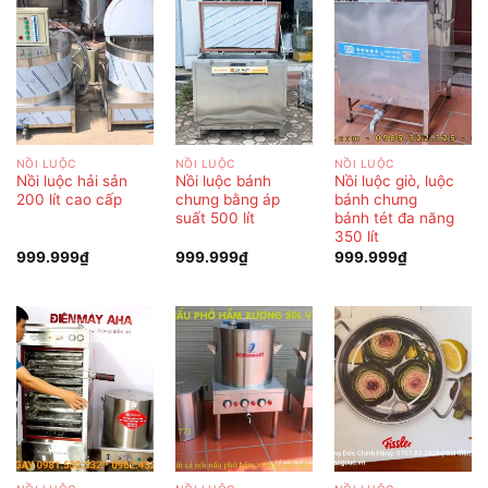
NỒI LUỘC
NỒI LUỘC
NỒI LUỘC
Nồi luộc hải sản
Nồi luộc bánh
Nồi luộc giò, luộc
200 lít cao cấp
chưng bằng áp
bánh chưng
suất 500 lít
bánh tét đa năng
350 lít
999.999
₫
999.999
₫
999.999
₫