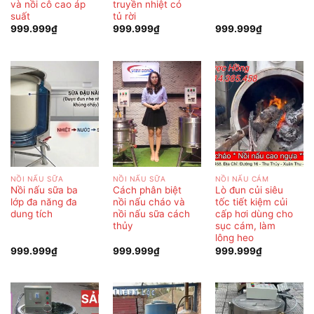
và nồi cô cao áp
truyền nhiệt có
suất
tủ rời
999.999
₫
999.999
₫
999.999
₫
NỒI NẤU SỮA
NỒI NẤU SỮA
NỒI NẤU CÁM
Nồi nấu sữa ba
Cách phân biệt
Lò đun củi siêu
lớp đa năng đa
nồi nấu cháo và
tốc tiết kiệm củi
dung tích
nồi nấu sữa cách
cấp hơi dùng cho
thủy
sục cám, làm
lông heo
999.999
₫
999.999
₫
999.999
₫