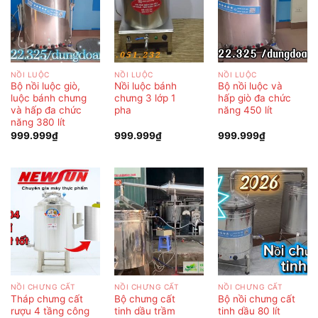
NỒI LUỘC
NỒI LUỘC
NỒI LUỘC
Bộ nồi luộc giò,
Nồi luộc bánh
Bộ nồi luộc và
luộc bánh chưng
chưng 3 lớp 1
hấp giò đa chức
và hấp đa chức
pha
năng 450 lít
năng 380 lít
999.999
₫
999.999
₫
999.999
₫
NỒI CHƯNG CẤT
NỒI CHƯNG CẤT
NỒI CHƯNG CẤT
Tháp chưng cất
Bộ chưng cất
Bộ nồi chưng cất
rượu 4 tầng công
tinh dầu trầm
tinh dầu 80 lít