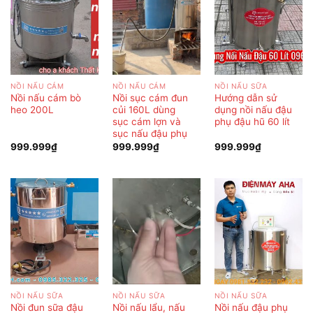
NỒI NẤU CÁM
NỒI NẤU CÁM
NỒI NẤU SỮA
Nồi nấu cám bò
Nồi sục cám đun
Hướng dẫn sử
heo 200L
củi 160L dùng
dụng nồi nấu đậu
sục cám lợn và
phụ đậu hũ 60 lít
sục nấu đậu phụ
999.999
₫
999.999
₫
999.999
₫
NỒI NẤU SỮA
NỒI NẤU SỮA
NỒI NẤU SỮA
Nồi đun sữa đậu
Nồi nấu lẩu, nấu
Nồi nấu đậu phụ