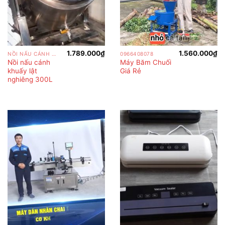
1.789.000
₫
1.560.000
₫
NỒI NẤU CÁNH KHUẤY
0966408078
Nồi nấu cánh
Máy Băm Chuối
khuấy lật
Giá Rẻ
nghiêng 300L