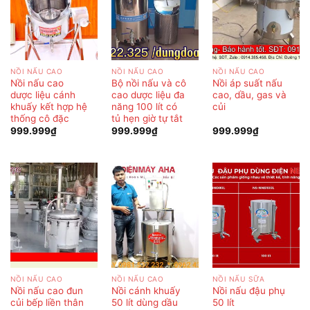
NỒI NẤU CAO
NỒI NẤU CAO
NỒI NẤU CAO
Nồi nấu cao
Bộ nồi nấu và cô
Nồi áp suất nấu
dược liệu cánh
cao dược liệu đa
cao, dầu, gas và
khuấy kết hợp hệ
năng 100 lít có
củi
thống cô đặc
tủ hẹn giờ tự tắt
999.999
₫
999.999
₫
999.999
₫
NỒI NẤU CAO
NỒI NẤU CAO
NỒI NẤU SỮA
Nồi nấu cao đun
Nồi cánh khuấy
Nồi nấu đậu phụ
củi bếp liền thân
50 lít dùng dầu
50 lít