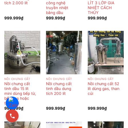
tích 2.000 lít
công nghệ
LÍT 3 LỚP GIA
truyền nhiệt
NHIỆT CÁCH
bằng dầu
THỦY
999.999
₫
999.999
₫
999.999
₫
NỒI CHƯNG CẤT
NỒI CHƯNG CẤT
NỒI CHƯNG CẤT
Nồi chưng cất
Nồi chưng cất
Nồi chưng cất 52
tinh dầu 15 lít
tinh dầu dung
lít dùng gas, than
mini dùng bếp từ,
tích 200 lít
củi
bếp gas hoặc
than củi
999.999
₫
999.999
₫
999.999
₫