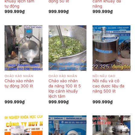
khuấy lệch tâm
động 50 lít
cánh khuấy đa
tự động
năng
999.999
₫
999.999
₫
999.999
₫
CHẢO XÀO NHÂN
CHẢO XÀO NHÂN
NỒI NẤU CAO
Chảo xào nhân
Chảo xào nhân
Nồi nấu và cô
tự động 300 lít
đa năng 100 lít 5
cao dược liệu đa
lớp cánh khuấy
năng 500 lít
lệch tâm
999.999
₫
999.999
₫
999.999
₫