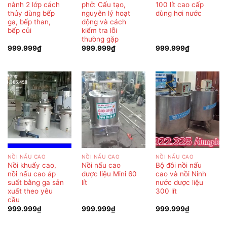
nành 2 lớp cách
phở: Cấu tạo,
100 lít cao cấp
thủy dùng bếp
nguyên lý hoạt
dùng hơi nước
ga, bếp than,
động và cách
bếp củi
kiểm tra lỗi
thường gặp
999.999
₫
999.999
₫
999.999
₫
NỒI NẤU CAO
NỒI NẤU CAO
NỒI NẤU CAO
Nồi khuấy cao,
Nồi nấu cao
Bộ đôi nồi nấu
nồi nấu cao áp
dược liệu Mini 60
cao và nồi Ninh
suất bằng ga sản
lít
nước dược liệu
xuất theo yêu
300 lít
cầu
999.999
₫
999.999
₫
999.999
₫