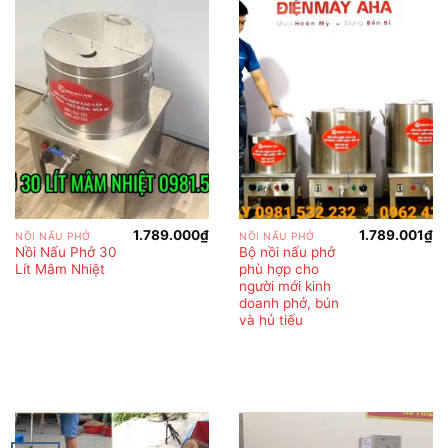
1.789.000
₫
1.789.001
₫
NỒI NẤU PHỞ
NỒI NẤU PHỞ
Nồi Nấu Phở 30
Bộ nồi nấu phở
Lít Mâm Nhiệt
phù hợp cho
người mới kinh
doanh phở, bún
và hủ tiếu