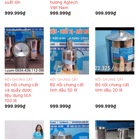
suất lớn
hương Agtech
Việt Nam
999.999
₫
999.999
₫
999.999
₫
NỒI CHƯNG CẤT
NỒI CHƯNG CẤT
NỒI CHƯNG CẤT
Bộ nồi chưng cất
Bộ nồi chưng cất
Bộ nồi chưng cất
và quấy dược
tinh dầu 50 lít
tinh dầu 20 lít
liệu dung tích
100 lít
999.999
₫
999.999
₫
999.999
₫