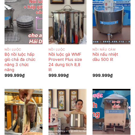
NỒI LUỘC
NỒI LUỘC
NỒI NẤU CÁM
Bộ nồi luộc hấp
Nồi luộc gà WMF
Nồi nấu nhiệt
giò chả đa chức
Provent Plus size
dầu 500 lít
năng 3 chức
24 dung tích 8,8
năng
lít
999.999
₫
999.999
₫
999.999
₫