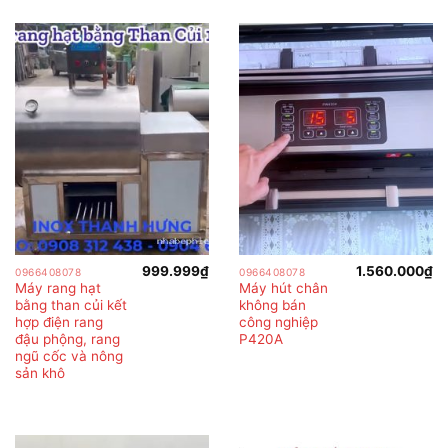
999.999
₫
1.560.000
₫
0966408078
0966408078
Máy rang hạt
Máy hút chân
bằng than củi kết
không bán
hợp điện rang
công nghiệp
đậu phộng, rang
P420A
ngũ cốc và nông
sản khô