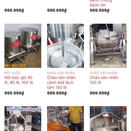
bánh tét
999.999
₫
999.999
₫
999.999
₫
NỒI LUỘC
CHẢO XÀO NHÂN
CHẢO XÀO NHÂN
Nồi luộc giò 60
Chảo xên nhân
Chảo xào nhân
lít, 80 lít, 100 lít
cánh khế lệch
100 lít
tâm 150 lít
999.999
₫
999.999
₫
999.999
₫