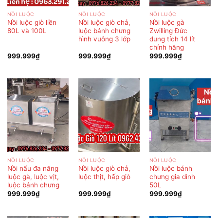
NỒI LUỘC
NỒI LUỘC
NỒI LUỘC
Nồi luộc giò liền
Nồi luộc giò chả,
Nồi luộc gà
80L và 100L
luộc bánh chưng
Zwilling Đức
hình vuông 3 lớp
dung tích 14 lít
chính hãng
999.999
₫
999.999
₫
999.999
₫
NỒI LUỘC
NỒI LUỘC
NỒI LUỘC
Nồi nấu đa năng
Nồi luộc giò chả,
Nồi luộc bánh
luộc gà, luộc vịt,
luộc thịt, hấp giò
chưng gia đình
luộc bánh chưng
50L
999.999
₫
999.999
₫
999.999
₫