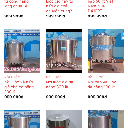
tự động nâng
luộc giò hay tủ
bắp 50 lít Việt
lòng chứa liệu
hấp giò chả
Nam NHP-
chuyên dụng?
D410PT
999.999
₫
999.999
₫
999.999
₫
NỒI LUỘC
NỒI LUỘC
NỒI LUỘC
Nồi luộc và hấp
Nồi luộc giò đa
Nồi hấp và luộc
giò chả đa năng
năng 330 lít
đa năng 100 lít
200 lít
999.999
₫
999.999
₫
999.999
₫