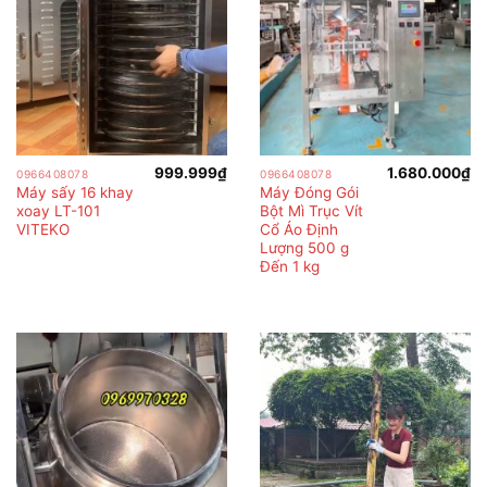
999.999
₫
1.680.000
₫
0966408078
0966408078
Máy sấy 16 khay
Máy Đóng Gói
xoay LT-101
Bột Mì Trục Vít
VITEKO
Cổ Áo Định
Lượng 500 g
Đến 1 kg