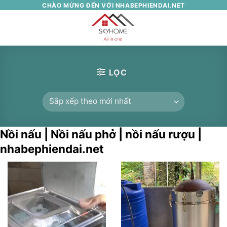
Skip
CHÀO MỪNG ĐẾN VỚI NHABEPHIENDAI.NET
to
0
content
LỌC
Nồi nấu | Nồi nấu phở | nồi nấu rượu |
nhabephiendai.net