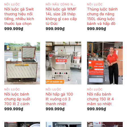
NỒI LUỘC
NỒI NẤU CÔNG NGHIỆP
NỒI LUỘC
Nồi luộc gà Swit
Nồi luộc gà WMF
Thùng luộc bánh
thương hiệu nổi
14L size 28 thép
chưng đa năng
tiếng, nhiều kích
không gỉ cao cấp
150L dùng luộc
thước lựa chọn
từ Đức
bánh và hấp đồ
999.999
₫
999.999
₫
999.999
₫
NỒI LUỘC
NỒI LUỘC
NỒI LUỘC
Nồi luộc bánh
Nồi hấp gà 100
Nồi nấu bánh
chưng áp suất
lít vuông có 3
chưng 150 lít 4
700 lít 2 cánh
thanh nhiệt
mâm so nhiệt
999.999
₫
999.999
₫
999.999
₫