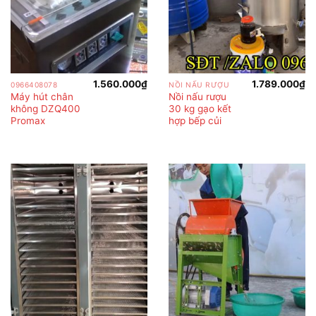
1.560.000
₫
1.789.000
₫
0966408078
NỒI NẤU RƯỢU
Máy hút chân
Nồi nấu rượu
không DZQ400
30 kg gạo kết
Promax
hợp bếp củi