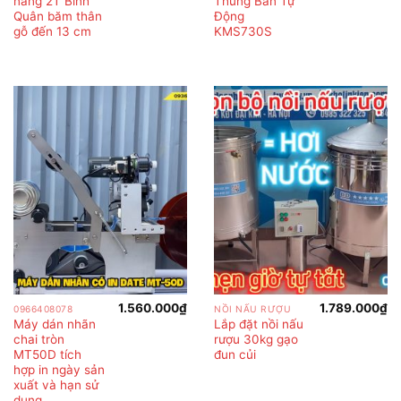
năng 2T Bình
Thùng Bán Tự
là:
tại
1.680.000₫.
là:
Quân băm thân
Động
1.600.000₫.
gỗ đến 13 cm
KMS730S
1.560.000
₫
1.789.000
₫
0966408078
NỒI NẤU RƯỢU
Máy dán nhãn
Lắp đặt nồi nấu
chai tròn
rượu 30kg gạo
MT50D tích
đun củi
hợp in ngày sản
xuất và hạn sử
dụng