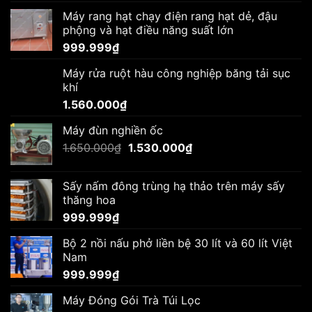
Máy rang hạt chạy điện rang hạt dẻ, đậu
phộng và hạt điều năng suất lớn
999.999
₫
Máy rửa ruột hàu công nghiệp băng tải sục
khí
1.560.000
₫
Máy đùn nghiền ốc
Giá
Giá
1.650.000
₫
1.530.000
₫
gốc
hiện
là:
tại
Sấy nấm đông trùng hạ thảo trên máy sấy
1.650.000₫.
là:
thăng hoa
1.530.000₫.
999.999
₫
Bộ 2 nồi nấu phở liền bệ 30 lít và 60 lít Việt
Nam
999.999
₫
Máy Đóng Gói Trà Túi Lọc