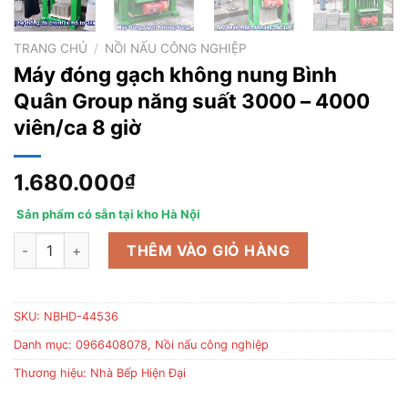
TRANG CHỦ
/
NỒI NẤU CÔNG NGHIỆP
Máy đóng gạch không nung Bình
Quân Group năng suất 3000 – 4000
viên/ca 8 giờ
1.680.000
₫
Sản phẩm có sẵn tại kho Hà Nội
Máy đóng gạch không nung Bình Quân Group năng suất 3000 -
THÊM VÀO GIỎ HÀNG
SKU:
NBHD-44536
Danh mục:
0966408078
,
Nồi nấu công nghiệp
Thương hiệu:
Nhà Bếp Hiện Đại