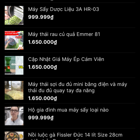
Máy Sấy Dược Liệu 3A HR-03
999.999
₫
Máy thái rau củ quả Emmer 81
1.650.000
₫
Cập Nhật Giá Máy Ép Cám Viên
1.650.000
₫
Máy thái sợi đu đủ mini bằng điện và máy
thái đu đủ quay tay đa năng
1.650.000
₫
Hộ gia đình mua máy sấy loại nào
999.999
₫
Nồi luộc gà Fissler Đức 14 lít Size 28cm