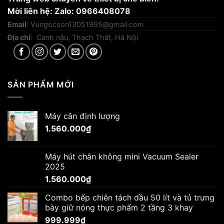
Mời liên hệ: Zalo: 0966408078
Email
:
Vungocson13051995@gmail.com
Địa chỉ
: Canh nậu, Thạch Thất, Hà Nội
SẢN PHẨM MỚI
Máy cân định lượng
1.560.000
₫
Máy hút chân không mini Vacuum Sealer
2025
1.560.000
₫
Combo bếp chiên tách dầu 50 lít và tủ trưng
bày giữ nóng thực phẩm 2 tầng 3 khay
999.999
₫