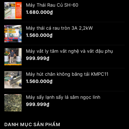
Máy Thái Rau Củ SH-60
1.680.000
₫
Máy thái cá rau tròn 3A 2,2kW
1.560.000
₫
Máy vắt ly tâm vắt nghệ và vắt đậu phụ
999.999
₫
Máy hút chân không băng tải KMPC11
1.560.000
₫
Máy sấy lạnh sấy lá sâm ngọc linh
999.999
₫
DANH MỤC SẢN PHẨM