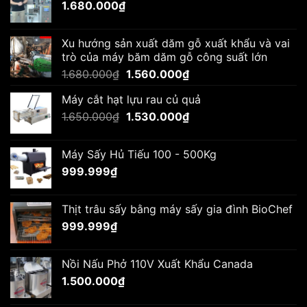
1.680.000
₫
Xu hướng sản xuất dăm gỗ xuất khẩu và vai
trò của máy băm dăm gỗ công suất lớn
Giá
Giá
1.680.000
₫
1.560.000
₫
gốc
hiện
Máy cắt hạt lựu rau củ quả
là:
tại
Giá
Giá
1.650.000
₫
1.680.000₫.
1.530.000
₫
là:
gốc
hiện
1.560.000₫.
là:
tại
Máy Sấy Hủ Tiếu 100 - 500Kg
1.650.000₫.
là:
999.999
₫
1.530.000₫.
Thịt trâu sấy bằng máy sấy gia đình BioChef
999.999
₫
Nồi Nấu Phở 110V Xuất Khẩu Canada
1.500.000
₫