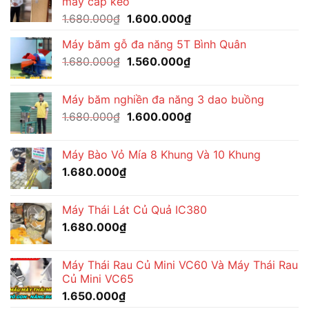
máy cáp kéo
1.680.000₫.
là:
Giá
Giá
1.680.000
₫
1.600.000
₫
1.560.000₫.
gốc
hiện
Máy băm gỗ đa năng 5T Bình Quân
là:
tại
Giá
Giá
1.680.000
₫
1.680.000₫.
1.560.000
₫
là:
gốc
hiện
1.600.000₫.
là:
tại
Máy băm nghiền đa năng 3 dao buồng
1.680.000₫.
là:
Giá
Giá
1.680.000
₫
1.600.000
₫
1.560.000₫.
gốc
hiện
là:
tại
Máy Bào Vỏ Mía 8 Khung Và 10 Khung
1.680.000₫.
là:
1.680.000
₫
1.600.000₫.
Máy Thái Lát Củ Quả IC380
1.680.000
₫
Máy Thái Rau Củ Mini VC60 Và Máy Thái Rau
Củ Mini VC65
1.650.000
₫