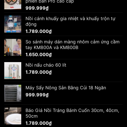
phiên bản Pro cao cấp
999.999
₫
Nồi cánh khuấy gia nhiệt và khuấy trộn tự
động
1.789.000
₫
So sánh máy dán màng nhôm cảm ứng cầm
tay KM800A và KM800B
1.650.000
₫
Nồi nấu cháo 60 lít
1.789.000
₫
Máy Sấy Nông Sản Bằng Củi 18 Ngăn
999.999
₫
Báo Giá Nồi Tráng Bánh Cuốn 30cm, 40cm,
50cm
1.789.000
₫