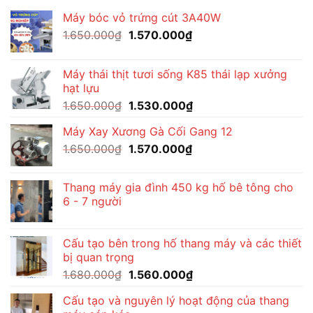
Máy bóc vỏ trứng cút 3A40W
Giá
Giá
1.650.000
₫
1.570.000
₫
gốc
hiện
là:
tại
Máy thái thịt tươi sống K85 thái lạp xưởng
1.650.000₫.
là:
hạt lựu
1.570.000₫.
Giá
Giá
1.650.000
₫
1.530.000
₫
gốc
hiện
Máy Xay Xương Gà Cối Gang 12
là:
tại
Giá
Giá
1.650.000
₫
1.650.000₫.
1.570.000
₫
là:
gốc
hiện
1.530.000₫.
là:
tại
Thang máy gia đình 450 kg hố bê tông cho
1.650.000₫.
là:
6 - 7 người
1.570.000₫.
Cấu tạo bên trong hố thang máy và các thiết
bị quan trọng
Giá
Giá
1.680.000
₫
1.560.000
₫
gốc
hiện
Cấu tạo và nguyên lý hoạt động của thang
là:
tại