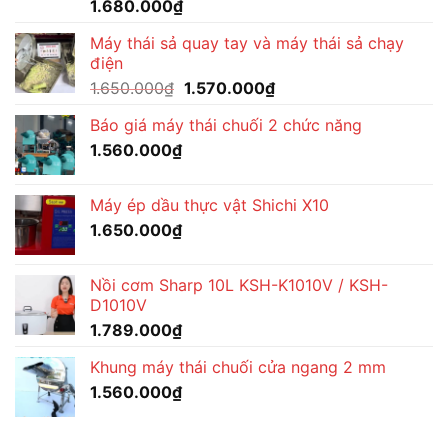
1.680.000
₫
Máy thái sả quay tay và máy thái sả chạy
điện
Giá
Giá
1.650.000
₫
1.570.000
₫
gốc
hiện
Báo giá máy thái chuối 2 chức năng
là:
tại
1.560.000
₫
1.650.000₫.
là:
1.570.000₫.
Máy ép dầu thực vật Shichi X10
1.650.000
₫
Nồi cơm Sharp 10L KSH-K1010V / KSH-
D1010V
1.789.000
₫
Khung máy thái chuối cửa ngang 2 mm
1.560.000
₫