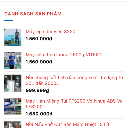
DANH SÁCH SẢN PHẨM
Máy ép cám viên S250
1.560.000
₫
Máy cân định lượng 2500g VITEKO
1.560.000
₫
Nồi chưng cất tinh dầu công suất đa dạng từ
20L đến 2000L
999.999
₫
Máy Hàn Miệng Túi PFS200 Vỏ Nhựa ABS Và
PFS200
1.680.000
₫
Nồi Nấu Phở Đặt Bàn Mâm Nhiệt 15 Lít