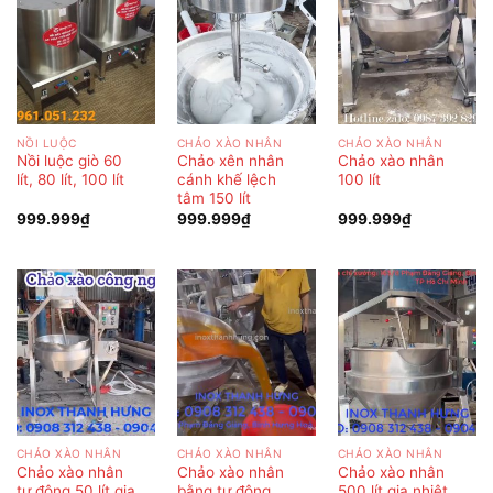
NỒI LUỘC
CHẢO XÀO NHÂN
CHẢO XÀO NHÂN
Nồi luộc giò 60
Chảo xên nhân
Chảo xào nhân
lít, 80 lít, 100 lít
cánh khế lệch
100 lít
tâm 150 lít
999.999
₫
999.999
₫
999.999
₫
CHẢO XÀO NHÂN
CHẢO XÀO NHÂN
CHẢO XÀO NHÂN
Chảo xào nhân
Chảo xào nhân
Chảo xào nhân
tự động 50 lít gia
bằng tự động
500 lít gia nhiệt