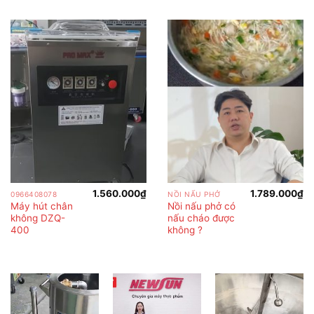
1.560.000
₫
1.789.000
₫
0966408078
NỒI NẤU PHỞ
Máy hút chân
Nồi nấu phở có
không DZQ-
nấu cháo được
400
không ?