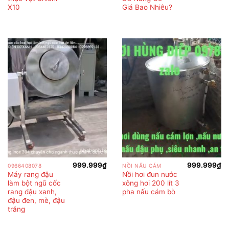
X10
Giá Bao Nhiêu?
999.999
₫
999.999
₫
0966408078
NỒI NẤU CÁM
Máy rang đậu
Nồi hơi đun nước
làm bột ngũ cốc
xông hơi 200 lít 3
rang đậu xanh,
pha nấu cám bò
đậu đen, mè, đậu
trắng