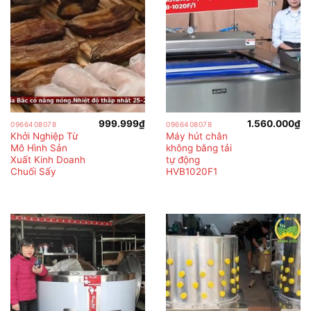
999.999
₫
1.560.000
₫
0966408078
0966408078
Khởi Nghiệp Từ
Máy hút chân
Mô Hình Sản
không băng tải
Xuất Kinh Doanh
tự động
Chuối Sấy
HVB1020F1