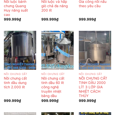
Nồi luộc bánh
Nồi luộc và hấp
Gia công nồi nấu
chưng Quang
giò chả đa năng
theo yêu cầu
Huy năng suất
200 lít
cao
999.999
₫
999.999
₫
999.999
₫
NỒI CHƯNG CẤT
NỒI CHƯNG CẤT
NỒI CHƯNG CẤT
Nồi chưng cất
Nồi chưng cất
NỒI CHƯNG CẤT
tinh dầu dung
tinh dầu 60 lít
TINH DẦU 2000
tích 2.000 lít
công nghệ
LÍT 3 LỚP GIA
truyền nhiệt
NHIỆT CÁCH
bằng dầu
THỦY
999.999
₫
999.999
₫
999.999
₫