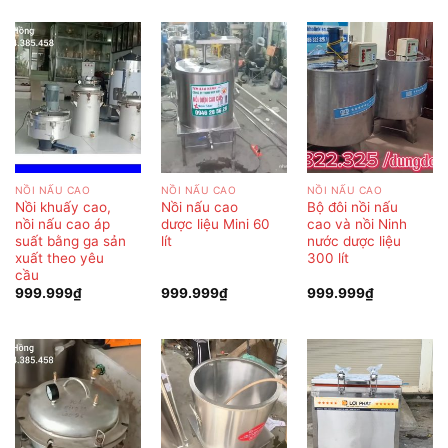
NỒI NẤU CAO
NỒI NẤU CAO
NỒI NẤU CAO
Nồi khuấy cao,
Nồi nấu cao
Bộ đôi nồi nấu
nồi nấu cao áp
dược liệu Mini 60
cao và nồi Ninh
suất bằng ga sản
lít
nước dược liệu
xuất theo yêu
300 lít
cầu
999.999
₫
999.999
₫
999.999
₫