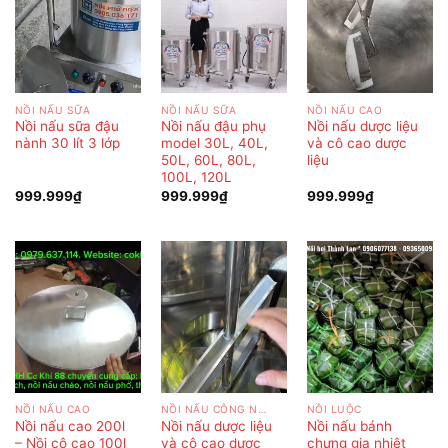
NỒI NẤU SỮA
NỒI NẤU SỮA
NỒI NẤU CAO
Nồi nấu sữa đậu
Nồi nấu đậu phụ
Nồi nấu dược liệu
nành 30 lít 3 lớp
model 30L, 40L,
và cô cao dược
50L, 60L, 80L,
liệu
100L, 120L
999.999
₫
999.999
₫
999.999
₫
NỒI NẤU CAO
NỒI NẤU CÔNG NGHIỆP
NỒI LUỘC
Nồi nấu cao 200l
Nồi nấu dược liệu
Nồi nấu bánh
– Nồi cô cao 100l
và cô cao dược
chưng gia nhiệt