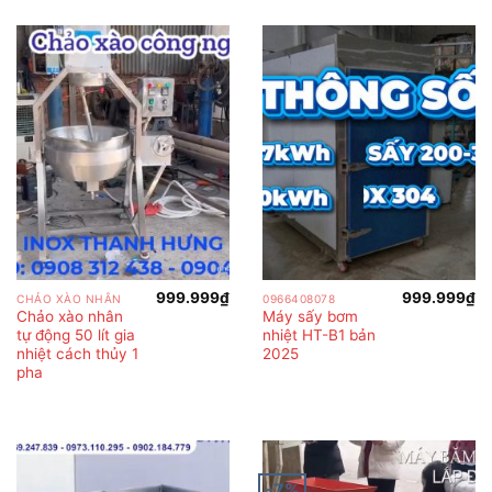
999.999
₫
999.999
₫
CHẢO XÀO NHÂN
0966408078
Chảo xào nhân
Máy sấy bơm
tự động 50 lít gia
nhiệt HT-B1 bản
nhiệt cách thủy 1
2025
pha
-7%