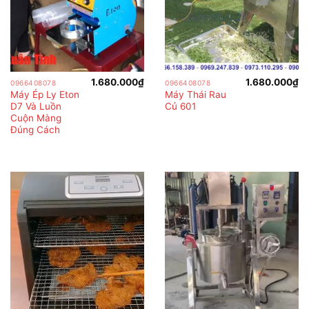
1.680.000
₫
1.680.000
₫
0966408078
0966408078
Máy Ép Ly Eton
Máy Thái Rau
D7 Và Luồn
Củ 601
Cuộn Màng
Đúng Cách