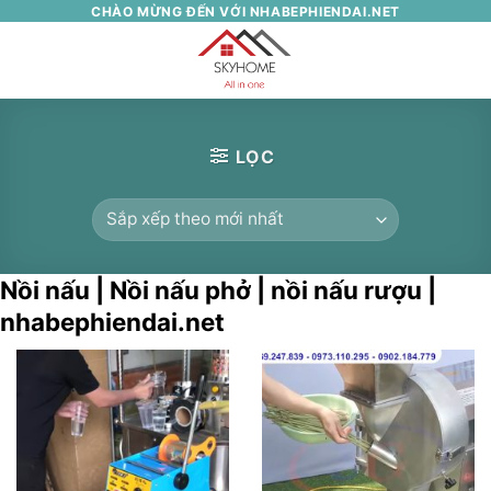
Skip
CHÀO MỪNG ĐẾN VỚI NHABEPHIENDAI.NET
to
0
content
LỌC
Nồi nấu | Nồi nấu phở | nồi nấu rượu |
nhabephiendai.net