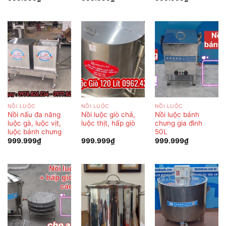
NỒI LUỘC
NỒI LUỘC
NỒI LUỘC
Nồi nấu đa năng
Nồi luộc giò chả,
Nồi luộc bánh
luộc gà, luộc vịt,
luộc thịt, hấp giò
chưng gia đình
luộc bánh chưng
50L
999.999
₫
999.999
₫
999.999
₫