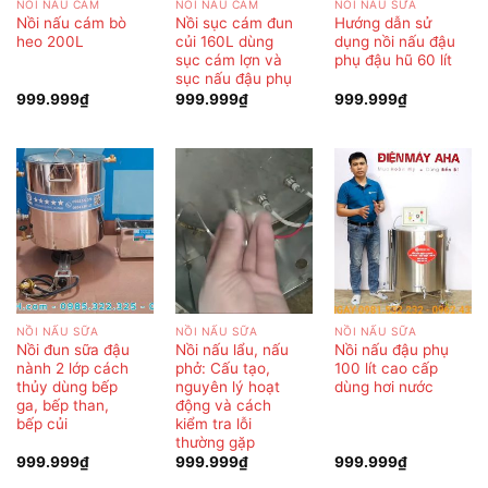
NỒI NẤU CÁM
NỒI NẤU CÁM
NỒI NẤU SỮA
Nồi nấu cám bò
Nồi sục cám đun
Hướng dẫn sử
heo 200L
củi 160L dùng
dụng nồi nấu đậu
sục cám lợn và
phụ đậu hũ 60 lít
sục nấu đậu phụ
999.999
₫
999.999
₫
999.999
₫
NỒI NẤU SỮA
NỒI NẤU SỮA
NỒI NẤU SỮA
Nồi đun sữa đậu
Nồi nấu lẩu, nấu
Nồi nấu đậu phụ
nành 2 lớp cách
phở: Cấu tạo,
100 lít cao cấp
thủy dùng bếp
nguyên lý hoạt
dùng hơi nước
ga, bếp than,
động và cách
bếp củi
kiểm tra lỗi
thường gặp
999.999
₫
999.999
₫
999.999
₫