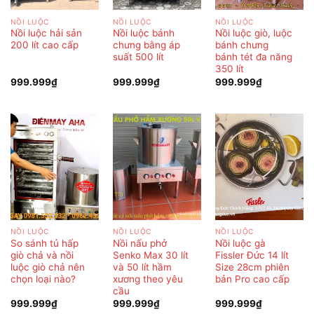
NỒI LUỘC
NỒI LUỘC
NỒI LUỘC
Nồi luộc hải sản
Nồi luộc bánh
Nồi luộc giò, luộc
200 lít cao cấp
chưng bằng áp
bánh chưng
suất 500 lít
bánh tét đa năng
350 lít
999.999
₫
999.999
₫
999.999
₫
NỒI LUỘC
NỒI LUỘC
NỒI LUỘC
So sánh tủ hấp
Nồi nấu phở
Nồi luộc gà
giò chả và nồi
Senko Max 30 lít
Fissler Đức 14 lít
luộc giò chả nên
và 50 lít hầm
Size 28cm phiên
chọn loại nào?
xương theo yêu
bản Pro cao cấp
cầu
999.999
₫
999.999
₫
999.999
₫