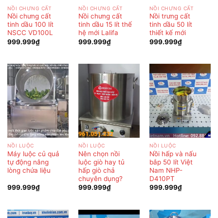
NỒI CHƯNG CẤT
NỒI CHƯNG CẤT
NỒI CHƯNG CẤT
Nồi chưng cất
Nồi chưng cất
Nồi trưng cất
tinh dầu 100 lít
tinh dầu 15 lít thế
tinh dầu 50 lít
NSCC VD100L
hệ mới Lalifa
thiết kế mới
999.999
₫
999.999
₫
999.999
₫
NỒI LUỘC
NỒI LUỘC
NỒI LUỘC
Máy luộc củ quả
Nên chọn nồi
Nồi hấp và nấu
tự động nâng
luộc giò hay tủ
bắp 50 lít Việt
lòng chứa liệu
hấp giò chả
Nam NHP-
chuyên dụng?
D410PT
999.999
₫
999.999
₫
999.999
₫