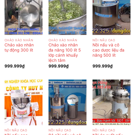
CHẢO XÀO NHÂN
CHẢO XÀO NHÂN
NỒI NẤU CAO
Chảo xào nhân
Chảo xào nhân
Nồi nấu và cô
tự động 300 lít
đa năng 100 lít 5
cao dược liệu đa
lớp cánh khuấy
năng 500 lít
lệch tâm
999.999
₫
999.999
₫
999.999
₫
NỒI NẤU CAO
NỒI NẤU CAO
NỒI NẤU CAO