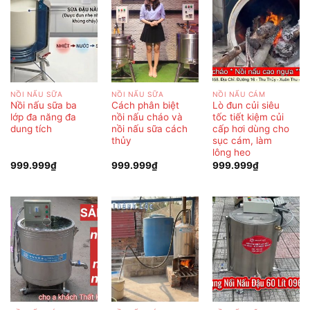
NỒI NẤU SỮA
NỒI NẤU SỮA
NỒI NẤU CÁM
Nồi nấu sữa ba
Cách phân biệt
Lò đun củi siêu
lớp đa năng đa
nồi nấu cháo và
tốc tiết kiệm củi
dung tích
nồi nấu sữa cách
cấp hơi dùng cho
thủy
sục cám, làm
lông heo
999.999
₫
999.999
₫
999.999
₫