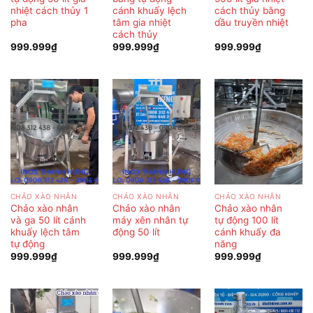
nhiệt cách thủy 1
cánh khuấy lệch
cách thủy bằng
pha
tâm gia nhiệt
dầu truyền nhiệt
cách thủy
999.999
₫
999.999
₫
999.999
₫
CHẢO XÀO NHÂN
CHẢO XÀO NHÂN
CHẢO XÀO NHÂN
Chảo xào nhân
Chảo xào nhân
Chảo xào nhân
và ga 50 lít cánh
máy xên nhân tự
tự động 100 lít
khuấy lệch tâm
động 50 lít
cánh khuấy đa
tự động
năng
999.999
₫
999.999
₫
999.999
₫