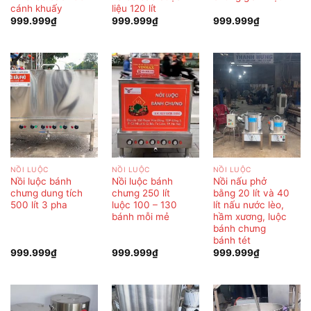
cánh khuấy
liệu 120 lít
999.999
₫
999.999
₫
999.999
₫
NỒI LUỘC
NỒI LUỘC
NỒI LUỘC
Nồi luộc bánh
Nồi luộc bánh
Nồi nấu phở
chưng dung tích
chưng 250 lít
bằng 20 lít và 40
500 lít 3 pha
luộc 100 – 130
lít nấu nước lèo,
bánh mỗi mẻ
hầm xương, luộc
bánh chưng
bánh tét
999.999
₫
999.999
₫
999.999
₫