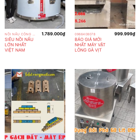
1.789.000
₫
999.999
₫
NỒI NẤU CÔNG NGHIỆP
0966408078
SIÊU NỒI NẤU
BÁO GIÁ MỚI
LỚN NHẤT
NHẤT MÁY VẶT
VIỆT NAM
LÔNG GÀ VỊT