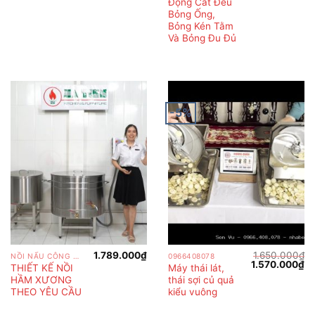
Động Cắt Đều
Bỏng Ống,
Bỏng Kén Tằm
Và Bỏng Đu Đủ
-5%
1.789.000
₫
1.650.000
₫
NỒI NẤU CÔNG NGHIỆP
0966408078
Giá
Gi
1.570.000
₫
THIẾT KẾ NỒI
Máy thái lát,
gốc
hi
HẦM XƯƠNG
thái sợi củ quả
là:
tại
1.650.000₫.
là:
THEO YÊU CẦU
kiểu vuông
1.