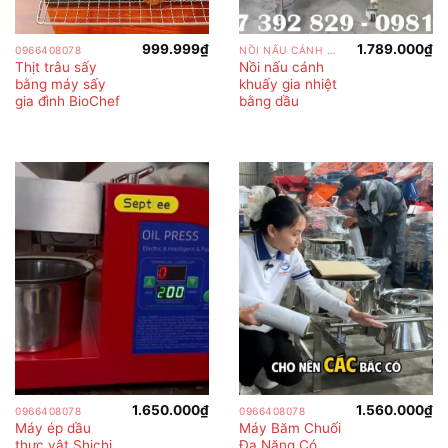
999.999
₫
1.789.000
₫
0966408078
NỒI NẤU CÁNH KHUẤY
Thịt trâu sấy
Nồi nấu cánh
bằng máy sấy
khuấy gia nhiệt
gia đình BioChef
bằng dầu
1.650.000
₫
1.560.000
₫
0966408078
0966408078
Máy ép dầu
Máy Băm Chuối
thực vật Shichi
Đa Năng Có