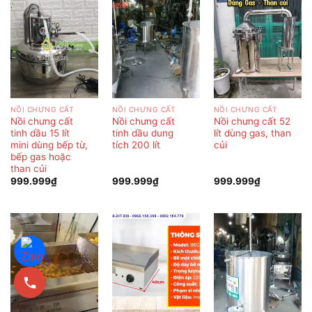
NỒI CHƯNG CẤT
NỒI CHƯNG CẤT
NỒI CHƯNG CẤT
Nồi chưng cất
Nồi chưng cất
Nồi chưng cất 52
tinh dầu 15 lít
tinh dầu dung
lít dùng gas, than
mini dùng bếp từ,
tích 200 lít
củi
bếp gas hoặc
than củi
999.999
₫
999.999
₫
999.999
₫