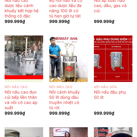
Nồi nấu cao
Bộ nồi nấu và cô
Nồi áp suất nấu
dược liệu cánh
cao dược liệu đa
cao, dầu, gas và
khuấy kết hợp hệ
năng 100 lít có
củi
thống cô đặc
tủ hẹn giờ tự tắt
999.999
₫
999.999
₫
999.999
₫
NỒI NẤU CAO
NỒI NẤU CAO
NỒI NẤU SỮA
Nồi nấu cao đun
Nồi cánh khuấy
Nồi nấu đậu phụ
củi bếp liền thân
50 lít dùng dầu
50 lít
và nồi cô cao áp
truyền nhiệt có
suất
tủ rời
999.999
₫
999.999
₫
999.999
₫