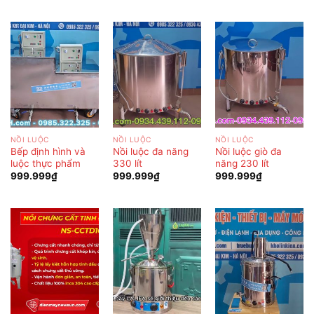
NỒI LUỘC
NỒI LUỘC
NỒI LUỘC
Bếp định hình và
Nồi luộc đa năng
Nồi luộc giò đa
luộc thực phẩm
330 lít
năng 230 lít
999.999
₫
999.999
₫
999.999
₫