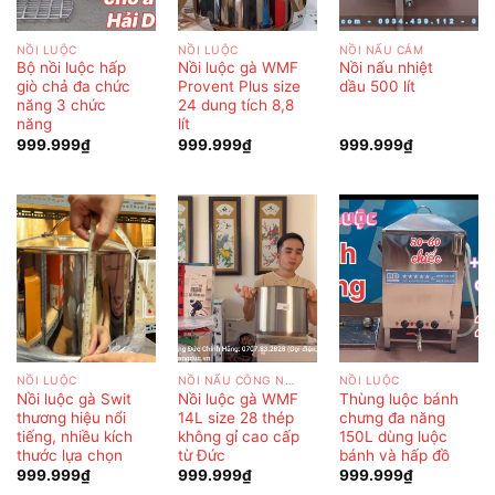
NỒI LUỘC
NỒI LUỘC
NỒI NẤU CÁM
Bộ nồi luộc hấp
Nồi luộc gà WMF
Nồi nấu nhiệt
giò chả đa chức
Provent Plus size
dầu 500 lít
năng 3 chức
24 dung tích 8,8
năng
lít
999.999
₫
999.999
₫
999.999
₫
NỒI LUỘC
NỒI NẤU CÔNG NGHIỆP
NỒI LUỘC
Nồi luộc gà Swit
Nồi luộc gà WMF
Thùng luộc bánh
thương hiệu nổi
14L size 28 thép
chưng đa năng
tiếng, nhiều kích
không gỉ cao cấp
150L dùng luộc
thước lựa chọn
từ Đức
bánh và hấp đồ
999.999
₫
999.999
₫
999.999
₫