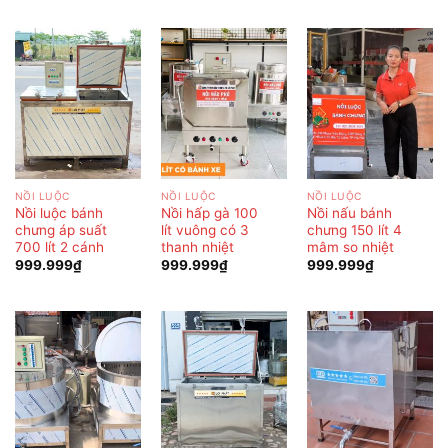
NỒI LUỘC
NỒI LUỘC
NỒI LUỘC
Nồi luộc bánh
Nồi hấp gà 100
Nồi nấu bánh
chưng áp suất
lít vuông có 3
chưng 150 lít 4
700 lít 2 cánh
thanh nhiệt
mâm so nhiệt
999.999
₫
999.999
₫
999.999
₫