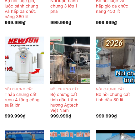
Bộ nồi luộc giò,
Nồi luộc bánh
Bộ nồi luộc và
luộc bánh chưng
chưng 3 lớp 1
hấp giò đa chức
và hấp đa chức
pha
năng 450 lít
năng 380 lít
999.999
₫
999.999
₫
999.999
₫
NỒI CHƯNG CẤT
NỒI CHƯNG CẤT
NỒI CHƯNG CẤT
Tháp chưng cất
Bộ chưng cất
Bộ nồi chưng cất
rượu 4 tầng công
tinh dầu trầm
tinh dầu 80 lít
suất lớn
hương Agtech
Việt Nam
999.999
₫
999.999
₫
999.999
₫