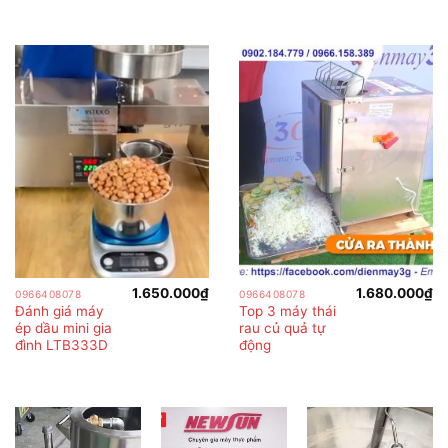
1.650.000
₫
1.680.000
₫
0966408078
0966408078
Đánh giá máy
Top 3 máy thái
ép dầu mini gia
rau củ quả tự
đình LTB333D
động