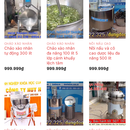
CHẢO XÀO NHÂN
CHẢO XÀO NHÂN
NỒI NẤU CAO
Chảo xào nhân
Chảo xào nhân
Nồi nấu và cô
tự động 300 lít
đa năng 100 lít 5
cao dược liệu đa
lớp cánh khuấy
năng 500 lít
lệch tâm
999.999
₫
999.999
₫
999.999
₫