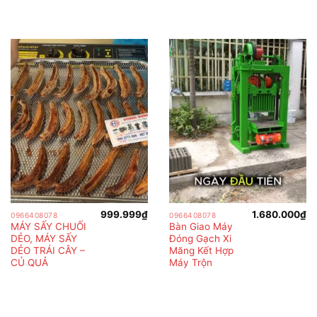
999.999
₫
1.680.000
₫
0966408078
0966408078
MÁY SẤY CHUỐI
Bàn Giao Máy
DẺO, MÁY SẤY
Đóng Gạch Xi
DẺO TRÁI CÂY –
Măng Kết Hợp
CỦ QUẢ
Máy Trộn