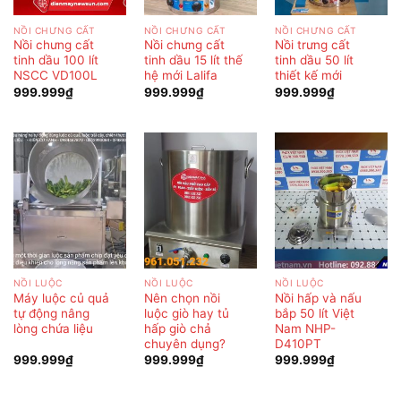
NỒI CHƯNG CẤT
NỒI CHƯNG CẤT
NỒI CHƯNG CẤT
Nồi chưng cất
Nồi chưng cất
Nồi trưng cất
tinh dầu 100 lít
tinh dầu 15 lít thế
tinh dầu 50 lít
NSCC VD100L
hệ mới Lalifa
thiết kế mới
999.999
₫
999.999
₫
999.999
₫
NỒI LUỘC
NỒI LUỘC
NỒI LUỘC
Máy luộc củ quả
Nên chọn nồi
Nồi hấp và nấu
tự động nâng
luộc giò hay tủ
bắp 50 lít Việt
lòng chứa liệu
hấp giò chả
Nam NHP-
chuyên dụng?
D410PT
999.999
₫
999.999
₫
999.999
₫