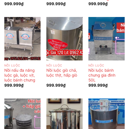
999.999
₫
999.999
₫
999.999
₫
NỒI LUỘC
NỒI LUỘC
NỒI LUỘC
Nồi nấu đa năng
Nồi luộc giò chả,
Nồi luộc bánh
luộc gà, luộc vịt,
luộc thịt, hấp giò
chưng gia đình
luộc bánh chưng
50L
999.999
₫
999.999
₫
999.999
₫