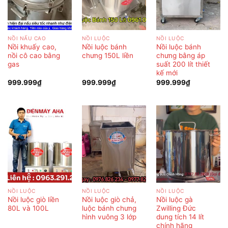
NỒI NẤU CAO
NỒI LUỘC
NỒI LUỘC
Nồi khuấy cao,
Nồi luộc bánh
Nồi luộc bánh
nồi cô cao bằng
chưng 150L liền
chưng bằng áp
gas
suất 200 lít thiết
kế mới
999.999
₫
999.999
₫
999.999
₫
NỒI LUỘC
NỒI LUỘC
NỒI LUỘC
Nồi luộc giò liền
Nồi luộc giò chả,
Nồi luộc gà
80L và 100L
luộc bánh chưng
Zwilling Đức
hình vuông 3 lớp
dung tích 14 lít
chính hãng