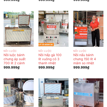
NỒI LUỘC
NỒI LUỘC
NỒI LUỘC
Nồi luộc bánh
Nồi hấp gà 100
Nồi nấu bánh
chưng áp suất
lít vuông có 3
chưng 150 lít 4
700 lít 2 cánh
thanh nhiệt
mâm so nhiệt
999.999
₫
999.999
₫
999.999
₫