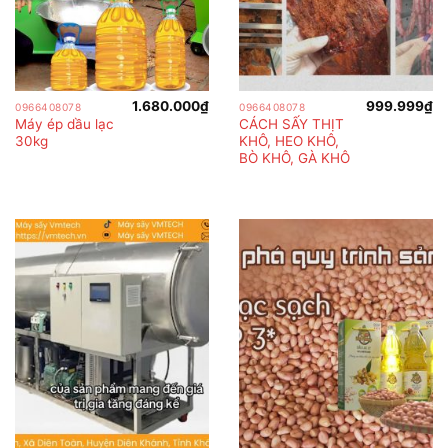
1.680.000
₫
999.999
₫
0966408078
0966408078
Máy ép dầu lạc
CÁCH SẤY THỊT
30kg
KHÔ, HEO KHÔ,
BÒ KHÔ, GÀ KHÔ