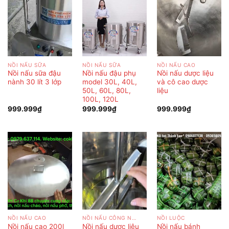
NỒI NẤU SỮA
NỒI NẤU SỮA
NỒI NẤU CAO
Nồi nấu sữa đậu
Nồi nấu đậu phụ
Nồi nấu dược liệu
nành 30 lít 3 lớp
model 30L, 40L,
và cô cao dược
50L, 60L, 80L,
liệu
100L, 120L
999.999
₫
999.999
₫
999.999
₫
NỒI NẤU CAO
NỒI NẤU CÔNG NGHIỆP
NỒI LUỘC
Nồi nấu cao 200l
Nồi nấu dược liệu
Nồi nấu bánh