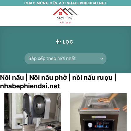
Skip
CHÀO MỪNG ĐẾN VỚI NHABEPHIENDAI.NET
to
0
content
LỌC
Nồi nấu | Nồi nấu phở | nồi nấu rượu |
nhabephiendai.net