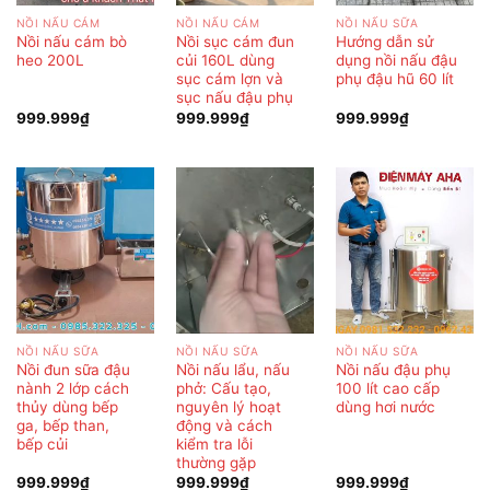
NỒI NẤU CÁM
NỒI NẤU CÁM
NỒI NẤU SỮA
Nồi nấu cám bò
Nồi sục cám đun
Hướng dẫn sử
heo 200L
củi 160L dùng
dụng nồi nấu đậu
sục cám lợn và
phụ đậu hũ 60 lít
sục nấu đậu phụ
999.999
₫
999.999
₫
999.999
₫
NỒI NẤU SỮA
NỒI NẤU SỮA
NỒI NẤU SỮA
Nồi đun sữa đậu
Nồi nấu lẩu, nấu
Nồi nấu đậu phụ
nành 2 lớp cách
phở: Cấu tạo,
100 lít cao cấp
thủy dùng bếp
nguyên lý hoạt
dùng hơi nước
ga, bếp than,
động và cách
bếp củi
kiểm tra lỗi
thường gặp
999.999
₫
999.999
₫
999.999
₫