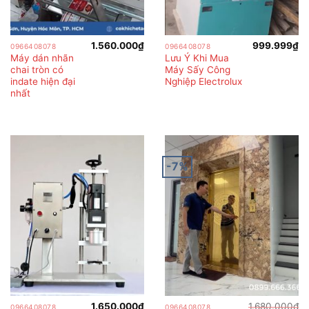
1.560.000
₫
999.999
₫
0966408078
0966408078
Máy dán nhãn
Lưu Ý Khi Mua
chai tròn có
Máy Sấy Công
indate hiện đại
Nghiệp Electrolux
nhất
-7%
1.650.000
₫
1.680.000
₫
0966408078
0966408078