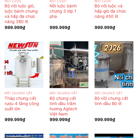
NỒI LUỘC
NỒI LUỘC
NỒI LUỘC
Bộ nồi luộc giò,
Nồi luộc bánh
Bộ nồi luộc và
luộc bánh chưng
chưng 3 lớp 1
hấp giò đa chức
và hấp đa chức
pha
năng 450 lít
năng 380 lít
999.999
₫
999.999
₫
999.999
₫
NỒI CHƯNG CẤT
NỒI CHƯNG CẤT
NỒI CHƯNG CẤT
Tháp chưng cất
Bộ chưng cất
Bộ nồi chưng cất
rượu 4 tầng công
tinh dầu trầm
tinh dầu 80 lít
suất lớn
hương Agtech
Việt Nam
999.999
₫
999.999
₫
999.999
₫