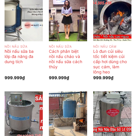
NỒI NẤU SỮA
NỒI NẤU SỮA
NỒI NẤU CÁM
Nồi nấu sữa ba
Cách phân biệt
Lò đun củi siêu
lớp đa năng đa
nồi nấu cháo và
tốc tiết kiệm củi
dung tích
nồi nấu sữa cách
cấp hơi dùng cho
thủy
sục cám, làm
lông heo
999.999
₫
999.999
₫
999.999
₫