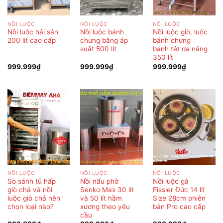
NỒI LUỘC
NỒI LUỘC
NỒI LUỘC
Nồi luộc hải sản
Nồi luộc bánh
Nồi luộc giò, luộc
200 lít cao cấp
chưng bằng áp
bánh chưng
suất 500 lít
bánh tét đa năng
350 lít
999.999
₫
999.999
₫
999.999
₫
NỒI LUỘC
NỒI LUỘC
NỒI LUỘC
So sánh tủ hấp
Nồi nấu phở
Nồi luộc gà
giò chả và nồi
Senko Max 30 lít
Fissler Đức 14 lít
luộc giò chả nên
và 50 lít hầm
Size 28cm phiên
chọn loại nào?
xương theo yêu
bản Pro cao cấp
cầu