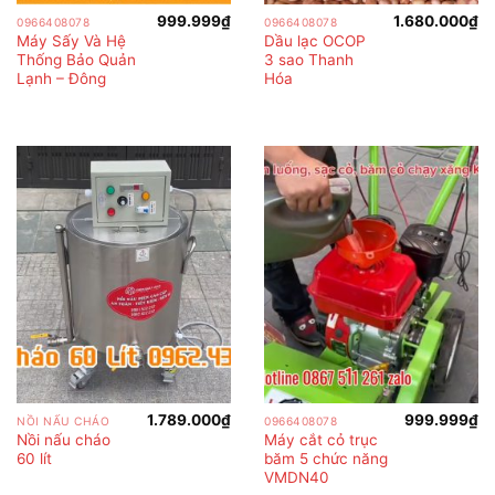
999.999
₫
1.680.000
₫
0966408078
0966408078
Máy Sấy Và Hệ
Dầu lạc OCOP
Thống Bảo Quản
3 sao Thanh
Lạnh – Đông
Hóa
1.789.000
₫
999.999
₫
NỒI NẤU CHÁO
0966408078
Nồi nấu cháo
Máy cắt cỏ trục
60 lít
băm 5 chức năng
VMDN40