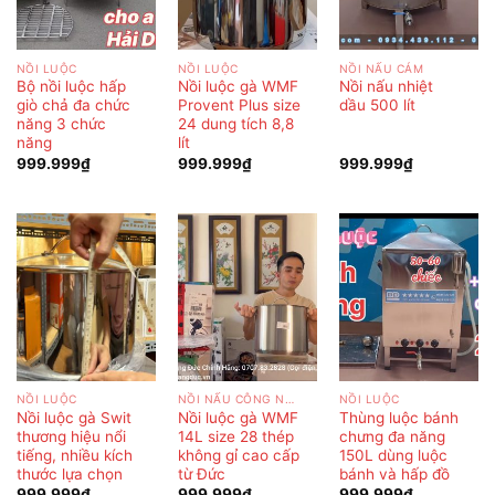
NỒI LUỘC
NỒI LUỘC
NỒI NẤU CÁM
Bộ nồi luộc hấp
Nồi luộc gà WMF
Nồi nấu nhiệt
giò chả đa chức
Provent Plus size
dầu 500 lít
năng 3 chức
24 dung tích 8,8
năng
lít
999.999
₫
999.999
₫
999.999
₫
NỒI LUỘC
NỒI NẤU CÔNG NGHIỆP
NỒI LUỘC
Nồi luộc gà Swit
Nồi luộc gà WMF
Thùng luộc bánh
thương hiệu nổi
14L size 28 thép
chưng đa năng
tiếng, nhiều kích
không gỉ cao cấp
150L dùng luộc
thước lựa chọn
từ Đức
bánh và hấp đồ
999.999
₫
999.999
₫
999.999
₫