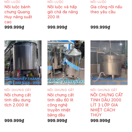
NỒI LUỘC
NỒI LUỘC
NỒI LUỘC
Nồi luộc bánh
Nồi luộc và hấp
Gia công nồi nấu
chưng Quang
giò chả đa năng
theo yêu cầu
Huy năng suất
200 lít
cao
999.999
₫
999.999
₫
999.999
₫
NỒI CHƯNG CẤT
NỒI CHƯNG CẤT
NỒI CHƯNG CẤT
Nồi chưng cất
Nồi chưng cất
NỒI CHƯNG CẤT
tinh dầu dung
tinh dầu 60 lít
TINH DẦU 2000
tích 2.000 lít
công nghệ
LÍT 3 LỚP GIA
truyền nhiệt
NHIỆT CÁCH
bằng dầu
THỦY
999.999
₫
999.999
₫
999.999
₫