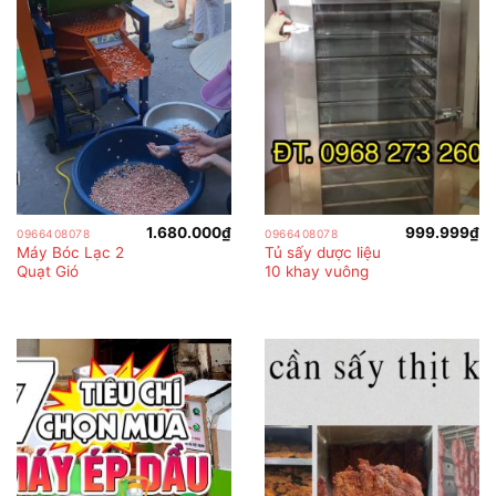
1.680.000
₫
999.999
₫
0966408078
0966408078
Máy Bóc Lạc 2
Tủ sấy dược liệu
Quạt Gió
10 khay vuông