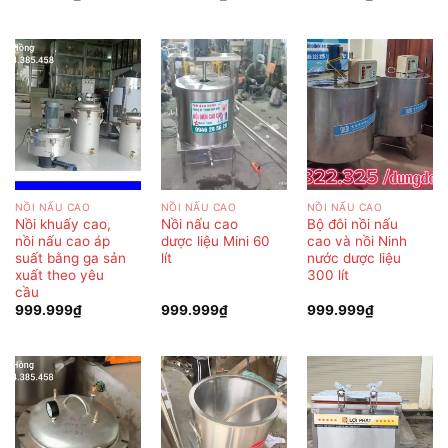
NỒI NẤU CAO
NỒI NẤU CAO
NỒI NẤU CAO
Nồi khuấy cao,
Nồi nấu cao
Bộ đôi nồi nấu
nồi nấu cao áp
dược liệu Mini 60
cao và nồi Ninh
suất bằng ga sản
lít
nước dược liệu
xuất theo yêu
300 lít
cầu
999.999
₫
999.999
₫
999.999
₫