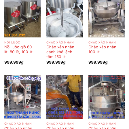
NỒI LUỘC
CHẢO XÀO NHÂN
CHẢO XÀO NHÂN
Nồi luộc giò 60
Chảo xên nhân
Chảo xào nhân
lít, 80 lít, 100 lít
cánh khế lệch
100 lít
tâm 150 lít
999.999
₫
999.999
₫
999.999
₫
CHẢO XÀO NHÂN
CHẢO XÀO NHÂN
CHẢO XÀO NHÂN
Chảo xào nhân
Chảo xào nhân
Chảo xào nhân