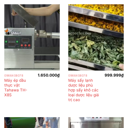
1.650.000
₫
999.999
₫
0966408078
0966408078
Máy ép dầu
Máy sấy lạnh
thực vật
dược liệu phù
Tahawa TH-
hợp sấy khô các
X8S
loại dược liệu giá
trị cao