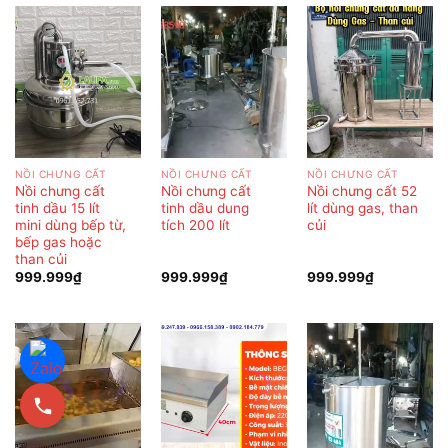
NỒI CHƯNG CẤT
NỒI CHƯNG CẤT
NỒI CHƯNG CẤT
Nồi chưng cất
Nồi chưng cất
Nồi chưng cất 52
tinh dầu 15 lít
tinh dầu dung
lít dùng gas, than
mini dùng bếp từ,
tích 200 lít
củi
bếp gas hoặc
than củi
999.999
₫
999.999
₫
999.999
₫