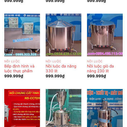
999.999
₫
999.999
₫
999.999
₫
NỒI LUỘC
NỒI LUỘC
NỒI LUỘC
Bếp định hình và
Nồi luộc đa năng
Nồi luộc giò đa
luộc thực phẩm
330 lít
năng 230 lít
999.999
₫
999.999
₫
999.999
₫