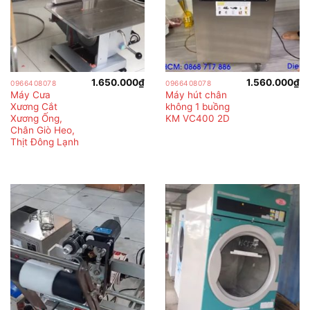
1.650.000
₫
1.560.000
₫
0966408078
0966408078
Máy Cưa
Máy hút chân
Xương Cắt
không 1 buồng
Xương Ống,
KM VC400 2D
Chân Giò Heo,
Thịt Đông Lạnh