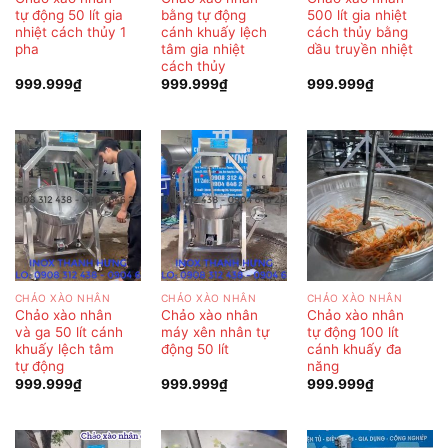
tự động 50 lít gia
bằng tự động
500 lít gia nhiệt
nhiệt cách thủy 1
cánh khuấy lệch
cách thủy bằng
pha
tâm gia nhiệt
dầu truyền nhiệt
cách thủy
999.999
₫
999.999
₫
999.999
₫
CHẢO XÀO NHÂN
CHẢO XÀO NHÂN
CHẢO XÀO NHÂN
Chảo xào nhân
Chảo xào nhân
Chảo xào nhân
và ga 50 lít cánh
máy xên nhân tự
tự động 100 lít
khuấy lệch tâm
động 50 lít
cánh khuấy đa
tự động
năng
999.999
₫
999.999
₫
999.999
₫