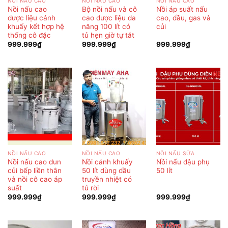
NỒI NẤU CAO
NỒI NẤU CAO
NỒI NẤU CAO
Nồi nấu cao
Bộ nồi nấu và cô
Nồi áp suất nấu
dược liệu cánh
cao dược liệu đa
cao, dầu, gas và
khuấy kết hợp hệ
năng 100 lít có
củi
thống cô đặc
tủ hẹn giờ tự tắt
999.999
₫
999.999
₫
999.999
₫
NỒI NẤU CAO
NỒI NẤU CAO
NỒI NẤU SỮA
Nồi nấu cao đun
Nồi cánh khuấy
Nồi nấu đậu phụ
củi bếp liền thân
50 lít dùng dầu
50 lít
và nồi cô cao áp
truyền nhiệt có
suất
tủ rời
999.999
₫
999.999
₫
999.999
₫