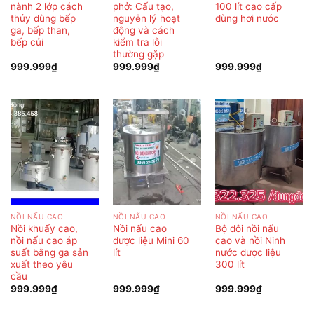
nành 2 lớp cách
phở: Cấu tạo,
100 lít cao cấp
thủy dùng bếp
nguyên lý hoạt
dùng hơi nước
ga, bếp than,
động và cách
bếp củi
kiểm tra lỗi
thường gặp
999.999
₫
999.999
₫
999.999
₫
NỒI NẤU CAO
NỒI NẤU CAO
NỒI NẤU CAO
Nồi khuấy cao,
Nồi nấu cao
Bộ đôi nồi nấu
nồi nấu cao áp
dược liệu Mini 60
cao và nồi Ninh
suất bằng ga sản
lít
nước dược liệu
xuất theo yêu
300 lít
cầu
999.999
₫
999.999
₫
999.999
₫