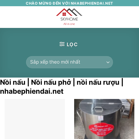
Skip
CHÀO MỪNG ĐẾN VỚI NHABEPHIENDAI.NET
to
0
content
LỌC
Nồi nấu | Nồi nấu phở | nồi nấu rượu |
nhabephiendai.net