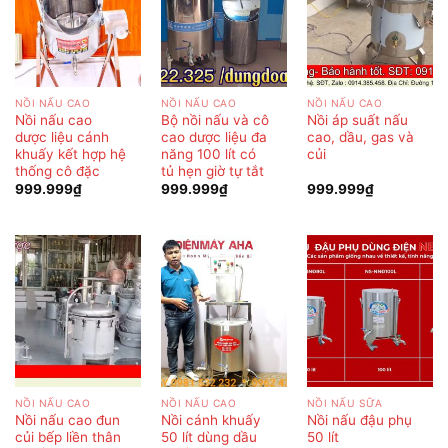
NỒI NẤU CAO
NỒI NẤU CAO
NỒI NẤU CAO
Nồi nấu cao
Bộ nồi nấu và cô
Nồi áp suất nấu
dược liệu cánh
cao dược liệu đa
cao, dầu, gas và
khuấy kết hợp hệ
năng 100 lít có
củi
thống cô đặc
tủ hẹn giờ tự tắt
999.999
₫
999.999
₫
999.999
₫
NỒI NẤU CAO
NỒI NẤU CAO
NỒI NẤU SỮA
Nồi nấu cao đun
Nồi cánh khuấy
Nồi nấu đậu phụ
củi bếp liền thân
50 lít dùng dầu
50 lít