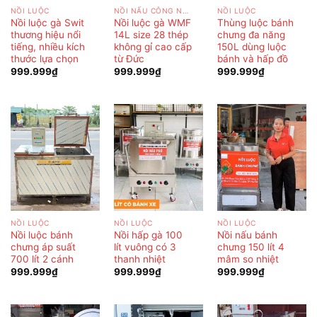
NỒI LUỘC
NỒI NẤU CÔNG NGHIỆP
NỒI LUỘC
Nồi luộc gà Swit
Nồi luộc gà WMF
Thùng luộc bánh
thương hiệu nổi
14L size 28 thép
chưng đa năng
tiếng, nhiều kích
không gỉ cao cấp
150L dùng luộc
thước lựa chọn
từ Đức
bánh và hấp đồ
999.999
₫
999.999
₫
999.999
₫
NỒI LUỘC
NỒI LUỘC
NỒI LUỘC
Nồi luộc bánh
Nồi hấp gà 100
Nồi nấu bánh
chưng áp suất
lít vuông có 3
chưng 150 lít 4
700 lít 2 cánh
thanh nhiệt
mâm so nhiệt
999.999
₫
999.999
₫
999.999
₫