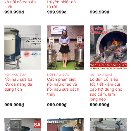
và nồi cô cao áp
truyền nhiệt có
suất
tủ rời
999.999
₫
999.999
₫
999.999
₫
NỒI NẤU SỮA
NỒI NẤU SỮA
NỒI NẤU CÁM
Nồi nấu sữa ba
Cách phân biệt
Lò đun củi siêu
lớp đa năng đa
nồi nấu cháo và
tốc tiết kiệm củi
dung tích
nồi nấu sữa cách
cấp hơi dùng cho
thủy
sục cám, làm
lông heo
999.999
₫
999.999
₫
999.999
₫