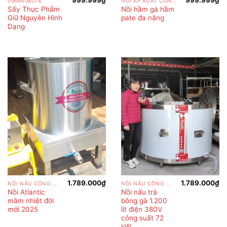
999.999
₫
999.999
₫
0966408078
NỒI ÁP XUẤT CÔNG NGHIỆP
Sấy Thực Phẩm
Nồi hầm gà hầm
Giữ Nguyên Hình
pate đa năng
Dạng
1.789.000
₫
1.789.000
₫
NỒI NẤU CÔNG NGHIỆP
NỒI NẤU CÔNG NGHIỆP
Nồi Atlantic
Nồi nấu trà
mâm nhiệt đời
bông gà 1.200
mới 2025
lít điện 380V
công suất 72
kW