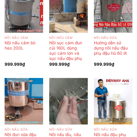
NỒI NẤU CÁM
NỒI NẤU CÁM
NỒI NẤU SỮA
Nồi nấu cám bò
Nồi sục cám đun
Hướng dẫn sử
heo 200L
củi 160L dùng
dụng nồi nấu đậu
sục cám lợn và
phụ đậu hũ 60 lít
sục nấu đậu phụ
999.999
₫
999.999
₫
999.999
₫
NỒI NẤU SỮA
NỒI NẤU SỮA
NỒI NẤU SỮA
Nồi đun sữa đậu
Nồi nấu lẩu, nấu
Nồi nấu đậu phụ