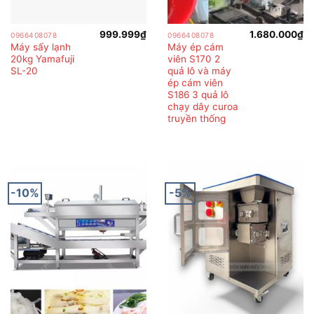
999.999
₫
1.680.000
₫
0966408078
0966408078
Máy sấy lạnh
Máy ép cám
20kg Yamafuji
viên S170 2
SL-20
quả lô và máy
ép cám viên
S186 3 quả lô
chạy dây curoa
truyền thống
-10%
-5%