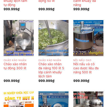
khuấy lệch tâm
động 50 lít
cánh khuấy đa
tự động
năng
999.999
₫
999.999
₫
999.999
₫
CHẢO XÀO NHÂN
CHẢO XÀO NHÂN
NỒI NẤU CAO
Chảo xào nhân
Chảo xào nhân
Nồi nấu và cô
tự động 300 lít
đa năng 100 lít 5
cao dược liệu đa
lớp cánh khuấy
năng 500 lít
lệch tâm
999.999
₫
999.999
₫
999.999
₫