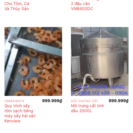
Cho Tôm, Cá
2 đầu cân
Và Thủy Sản
VNB400DC
999.999
₫
999.999
₫
0966408078
NỒI CHƯNG CẤT
Quy trình sấy
Nồi trưng cất tinh
tôm sạch bằng
dầu 2000L
máy sấy hải sản
Kenview