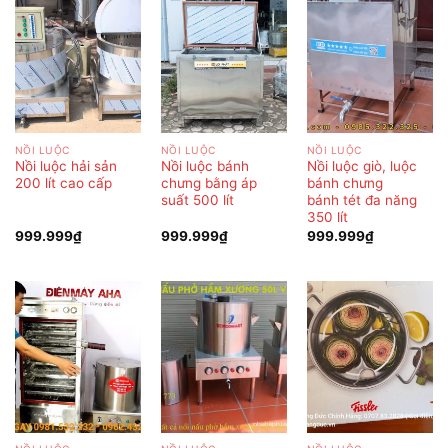
NỒI LUỘC
NỒI LUỘC
NỒI LUỘC
Nồi luộc hải sản
Nồi luộc bánh
Nồi luộc giò, luộc
200 lít cao cấp
chưng bằng áp
bánh chưng
suất 500 lít
bánh tét đa năng
350 lít
999.999
₫
999.999
₫
999.999
₫