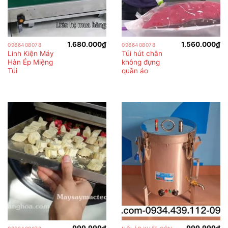
1.680.000
₫
1.560.000
₫
0966408078
0966408078
Linh Kiện Máy
Túi hút chân
Hàn Ép Miệng
không đựng
Túi
quần áo