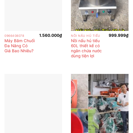
1.560.000
₫
999.999
₫
0966408078
NỒI NẤU HỦ TIẾU
Máy Băm Chuối
Nồi nấu hủ tiếu
Đa Năng Có
60L thiết kế có
Giá Bao Nhiêu?
ngăn chứa nước
dùng tiện lợi