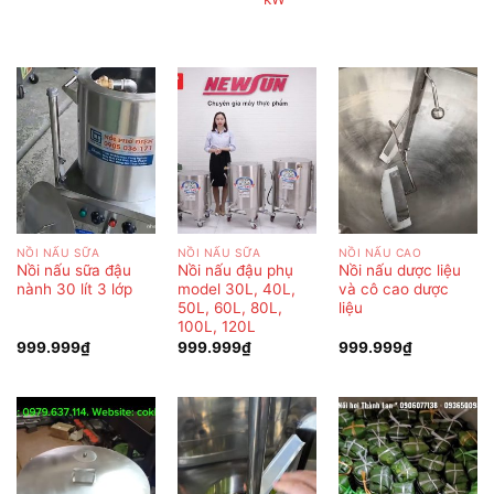
NỒI NẤU SỮA
NỒI NẤU SỮA
NỒI NẤU CAO
Nồi nấu sữa đậu
Nồi nấu đậu phụ
Nồi nấu dược liệu
nành 30 lít 3 lớp
model 30L, 40L,
và cô cao dược
50L, 60L, 80L,
liệu
100L, 120L
999.999
₫
999.999
₫
999.999
₫