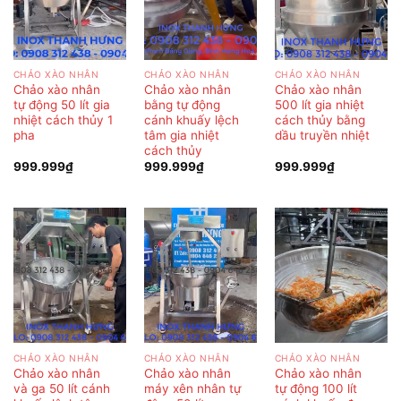
CHẢO XÀO NHÂN
CHẢO XÀO NHÂN
CHẢO XÀO NHÂN
Chảo xào nhân
Chảo xào nhân
Chảo xào nhân
tự động 50 lít gia
bằng tự động
500 lít gia nhiệt
nhiệt cách thủy 1
cánh khuấy lệch
cách thủy bằng
pha
tâm gia nhiệt
dầu truyền nhiệt
cách thủy
999.999
₫
999.999
₫
999.999
₫
CHẢO XÀO NHÂN
CHẢO XÀO NHÂN
CHẢO XÀO NHÂN
Chảo xào nhân
Chảo xào nhân
Chảo xào nhân
và ga 50 lít cánh
máy xên nhân tự
tự động 100 lít