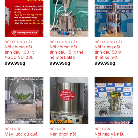
NỒI CHƯNG CẤT
NỒI CHƯNG CẤT
NỒI CHƯNG CẤT
Nồi chưng cất
Nồi chưng cất
Nồi trưng cất
tinh dầu 100 lít
tinh dầu 15 lít thế
tinh dầu 50 lít
NSCC VD100L
hệ mới Lalifa
thiết kế mới
999.999
₫
999.999
₫
999.999
₫
NỒI LUỘC
NỒI LUỘC
NỒI LUỘC
Máy luộc củ quả
Nên chọn nồi
Nồi hấp và nấu