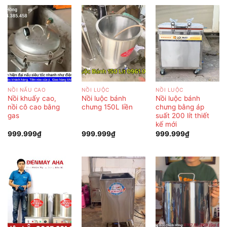
NỒI NẤU CAO
NỒI LUỘC
NỒI LUỘC
Nồi khuấy cao,
Nồi luộc bánh
Nồi luộc bánh
nồi cô cao bằng
chưng 150L liền
chưng bằng áp
gas
suất 200 lít thiết
kế mới
999.999
₫
999.999
₫
999.999
₫