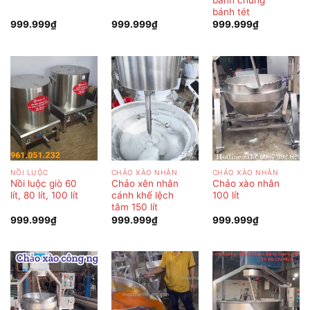
bánh tét
999.999
₫
999.999
₫
999.999
₫
NỒI LUỘC
CHẢO XÀO NHÂN
CHẢO XÀO NHÂN
Nồi luộc giò 60
Chảo xên nhân
Chảo xào nhân
lít, 80 lít, 100 lít
cánh khế lệch
100 lít
tâm 150 lít
999.999
₫
999.999
₫
999.999
₫