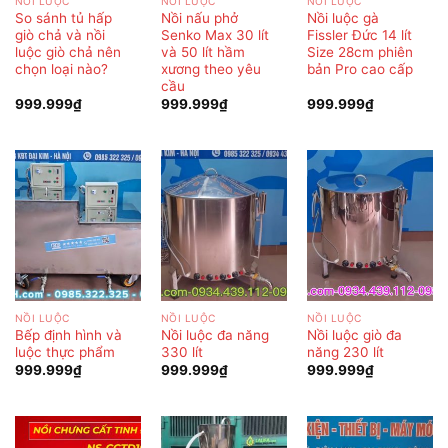
NỒI LUỘC
NỒI LUỘC
NỒI LUỘC
So sánh tủ hấp
Nồi nấu phở
Nồi luộc gà
giò chả và nồi
Senko Max 30 lít
Fissler Đức 14 lít
luộc giò chả nên
và 50 lít hầm
Size 28cm phiên
chọn loại nào?
xương theo yêu
bản Pro cao cấp
cầu
999.999
₫
999.999
₫
999.999
₫
NỒI LUỘC
NỒI LUỘC
NỒI LUỘC
Bếp định hình và
Nồi luộc đa năng
Nồi luộc giò đa
luộc thực phẩm
330 lít
năng 230 lít
999.999
₫
999.999
₫
999.999
₫