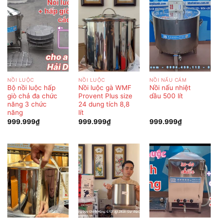
NỒI LUỘC
NỒI LUỘC
NỒI NẤU CÁM
Bộ nồi luộc hấp
Nồi luộc gà WMF
Nồi nấu nhiệt
giò chả đa chức
Provent Plus size
dầu 500 lít
năng 3 chức
24 dung tích 8,8
năng
lít
999.999
₫
999.999
₫
999.999
₫