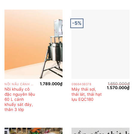
-5%
1.789.000
₫
1.650.000
₫
NỒI NẤU CÁNH KHUẤY
0966408078
Giá
Gi
1.570.000
₫
Nồi khuấy cô
Máy thái sợi,
gốc
hi
đặc nguyên liệu
thái lát, thái hạt
là:
tại
1.650.000₫.
là:
60 L cánh
lựu EQC180
1.
khuấy sát đáy,
thân 3 lớp