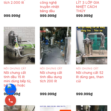
tích 2.000 lít
công nghệ
LÍT 3 LỚP GIA
truyền nhiệt
NHIỆT CÁCH
bằng dầu
THỦY
999.999
₫
999.999
₫
999.999
₫
NỒI CHƯNG CẤT
NỒI CHƯNG CẤT
NỒI CHƯNG CẤT
Nồi chưng cất
Nồi chưng cất
Nồi chưng cất 52
tinh dầu 15 lít
tinh dầu dung
lít dùng gas, than
mini dùng bếp từ,
tích 200 lít
củi
bếp gas hoặc
than củi
999.999
₫
999.999
₫
999.999
₫