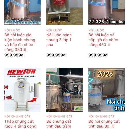
NỒI LUỘC
NỒI LUỘC
NỒI LUỘC
Bộ nồi luộc giò,
Nồi luộc bánh
Bộ nồi luộc và
luộc bánh chưng
chưng 3 lớp 1
hấp giò đa chức
và hấp đa chức
pha
năng 450 lít
năng 380 lít
999.999
₫
999.999
₫
999.999
₫
NỒI CHƯNG CẤT
NỒI CHƯNG CẤT
NỒI CHƯNG CẤT
Tháp chưng cất
Bộ chưng cất
Bộ nồi chưng cất
rượu 4 tầng công
tinh dầu trầm
tinh dầu 80 lít