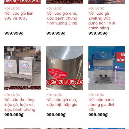
NỒI LUỘC
NỒI LUỘC
NỒI LUỘC
Nồi luộc giò liền
Nồi luộc giò chả,
Nồi luộc gà
80L và 100L
luộc bánh chưng
Zwilling Đức
hình vuông 3 lớp
dung tích 14 lít
chính hãng
999.999
₫
999.999
₫
999.999
₫
NỒI LUỘC
NỒI LUỘC
NỒI LUỘC
Nồi nấu đa năng
Nồi luộc giò chả,
Nồi luộc bánh
luộc gà, luộc vịt,
luộc thịt, hấp giò
chưng gia đình
luộc bánh chưng
50L
999.999
₫
999.999
₫
999.999
₫