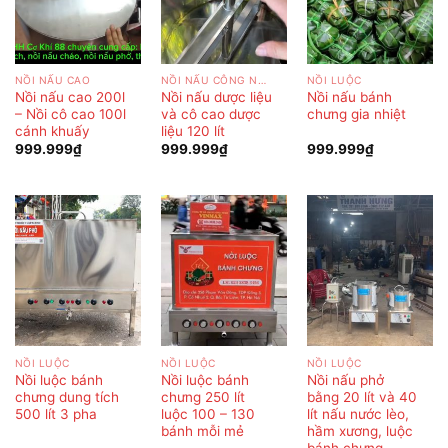
NỒI NẤU CAO
NỒI NẤU CÔNG NGHIỆP
NỒI LUỘC
Nồi nấu cao 200l
Nồi nấu dược liệu
Nồi nấu bánh
– Nồi cô cao 100l
và cô cao dược
chưng gia nhiệt
cánh khuấy
liệu 120 lít
999.999
₫
999.999
₫
999.999
₫
NỒI LUỘC
NỒI LUỘC
NỒI LUỘC
Nồi luộc bánh
Nồi luộc bánh
Nồi nấu phở
chưng dung tích
chưng 250 lít
bằng 20 lít và 40
500 lít 3 pha
luộc 100 – 130
lít nấu nước lèo,
bánh mỗi mẻ
hầm xương, luộc
bánh chưng