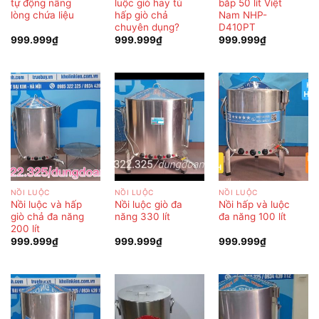
tự động nâng
luộc giò hay tủ
bắp 50 lít Việt
lòng chứa liệu
hấp giò chả
Nam NHP-
chuyên dụng?
D410PT
999.999
₫
999.999
₫
999.999
₫
NỒI LUỘC
NỒI LUỘC
NỒI LUỘC
Nồi luộc và hấp
Nồi luộc giò đa
Nồi hấp và luộc
giò chả đa năng
năng 330 lít
đa năng 100 lít
200 lít
999.999
₫
999.999
₫
999.999
₫