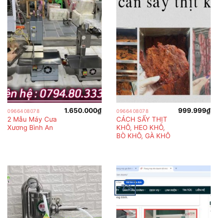
1.650.000
₫
999.999
₫
0966408078
0966408078
2 Mẫu Máy Cưa
CÁCH SẤY THỊT
Xương Bình An
KHÔ, HEO KHÔ,
BÒ KHÔ, GÀ KHÔ
-7%