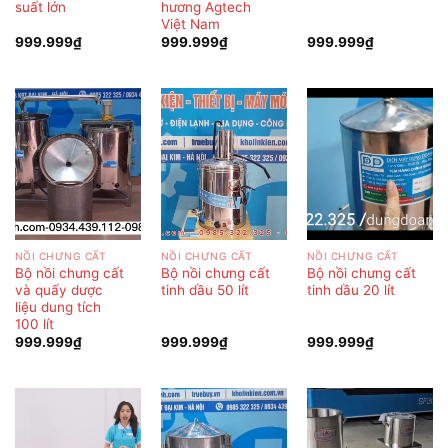
suất lớn
hương Agtech
Việt Nam
999.999
₫
999.999
₫
999.999
₫
NỒI CHƯNG CẤT
NỒI CHƯNG CẤT
NỒI CHƯNG CẤT
Bộ nồi chưng cất
Bộ nồi chưng cất
Bộ nồi chưng cất
và quấy dược
tinh dầu 50 lít
tinh dầu 20 lít
liệu dung tích
100 lít
999.999
₫
999.999
₫
999.999
₫