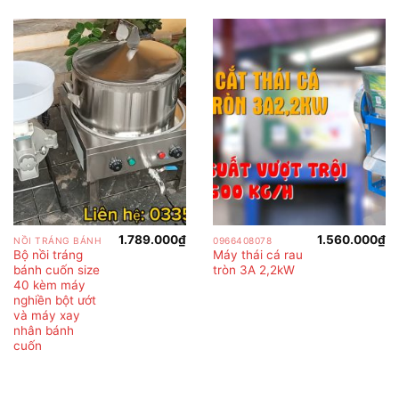
1.789.000
₫
1.560.000
₫
NỒI TRÁNG BÁNH
0966408078
Bộ nồi tráng
Máy thái cá rau
bánh cuốn size
tròn 3A 2,2kW
40 kèm máy
nghiền bột ướt
và máy xay
nhân bánh
cuốn