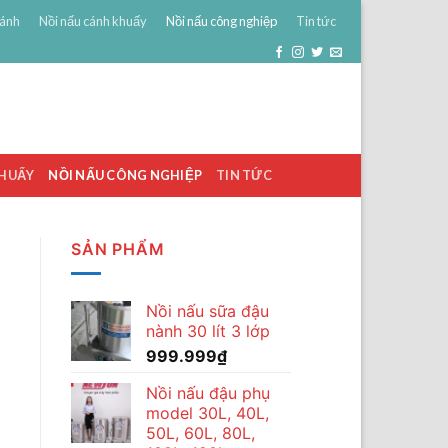
bánh
Nồi nấu cánh khuấy
Nồi nấu công nghiệp
Tin tức
0
ĐĂNG NHẬP
GIỎ HÀNG /
0
₫
KHUẤY
NỒI NẤU CÔNG NGHIỆP
TIN TỨC
SẢN PHẨM
Nồi nấu sữa đậu
nành 30 lít 3 lớp
999.999
₫
Nồi nấu đậu phụ
model 30L, 40L,
50L, 60L, 80L,