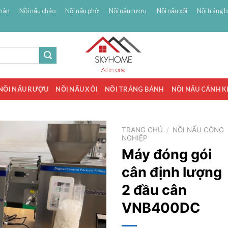
hân
Nồi nấu cháo
Nồi nấu phở
Nồi nấu rượu
Nồi nấu xôi
Nồi tráng 
NỒI NẤU RƯỢU
NỒI NẤU XÔI
NỒI TRÁNG BÁNH
NỒI NẤU CÁNH 
TRANG CHỦ
/
NỒI NẤU CÔNG
NGHIỆP
Máy đóng gói
cân định lượng
2 đầu cân
VNB400DC