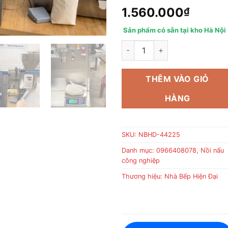
1.560.000
₫
Sản phẩm có sẵn tại kho Hà Nội
Máy đóng gói cân định lượng
THÊM VÀO GIỎ
HÀNG
SKU:
NBHD-44225
Danh mục:
0966408078
,
Nồi nấu
công nghiệp
Thương hiệu:
Nhà Bếp Hiện Đại