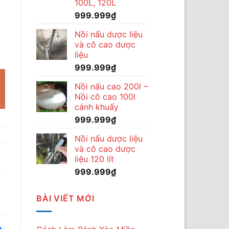
100L, 120L
999.999
₫
Nồi nấu dược liệu
và cô cao dược
 2 đầu cân VNB400DC số lượng
liệu
999.999
₫
Nồi nấu cao 200l –
Nồi cô cao 100l
cánh khuấy
999.999
₫
Nồi nấu dược liệu
và cô cao dược
liệu 120 lít
999.999
₫
BÀI VIẾT MỚI