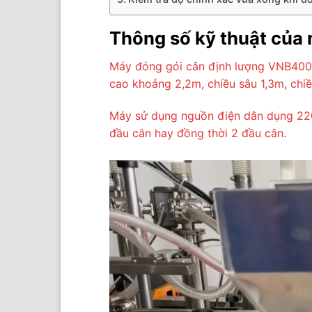
Thông số kỹ thuật của
Máy đóng gói cân định lượng VNB400D
cao khoảng 2,2m, chiều sâu 1,3m, chi
Máy sử dụng nguồn điện dân dụng 220V
đầu cân hay đồng thời 2 đầu cân.