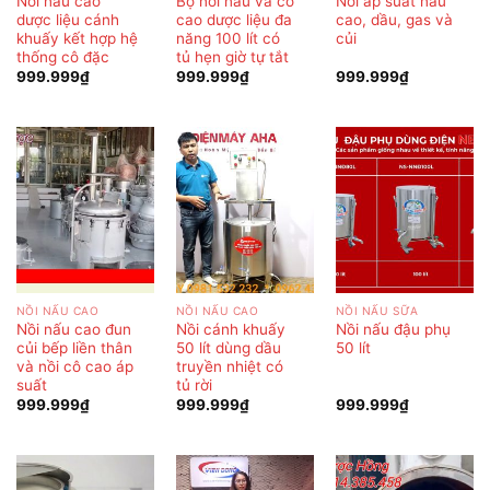
Nồi nấu cao
Bộ nồi nấu và cô
Nồi áp suất nấu
dược liệu cánh
cao dược liệu đa
cao, dầu, gas và
khuấy kết hợp hệ
năng 100 lít có
củi
thống cô đặc
tủ hẹn giờ tự tắt
999.999
₫
999.999
₫
999.999
₫
NỒI NẤU CAO
NỒI NẤU CAO
NỒI NẤU SỮA
Nồi nấu cao đun
Nồi cánh khuấy
Nồi nấu đậu phụ
củi bếp liền thân
50 lít dùng dầu
50 lít
và nồi cô cao áp
truyền nhiệt có
suất
tủ rời
999.999
₫
999.999
₫
999.999
₫