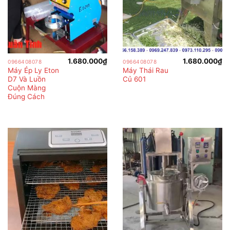
1.680.000
₫
1.680.000
₫
0966408078
0966408078
Máy Ép Ly Eton
Máy Thái Rau
D7 Và Luồn
Củ 601
Cuộn Màng
Đúng Cách