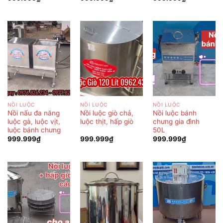
NỒI LUỘC
NỒI LUỘC
NỒI LUỘC
Nồi nấu đa năng
Nồi luộc giò chả,
Nồi luộc bánh
luộc gà, luộc vịt,
luộc thịt, hấp giò
chưng gia đình
luộc bánh chưng
50L
999.999
₫
999.999
₫
999.999
₫