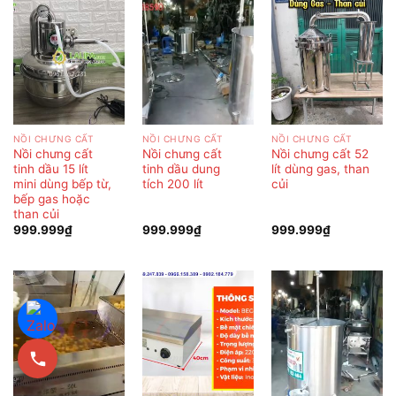
NỒI CHƯNG CẤT
NỒI CHƯNG CẤT
NỒI CHƯNG CẤT
Nồi chưng cất
Nồi chưng cất
Nồi chưng cất 52
tinh dầu 15 lít
tinh dầu dung
lít dùng gas, than
mini dùng bếp từ,
tích 200 lít
củi
bếp gas hoặc
than củi
999.999
₫
999.999
₫
999.999
₫