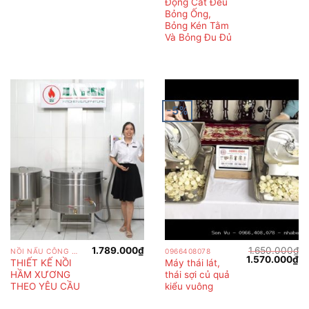
Động Cắt Đều
Bỏng Ống,
Bỏng Kén Tằm
Và Bỏng Đu Đủ
-5%
1.789.000
₫
1.650.000
₫
NỒI NẤU CÔNG NGHIỆP
0966408078
Giá
Gi
1.570.000
₫
THIẾT KẾ NỒI
Máy thái lát,
gốc
hi
HẦM XƯƠNG
thái sợi củ quả
là:
tại
1.650.000₫.
là:
THEO YÊU CẦU
kiểu vuông
1.