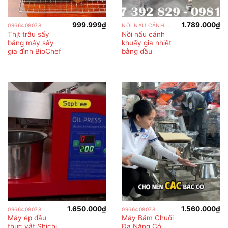
999.999
₫
1.789.000
₫
0966408078
NỒI NẤU CÁNH KHUẤY
Thịt trâu sấy
Nồi nấu cánh
bằng máy sấy
khuấy gia nhiệt
gia đình BioChef
bằng dầu
1.650.000
₫
1.560.000
₫
0966408078
0966408078
Máy ép dầu
Máy Băm Chuối
thực vật Shichi
Đa Năng Có