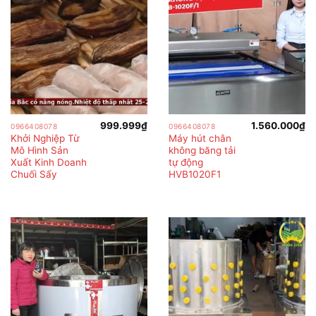
999.999
₫
1.560.000
₫
0966408078
0966408078
Khởi Nghiệp Từ
Máy hút chân
Mô Hình Sản
không băng tải
Xuất Kinh Doanh
tự động
Chuối Sấy
HVB1020F1