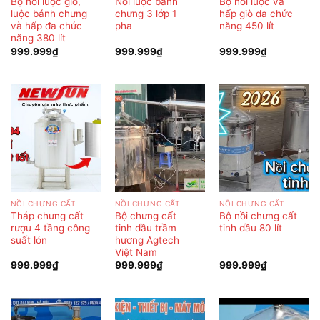
Bộ nồi luộc giò,
Nồi luộc bánh
Bộ nồi luộc và
luộc bánh chưng
chưng 3 lớp 1
hấp giò đa chức
và hấp đa chức
pha
năng 450 lít
năng 380 lít
999.999
₫
999.999
₫
999.999
₫
NỒI CHƯNG CẤT
NỒI CHƯNG CẤT
NỒI CHƯNG CẤT
Tháp chưng cất
Bộ chưng cất
Bộ nồi chưng cất
rượu 4 tầng công
tinh dầu trầm
tinh dầu 80 lít
suất lớn
hương Agtech
Việt Nam
999.999
₫
999.999
₫
999.999
₫