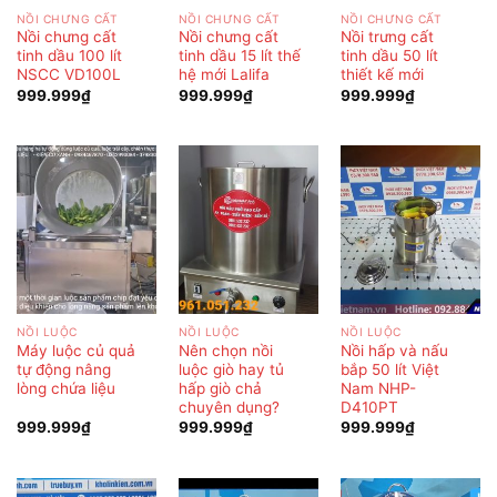
NỒI CHƯNG CẤT
NỒI CHƯNG CẤT
NỒI CHƯNG CẤT
Nồi chưng cất
Nồi chưng cất
Nồi trưng cất
tinh dầu 100 lít
tinh dầu 15 lít thế
tinh dầu 50 lít
NSCC VD100L
hệ mới Lalifa
thiết kế mới
999.999
₫
999.999
₫
999.999
₫
NỒI LUỘC
NỒI LUỘC
NỒI LUỘC
Máy luộc củ quả
Nên chọn nồi
Nồi hấp và nấu
tự động nâng
luộc giò hay tủ
bắp 50 lít Việt
lòng chứa liệu
hấp giò chả
Nam NHP-
chuyên dụng?
D410PT
999.999
₫
999.999
₫
999.999
₫