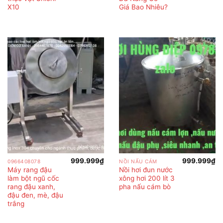
X10
Giá Bao Nhiêu?
999.999
₫
999.999
₫
0966408078
NỒI NẤU CÁM
Máy rang đậu
Nồi hơi đun nước
làm bột ngũ cốc
xông hơi 200 lít 3
rang đậu xanh,
pha nấu cám bò
đậu đen, mè, đậu
trắng