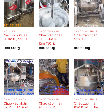
NỒI LUỘC
CHẢO XÀO NHÂN
CHẢO XÀO NHÂN
Nồi luộc giò 60
Chảo xên nhân
Chảo xào nhân
lít, 80 lít, 100 lít
cánh khế lệch
100 lít
tâm 150 lít
999.999
₫
999.999
₫
999.999
₫
CHẢO XÀO NHÂN
CHẢO XÀO NHÂN
CHẢO XÀO NHÂN
Chảo xào nhân
Chảo xào nhân
Chảo xào nhân
tự động 50 lít gia
bằng tự động
500 lít gia nhiệt