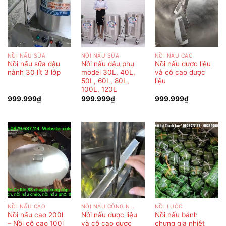
NỒI NẤU SỮA
NỒI NẤU SỮA
NỒI NẤU CAO
Nồi nấu sữa đậu
Nồi nấu đậu phụ
Nồi nấu dược liệu
nành 30 lít 3 lớp
model 30L, 40L,
và cô cao dược
50L, 60L, 80L,
liệu
100L, 120L
999.999
₫
999.999
₫
999.999
₫
NỒI NẤU CAO
NỒI NẤU CÔNG NGHIỆP
NỒI LUỘC
Nồi nấu cao 200l
Nồi nấu dược liệu
Nồi nấu bánh
– Nồi cô cao 100l
và cô cao dược
chưng gia nhiệt