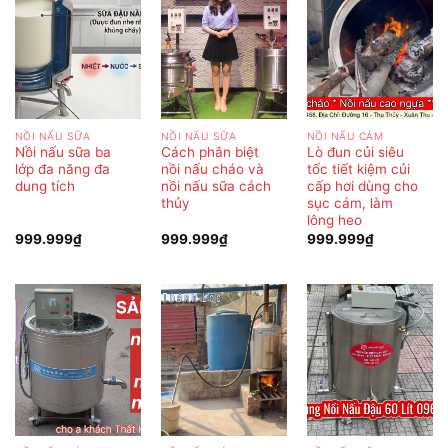
NỒI NẤU SỮA
NỒI NẤU SỮA
NỒI NẤU CÁM
Nồi nấu sữa ba
Cách phân biệt
Lò đun củi siêu
lớp đa năng đa
nồi nấu cháo và
tốc tiết kiệm củi
dung tích
nồi nấu sữa cách
cấp hơi dùng cho
thủy
sục cám, làm
lông heo
999.999
₫
999.999
₫
999.999
₫