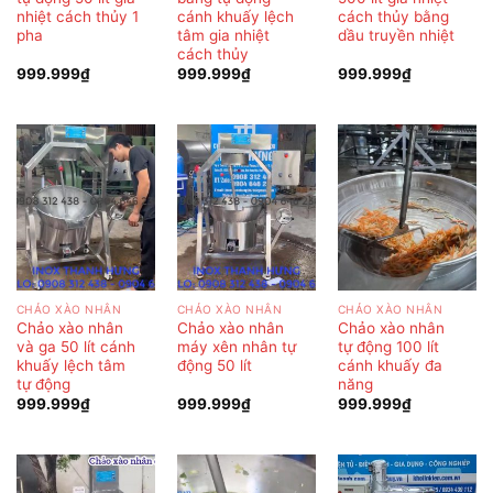
nhiệt cách thủy 1
cánh khuấy lệch
cách thủy bằng
pha
tâm gia nhiệt
dầu truyền nhiệt
cách thủy
999.999
₫
999.999
₫
999.999
₫
CHẢO XÀO NHÂN
CHẢO XÀO NHÂN
CHẢO XÀO NHÂN
Chảo xào nhân
Chảo xào nhân
Chảo xào nhân
và ga 50 lít cánh
máy xên nhân tự
tự động 100 lít
khuấy lệch tâm
động 50 lít
cánh khuấy đa
tự động
năng
999.999
₫
999.999
₫
999.999
₫