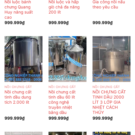
Nồi luộc bánh
Nồi luộc và hấp
Gia công nồi nấu
chưng Quang
giò chả đa năng
theo yêu cầu
Huy năng suất
200 lít
cao
999.999
₫
999.999
₫
999.999
₫
NỒI CHƯNG CẤT
NỒI CHƯNG CẤT
NỒI CHƯNG CẤT
Nồi chưng cất
Nồi chưng cất
NỒI CHƯNG CẤT
tinh dầu dung
tinh dầu 60 lít
TINH DẦU 2000
tích 2.000 lít
công nghệ
LÍT 3 LỚP GIA
truyền nhiệt
NHIỆT CÁCH
bằng dầu
THỦY
999.999
₫
999.999
₫
999.999
₫