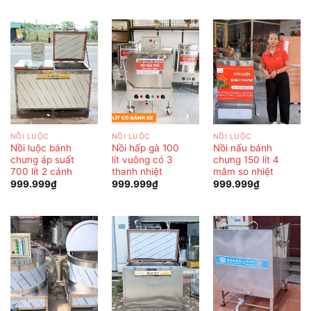
NỒI LUỘC
NỒI LUỘC
NỒI LUỘC
Nồi luộc bánh
Nồi hấp gà 100
Nồi nấu bánh
chưng áp suất
lít vuông có 3
chưng 150 lít 4
700 lít 2 cánh
thanh nhiệt
mâm so nhiệt
999.999
₫
999.999
₫
999.999
₫