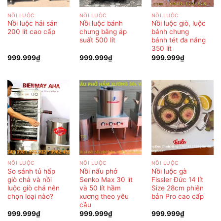
NỒI LUỘC
NỒI LUỘC
NỒI LUỘC
Nồi luộc hải sản
Nồi luộc bánh
Nồi luộc giò, luộc
200 lít cao cấp
chưng bằng áp
bánh chưng
suất 500 lít
bánh tét đa năng
350 lít
999.999
₫
999.999
₫
999.999
₫
NỒI LUỘC
NỒI LUỘC
NỒI LUỘC
So sánh tủ hấp
Nồi nấu phở
Nồi luộc gà
giò chả và nồi
Senko Max 30 lít
Fissler Đức 14 lít
luộc giò chả nên
và 50 lít hầm
Size 28cm phiên
chọn loại nào?
xương theo yêu
bản Pro cao cấp
cầu
999.999
₫
999.999
₫
999.999
₫