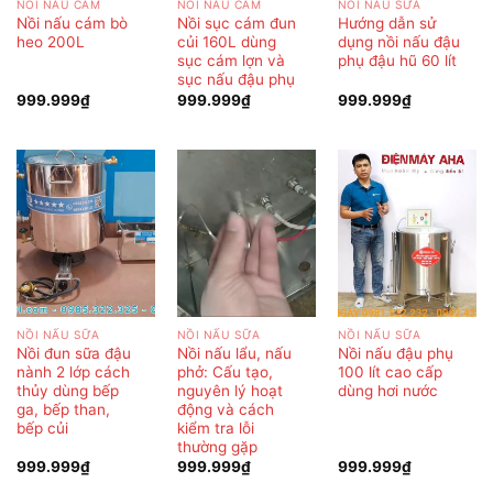
NỒI NẤU CÁM
NỒI NẤU CÁM
NỒI NẤU SỮA
Nồi nấu cám bò
Nồi sục cám đun
Hướng dẫn sử
heo 200L
củi 160L dùng
dụng nồi nấu đậu
sục cám lợn và
phụ đậu hũ 60 lít
sục nấu đậu phụ
999.999
₫
999.999
₫
999.999
₫
NỒI NẤU SỮA
NỒI NẤU SỮA
NỒI NẤU SỮA
Nồi đun sữa đậu
Nồi nấu lẩu, nấu
Nồi nấu đậu phụ
nành 2 lớp cách
phở: Cấu tạo,
100 lít cao cấp
thủy dùng bếp
nguyên lý hoạt
dùng hơi nước
ga, bếp than,
động và cách
bếp củi
kiểm tra lỗi
thường gặp
999.999
₫
999.999
₫
999.999
₫