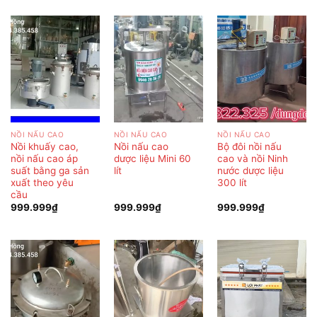
NỒI NẤU CAO
NỒI NẤU CAO
NỒI NẤU CAO
Nồi khuấy cao,
Nồi nấu cao
Bộ đôi nồi nấu
nồi nấu cao áp
dược liệu Mini 60
cao và nồi Ninh
suất bằng ga sản
lít
nước dược liệu
xuất theo yêu
300 lít
cầu
999.999
₫
999.999
₫
999.999
₫