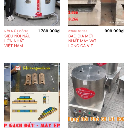
1.789.000
₫
999.999
₫
NỒI NẤU CÔNG NGHIỆP
0966408078
SIÊU NỒI NẤU
BÁO GIÁ MỚI
LỚN NHẤT
NHẤT MÁY VẶT
VIỆT NAM
LÔNG GÀ VỊT