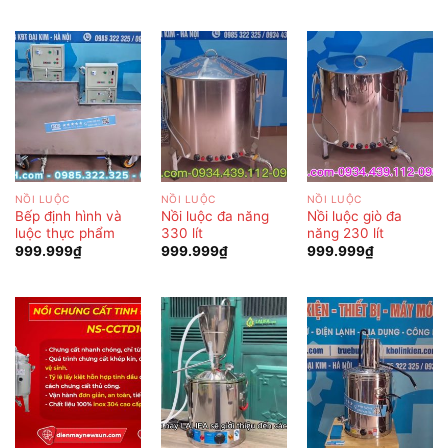
NỒI LUỘC
NỒI LUỘC
NỒI LUỘC
Bếp định hình và
Nồi luộc đa năng
Nồi luộc giò đa
luộc thực phẩm
330 lít
năng 230 lít
999.999
₫
999.999
₫
999.999
₫