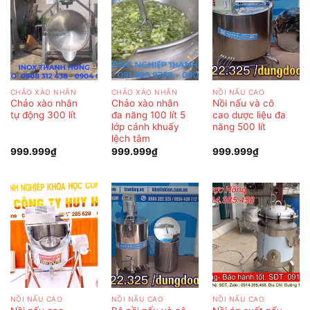
CHẢO XÀO NHÂN
CHẢO XÀO NHÂN
NỒI NẤU CAO
Chảo xào nhân
Chảo xào nhân
Nồi nấu và cô
tự động 300 lít
đa năng 100 lít 5
cao dược liệu đa
lớp cánh khuấy
năng 500 lít
lệch tâm
999.999
₫
999.999
₫
999.999
₫
NỒI NẤU CAO
NỒI NẤU CAO
NỒI NẤU CAO