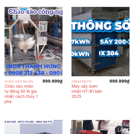
999.999
₫
999.999
₫
CHẢO XÀO NHÂN
0966408078
Chảo xào nhân
Máy sấy bơm
tự động 50 lít gia
nhiệt HT-B1 bản
nhiệt cách thủy 1
2025
pha
-7%