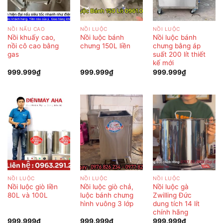
NỒI NẤU CAO
NỒI LUỘC
NỒI LUỘC
Nồi khuấy cao,
Nồi luộc bánh
Nồi luộc bánh
nồi cô cao bằng
chưng 150L liền
chưng bằng áp
gas
suất 200 lít thiết
kế mới
999.999
₫
999.999
₫
999.999
₫
NỒI LUỘC
NỒI LUỘC
NỒI LUỘC
Nồi luộc giò liền
Nồi luộc giò chả,
Nồi luộc gà
80L và 100L
luộc bánh chưng
Zwilling Đức
hình vuông 3 lớp
dung tích 14 lít
chính hãng
999.999
₫
999.999
₫
999.999
₫