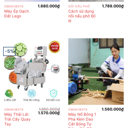
1.680.000
₫
1.789.000
₫
0966408078
NỒI NẤU PHỞ
Máy Ép Gạch
Cách sử dụng
Đất Lego
nồi nấu phở 60
lít
-5%
1.650.000
₫
1.560.000
₫
0966408078
0966408078
Giá
Giá
1.570.000
₫
Máy Thái Lát
Máy Nổ Bỏng 1
gốc
hiện
Trái Cây Quay
Pha Kèm Dao
là:
tại
1.650.000₫.
là:
Tay
Cắt Bỏng Tự
1.570.000₫.