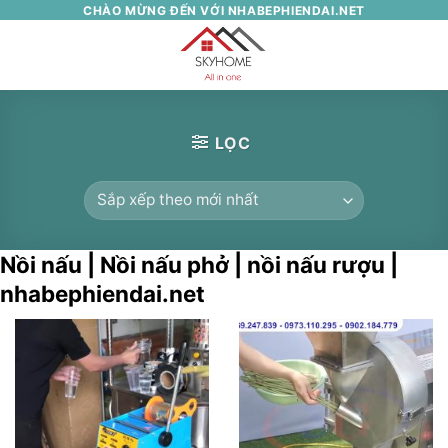
Skip
CHÀO MỪNG ĐẾN VỚI NHABEPHIENDAI.NET
to
0
content
LỌC
Nồi nấu | Nồi nấu phở | nồi nấu rượu |
nhabephiendai.net