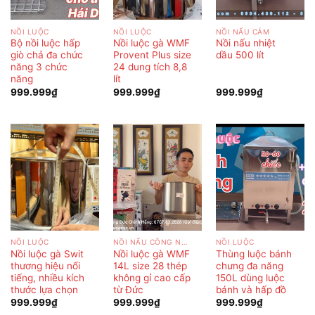
NỒI LUỘC
NỒI LUỘC
NỒI NẤU CÁM
Bộ nồi luộc hấp
Nồi luộc gà WMF
Nồi nấu nhiệt
giò chả đa chức
Provent Plus size
dầu 500 lít
năng 3 chức
24 dung tích 8,8
năng
lít
999.999
₫
999.999
₫
999.999
₫
NỒI LUỘC
NỒI NẤU CÔNG NGHIỆP
NỒI LUỘC
Nồi luộc gà Swit
Nồi luộc gà WMF
Thùng luộc bánh
thương hiệu nổi
14L size 28 thép
chưng đa năng
tiếng, nhiều kích
không gỉ cao cấp
150L dùng luộc
thước lựa chọn
từ Đức
bánh và hấp đồ
999.999
₫
999.999
₫
999.999
₫