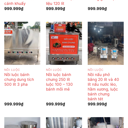
cánh khuấy
liệu 120 lít
999.999
₫
999.999
₫
999.999
₫
NỒI LUỘC
NỒI LUỘC
NỒI LUỘC
Nồi luộc bánh
Nồi luộc bánh
Nồi nấu phở
chưng dung tích
chưng 250 lít
bằng 20 lít và 40
500 lít 3 pha
luộc 100 – 130
lít nấu nước lèo,
bánh mỗi mẻ
hầm xương, luộc
bánh chưng
bánh tét
999.999
₫
999.999
₫
999.999
₫