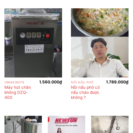
1.560.000
₫
1.789.000
₫
0966408078
NỒI NẤU PHỞ
Máy hút chân
Nồi nấu phở có
không DZQ-
nấu cháo được
400
không ?