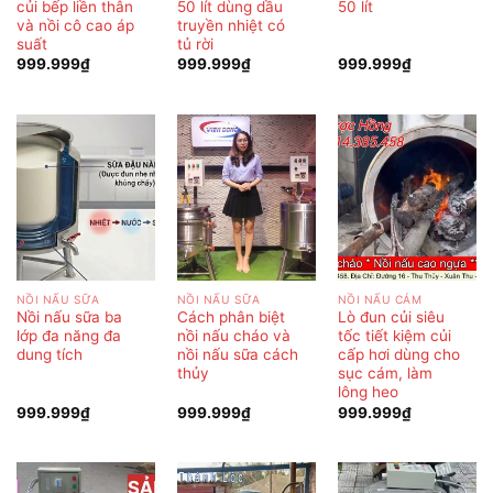
củi bếp liền thân
50 lít dùng dầu
50 lít
và nồi cô cao áp
truyền nhiệt có
suất
tủ rời
999.999
₫
999.999
₫
999.999
₫
NỒI NẤU SỮA
NỒI NẤU SỮA
NỒI NẤU CÁM
Nồi nấu sữa ba
Cách phân biệt
Lò đun củi siêu
lớp đa năng đa
nồi nấu cháo và
tốc tiết kiệm củi
dung tích
nồi nấu sữa cách
cấp hơi dùng cho
thủy
sục cám, làm
lông heo
999.999
₫
999.999
₫
999.999
₫