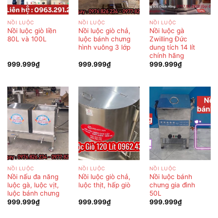
NỒI LUỘC
NỒI LUỘC
NỒI LUỘC
Nồi luộc giò liền
Nồi luộc giò chả,
Nồi luộc gà
80L và 100L
luộc bánh chưng
Zwilling Đức
hình vuông 3 lớp
dung tích 14 lít
chính hãng
999.999
₫
999.999
₫
999.999
₫
NỒI LUỘC
NỒI LUỘC
NỒI LUỘC
Nồi nấu đa năng
Nồi luộc giò chả,
Nồi luộc bánh
luộc gà, luộc vịt,
luộc thịt, hấp giò
chưng gia đình
luộc bánh chưng
50L
999.999
₫
999.999
₫
999.999
₫