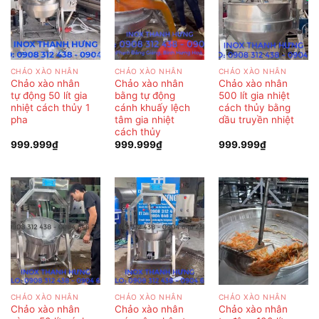
CHẢO XÀO NHÂN
CHẢO XÀO NHÂN
CHẢO XÀO NHÂN
Chảo xào nhân
Chảo xào nhân
Chảo xào nhân
tự động 50 lít gia
bằng tự động
500 lít gia nhiệt
nhiệt cách thủy 1
cánh khuấy lệch
cách thủy bằng
pha
tâm gia nhiệt
dầu truyền nhiệt
cách thủy
999.999
₫
999.999
₫
999.999
₫
CHẢO XÀO NHÂN
CHẢO XÀO NHÂN
CHẢO XÀO NHÂN
Chảo xào nhân
Chảo xào nhân
Chảo xào nhân