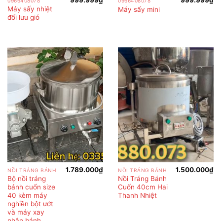
999.999
₫
999.999
₫
0966408078
0966408078
Máy sấy nhiệt
Máy sấy mini
đối lưu gió
1.789.000
₫
1.500.000
₫
NỒI TRÁNG BÁNH
NỒI TRÁNG BÁNH
Bộ nồi tráng
Nồi Tráng Bánh
bánh cuốn size
Cuốn 40cm Hai
40 kèm máy
Thanh Nhiệt
nghiền bột ướt
và máy xay
nhân bánh