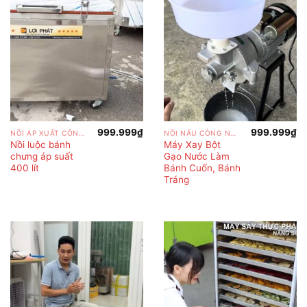
999.999
₫
999.999
₫
NỒI ÁP XUẤT CÔNG NGHIỆP
NỒI NẤU CÔNG NGHIỆP
Nồi luộc bánh
Máy Xay Bột
chưng áp suất
Gạo Nước Làm
400 lít
Bánh Cuốn, Bánh
Tráng