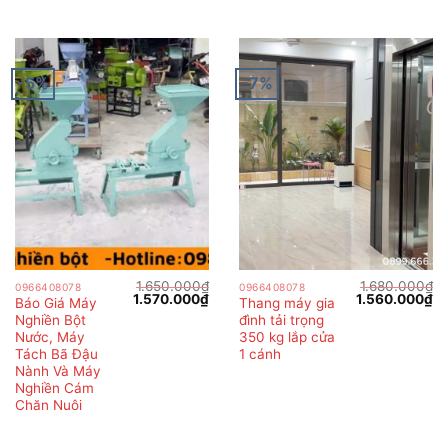
-5%
-7%
1.650.000
₫
1.680.000
₫
0966408078
0966408078
Giá
Giá
Giá
Gi
1.570.000
₫
1.560.000
₫
Báo Giá Máy
Thang máy gia
gốc
hiện
gốc
hi
Nghiền Bột
đình tải trọng
là:
tại
là:
tại
1.650.000₫.
là:
1.680.000₫.
là:
Nước, Máy
350 kg lắp cửa
1.570.000₫.
1.
Tách Bã Đậu
1 cánh
Nành Và Máy
Nghiền Cám
Chăn Nuôi