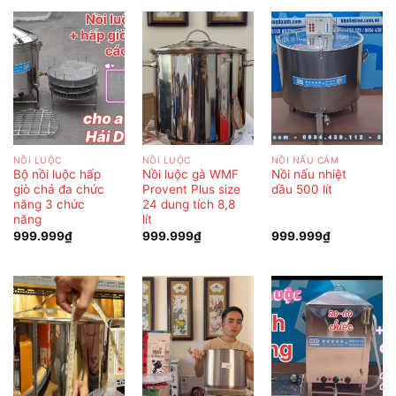
NỒI LUỘC
NỒI LUỘC
NỒI NẤU CÁM
Bộ nồi luộc hấp
Nồi luộc gà WMF
Nồi nấu nhiệt
giò chả đa chức
Provent Plus size
dầu 500 lít
năng 3 chức
24 dung tích 8,8
năng
lít
999.999
₫
999.999
₫
999.999
₫