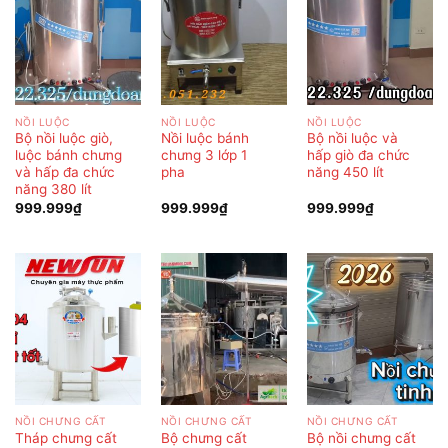
NỒI LUỘC
NỒI LUỘC
NỒI LUỘC
Bộ nồi luộc giò,
Nồi luộc bánh
Bộ nồi luộc và
luộc bánh chưng
chưng 3 lớp 1
hấp giò đa chức
và hấp đa chức
pha
năng 450 lít
năng 380 lít
999.999
₫
999.999
₫
999.999
₫
NỒI CHƯNG CẤT
NỒI CHƯNG CẤT
NỒI CHƯNG CẤT
Tháp chưng cất
Bộ chưng cất
Bộ nồi chưng cất