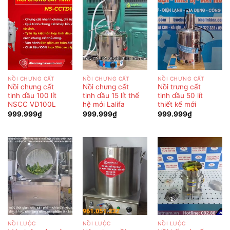
NỒI CHƯNG CẤT
NỒI CHƯNG CẤT
NỒI CHƯNG CẤT
Nồi chưng cất
Nồi chưng cất
Nồi trưng cất
tinh dầu 100 lít
tinh dầu 15 lít thế
tinh dầu 50 lít
NSCC VD100L
hệ mới Lalifa
thiết kế mới
999.999
₫
999.999
₫
999.999
₫
NỒI LUỘC
NỒI LUỘC
NỒI LUỘC