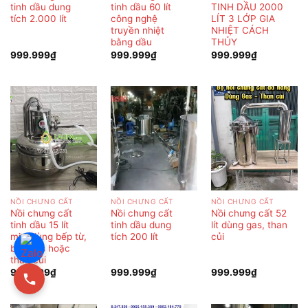
tinh dầu dung
tinh dầu 60 lít
TINH DẦU 2000
tích 2.000 lít
công nghệ
LÍT 3 LỚP GIA
truyền nhiệt
NHIỆT CÁCH
bằng dầu
THỦY
999.999
₫
999.999
₫
999.999
₫
NỒI CHƯNG CẤT
NỒI CHƯNG CẤT
NỒI CHƯNG CẤT
Nồi chưng cất
Nồi chưng cất
Nồi chưng cất 52
tinh dầu 15 lít
tinh dầu dung
lít dùng gas, than
mini dùng bếp từ,
tích 200 lít
củi
bếp gas hoặc
than củi
999.999
₫
999.999
₫
999.999
₫