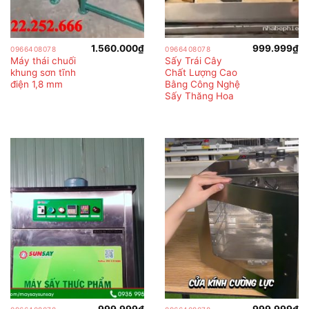
1.560.000
₫
999.999
₫
0966408078
0966408078
Máy thái chuối
Sấy Trái Cây
khung sơn tĩnh
Chất Lượng Cao
điện 1,8 mm
Bằng Công Nghệ
Sấy Thăng Hoa