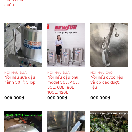
cuốn
NỒI NẤU SỮA
NỒI NẤU SỮA
NỒI NẤU CAO
Nồi nấu sữa đậu
Nồi nấu đậu phụ
Nồi nấu dược liệu
nành 30 lít 3 lớp
model 30L, 40L,
và cô cao dược
50L, 60L, 80L,
liệu
100L, 120L
999.999
₫
999.999
₫
999.999
₫