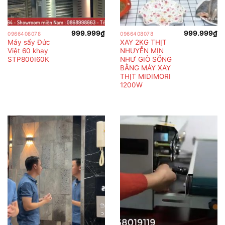
999.999
₫
999.999
₫
0966408078
0966408078
Máy sấy Đức
XAY 2KG THỊT
Việt 60 khay
NHUYỄN MỊN
STP800I60K
NHƯ GIÒ SỐNG
BẰNG MÁY XAY
THỊT MIDIMORI
1200W