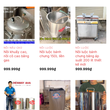
NỒI NẤU CAO
NỒI LUỘC
NỒI LUỘC
Nồi khuấy cao,
Nồi luộc bánh
Nồi luộc bánh
nồi cô cao bằng
chưng 150L liền
chưng bằng áp
gas
suất 200 lít thiết
kế mới
999.999
₫
999.999
₫
999.999
₫