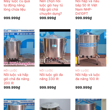
Máy luộc củ quả
Nên chọn nồi
Nồi hấp và nấu
tự động nâng
luộc giò hay tủ
bắp 50 lít Việt
lòng chứa liệu
hấp giò chả
Nam NHP-
chuyên dụng?
D410PT
999.999
₫
999.999
₫
999.999
₫
NỒI LUỘC
NỒI LUỘC
NỒI LUỘC
Nồi luộc và hấp
Nồi luộc giò đa
Nồi hấp và luộc
giò chả đa năng
năng 330 lít
đa năng 100 lít
200 lít
999.999
₫
999.999
₫
999.999
₫