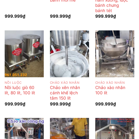
bánh chưng
bánh tét
999.999
₫
999.999
₫
999.999
₫
NỒI LUỘC
CHẢO XÀO NHÂN
CHẢO XÀO NHÂN
Nồi luộc giò 60
Chảo xên nhân
Chảo xào nhân
lít, 80 lít, 100 lít
cánh khế lệch
100 lít
tâm 150 lít
999.999
₫
999.999
₫
999.999
₫