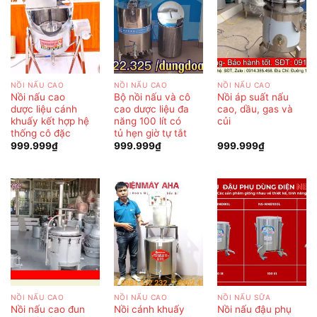
NỒI NẤU CAO
NỒI NẤU CAO
NỒI NẤU CAO
Nồi nấu cao
Bộ nồi nấu và cô
Nồi áp suất nấu
dược liệu cánh
cao dược liệu đa
cao, dầu, gas và
khuấy kết hợp hệ
năng 100 lít có
củi
thống cô đặc
tủ hẹn giờ tự tắt
999.999
₫
999.999
₫
999.999
₫
NỒI NẤU CAO
NỒI NẤU CAO
NỒI NẤU SỮA
Nồi nấu cao đun
Nồi cánh khuấy
Nồi nấu đậu phụ