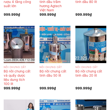
rượu 4 tầng công
tinh dầu trầm
tinh dầu 80 lít
suất lớn
hương Agtech
Việt Nam
999.999
₫
999.999
₫
999.999
₫
NỒI CHƯNG CẤT
NỒI CHƯNG CẤT
NỒI CHƯNG CẤT
Bộ nồi chưng cất
Bộ nồi chưng cất
Bộ nồi chưng cất
và quấy dược
tinh dầu 50 lít
tinh dầu 20 lít
liệu dung tích
100 lít
999.999
₫
999.999
₫
999.999
₫