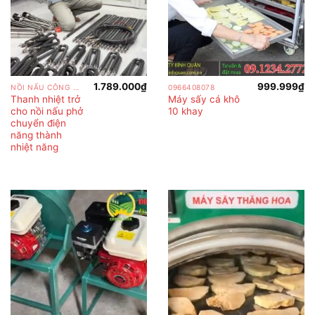
1.789.000
₫
999.999
₫
NỒI NẤU CÔNG NGHIỆP
0966408078
Thanh nhiệt trở
Máy sấy cá khô
cho nồi nấu phở
10 khay
chuyển điện
năng thành
nhiệt năng