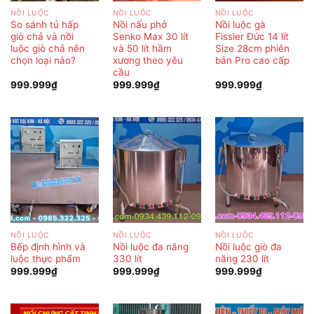
NỒI LUỘC
NỒI LUỘC
NỒI LUỘC
So sánh tủ hấp
Nồi nấu phở
Nồi luộc gà
giò chả và nồi
Senko Max 30 lít
Fissler Đức 14 lít
luộc giò chả nên
và 50 lít hầm
Size 28cm phiên
chọn loại nào?
xương theo yêu
bản Pro cao cấp
cầu
999.999
₫
999.999
₫
999.999
₫
NỒI LUỘC
NỒI LUỘC
NỒI LUỘC
Bếp định hình và
Nồi luộc đa năng
Nồi luộc giò đa
luộc thực phẩm
330 lít
năng 230 lít
999.999
₫
999.999
₫
999.999
₫