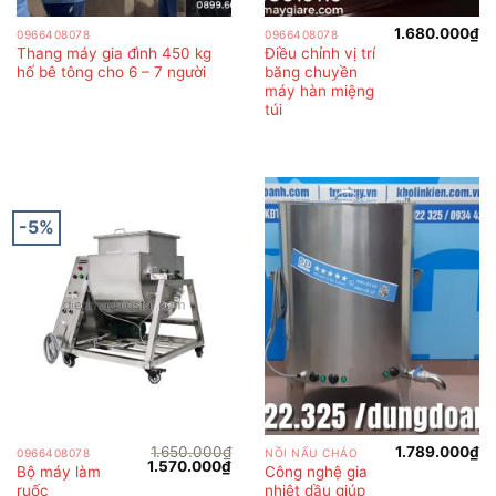
1.680.000
₫
0966408078
0966408078
Thang máy gia đình 450 kg
Điều chỉnh vị trí
hố bê tông cho 6 – 7 người
băng chuyền
máy hàn miệng
túi
-5%
1.650.000
₫
1.789.000
₫
0966408078
NỒI NẤU CHÁO
Giá
Giá
1.570.000
₫
Bộ máy làm
Công nghệ gia
gốc
hiện
ruốc
nhiệt dầu giúp
là:
tại