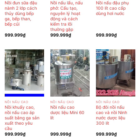
Nồi đun sữa đậu
Nồi nấu lẩu, nấu
Nồi nấu đậu phụ
nành 2 lớp cách
phở: Cấu tạo,
100 lít cao cấp
thủy dùng bếp
nguyên lý hoạt
dùng hơi nước
ga, bếp than,
động và cách
bếp củi
kiểm tra lỗi
thường gặp
999.999
₫
999.999
₫
999.999
₫
NỒI NẤU CAO
NỒI NẤU CAO
NỒI NẤU CAO
Nồi khuấy cao,
Nồi nấu cao
Bộ đôi nồi nấu
nồi nấu cao áp
dược liệu Mini 60
cao và nồi Ninh
suất bằng ga sản
lít
nước dược liệu
xuất theo yêu
300 lít
cầu
999.999
₫
999.999
₫
999.999
₫