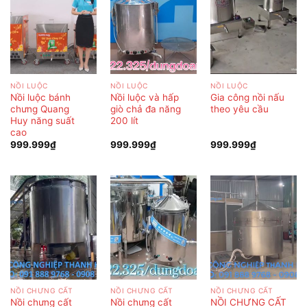
NỒI LUỘC
NỒI LUỘC
NỒI LUỘC
Nồi luộc bánh
Nồi luộc và hấp
Gia công nồi nấu
chưng Quang
giò chả đa năng
theo yêu cầu
Huy năng suất
200 lít
cao
999.999
₫
999.999
₫
999.999
₫
NỒI CHƯNG CẤT
NỒI CHƯNG CẤT
NỒI CHƯNG CẤT
Nồi chưng cất
Nồi chưng cất
NỒI CHƯNG CẤT