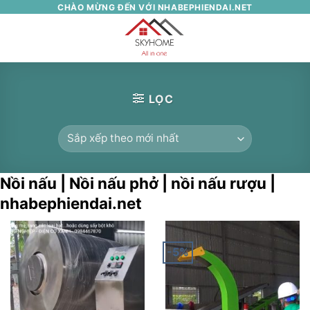
Skip
CHÀO MỪNG ĐẾN VỚI NHABEPHIENDAI.NET
to
0
content
LỌC
Nồi nấu | Nồi nấu phở | nồi nấu rượu |
nhabephiendai.net
-5%