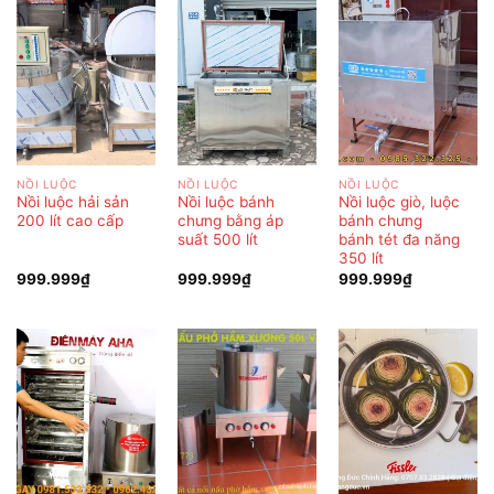
NỒI LUỘC
NỒI LUỘC
NỒI LUỘC
Nồi luộc hải sản
Nồi luộc bánh
Nồi luộc giò, luộc
200 lít cao cấp
chưng bằng áp
bánh chưng
suất 500 lít
bánh tét đa năng
350 lít
999.999
₫
999.999
₫
999.999
₫