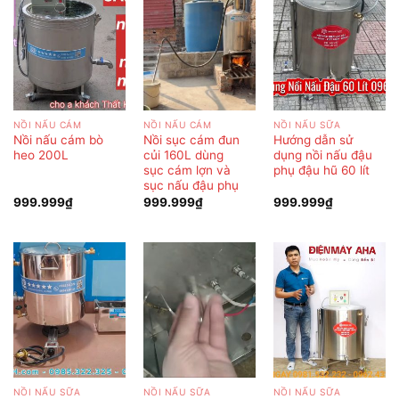
NỒI NẤU CÁM
NỒI NẤU CÁM
NỒI NẤU SỮA
Nồi nấu cám bò
Nồi sục cám đun
Hướng dẫn sử
heo 200L
củi 160L dùng
dụng nồi nấu đậu
sục cám lợn và
phụ đậu hũ 60 lít
sục nấu đậu phụ
999.999
₫
999.999
₫
999.999
₫
NỒI NẤU SỮA
NỒI NẤU SỮA
NỒI NẤU SỮA