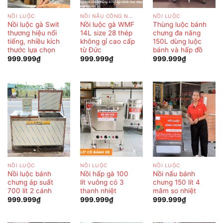
NỒI LUỘC
NỒI NẤU CÔNG NGHIỆP
NỒI LUỘC
Nồi luộc gà Swit
Nồi luộc gà WMF
Thùng luộc bánh
thương hiệu nổi
14L size 28 thép
chưng đa năng
tiếng, nhiều kích
không gỉ cao cấp
150L dùng luộc
thước lựa chọn
từ Đức
bánh và hấp đồ
999.999
₫
999.999
₫
999.999
₫
NỒI LUỘC
NỒI LUỘC
NỒI LUỘC
Nồi luộc bánh
Nồi hấp gà 100
Nồi nấu bánh
chưng áp suất
lít vuông có 3
chưng 150 lít 4
700 lít 2 cánh
thanh nhiệt
mâm so nhiệt
999.999
₫
999.999
₫
999.999
₫