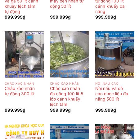
và ga 50 lít cánh
máy xên nhân tự
tự động 100 lít
khuấy lệch tâm
động 50 lít
cánh khuấy đa
tự động
năng
999.999
₫
999.999
₫
999.999
₫
CHẢO XÀO NHÂN
CHẢO XÀO NHÂN
NỒI NẤU CAO
Chảo xào nhân
Chảo xào nhân
Nồi nấu và cô
tự động 300 lít
đa năng 100 lít 5
cao dược liệu đa
lớp cánh khuấy
năng 500 lít
lệch tâm
999.999
₫
999.999
₫
999.999
₫