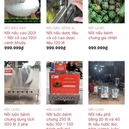
NỒI NẤU CAO
NỒI NẤU CÔNG NGHIỆP
NỒI LUỘC
Nồi nấu cao 200l
Nồi nấu dược liệu
Nồi nấu bánh
– Nồi cô cao 100l
và cô cao dược
chưng gia nhiệt
cánh khuấy
liệu 120 lít
999.999
₫
999.999
₫
999.999
₫
NỒI LUỘC
NỒI LUỘC
NỒI LUỘC
Nồi luộc bánh
Nồi luộc bánh
Nồi nấu phở
chưng dung tích
chưng 250 lít
bằng 20 lít và 40
500 lít 3 pha
luộc 100 – 130
lít nấu nước lèo,
bánh mỗi mẻ
hầm xương, luộc