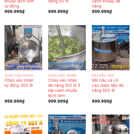
khuấy lệch tâm
động 50 lít
cánh khuấy đa
tự động
năng
999.999
₫
999.999
₫
999.999
₫
CHẢO XÀO NHÂN
CHẢO XÀO NHÂN
NỒI NẤU CAO
Chảo xào nhân
Chảo xào nhân
Nồi nấu và cô
tự động 300 lít
đa năng 100 lít 5
cao dược liệu đa
lớp cánh khuấy
năng 500 lít
lệch tâm
999.999
₫
999.999
₫
999.999
₫