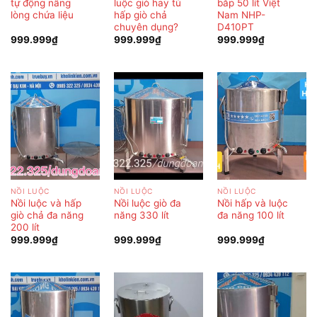
tự động nâng
luộc giò hay tủ
bắp 50 lít Việt
lòng chứa liệu
hấp giò chả
Nam NHP-
chuyên dụng?
D410PT
999.999
₫
999.999
₫
999.999
₫
NỒI LUỘC
NỒI LUỘC
NỒI LUỘC
Nồi luộc và hấp
Nồi luộc giò đa
Nồi hấp và luộc
giò chả đa năng
năng 330 lít
đa năng 100 lít
200 lít
999.999
₫
999.999
₫
999.999
₫