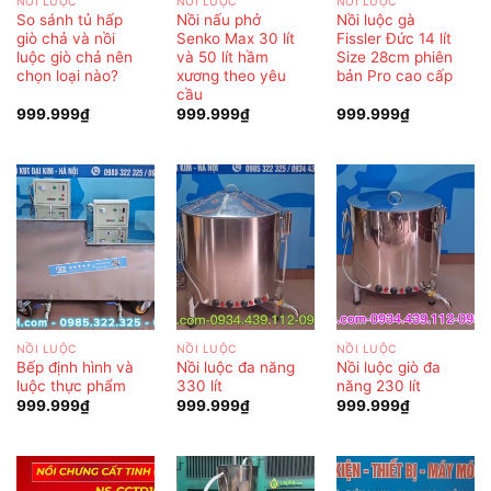
NỒI LUỘC
NỒI LUỘC
NỒI LUỘC
So sánh tủ hấp
Nồi nấu phở
Nồi luộc gà
giò chả và nồi
Senko Max 30 lít
Fissler Đức 14 lít
luộc giò chả nên
và 50 lít hầm
Size 28cm phiên
chọn loại nào?
xương theo yêu
bản Pro cao cấp
cầu
999.999
₫
999.999
₫
999.999
₫
NỒI LUỘC
NỒI LUỘC
NỒI LUỘC
Bếp định hình và
Nồi luộc đa năng
Nồi luộc giò đa
luộc thực phẩm
330 lít
năng 230 lít
999.999
₫
999.999
₫
999.999
₫