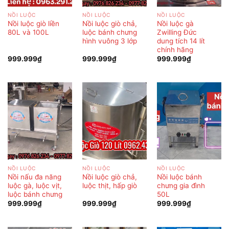
NỒI LUỘC
NỒI LUỘC
NỒI LUỘC
Nồi luộc giò liền
Nồi luộc giò chả,
Nồi luộc gà
80L và 100L
luộc bánh chưng
Zwilling Đức
hình vuông 3 lớp
dung tích 14 lít
chính hãng
999.999
₫
999.999
₫
999.999
₫
NỒI LUỘC
NỒI LUỘC
NỒI LUỘC
Nồi nấu đa năng
Nồi luộc giò chả,
Nồi luộc bánh
luộc gà, luộc vịt,
luộc thịt, hấp giò
chưng gia đình
luộc bánh chưng
50L
999.999
₫
999.999
₫
999.999
₫