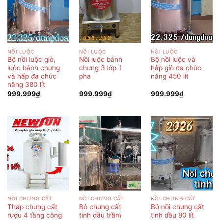
NỒI LUỘC
NỒI LUỘC
NỒI LUỘC
Bộ nồi luộc giò,
Nồi luộc bánh
Bộ nồi luộc và
luộc bánh chưng
chưng 3 lớp 1
hấp giò đa chức
và hấp đa chức
pha
năng 450 lít
năng 380 lít
999.999
₫
999.999
₫
999.999
₫
NỒI CHƯNG CẤT
NỒI CHƯNG CẤT
NỒI CHƯNG CẤT
Tháp chưng cất
Bộ chưng cất
Bộ nồi chưng cất
rượu 4 tầng công
tinh dầu trầm
tinh dầu 80 lít