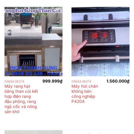
999.999
₫
1.560.000
₫
0966408078
0966408078
Máy rang hạt
Máy hút chân
bằng than củi kết
không bán
hợp điện rang
công nghiệp
đậu phộng, rang
P420A
ngũ cốc và nông
sản khô