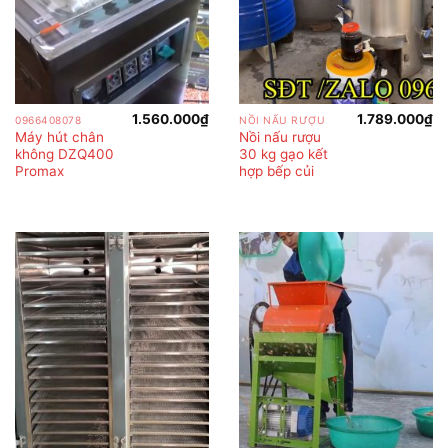
1.560.000
₫
1.789.000
₫
0966408078
NỒI NẤU RƯỢU
Máy hút chân
Nồi nấu rượu
không DZQ400
30 kg gạo kết
Promax
hợp bếp củi