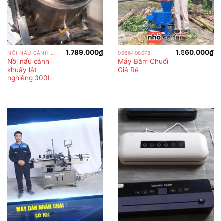
1.789.000
₫
1.560.000
₫
NỒI NẤU CÁNH KHUẤY
0966408078
Nồi nấu cánh
Máy Băm Chuối
khuấy lật
Giá Rẻ
nghiêng 300L