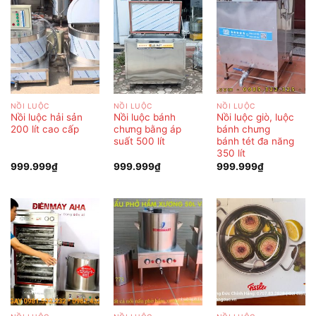
NỒI LUỘC
NỒI LUỘC
NỒI LUỘC
Nồi luộc hải sản
Nồi luộc bánh
Nồi luộc giò, luộc
200 lít cao cấp
chưng bằng áp
bánh chưng
suất 500 lít
bánh tét đa năng
350 lít
999.999
₫
999.999
₫
999.999
₫