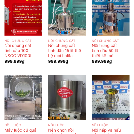
NỒI CHƯNG CẤT
NỒI CHƯNG CẤT
NỒI CHƯNG CẤT
Nồi chưng cất
Nồi chưng cất
Nồi trưng cất
tinh dầu 100 lít
tinh dầu 15 lít thế
tinh dầu 50 lít
NSCC VD100L
hệ mới Lalifa
thiết kế mới
999.999
₫
999.999
₫
999.999
₫
NỒI LUỘC
NỒI LUỘC
NỒI LUỘC
Máy luộc củ quả
Nên chọn nồi
Nồi hấp và nấu