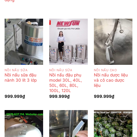
NỒI NẤU SỮA
NỒI NẤU SỮA
NỒI NẤU CAO
Nồi nấu sữa đậu
Nồi nấu đậu phụ
Nồi nấu dược liệu
nành 30 lít 3 lớp
model 30L, 40L,
và cô cao dược
50L, 60L, 80L,
liệu
100L, 120L
999.999
₫
999.999
₫
999.999
₫