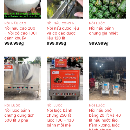
NỒI NẤU CAO
NỒI NẤU CÔNG NGHIỆP
NỒI LUỘC
Nồi nấu cao 200l
Nồi nấu dược liệu
Nồi nấu bánh
– Nồi cô cao 100l
và cô cao dược
chưng gia nhiệt
cánh khuấy
liệu 120 lít
999.999
₫
999.999
₫
999.999
₫
NỒI LUỘC
NỒI LUỘC
NỒI LUỘC
Nồi luộc bánh
Nồi luộc bánh
Nồi nấu phở
chưng dung tích
chưng 250 lít
bằng 20 lít và 40
500 lít 3 pha
luộc 100 – 130
lít nấu nước lèo,
bánh mỗi mẻ
hầm xương, luộc
bánh chưng