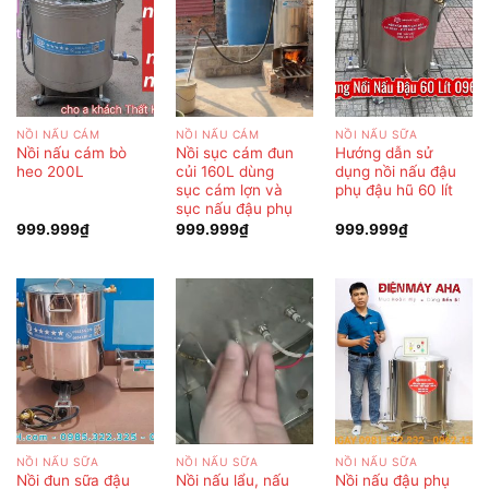
NỒI NẤU CÁM
NỒI NẤU CÁM
NỒI NẤU SỮA
Nồi nấu cám bò
Nồi sục cám đun
Hướng dẫn sử
heo 200L
củi 160L dùng
dụng nồi nấu đậu
sục cám lợn và
phụ đậu hũ 60 lít
sục nấu đậu phụ
999.999
₫
999.999
₫
999.999
₫
NỒI NẤU SỮA
NỒI NẤU SỮA
NỒI NẤU SỮA
Nồi đun sữa đậu
Nồi nấu lẩu, nấu
Nồi nấu đậu phụ