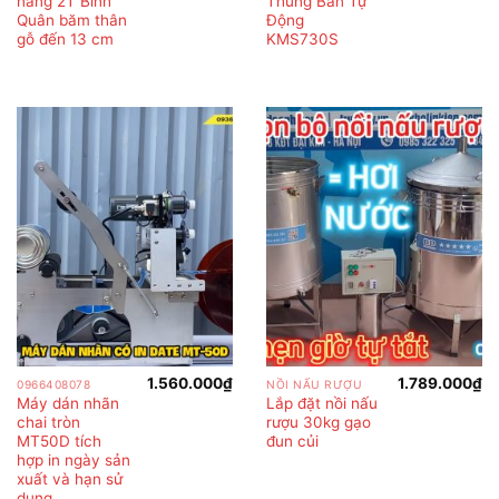
năng 2T Bình
Thùng Bán Tự
là:
tại
1.680.000₫.
là:
Quân băm thân
Động
1.600.000₫.
gỗ đến 13 cm
KMS730S
1.560.000
₫
1.789.000
₫
0966408078
NỒI NẤU RƯỢU
Máy dán nhãn
Lắp đặt nồi nấu
chai tròn
rượu 30kg gạo
MT50D tích
đun củi
hợp in ngày sản
xuất và hạn sử
dụng