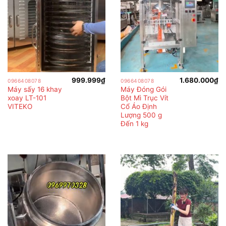
999.999
₫
1.680.000
₫
0966408078
0966408078
Máy sấy 16 khay
Máy Đóng Gói
xoay LT-101
Bột Mì Trục Vít
VITEKO
Cổ Áo Định
Lượng 500 g
Đến 1 kg