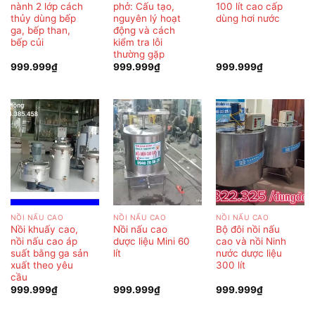
nành 2 lớp cách
phở: Cấu tạo,
100 lít cao cấp
thủy dùng bếp
nguyên lý hoạt
dùng hơi nước
ga, bếp than,
động và cách
bếp củi
kiểm tra lỗi
thường gặp
999.999
₫
999.999
₫
999.999
₫
NỒI NẤU CAO
NỒI NẤU CAO
NỒI NẤU CAO
Nồi khuấy cao,
Nồi nấu cao
Bộ đôi nồi nấu
nồi nấu cao áp
dược liệu Mini 60
cao và nồi Ninh
suất bằng ga sản
lít
nước dược liệu
xuất theo yêu
300 lít
cầu
999.999
₫
999.999
₫
999.999
₫