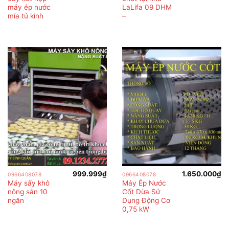
máy ép nước
LaLifa 09 DHM
mía tủ kính
–
999.999
₫
1.650.000
₫
0966408078
0966408078
Máy sấy khô
Máy Ép Nước
nông sản 10
Cốt Dừa Sử
ngăn
Dụng Động Cơ
0,75 kW