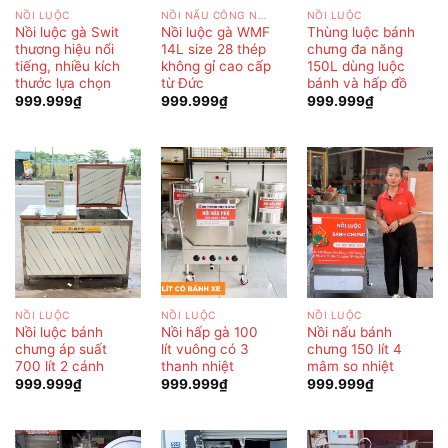
NỒI LUỘC
NỒI NẤU CÔNG NGHIỆP
NỒI LUỘC
Nồi luộc gà Swit
Nồi luộc gà WMF
Thùng luộc bánh
thương hiệu nổi
14L size 28 thép
chưng đa năng
tiếng, nhiều kích
không gỉ cao cấp
150L dùng luộc
thước lựa chọn
từ Đức
bánh và hấp đồ
999.999
₫
999.999
₫
999.999
₫
NỒI LUỘC
NỒI LUỘC
NỒI LUỘC
Nồi luộc bánh
Nồi hấp gà 100
Nồi nấu bánh
chưng áp suất
lít vuông có 3
chưng 150 lít 4
700 lít 2 cánh
thanh nhiệt
mâm so nhiệt
999.999
₫
999.999
₫
999.999
₫