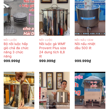
NỒI LUỘC
NỒI LUỘC
NỒI NẤU CÁM
Bộ nồi luộc hấp
Nồi luộc gà WMF
Nồi nấu nhiệt
giò chả đa chức
Provent Plus size
dầu 500 lít
năng 3 chức
24 dung tích 8,8
năng
lít
999.999
₫
999.999
₫
999.999
₫