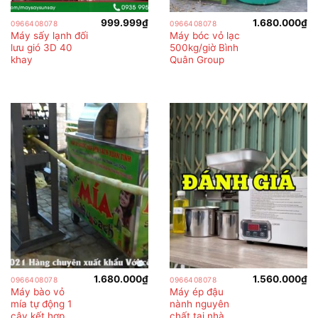
999.999
₫
1.680.000
₫
0966408078
0966408078
Máy sấy lạnh đối
Máy bóc vỏ lạc
lưu gió 3D 40
500kg/giờ Bình
khay
Quân Group
1.680.000
₫
1.560.000
₫
0966408078
0966408078
Máy bào vỏ
Máy ép đậu
mía tự động 1
nành nguyên
cây kết hợp
chất tại nhà