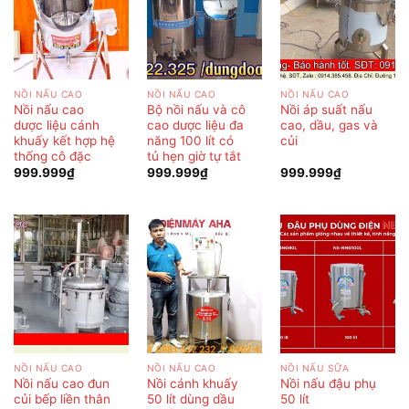
NỒI NẤU CAO
NỒI NẤU CAO
NỒI NẤU CAO
Nồi nấu cao
Bộ nồi nấu và cô
Nồi áp suất nấu
dược liệu cánh
cao dược liệu đa
cao, dầu, gas và
khuấy kết hợp hệ
năng 100 lít có
củi
thống cô đặc
tủ hẹn giờ tự tắt
999.999
₫
999.999
₫
999.999
₫
NỒI NẤU CAO
NỒI NẤU CAO
NỒI NẤU SỮA
Nồi nấu cao đun
Nồi cánh khuấy
Nồi nấu đậu phụ
củi bếp liền thân
50 lít dùng dầu
50 lít