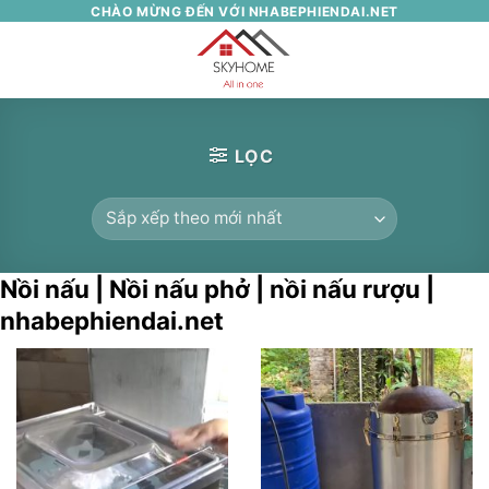
Skip
CHÀO MỪNG ĐẾN VỚI NHABEPHIENDAI.NET
to
0
content
LỌC
Nồi nấu | Nồi nấu phở | nồi nấu rượu |
nhabephiendai.net