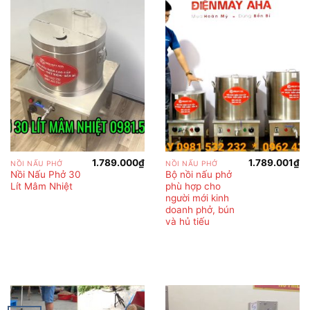
1.789.000
₫
1.789.001
₫
NỒI NẤU PHỞ
NỒI NẤU PHỞ
Nồi Nấu Phở 30
Bộ nồi nấu phở
Lít Mâm Nhiệt
phù hợp cho
người mới kinh
doanh phở, bún
và hủ tiếu