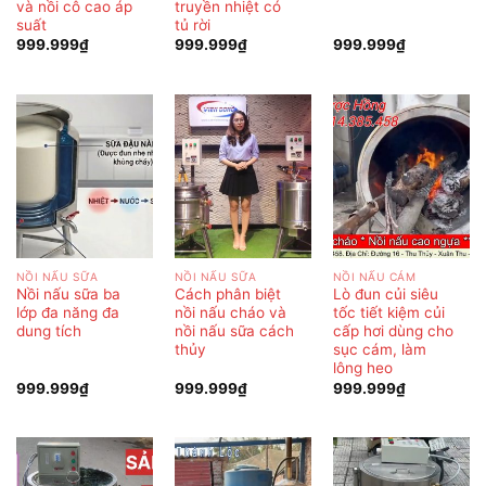
và nồi cô cao áp
truyền nhiệt có
suất
tủ rời
999.999
₫
999.999
₫
999.999
₫
NỒI NẤU SỮA
NỒI NẤU SỮA
NỒI NẤU CÁM
Nồi nấu sữa ba
Cách phân biệt
Lò đun củi siêu
lớp đa năng đa
nồi nấu cháo và
tốc tiết kiệm củi
dung tích
nồi nấu sữa cách
cấp hơi dùng cho
thủy
sục cám, làm
lông heo
999.999
₫
999.999
₫
999.999
₫