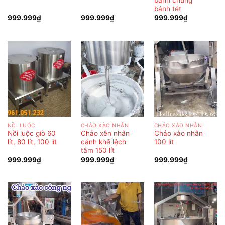
bánh tét
999.999
₫
999.999
₫
999.999
₫
NỒI LUỘC
CHẢO XÀO NHÂN
CHẢO XÀO NHÂN
Nồi luộc giò 60
Chảo xên nhân
Chảo xào nhân
lít, 80 lít, 100 lít
cánh khế lệch
100 lít
tâm 150 lít
999.999
₫
999.999
₫
999.999
₫