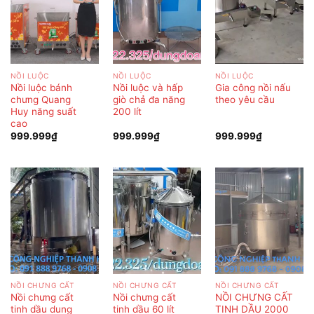
NỒI LUỘC
NỒI LUỘC
NỒI LUỘC
Nồi luộc bánh
Nồi luộc và hấp
Gia công nồi nấu
chưng Quang
giò chả đa năng
theo yêu cầu
Huy năng suất
200 lít
cao
999.999
₫
999.999
₫
999.999
₫
NỒI CHƯNG CẤT
NỒI CHƯNG CẤT
NỒI CHƯNG CẤT
Nồi chưng cất
Nồi chưng cất
NỒI CHƯNG CẤT
tinh dầu dung
tinh dầu 60 lít
TINH DẦU 2000