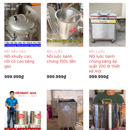
NỒI NẤU CAO
NỒI LUỘC
NỒI LUỘC
Nồi khuấy cao,
Nồi luộc bánh
Nồi luộc bánh
nồi cô cao bằng
chưng 150L liền
chưng bằng áp
gas
suất 200 lít thiết
kế mới
999.999
₫
999.999
₫
999.999
₫