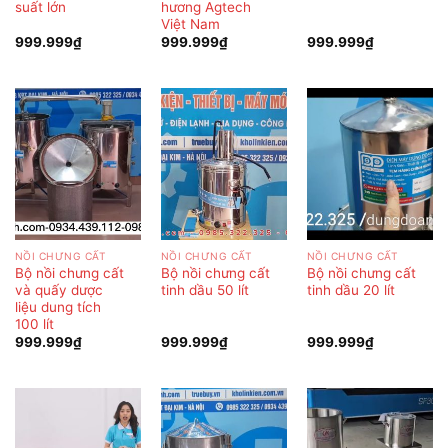
suất lớn
hương Agtech
Việt Nam
999.999
₫
999.999
₫
999.999
₫
NỒI CHƯNG CẤT
NỒI CHƯNG CẤT
NỒI CHƯNG CẤT
Bộ nồi chưng cất
Bộ nồi chưng cất
Bộ nồi chưng cất
và quấy dược
tinh dầu 50 lít
tinh dầu 20 lít
liệu dung tích
100 lít
999.999
₫
999.999
₫
999.999
₫