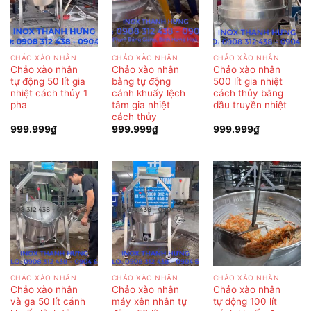
CHẢO XÀO NHÂN
CHẢO XÀO NHÂN
CHẢO XÀO NHÂN
Chảo xào nhân
Chảo xào nhân
Chảo xào nhân
tự động 50 lít gia
bằng tự động
500 lít gia nhiệt
nhiệt cách thủy 1
cánh khuấy lệch
cách thủy bằng
pha
tâm gia nhiệt
dầu truyền nhiệt
cách thủy
999.999
₫
999.999
₫
999.999
₫
CHẢO XÀO NHÂN
CHẢO XÀO NHÂN
CHẢO XÀO NHÂN
Chảo xào nhân
Chảo xào nhân
Chảo xào nhân
và ga 50 lít cánh
máy xên nhân tự
tự động 100 lít