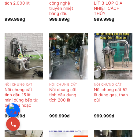
tích 2.000 lít
công nghệ
LÍT 3 LỚP GIA
truyền nhiệt
NHIỆT CÁCH
bằng dầu
THỦY
999.999
₫
999.999
₫
999.999
₫
NỒI CHƯNG CẤT
NỒI CHƯNG CẤT
NỒI CHƯNG CẤT
Nồi chưng cất
Nồi chưng cất
Nồi chưng cất 52
tinh dầu 15 lít
tinh dầu dung
lít dùng gas, than
mini dùng bếp từ,
tích 200 lít
củi
bếp gas hoặc
than củi
999.999
₫
999.999
₫
999.999
₫