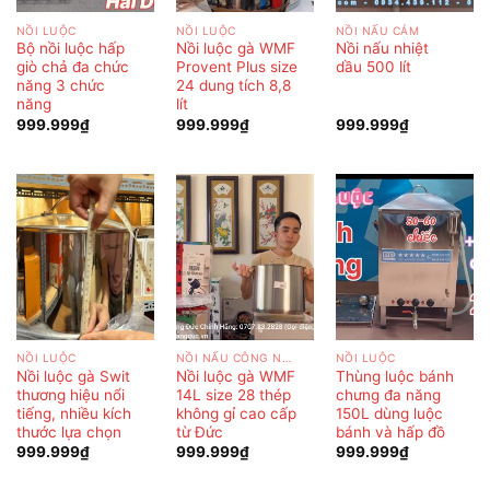
NỒI LUỘC
NỒI LUỘC
NỒI NẤU CÁM
Bộ nồi luộc hấp
Nồi luộc gà WMF
Nồi nấu nhiệt
giò chả đa chức
Provent Plus size
dầu 500 lít
năng 3 chức
24 dung tích 8,8
năng
lít
999.999
₫
999.999
₫
999.999
₫
NỒI LUỘC
NỒI NẤU CÔNG NGHIỆP
NỒI LUỘC
Nồi luộc gà Swit
Nồi luộc gà WMF
Thùng luộc bánh
thương hiệu nổi
14L size 28 thép
chưng đa năng
tiếng, nhiều kích
không gỉ cao cấp
150L dùng luộc
thước lựa chọn
từ Đức
bánh và hấp đồ
999.999
₫
999.999
₫
999.999
₫