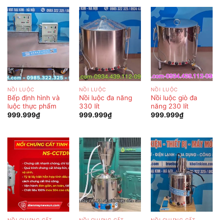
NỒI LUỘC
NỒI LUỘC
NỒI LUỘC
Bếp định hình và
Nồi luộc đa năng
Nồi luộc giò đa
luộc thực phẩm
330 lít
năng 230 lít
999.999
₫
999.999
₫
999.999
₫
NỒI CHƯNG CẤT
NỒI CHƯNG CẤT
NỒI CHƯNG CẤT