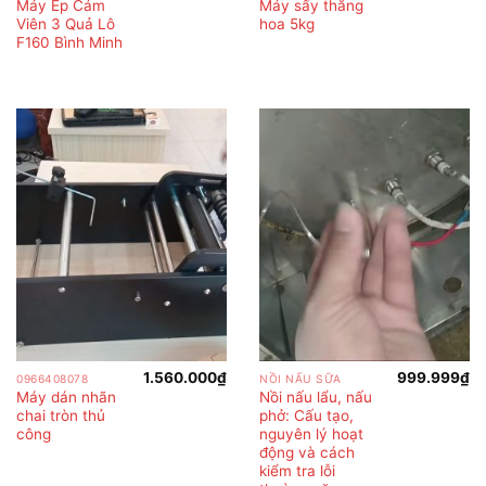
Máy Ép Cám
Máy sấy thăng
Viên 3 Quả Lô
hoa 5kg
F160 Bình Minh
1.560.000
₫
999.999
₫
0966408078
NỒI NẤU SỮA
Máy dán nhãn
Nồi nấu lẩu, nấu
chai tròn thủ
phở: Cấu tạo,
công
nguyên lý hoạt
động và cách
kiểm tra lỗi