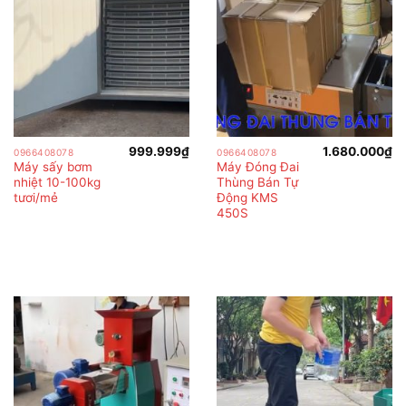
999.999
₫
1.680.000
₫
0966408078
0966408078
Máy sấy bơm
Máy Đóng Đai
nhiệt 10-100kg
Thùng Bán Tự
tươi/mẻ
Động KMS
450S