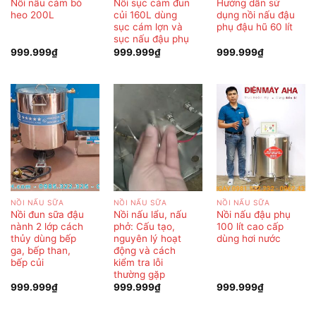
Nồi nấu cám bò
Nồi sục cám đun
Hướng dẫn sử
heo 200L
củi 160L dùng
dụng nồi nấu đậu
sục cám lợn và
phụ đậu hũ 60 lít
sục nấu đậu phụ
999.999
₫
999.999
₫
999.999
₫
NỒI NẤU SỮA
NỒI NẤU SỮA
NỒI NẤU SỮA
Nồi đun sữa đậu
Nồi nấu lẩu, nấu
Nồi nấu đậu phụ
nành 2 lớp cách
phở: Cấu tạo,
100 lít cao cấp
thủy dùng bếp
nguyên lý hoạt
dùng hơi nước
ga, bếp than,
động và cách
bếp củi
kiểm tra lỗi
thường gặp
999.999
₫
999.999
₫
999.999
₫