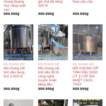
chưng Quang
giò chả đa năng
theo yêu cầu
Huy năng suất
200 lít
cao
999.999
₫
999.999
₫
999.999
₫
NỒI CHƯNG CẤT
NỒI CHƯNG CẤT
NỒI CHƯNG CẤT
Nồi chưng cất
Nồi chưng cất
NỒI CHƯNG CẤT
tinh dầu dung
tinh dầu 60 lít
TINH DẦU 2000
tích 2.000 lít
công nghệ
LÍT 3 LỚP GIA
truyền nhiệt
NHIỆT CÁCH
bằng dầu
THỦY
999.999
₫
999.999
₫
999.999
₫