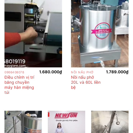
1.680.000
₫
1.789.000
₫
0966408078
NỒI NẤU PHỞ
Điều chỉnh vị trí
Nồi nấu phở
băng chuyền
20L và 60L liền
máy hàn miệng
bệ
túi