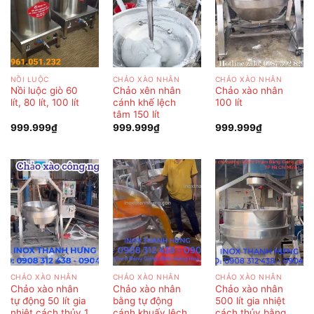
NỒI LUỘC
CHẢO XÀO NHÂN
CHẢO XÀO NHÂN
Nồi luộc giò 60
Chảo xên nhân
Chảo xào nhân
lít, 80 lít, 100 lít
cánh khế lệch
100 lít
tâm 150 lít
999.999
₫
999.999
₫
999.999
₫
CHẢO XÀO NHÂN
CHẢO XÀO NHÂN
CHẢO XÀO NHÂN
Chảo xào nhân
Chảo xào nhân
Chảo xào nhân
tự động 50 lít gia
bằng tự động
500 lít gia nhiệt
nhiệt cách thủy 1
cánh khuấy lệch
cách thủy bằng