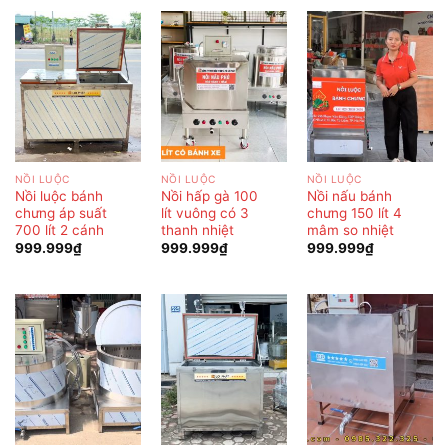
NỒI LUỘC
NỒI LUỘC
NỒI LUỘC
Nồi luộc bánh
Nồi hấp gà 100
Nồi nấu bánh
chưng áp suất
lít vuông có 3
chưng 150 lít 4
700 lít 2 cánh
thanh nhiệt
mâm so nhiệt
999.999
₫
999.999
₫
999.999
₫