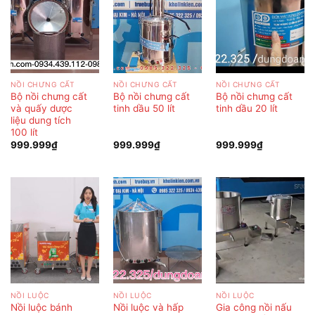
NỒI CHƯNG CẤT
NỒI CHƯNG CẤT
NỒI CHƯNG CẤT
Bộ nồi chưng cất
Bộ nồi chưng cất
Bộ nồi chưng cất
và quấy dược
tinh dầu 50 lít
tinh dầu 20 lít
liệu dung tích
100 lít
999.999
₫
999.999
₫
999.999
₫
NỒI LUỘC
NỒI LUỘC
NỒI LUỘC
Nồi luộc bánh
Nồi luộc và hấp
Gia công nồi nấu