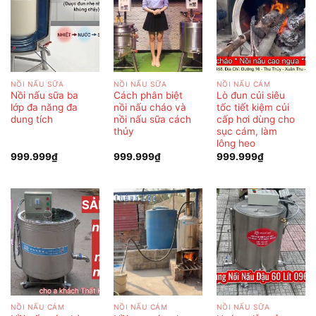
NỒI NẤU SỮA
NỒI NẤU SỮA
NỒI NẤU CÁM
Nồi nấu sữa ba
Cách phân biệt
Lò đun củi siêu
lớp đa năng đa
nồi nấu cháo và
tốc tiết kiệm củi
dung tích
nồi nấu sữa cách
cấp hơi dùng cho
thủy
sục cám, làm
lông heo
999.999
₫
999.999
₫
999.999
₫
NỒI NẤU CÁM
NỒI NẤU CÁM
NỒI NẤU SỮA