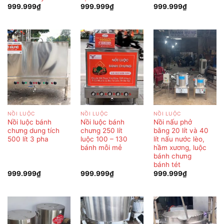
999.999
₫
999.999
₫
999.999
₫
NỒI LUỘC
NỒI LUỘC
NỒI LUỘC
Nồi luộc bánh
Nồi luộc bánh
Nồi nấu phở
chưng dung tích
chưng 250 lít
bằng 20 lít và 40
500 lít 3 pha
luộc 100 – 130
lít nấu nước lèo,
bánh mỗi mẻ
hầm xương, luộc
bánh chưng
bánh tét
999.999
₫
999.999
₫
999.999
₫