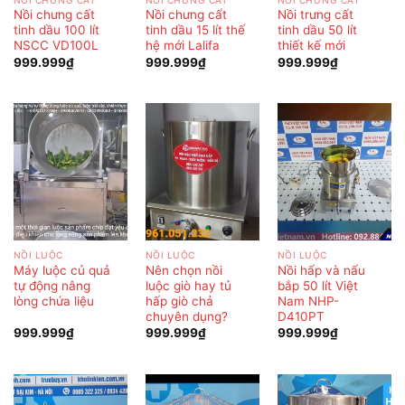
Nồi chưng cất
Nồi chưng cất
Nồi trưng cất
tinh dầu 100 lít
tinh dầu 15 lít thế
tinh dầu 50 lít
NSCC VD100L
hệ mới Lalifa
thiết kế mới
999.999
₫
999.999
₫
999.999
₫
NỒI LUỘC
NỒI LUỘC
NỒI LUỘC
Máy luộc củ quả
Nên chọn nồi
Nồi hấp và nấu
tự động nâng
luộc giò hay tủ
bắp 50 lít Việt
lòng chứa liệu
hấp giò chả
Nam NHP-
chuyên dụng?
D410PT
999.999
₫
999.999
₫
999.999
₫