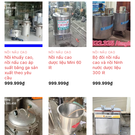
NỒI NẤU CAO
NỒI NẤU CAO
NỒI NẤU CAO
Nồi khuấy cao,
Nồi nấu cao
Bộ đôi nồi nấu
nồi nấu cao áp
dược liệu Mini 60
cao và nồi Ninh
suất bằng ga sản
lít
nước dược liệu
xuất theo yêu
300 lít
cầu
999.999
₫
999.999
₫
999.999
₫