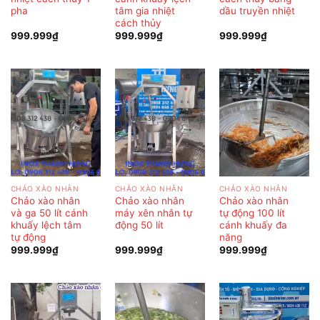
pha
tâm gia nhiệt
dầu truyền nhiệt
cách thủy
999.999
₫
999.999
₫
999.999
₫
CHẢO XÀO NHÂN
CHẢO XÀO NHÂN
CHẢO XÀO NHÂN
Chảo xào nhân
Chảo xào nhân
Chảo xào nhân
và ga 50 lít cánh
máy xên nhân tự
tự động 100 lít
khuấy lệch tâm
động 50 lít
cánh khuấy đa
tự động
năng
999.999
₫
999.999
₫
999.999
₫