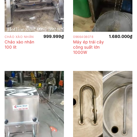
999.999
₫
1.680.000
₫
CHẢO XÀO NHÂN
0966408078
Chảo xào nhân
Máy ép trái cây
100 lít
công suất lớn
1000W