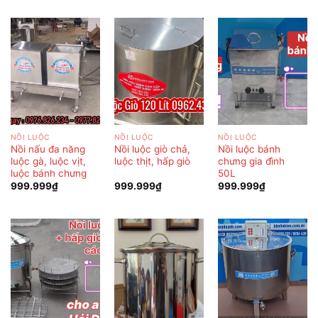
NỒI LUỘC
NỒI LUỘC
NỒI LUỘC
Nồi nấu đa năng
Nồi luộc giò chả,
Nồi luộc bánh
luộc gà, luộc vịt,
luộc thịt, hấp giò
chưng gia đình
luộc bánh chưng
50L
999.999
₫
999.999
₫
999.999
₫