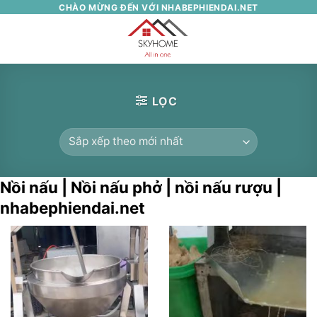
Skip
CHÀO MỪNG ĐẾN VỚI NHABEPHIENDAI.NET
to
0
content
LỌC
Nồi nấu | Nồi nấu phở | nồi nấu rượu |
nhabephiendai.net