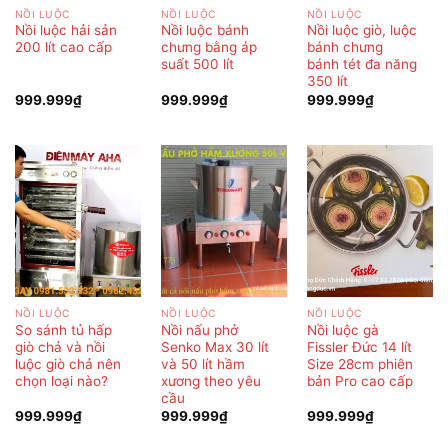
NỒI LUỘC
NỒI LUỘC
NỒI LUỘC
Nồi luộc hải sản
Nồi luộc bánh
Nồi luộc giò, luộc
200 lít cao cấp
chưng bằng áp
bánh chưng
suất 500 lít
bánh tét đa năng
350 lít
999.999
₫
999.999
₫
999.999
₫
NỒI LUỘC
NỒI LUỘC
NỒI LUỘC
So sánh tủ hấp
Nồi nấu phở
Nồi luộc gà
giò chả và nồi
Senko Max 30 lít
Fissler Đức 14 lít
luộc giò chả nên
và 50 lít hầm
Size 28cm phiên
chọn loại nào?
xương theo yêu
bản Pro cao cấp
cầu
999.999
₫
999.999
₫
999.999
₫