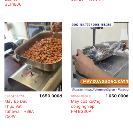
GLF1800
1.650.000
₫
1.650.000
₫
0966408078
0966408078
Máy Ép Dầu
Máy cưa xương
Thực Vật
công nghiệp
Tahawa TH88A
FM BS30A
750W