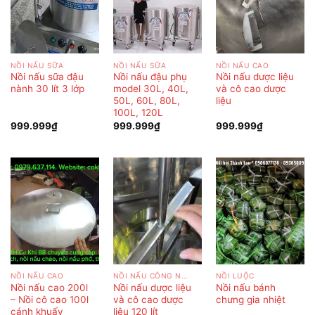
NỒI NẤU SỮA
NỒI NẤU SỮA
NỒI NẤU CAO
Nồi nấu sữa đậu
Nồi nấu đậu phụ
Nồi nấu dược liệu
nành 30 lít 3 lớp
model 30L, 40L,
và cô cao dược
50L, 60L, 80L,
liệu
100L, 120L
999.999
₫
999.999
₫
999.999
₫
NỒI NẤU CAO
NỒI NẤU CÔNG NGHIỆP
NỒI LUỘC
Nồi nấu cao 200l
Nồi nấu dược liệu
Nồi nấu bánh
– Nồi cô cao 100l
và cô cao dược
chưng gia nhiệt
cánh khuấy
liệu 120 lít