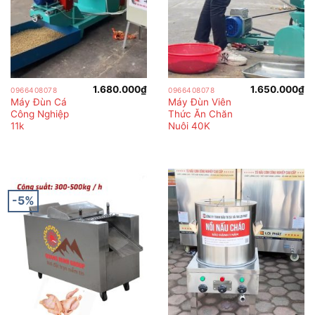
1.680.000
₫
1.650.000
₫
0966408078
0966408078
Máy Đùn Cá
Máy Đùn Viên
Công Nghiệp
Thức Ăn Chăn
11k
Nuôi 40K
-5%