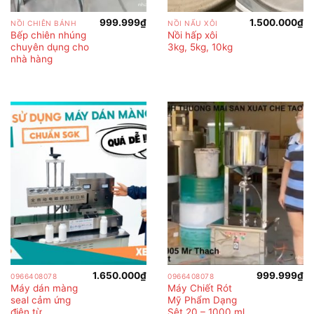
999.999
₫
1.500.000
₫
NỒI CHIÊN BÁNH
NỒI NẤU XÔI
Bếp chiên nhúng
Nồi hấp xôi
chuyên dụng cho
3kg, 5kg, 10kg
nhà hàng
1.650.000
₫
999.999
₫
0966408078
0966408078
Máy dán màng
Máy Chiết Rót
seal cảm ứng
Mỹ Phẩm Dạng
điện từ
Sệt 20 – 1000 ml