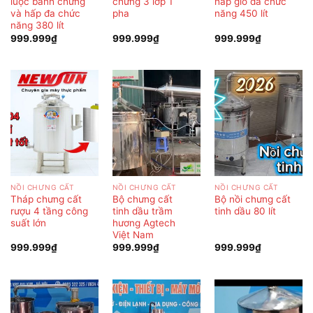
luộc bánh chưng
chưng 3 lớp 1
hấp giò đa chức
và hấp đa chức
pha
năng 450 lít
năng 380 lít
999.999
₫
999.999
₫
999.999
₫
NỒI CHƯNG CẤT
NỒI CHƯNG CẤT
NỒI CHƯNG CẤT
Tháp chưng cất
Bộ chưng cất
Bộ nồi chưng cất
rượu 4 tầng công
tinh dầu trầm
tinh dầu 80 lít
suất lớn
hương Agtech
Việt Nam
999.999
₫
999.999
₫
999.999
₫