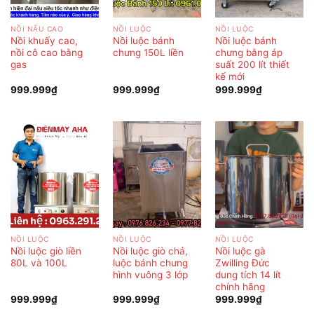
NỒI NẤU CAO
NỒI LUỘC
NỒI LUỘC
Nồi khuấy cao,
Nồi luộc bánh
Nồi luộc bánh
nồi cô cao bằng
chưng 150L liền
chưng bằng áp
gas
suất 200 lít thiết
kế mới
999.999
₫
999.999
₫
999.999
₫
NỒI LUỘC
NỒI LUỘC
NỒI LUỘC
Nồi luộc giò liền
Nồi luộc giò chả,
Nồi luộc gà
80L và 100L
luộc bánh chưng
Zwilling Đức
hình vuông 3 lớp
dung tích 14 lít
chính hãng
999.999
₫
999.999
₫
999.999
₫