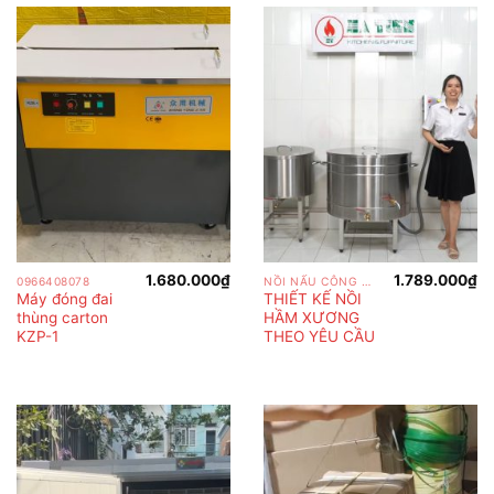
1.680.000
₫
1.789.000
₫
0966408078
NỒI NẤU CÔNG NGHIỆP
Máy đóng đai
THIẾT KẾ NỒI
thùng carton
HẦM XƯƠNG
KZP-1
THEO YÊU CẦU