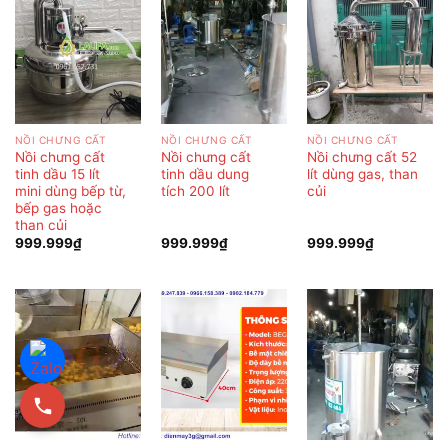
NỒI CHƯNG CẤT
NỒI CHƯNG CẤT
NỒI CHƯNG CẤT
Nồi chưng cất
Nồi chưng cất
Nồi chưng cất 52
tinh dầu 15 lít
tinh dầu dung
lít dùng gas, than
mini dùng bếp từ,
tích 200 lít
củi
bếp gas hoặc
than củi
999.999
₫
999.999
₫
999.999
₫