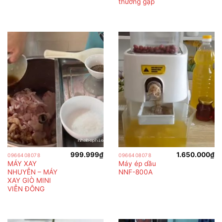
thường gặp
999.999
₫
1.650.000
₫
0966408078
0966408078
MÁY XAY
Máy ép dầu
NHUYỄN – MÁY
NNF-800A
XAY GIÒ MINI
VIỄN ĐÔNG