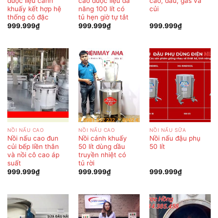
dược liệu cánh
cao dược liệu đa
cao, dầu, gas và
khuấy kết hợp hệ
năng 100 lít có
củi
thống cô đặc
tủ hẹn giờ tự tắt
999.999
₫
999.999
₫
999.999
₫
NỒI NẤU CAO
NỒI NẤU CAO
NỒI NẤU SỮA
Nồi nấu cao đun
Nồi cánh khuấy
Nồi nấu đậu phụ
củi bếp liền thân
50 lít dùng dầu
50 lít
và nồi cô cao áp
truyền nhiệt có
suất
tủ rời
999.999
₫
999.999
₫
999.999
₫