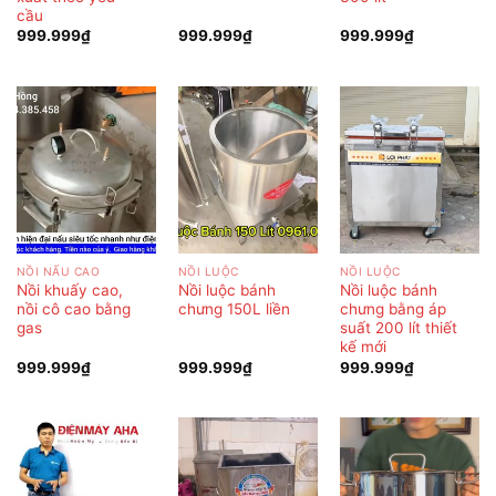
cầu
999.999
₫
999.999
₫
999.999
₫
NỒI NẤU CAO
NỒI LUỘC
NỒI LUỘC
Nồi khuấy cao,
Nồi luộc bánh
Nồi luộc bánh
nồi cô cao bằng
chưng 150L liền
chưng bằng áp
gas
suất 200 lít thiết
kế mới
999.999
₫
999.999
₫
999.999
₫