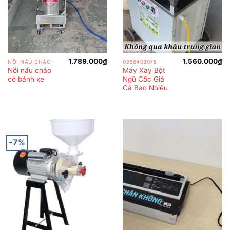
1.789.000
₫
1.560.000
₫
NỒI NẤU CHÁO
0966408078
Nồi nấu cháo
Máy Xay Bột
có bánh xe
Ngũ Cốc Giá
Cả Bao Nhiêu
-7%