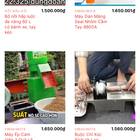
1.500.000
₫
1.650.001
₫
NỒI NẤU XÔI
0966408078
Bộ nồi hấp luộc
Máy Dán Màng
đa năng 60 L
Seal Nhôm Cầm
có bánh xe, tay
Tay 8800A
kéo
1.650.000
₫
1.560.000
₫
0966408078
0966408078
Máy Ép Cám
Buộc Chỉ Xúc
Viên 2 Quả Lô
Xích Và Lạp