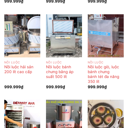
999.999
₫
999.999
₫
999.999
₫
NỒI LUỘC
NỒI LUỘC
NỒI LUỘC
Nồi luộc hải sản
Nồi luộc bánh
Nồi luộc giò, luộc
200 lít cao cấp
chưng bằng áp
bánh chưng
suất 500 lít
bánh tét đa năng
350 lít
999.999
₫
999.999
₫
999.999
₫