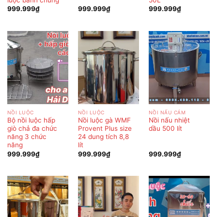
999.999
₫
999.999
₫
999.999
₫
NỒI LUỘC
NỒI LUỘC
NỒI NẤU CÁM
Bộ nồi luộc hấp
Nồi luộc gà WMF
Nồi nấu nhiệt
giò chả đa chức
Provent Plus size
dầu 500 lít
năng 3 chức
24 dung tích 8,8
năng
lít
999.999
₫
999.999
₫
999.999
₫