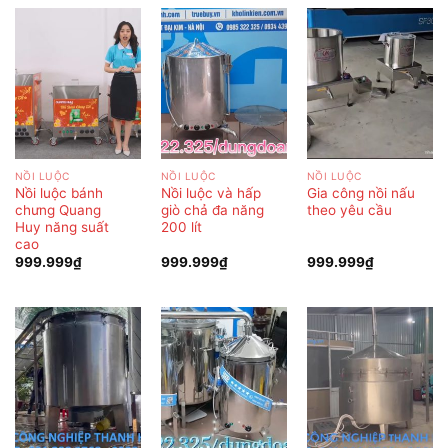
NỒI LUỘC
NỒI LUỘC
NỒI LUỘC
Nồi luộc bánh
Nồi luộc và hấp
Gia công nồi nấu
chưng Quang
giò chả đa năng
theo yêu cầu
Huy năng suất
200 lít
cao
999.999
₫
999.999
₫
999.999
₫