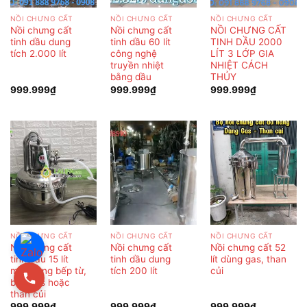
NỒI CHƯNG CẤT
NỒI CHƯNG CẤT
NỒI CHƯNG CẤT
Nồi chưng cất
Nồi chưng cất
NỒI CHƯNG CẤT
tinh dầu dung
tinh dầu 60 lít
TINH DẦU 2000
tích 2.000 lít
công nghệ
LÍT 3 LỚP GIA
truyền nhiệt
NHIỆT CÁCH
bằng dầu
THỦY
999.999
₫
999.999
₫
999.999
₫
NỒI CHƯNG CẤT
NỒI CHƯNG CẤT
NỒI CHƯNG CẤT
Nồi chưng cất
Nồi chưng cất
Nồi chưng cất 52
tinh dầu 15 lít
tinh dầu dung
lít dùng gas, than
mini dùng bếp từ,
tích 200 lít
củi
bếp gas hoặc
than củi
999.999
₫
999.999
₫
999.999
₫