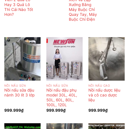
Hay 3 Quả Lô
Xưởng Bằng
Thì Cái Nào Tốt
Máy Buộc Chỉ
Hơn?
Quay Tay, Máy
Buộc Chỉ Điện
NỒI NẤU SỮA
NỒI NẤU SỮA
NỒI NẤU CAO
Nồi nấu sữa đậu
Nồi nấu đậu phụ
Nồi nấu dược liệu
nành 30 lít 3 lớp
model 30L, 40L,
và cô cao dược
50L, 60L, 80L,
liệu
100L, 120L
999.999
₫
999.999
₫
999.999
₫