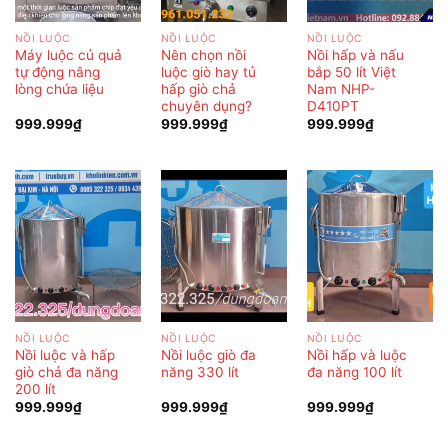
NỒI LUỘC
NỒI LUỘC
NỒI LUỘC
Máy luộc củ quả
Nên chọn nồi
Nồi hấp và nấu
tự động nâng
luộc giò hay tủ
bắp 50 lít Việt
lòng chứa liệu
hấp giò chả
Nam NHP-
chuyên dụng?
D410PT
999.999
₫
999.999
₫
999.999
₫
NỒI LUỘC
NỒI LUỘC
NỒI LUỘC
Nồi luộc và hấp
Nồi luộc giò đa
Nồi hấp và luộc
giò chả đa năng
năng 330 lít
đa năng 100 lít
200 lít
999.999
₫
999.999
₫
999.999
₫