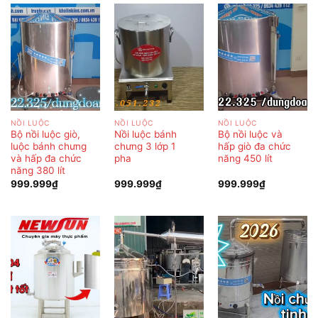
NỒI LUỘC
NỒI LUỘC
NỒI LUỘC
Bộ nồi luộc giò,
Nồi luộc bánh
Bộ nồi luộc và
luộc bánh chưng
chưng 3 lớp 1
hấp giò đa chức
và hấp đa chức
pha
năng 450 lít
năng 380 lít
999.999
₫
999.999
₫
999.999
₫