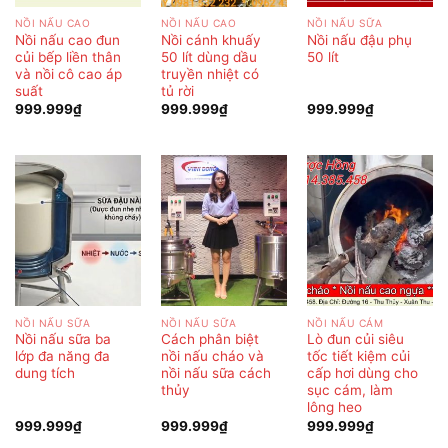
NỒI NẤU CAO
NỒI NẤU CAO
NỒI NẤU SỮA
Nồi nấu cao đun
Nồi cánh khuấy
Nồi nấu đậu phụ
củi bếp liền thân
50 lít dùng dầu
50 lít
và nồi cô cao áp
truyền nhiệt có
suất
tủ rời
999.999
₫
999.999
₫
999.999
₫
NỒI NẤU SỮA
NỒI NẤU SỮA
NỒI NẤU CÁM
Nồi nấu sữa ba
Cách phân biệt
Lò đun củi siêu
lớp đa năng đa
nồi nấu cháo và
tốc tiết kiệm củi
dung tích
nồi nấu sữa cách
cấp hơi dùng cho
thủy
sục cám, làm
lông heo
999.999
₫
999.999
₫
999.999
₫