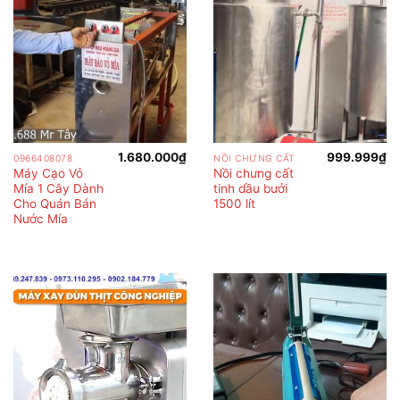
1.680.000
₫
999.999
₫
0966408078
NỒI CHƯNG CẤT
Máy Cạo Vỏ
Nồi chưng cất
Mía 1 Cây Dành
tinh dầu bưởi
Cho Quán Bán
1500 lít
Nước Mía