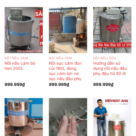
NỒI NẤU CÁM
NỒI NẤU CÁM
NỒI NẤU SỮA
Nồi nấu cám bò
Nồi sục cám đun
Hướng dẫn sử
heo 200L
củi 160L dùng
dụng nồi nấu đậu
sục cám lợn và
phụ đậu hũ 60 lít
sục nấu đậu phụ
999.999
₫
999.999
₫
999.999
₫