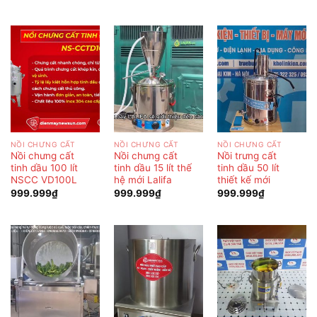
NỒI CHƯNG CẤT
NỒI CHƯNG CẤT
NỒI CHƯNG CẤT
Nồi chưng cất
Nồi chưng cất
Nồi trưng cất
tinh dầu 100 lít
tinh dầu 15 lít thế
tinh dầu 50 lít
NSCC VD100L
hệ mới Lalifa
thiết kế mới
999.999
₫
999.999
₫
999.999
₫