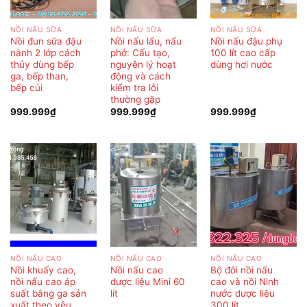
NỒI NẤU SỮA
NỒI NẤU SỮA
NỒI NẤU SỮA
Nồi đun sữa đậu
Nồi nấu lẩu, nấu
Nồi nấu đậu phụ
nành 2 lớp cách
phở: Cấu tạo,
100 lít cao cấp
thủy dùng bếp
nguyên lý hoạt
dùng hơi nước
ga, bếp than,
động và cách
bếp củi
kiểm tra lỗi
thường gặp
999.999
₫
999.999
₫
999.999
₫
NỒI NẤU CAO
NỒI NẤU CAO
NỒI NẤU CAO
Nồi khuấy cao,
Nồi nấu cao
Bộ đôi nồi nấu
nồi nấu cao áp
dược liệu Mini 60
cao và nồi Ninh
suất bằng ga sản
lít
nước dược liệu
xuất theo yêu
300 lít