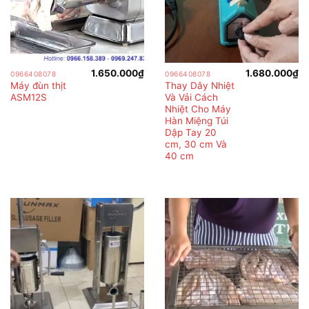
1.650.000
₫
1.680.000
₫
0966408078
0966408078
Máy đùn thịt
Thay Dây Nhiệt
ASM12S
Và Vải Cách
Nhiệt Cho Máy
Hàn Miệng Túi
Dập Tay 20
cm, 30 cm Và
40 cm