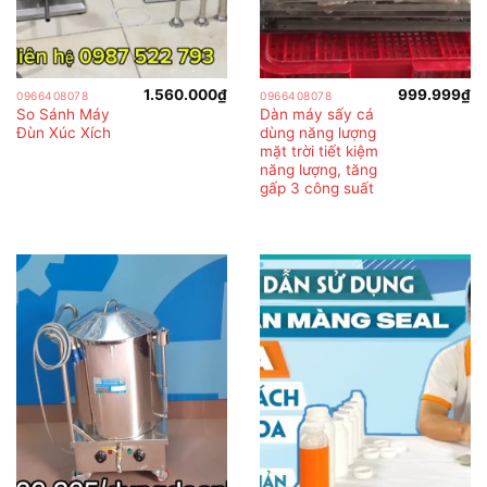
1.560.000
₫
999.999
₫
0966408078
0966408078
So Sánh Máy
Dàn máy sấy cá
Đùn Xúc Xích
dùng năng lượng
mặt trời tiết kiệm
năng lượng, tăng
gấp 3 công suất