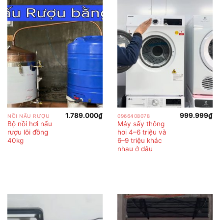
1.789.000
₫
999.999
₫
NỒI NẤU RƯỢU
0966408078
Bộ nồi hơi nấu
Máy sấy thông
rượu lõi đồng
hơi 4–6 triệu và
40kg
6–9 triệu khác
nhau ở đâu