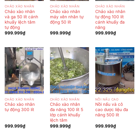
CHẢO XÀO NHÂN
CHẢO XÀO NHÂN
CHẢO XÀO NHÂN
Chảo xào nhân
Chảo xào nhân
Chảo xào nhân
và ga 50 lít cánh
máy xên nhân tự
tự động 100 lít
khuấy lệch tâm
động 50 lít
cánh khuấy đa
tự động
năng
999.999
₫
999.999
₫
999.999
₫
CHẢO XÀO NHÂN
CHẢO XÀO NHÂN
NỒI NẤU CAO
Chảo xào nhân
Chảo xào nhân
Nồi nấu và cô
tự động 300 lít
đa năng 100 lít 5
cao dược liệu đa
lớp cánh khuấy
năng 500 lít
lệch tâm
999.999
₫
999.999
₫
999.999
₫