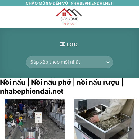
Skip
CHÀO MỪNG ĐẾN VỚI NHABEPHIENDAI.NET
to
0
content
LỌC
Nồi nấu | Nồi nấu phở | nồi nấu rượu |
nhabephiendai.net