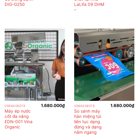
DIG-G250
LaLifa 09 DHM
–
1.680.000
₫
1.680.000
₫
0966408078
0966408078
Máy ép nước
So sánh máy
cốt đa năng
hàn miệng túi
EDN-001 Vina
liên tục dạng
Organic
đứng và dạng
nằm ngang