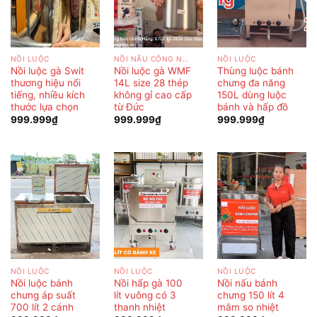
NỒI LUỘC
NỒI NẤU CÔNG NGHIỆP
NỒI LUỘC
Nồi luộc gà Swit
Nồi luộc gà WMF
Thùng luộc bánh
thương hiệu nổi
14L size 28 thép
chưng đa năng
tiếng, nhiều kích
không gỉ cao cấp
150L dùng luộc
thước lựa chọn
từ Đức
bánh và hấp đồ
999.999
₫
999.999
₫
999.999
₫
NỒI LUỘC
NỒI LUỘC
NỒI LUỘC
Nồi luộc bánh
Nồi hấp gà 100
Nồi nấu bánh
chưng áp suất
lít vuông có 3
chưng 150 lít 4
700 lít 2 cánh
thanh nhiệt
mâm so nhiệt