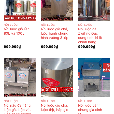
NỒI LUỘC
NỒI LUỘC
NỒI LUỘC
Nồi luộc giò liền
Nồi luộc giò chả,
Nồi luộc gà
80L và 100L
luộc bánh chưng
Zwilling Đức
hình vuông 3 lớp
dung tích 14 lít
chính hãng
999.999
₫
999.999
₫
999.999
₫
NỒI LUỘC
NỒI LUỘC
NỒI LUỘC
Nồi nấu đa năng
Nồi luộc giò chả,
Nồi luộc bánh
luộc gà, luộc vịt,
luộc thịt, hấp giò
chưng gia đình
luộc bánh chưng
50L