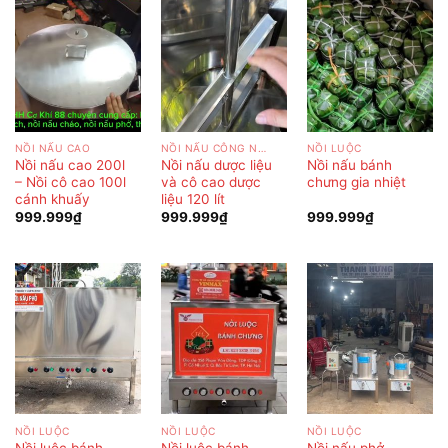
NỒI NẤU CAO
NỒI NẤU CÔNG NGHIỆP
NỒI LUỘC
Nồi nấu cao 200l
Nồi nấu dược liệu
Nồi nấu bánh
– Nồi cô cao 100l
và cô cao dược
chưng gia nhiệt
cánh khuấy
liệu 120 lít
999.999
₫
999.999
₫
999.999
₫
NỒI LUỘC
NỒI LUỘC
NỒI LUỘC
Nồi luộc bánh
Nồi luộc bánh
Nồi nấu phở