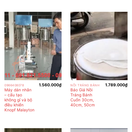
1.560.000
₫
1.789.000
₫
0966408078
NỒI TRÁNG BÁNH
Máy dán nhãn
Báo Giá Nồi
– cấu tạo
Tráng Bánh
không gỉ và bộ
Cuốn 30cm,
điều khiển
40cm, 50cm
Knopf Malayton