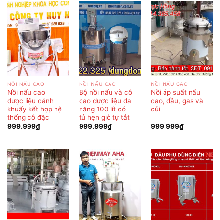
NỒI NẤU CAO
NỒI NẤU CAO
NỒI NẤU CAO
Nồi nấu cao
Bộ nồi nấu và cô
Nồi áp suất nấu
dược liệu cánh
cao dược liệu đa
cao, dầu, gas và
khuấy kết hợp hệ
năng 100 lít có
củi
thống cô đặc
tủ hẹn giờ tự tắt
999.999
₫
999.999
₫
999.999
₫