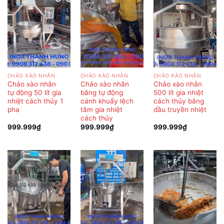
CHẢO XÀO NHÂN
CHẢO XÀO NHÂN
CHẢO XÀO NHÂN
Chảo xào nhân
Chảo xào nhân
Chảo xào nhân
tự động 50 lít gia
bằng tự động
500 lít gia nhiệt
nhiệt cách thủy 1
cánh khuấy lệch
cách thủy bằng
pha
tâm gia nhiệt
dầu truyền nhiệt
cách thủy
999.999
₫
999.999
₫
999.999
₫