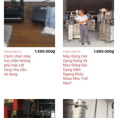
1.560.000
₫
1.680.000
₫
0966408078
0966408078
Cách chọn máy
Máy Đóng Gói
hút chân không
Dạng Đứng Và
phù hợp với
Máy Đóng Gói
từng nhu cầu
Dạng Nằm
sử dụng
Ngang Khác
Nhau Như Thế
Nào?