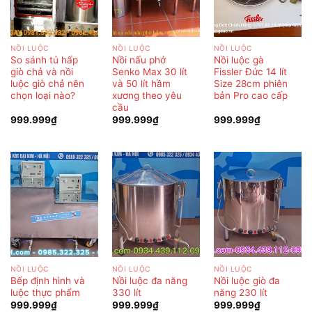
NỒI LUỘC
NỒI LUỘC
NỒI LUỘC
So sánh tủ hấp
Nồi nấu phở
Nồi luộc gà
giò chả và nồi
Senko Max 30 lít
Fissler Đức 14 lít
luộc giò chả nên
và 50 lít hầm
Size 28cm phiên
chọn loại nào?
xương theo yêu
bản Pro cao cấp
cầu
999.999
₫
999.999
₫
999.999
₫
NỒI LUỘC
NỒI LUỘC
NỒI LUỘC
Bếp định hình và
Nồi luộc đa năng
Nồi luộc giò đa
luộc thực phẩm
330 lít
năng 230 lít
999.999
₫
999.999
₫
999.999
₫