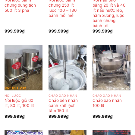
chưng dung tích
chưng 250 lít
bằng 20 lít và 40
500 lít 3 pha
luộc 100 – 130
lít nấu nước lèo,
bánh mỗi mẻ
hầm xương, luộc
bánh chưng
bánh tét
999.999
₫
999.999
₫
999.999
₫
NỒI LUỘC
CHẢO XÀO NHÂN
CHẢO XÀO NHÂN
Nồi luộc giò 60
Chảo xên nhân
Chảo xào nhân
lít, 80 lít, 100 lít
cánh khế lệch
100 lít
tâm 150 lít
999.999
₫
999.999
₫
999.999
₫