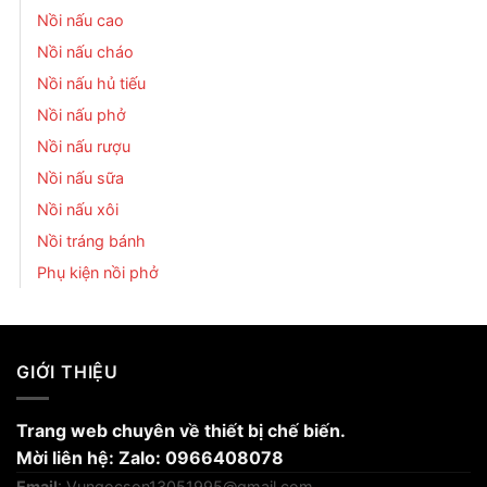
Nồi nấu cao
Nồi nấu cháo
Nồi nấu hủ tiếu
Nồi nấu phở
Nồi nấu rượu
Nồi nấu sữa
Nồi nấu xôi
Nồi tráng bánh
Phụ kiện nồi phở
GIỚI THIỆU
Trang web chuyên về thiết bị chế biến.
Mời liên hệ: Zalo: 0966408078
Email
:
Vungocson13051995@gmail.com