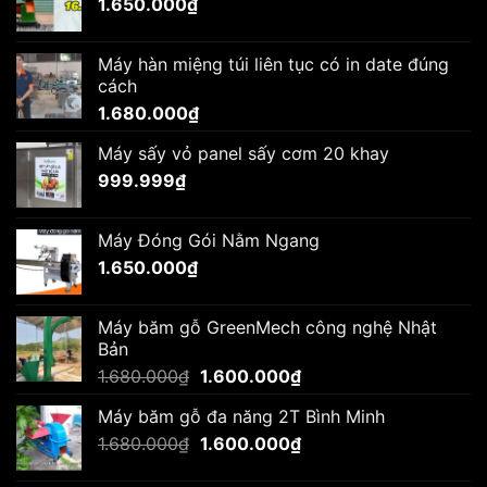
1.650.000
₫
Máy hàn miệng túi liên tục có in date đúng
cách
1.680.000
₫
Máy sấy vỏ panel sấy cơm 20 khay
999.999
₫
Máy Đóng Gói Nằm Ngang
1.650.000
₫
Máy băm gỗ GreenMech công nghệ Nhật
Bản
Giá
Giá
1.680.000
₫
1.600.000
₫
gốc
hiện
Máy băm gỗ đa năng 2T Bình Minh
là:
tại
Giá
Giá
1.680.000
₫
1.680.000₫.
1.600.000
₫
là:
gốc
hiện
1.600.000₫.