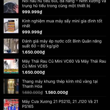
Nồi nấu hủ tiếu 60L đa năng – Ninh xương và
trụng hủ tiếu trong cùng một thiết bị
999.999
₫
Kinh nghiệm mua máy sấy mini gia đình tốt
nhất
999.999
₫
Đánh giá máy ép nước cốt Bình Quân năng
suất 60 – 80 kg/giờ
1.650.000
₫
Máy Thái Rau Củ Mini VC60 Và Máy Thái Rau
Củ Mini VC65
1.650.000
₫
Thang máy khung thép kính nhũ vàng tại
Thanh Hóa
Giá
Giá
1.680.000
₫
1.560.000
₫
gốc
hiện
Máy Cưa Xương 21 PS210, 21 J120 Và 21
là:
tại
PS165
1.680.000₫.
là: