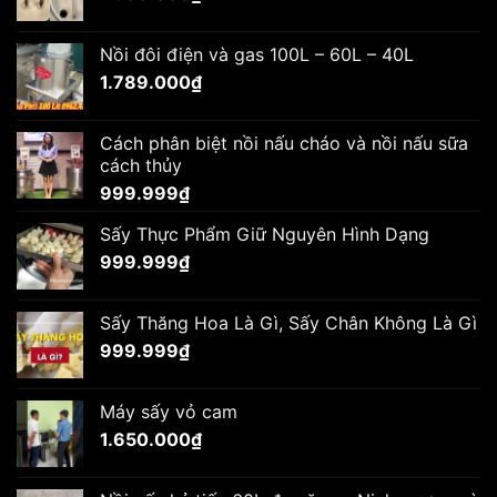
Nồi đôi điện và gas 100L – 60L – 40L
1.789.000
₫
Cách phân biệt nồi nấu cháo và nồi nấu sữa
cách thủy
999.999
₫
Sấy Thực Phẩm Giữ Nguyên Hình Dạng
999.999
₫
Sấy Thăng Hoa Là Gì, Sấy Chân Không Là Gì
999.999
₫
Máy sấy vỏ cam
1.650.000
₫