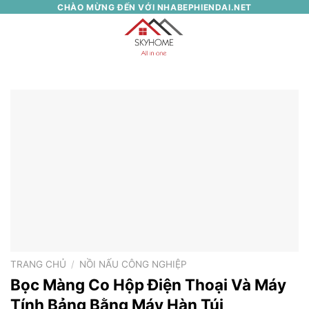
Skip
CHÀO MỪNG ĐẾN VỚI NHABEPHIENDAI.NET
to
0
content
TRANG CHỦ
/
NỒI NẤU CÔNG NGHIỆP
Bọc Màng Co Hộp Điện Thoại Và Máy
Tính Bảng Bằng Máy Hàn Túi