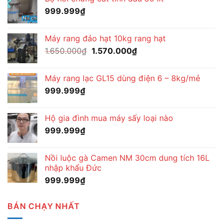
999.999
₫
Máy rang đảo hạt 10kg rang hạt
Giá
Giá
1.650.000
₫
1.570.000
₫
gốc
hiện
là:
tại
Máy rang lạc GL15 dùng điện 6 – 8kg/mẻ
1.650.000₫.
là:
999.999
₫
1.570.000₫.
Hộ gia đình mua máy sấy loại nào
999.999
₫
Nồi luộc gà Camen NM 30cm dung tích 16L
nhập khẩu Đức
999.999
₫
BÁN CHẠY NHẤT