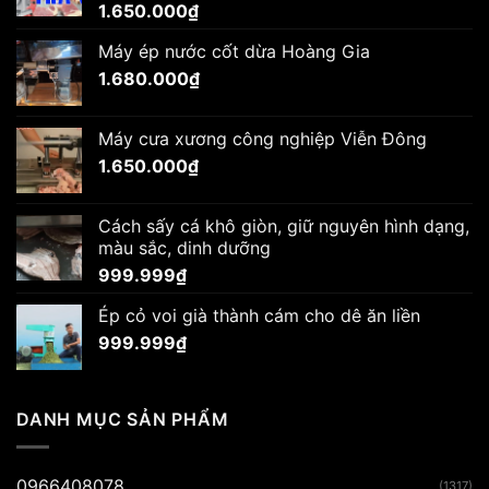
1.650.000
₫
1.560.000₫.
Máy ép nước cốt dừa Hoàng Gia
1.680.000
₫
Máy cưa xương công nghiệp Viễn Đông
1.650.000
₫
Cách sấy cá khô giòn, giữ nguyên hình dạng,
màu sắc, dinh dưỡng
999.999
₫
Ép cỏ voi già thành cám cho dê ăn liền
999.999
₫
DANH MỤC SẢN PHẨM
0966408078
(1317)