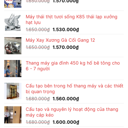
Giá
Giá
1.650.000
₫
1.570.000
₫
gốc
hiện
là:
tại
Máy thái thịt tươi sống K85 thái lạp xưởng
1.650.000₫.
là:
hạt lựu
1.570.000₫.
Giá
Giá
1.650.000
₫
1.530.000
₫
gốc
hiện
Máy Xay Xương Gà Cối Gang 12
là:
tại
Giá
Giá
1.650.000
₫
1.650.000₫.
1.570.000
₫
là:
gốc
hiện
1.530.000₫.
là:
tại
Thang máy gia đình 450 kg hố bê tông cho
1.650.000₫.
là:
6 - 7 người
1.570.000₫.
Cấu tạo bên trong hố thang máy và các thiết
bị quan trọng
Giá
Giá
1.680.000
₫
1.560.000
₫
gốc
hiện
Cấu tạo và nguyên lý hoạt động của thang
là:
tại
máy cáp kéo
1.680.000₫.
là:
Giá
Giá
1.680.000
₫
1.600.000
₫
1.560.000₫.
gốc
hiện