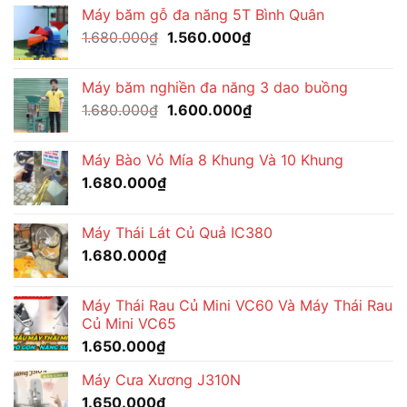
Máy băm gỗ đa năng 5T Bình Quân
là:
tại
Giá
Giá
1.680.000
₫
1.680.000₫.
1.560.000
₫
là:
gốc
hiện
1.600.000₫.
là:
tại
Máy băm nghiền đa năng 3 dao buồng
1.680.000₫.
là:
Giá
Giá
1.680.000
₫
1.600.000
₫
1.560.000₫.
gốc
hiện
là:
tại
Máy Bào Vỏ Mía 8 Khung Và 10 Khung
1.680.000₫.
là:
1.680.000
₫
1.600.000₫.
Máy Thái Lát Củ Quả IC380
1.680.000
₫
Máy Thái Rau Củ Mini VC60 Và Máy Thái Rau
Củ Mini VC65
1.650.000
₫
Máy Cưa Xương J310N
1.650.000
₫