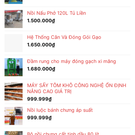
Nồi Nấu Phở 120L Tủ Liền
1.500.000
₫
Hệ Thống Cân Và Đóng Gói Gạo
1.650.000
₫
Đầm rung cho máy đóng gạch xi măng
1.680.000
₫
MÁY SẤY TÔM KHÔ CÔNG NGHỆ ỔN ĐỊNH
NÂNG CAO GIÁ TRỊ
999.999
₫
Nồi luộc bánh chưng áp suất
999.999
₫
Bộ nồi chưng cất tinh dầu 80 lít