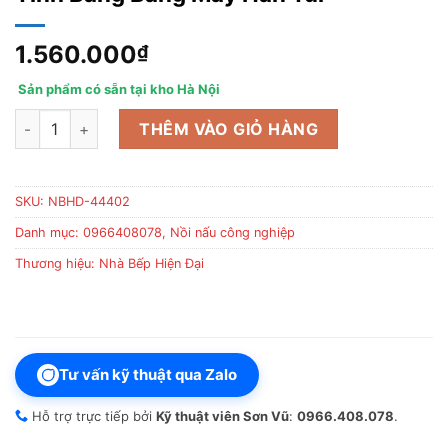
1.560.000
₫
Sản phẩm có sẵn tại kho Hà Nội
Bọc Màng Co Hộp Điện Thoại Và Máy Tính Bảng Bằng Máy Hàn 
THÊM VÀO GIỎ HÀNG
SKU:
NBHD-44402
Danh mục:
0966408078
,
Nồi nấu công nghiệp
Thương hiệu:
Nhà Bếp Hiện Đại
Tư vấn kỹ thuật qua Zalo
Hỗ trợ trực tiếp bởi
Kỹ thuật viên Sơn Vũ
:
0966.408.078
.