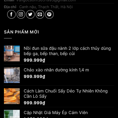
Địa chỉ
: Canh nậu, Thạch Thất, Hà Nội
SẢN PHẨM MỚI
Nồi đun sữa đậu nành 2 lớp cách thủy dùng
bếp ga, bếp than, bếp củi
999.999
₫
Chảo xào nhân đường kính 1,4 m
999.999
₫
Cách Làm Chuối Sấy Dẻo Tự Nhiên Không
Cần Lò Sấy
999.999
₫
Cập Nhật Giá Máy Ép Cám Viên