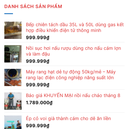
DANH SÁCH SẢN PHẨM
Bếp chiên tách dầu 35L và 50L dùng gas kết
hợp điều khiển điện tử thông minh
999.999
₫
Nồi sục hơi nấu rượu dùng cho nấu cám lợn
và làm đậu
999.999
₫
Máy rang hạt dẻ tự động 50kg/mẻ – Máy
rang lạc điện công nghiệp năng suất lớn
999.999
₫
Báo giá KHUYẾN MẠI nồi nấu cháo tháng 8
1.789.000
₫
Ép cỏ voi già thành cám cho dê ăn liền
999.999
₫