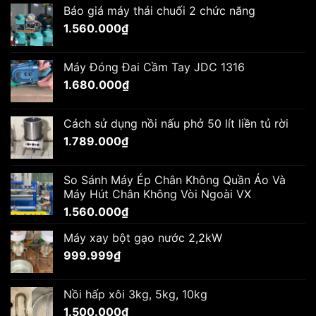
là:
tại
Báo giá máy thái chuối 2 chức năng
1.680.000₫.
là:
1.560.000
₫
1.600.000₫.
Máy Đóng Đai Cầm Tay JDC 1316
1.680.000
₫
Cách sử dụng nồi nấu phở 50 lít liền tủ rời
1.789.000
₫
So Sánh Máy Ép Chân Không Quần Áo Và
Máy Hút Chân Không Vòi Ngoài VX
1.560.000
₫
Máy xay bột gạo nước 2,2kW
999.999
₫
Nồi hấp xôi 3kg, 5kg, 10kg
1.500.000
₫