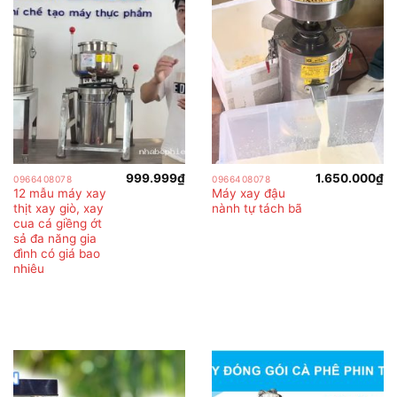
999.999
₫
1.650.000
₫
0966408078
0966408078
12 mẫu máy xay
Máy xay đậu
thịt xay giò, xay
nành tự tách bã
cua cá giềng ớt
sả đa năng gia
đình có giá bao
nhiêu