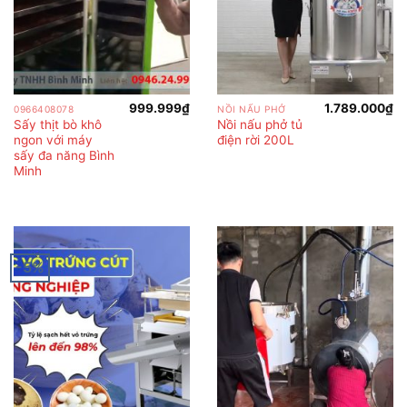
999.999
₫
1.789.000
₫
0966408078
NỒI NẤU PHỞ
Sấy thịt bò khô
Nồi nấu phở tủ
ngon với máy
điện rời 200L
sấy đa năng Bình
Minh
-5%