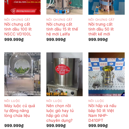
NỒI CHƯNG CẤT
NỒI CHƯNG CẤT
NỒI CHƯNG CẤT
Nồi chưng cất
Nồi chưng cất
Nồi trưng cất
tinh dầu 100 lít
tinh dầu 15 lít thế
tinh dầu 50 lít
NSCC VD100L
hệ mới Lalifa
thiết kế mới
999.999
₫
999.999
₫
999.999
₫
NỒI LUỘC
NỒI LUỘC
NỒI LUỘC
Máy luộc củ quả
Nên chọn nồi
Nồi hấp và nấu
tự động nâng
luộc giò hay tủ
bắp 50 lít Việt
lòng chứa liệu
hấp giò chả
Nam NHP-
chuyên dụng?
D410PT
999.999
₫
999.999
₫
999.999
₫