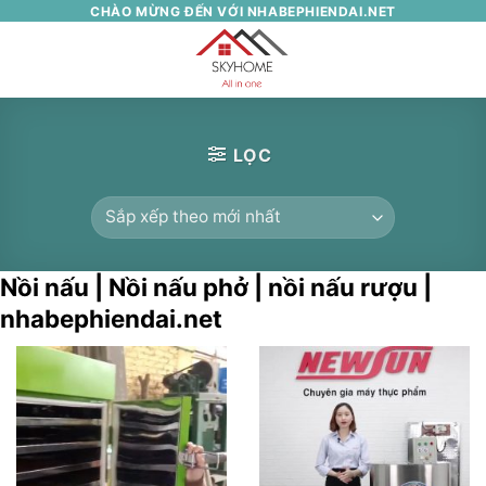
Skip
CHÀO MỪNG ĐẾN VỚI NHABEPHIENDAI.NET
to
0
content
LỌC
Nồi nấu | Nồi nấu phở | nồi nấu rượu |
nhabephiendai.net