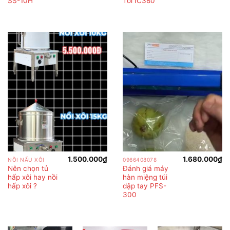
SS-10H
Tỏi IC380
1.500.000
₫
1.680.000
₫
NỒI NẤU XÔI
0966408078
Nên chọn tủ
Đánh giá máy
hấp xôi hay nồi
hàn miệng túi
hấp xôi ?
dập tay PFS-
300