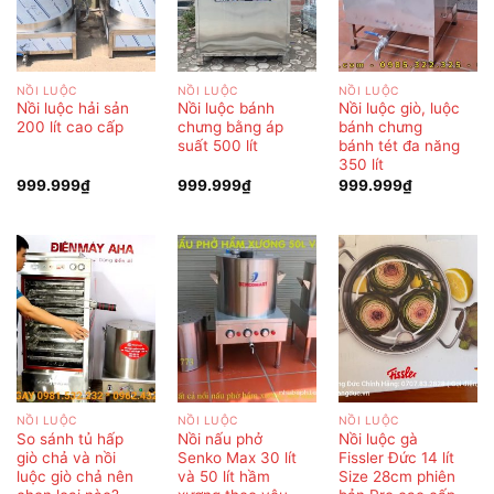
NỒI LUỘC
NỒI LUỘC
NỒI LUỘC
Nồi luộc hải sản
Nồi luộc bánh
Nồi luộc giò, luộc
200 lít cao cấp
chưng bằng áp
bánh chưng
suất 500 lít
bánh tét đa năng
350 lít
999.999
₫
999.999
₫
999.999
₫
NỒI LUỘC
NỒI LUỘC
NỒI LUỘC
So sánh tủ hấp
Nồi nấu phở
Nồi luộc gà
giò chả và nồi
Senko Max 30 lít
Fissler Đức 14 lít
luộc giò chả nên
và 50 lít hầm
Size 28cm phiên