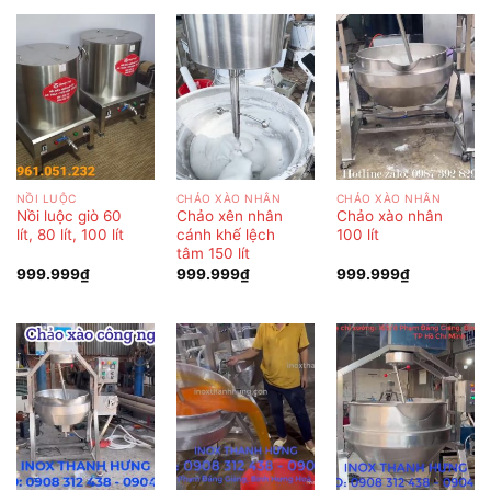
NỒI LUỘC
CHẢO XÀO NHÂN
CHẢO XÀO NHÂN
Nồi luộc giò 60
Chảo xên nhân
Chảo xào nhân
lít, 80 lít, 100 lít
cánh khế lệch
100 lít
tâm 150 lít
999.999
₫
999.999
₫
999.999
₫