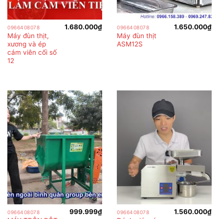
1.680.000
₫
1.650.000
₫
0966408078
0966408078
Máy đùn thịt,
Máy đùn thịt
xương và ép
ASM12S
cám viên cối số
12
999.999
₫
1.560.000
₫
0966408078
0966408078