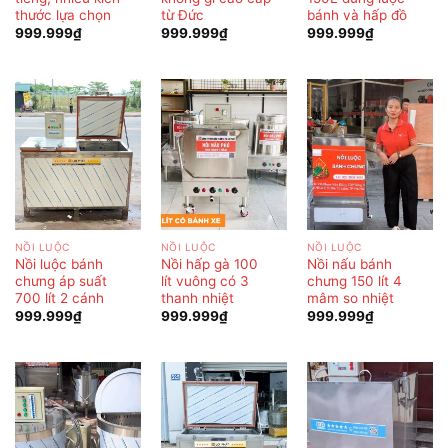
thước lựa chọn
từ Đức
bánh và hấp đồ
999.999
₫
999.999
₫
999.999
₫
NỒI LUỘC
NỒI LUỘC
NỒI LUỘC
Nồi luộc bánh
Nồi hấp gà 100
Nồi nấu bánh
chưng áp suất
lít vuông có 3
chưng 150 lít 4
700 lít 2 cánh
thanh nhiệt
mâm so nhiệt
999.999
₫
999.999
₫
999.999
₫