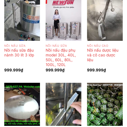
NỒI NẤU SỮA
NỒI NẤU SỮA
NỒI NẤU CAO
Nồi nấu sữa đậu
Nồi nấu đậu phụ
Nồi nấu dược liệu
nành 30 lít 3 lớp
model 30L, 40L,
và cô cao dược
50L, 60L, 80L,
liệu
100L, 120L
999.999
₫
999.999
₫
999.999
₫