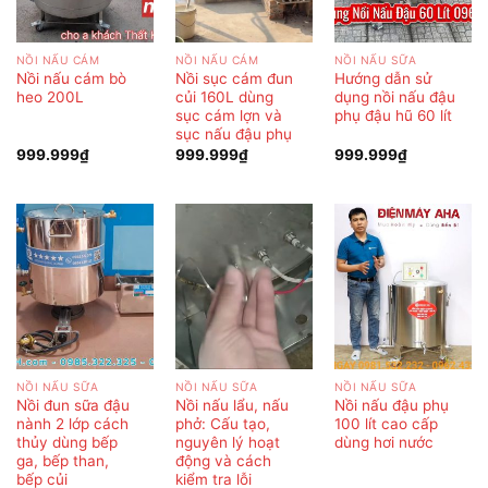
NỒI NẤU CÁM
NỒI NẤU CÁM
NỒI NẤU SỮA
Nồi nấu cám bò
Nồi sục cám đun
Hướng dẫn sử
heo 200L
củi 160L dùng
dụng nồi nấu đậu
sục cám lợn và
phụ đậu hũ 60 lít
sục nấu đậu phụ
999.999
₫
999.999
₫
999.999
₫
NỒI NẤU SỮA
NỒI NẤU SỮA
NỒI NẤU SỮA
Nồi đun sữa đậu
Nồi nấu lẩu, nấu
Nồi nấu đậu phụ
nành 2 lớp cách
phở: Cấu tạo,
100 lít cao cấp
thủy dùng bếp
nguyên lý hoạt
dùng hơi nước
ga, bếp than,
động và cách
bếp củi
kiểm tra lỗi