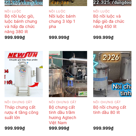
NỒI LUỘC
NỒI LUỘC
NỒI LUỘC
Bộ nồi luộc giò,
Nồi luộc bánh
Bộ nồi luộc và
luộc bánh chưng
chưng 3 lớp 1
hấp giò đa chức
và hấp đa chức
pha
năng 450 lít
năng 380 lít
999.999
₫
999.999
₫
999.999
₫
NỒI CHƯNG CẤT
NỒI CHƯNG CẤT
NỒI CHƯNG CẤT
Tháp chưng cất
Bộ chưng cất
Bộ nồi chưng cất
rượu 4 tầng công
tinh dầu trầm
tinh dầu 80 lít
suất lớn
hương Agtech
Việt Nam
999.999
₫
999.999
₫
999.999
₫