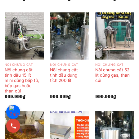
NỒI CHƯNG CẤT
NỒI CHƯNG CẤT
NỒI CHƯNG CẤT
Nồi chưng cất
Nồi chưng cất
Nồi chưng cất 52
tinh dầu 15 lít
tinh dầu dung
lít dùng gas, than
mini dùng bếp từ,
tích 200 lít
củi
bếp gas hoặc
than củi
999.999
₫
999.999
₫
999.999
₫