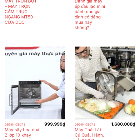
MÁY TRỘN BỘT
Đánh giá máy
– MÁY TRỘN
ép dầu lạc mini
CÁM TRỤC
dành cho gia
NGANG MT50
đình có đáng
CỬA DỌC
mua hay
không?
999.999
₫
1.680.000
₫
0966408078
0966408078
Máy sấy hoa quả
Máy Thái Lát
2 lớp 10 khay
Củ Quả, Hành,