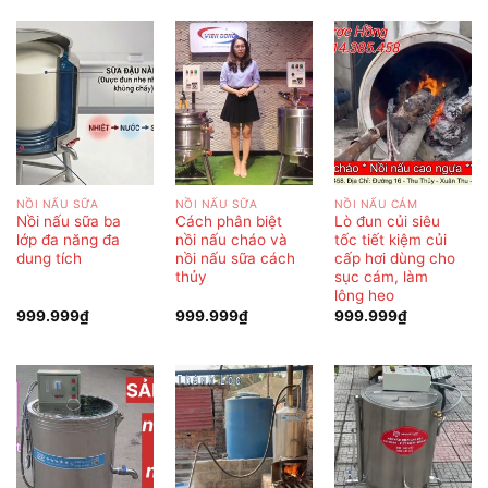
NỒI NẤU SỮA
NỒI NẤU SỮA
NỒI NẤU CÁM
Nồi nấu sữa ba
Cách phân biệt
Lò đun củi siêu
lớp đa năng đa
nồi nấu cháo và
tốc tiết kiệm củi
dung tích
nồi nấu sữa cách
cấp hơi dùng cho
thủy
sục cám, làm
lông heo
999.999
₫
999.999
₫
999.999
₫