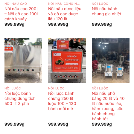
NỒI NẤU CAO
NỒI NẤU CÔNG NGHIỆP
NỒI LUỘC
Nồi nấu cao 200l
Nồi nấu dược liệu
Nồi nấu bánh
– Nồi cô cao 100l
và cô cao dược
chưng gia nhiệt
cánh khuấy
liệu 120 lít
999.999
₫
999.999
₫
999.999
₫
NỒI LUỘC
NỒI LUỘC
NỒI LUỘC
Nồi luộc bánh
Nồi luộc bánh
Nồi nấu phở
chưng dung tích
chưng 250 lít
bằng 20 lít và 40
500 lít 3 pha
luộc 100 – 130
lít nấu nước lèo,
bánh mỗi mẻ
hầm xương, luộc
bánh chưng
bánh tét
999.999
₫
999.999
₫
999.999
₫