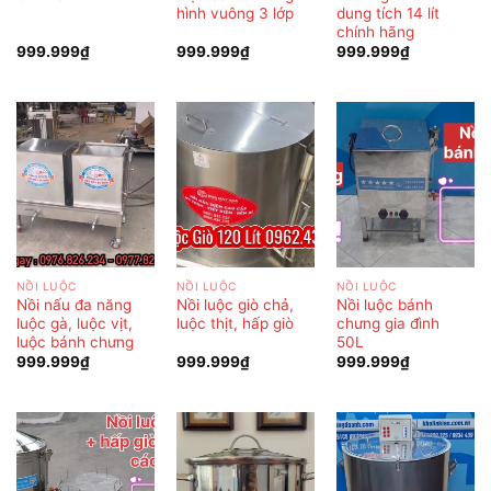
hình vuông 3 lớp
dung tích 14 lít
chính hãng
999.999
₫
999.999
₫
999.999
₫
NỒI LUỘC
NỒI LUỘC
NỒI LUỘC
Nồi nấu đa năng
Nồi luộc giò chả,
Nồi luộc bánh
luộc gà, luộc vịt,
luộc thịt, hấp giò
chưng gia đình
luộc bánh chưng
50L
999.999
₫
999.999
₫
999.999
₫