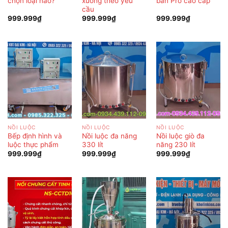
chọn loại nào?
xương theo yêu
bản Pro cao cấp
cầu
999.999
₫
999.999
₫
999.999
₫
NỒI LUỘC
NỒI LUỘC
NỒI LUỘC
Bếp định hình và
Nồi luộc đa năng
Nồi luộc giò đa
luộc thực phẩm
330 lít
năng 230 lít
999.999
₫
999.999
₫
999.999
₫