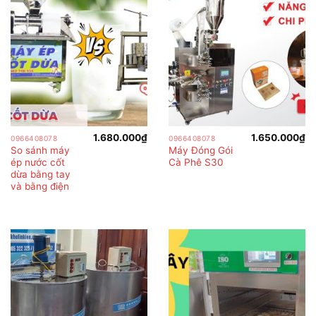
1.680.000
₫
1.650.000
₫
0966408078
0966408078
So sánh máy
Máy Đóng Gói
ép nước cốt
Cà Phê S30
dừa bằng tay
và bằng điện