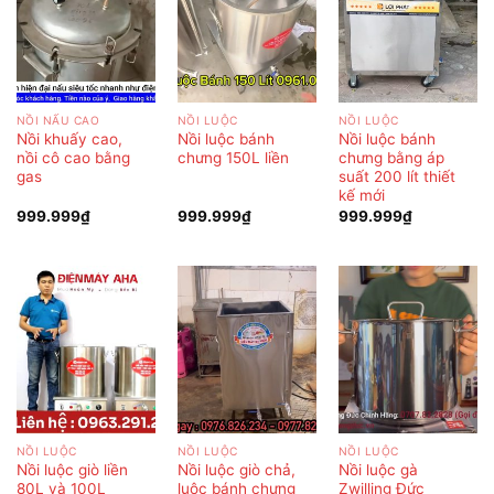
NỒI NẤU CAO
NỒI LUỘC
NỒI LUỘC
Nồi khuấy cao,
Nồi luộc bánh
Nồi luộc bánh
nồi cô cao bằng
chưng 150L liền
chưng bằng áp
gas
suất 200 lít thiết
kế mới
999.999
₫
999.999
₫
999.999
₫
NỒI LUỘC
NỒI LUỘC
NỒI LUỘC
Nồi luộc giò liền
Nồi luộc giò chả,
Nồi luộc gà
80L và 100L
luộc bánh chưng
Zwilling Đức