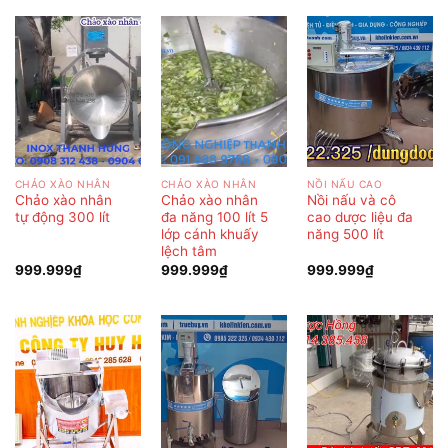
CHẢO XÀO NHÂN
CHẢO XÀO NHÂN
NỒI NẤU CAO
Chảo xào nhân
Chảo xào nhân
Nồi nấu và cô
tự động 300 lít
đa năng 100 lít 5
cao dược liệu đa
lớp cánh khuấy
năng 500 lít
lệch tâm
999.999
₫
999.999
₫
999.999
₫