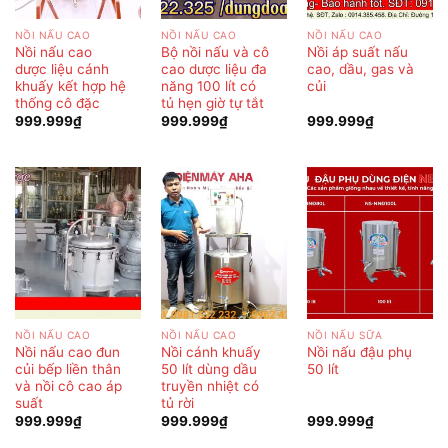
NỒI NẤU CAO
NỒI NẤU CAO
NỒI NẤU CAO
Nồi nấu cao
Bộ nồi nấu và cô
Nồi áp suất nấu
dược liệu cánh
cao dược liệu đa
cao, dầu, gas và
khuấy kết hợp hệ
năng 100 lít có
củi
thống cô đặc
tủ hẹn giờ tự tắt
999.999
₫
999.999
₫
999.999
₫
NỒI NẤU CAO
NỒI NẤU CAO
NỒI NẤU SỮA
Nồi nấu cao đun
Nồi cánh khuấy
Nồi nấu đậu phụ
củi bếp liền thân
50 lít dùng dầu
50 lít
và nồi cô cao áp
truyền nhiệt có
suất
tủ rời
999.999
₫
999.999
₫
999.999
₫