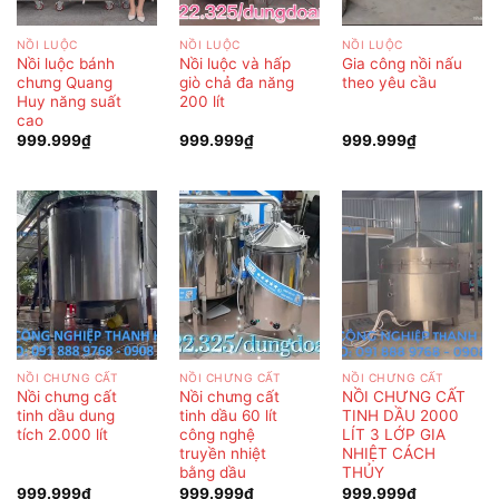
NỒI LUỘC
NỒI LUỘC
NỒI LUỘC
Nồi luộc bánh
Nồi luộc và hấp
Gia công nồi nấu
chưng Quang
giò chả đa năng
theo yêu cầu
Huy năng suất
200 lít
cao
999.999
₫
999.999
₫
999.999
₫
NỒI CHƯNG CẤT
NỒI CHƯNG CẤT
NỒI CHƯNG CẤT
Nồi chưng cất
Nồi chưng cất
NỒI CHƯNG CẤT
tinh dầu dung
tinh dầu 60 lít
TINH DẦU 2000
tích 2.000 lít
công nghệ
LÍT 3 LỚP GIA
truyền nhiệt
NHIỆT CÁCH
bằng dầu
THỦY
999.999
₫
999.999
₫
999.999
₫