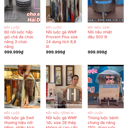
NỒI LUỘC
NỒI LUỘC
NỒI NẤU CÁM
Bộ nồi luộc hấp
Nồi luộc gà WMF
Nồi nấu nhiệt
giò chả đa chức
Provent Plus size
dầu 500 lít
năng 3 chức
24 dung tích 8,8
năng
lít
999.999
₫
999.999
₫
999.999
₫
NỒI LUỘC
NỒI NẤU CÔNG NGHIỆP
NỒI LUỘC
Nồi luộc gà Swit
Nồi luộc gà WMF
Thùng luộc bánh
thương hiệu nổi
14L size 28 thép
chưng đa năng
tiếng, nhiều kích
không gỉ cao cấp
150L dùng luộc