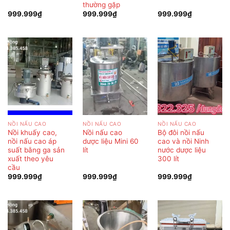
thường gặp
999.999
₫
999.999
₫
999.999
₫
NỒI NẤU CAO
NỒI NẤU CAO
NỒI NẤU CAO
Nồi khuấy cao,
Nồi nấu cao
Bộ đôi nồi nấu
nồi nấu cao áp
dược liệu Mini 60
cao và nồi Ninh
suất bằng ga sản
lít
nước dược liệu
xuất theo yêu
300 lít
cầu
999.999
₫
999.999
₫
999.999
₫