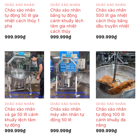
CHẢO XÀO NHÂN
CHẢO XÀO NHÂN
CHẢO XÀO NHÂN
Chảo xào nhân
Chảo xào nhân
Chảo xào nhân
tự động 50 lít gia
bằng tự động
500 lít gia nhiệt
nhiệt cách thủy 1
cánh khuấy lệch
cách thủy bằng
pha
tâm gia nhiệt
dầu truyền nhiệt
cách thủy
999.999
₫
999.999
₫
999.999
₫
CHẢO XÀO NHÂN
CHẢO XÀO NHÂN
CHẢO XÀO NHÂN
Chảo xào nhân
Chảo xào nhân
Chảo xào nhân
và ga 50 lít cánh
máy xên nhân tự
tự động 100 lít
khuấy lệch tâm
động 50 lít
cánh khuấy đa
tự động
năng
999.999
₫
999.999
₫
999.999
₫