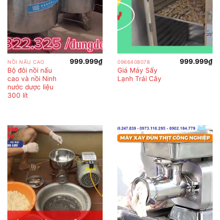
999.999
₫
999.999
₫
NỒI NẤU CAO
0966408078
Bộ đôi nồi nấu
Giá Máy Sấy
cao và nồi Ninh
Lạnh Trái Cây
nước dược liệu
300 lít