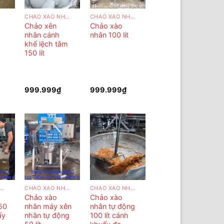
CHẢO XÀO NHÂN
CHẢO XÀO NHÂN
Chảo xên
Chảo xào
nhân cánh
nhân 100 lít
khế lệch tâm
150 lít
999.999
₫
999.999
₫
HẢO XÀO NHÂN
CHẢO XÀO NHÂN
CHẢO XÀO NHÂN
Chảo xào
Chảo xào
50
nhân máy xên
nhân tự động
ấy
nhân tự động
100 lít cánh