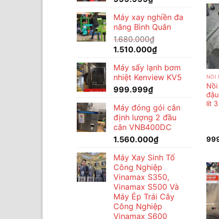
Máy xay nghiền đa
năng Bình Quân
1.680.000
₫
Giá
Giá
1.510.000
₫
gốc
hiện
Máy sấy lạnh bơm
là:
tại
nhiệt Kenview KV5
NỒI
1.680.000₫.
là:
Nồi
999.999
₫
1.510.000₫.
đậu
lít 
Máy đóng gói cân
định lượng 2 đầu
cân VNB400DC
1.560.000
₫
99
Máy Xay Sinh Tố
Công Nghiệp
Vinamax S350,
Vinamax S500 Và
Máy Ép Trái Cây
Công Nghiệp
Vinamax S600