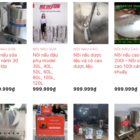
 NẤU SỮA
NỒI NẤU SỮA
NỒI NẤU CAO
NỒI NẤU CAO
 nấu sữa
Nồi nấu đậu
Nồi nấu dược
Nồi nấu cao
 nành 30
phụ model
liệu và cô cao
200l – Nồi 
3 lớp
30L, 40L,
dược liệu
cao 100l cá
50L, 60L,
khuấy
80L, 100L,
120L
9.999
₫
999.999
₫
999.999
₫
999.999
₫