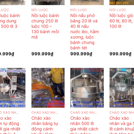
 LUỘC
NỒI LUỘC
NỒI LUỘC
NỒI LUỘC
 luộc bánh
Nồi luộc bánh
Nồi nấu phở
Nồi luộc giò
ng dung
chưng 250 lít
bằng 20 lít và
60 lít, 80 lít,
 500 lít 3
luộc 100 –
40 lít nấu
100 lít
130 bánh mỗi
nước lèo, hầm
mẻ
xương, luộc
bánh chưng
bánh tét
9.999
₫
999.999
₫
999.999
₫
999.999
₫
CHẢO XÀO NHÂN
CHẢO XÀO NHÂN
CHẢO XÀO NHÂN
C
o xào
Chảo xào
Chảo xào
Chảo xào
n tự động
nhân bằng tự
nhân 500 lít
nhân và ga 
ít gia nhiệt
động cánh
gia nhiệt cách
lít cánh khu