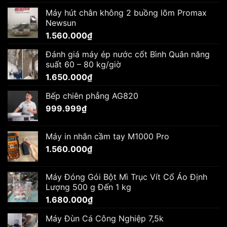
Máy hút chân không 2 buồng lõm Promax
Newsun
1.560.000
₫
Đánh giá máy ép nước cốt Bình Quân năng
suất 60 – 80 kg/giờ
1.650.000
₫
Bếp chiên phẳng AG820
999.999
₫
Máy in nhãn cầm tay M1000 Pro
1.560.000
₫
Máy Đóng Gói Bột Mì Trục Vít Cổ Áo Định
Lượng 500 g Đến 1 kg
1.680.000
₫
Máy Đùn Cá Công Nghiệp 7,5k