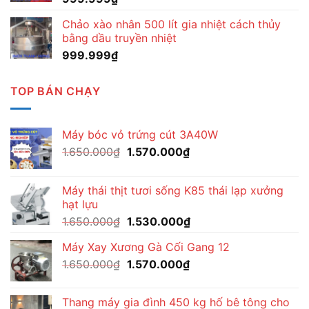
Chảo xào nhân 500 lít gia nhiệt cách thủy
bằng dầu truyền nhiệt
999.999
₫
TOP BÁN CHẠY
Máy bóc vỏ trứng cút 3A40W
Giá
Giá
1.650.000
₫
1.570.000
₫
gốc
hiện
là:
tại
Máy thái thịt tươi sống K85 thái lạp xưởng
1.650.000₫.
là:
hạt lựu
1.570.000₫.
Giá
Giá
1.650.000
₫
1.530.000
₫
gốc
hiện
Máy Xay Xương Gà Cối Gang 12
là:
tại
Giá
Giá
1.650.000
₫
1.650.000₫.
1.570.000
₫
là:
gốc
hiện
1.530.000₫.
là:
tại
Thang máy gia đình 450 kg hố bê tông cho
1.650.000₫.
là: