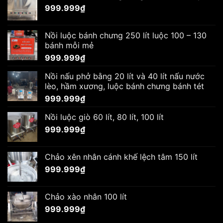
999.999
₫
Nồi luộc bánh chưng 250 lít luộc 100 – 130
bánh mỗi mẻ
999.999
₫
Nồi nấu phở bằng 20 lít và 40 lít nấu nước
lèo, hầm xương, luộc bánh chưng bánh tét
999.999
₫
Nồi luộc giò 60 lít, 80 lít, 100 lít
999.999
₫
Chảo xên nhân cánh khế lệch tâm 150 lít
999.999
₫
Chảo xào nhân 100 lít
999.999
₫