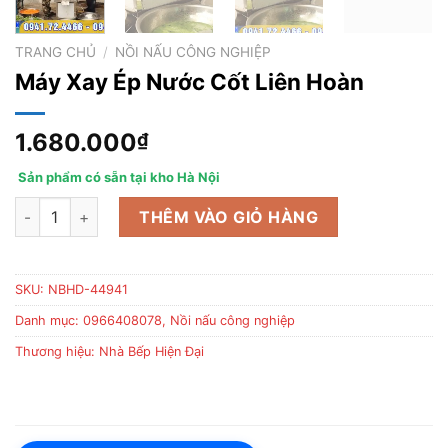
TRANG CHỦ
/
NỒI NẤU CÔNG NGHIỆP
Máy Xay Ép Nước Cốt Liên Hoàn
1.680.000
₫
Sản phẩm có sẵn tại kho Hà Nội
Máy Xay Ép Nước Cốt Liên Hoàn số lượng
THÊM VÀO GIỎ HÀNG
SKU:
NBHD-44941
Danh mục:
0966408078
,
Nồi nấu công nghiệp
Thương hiệu:
Nhà Bếp Hiện Đại