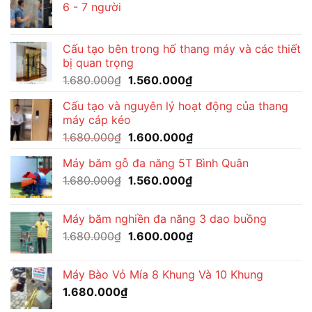
6 - 7 người
1.570.000₫.
Cấu tạo bên trong hố thang máy và các thiết
bị quan trọng
Giá
Giá
1.680.000
₫
1.560.000
₫
gốc
hiện
Cấu tạo và nguyên lý hoạt động của thang
là:
tại
máy cáp kéo
1.680.000₫.
là:
Giá
Giá
1.680.000
₫
1.600.000
₫
1.560.000₫.
gốc
hiện
Máy băm gỗ đa năng 5T Bình Quân
là:
tại
Giá
Giá
1.680.000
₫
1.680.000₫.
1.560.000
₫
là:
gốc
hiện
1.600.000₫.
là:
tại
Máy băm nghiền đa năng 3 dao buồng
1.680.000₫.
là:
Giá
Giá
1.680.000
₫
1.600.000
₫
1.560.000₫.
gốc
hiện
là:
tại
Máy Bào Vỏ Mía 8 Khung Và 10 Khung
1.680.000₫.
là:
1.680.000
₫
1.600.000₫.