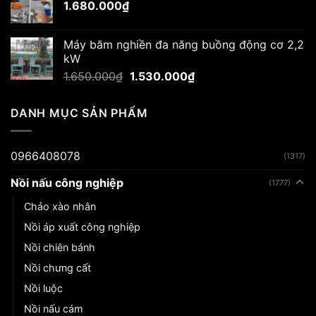
1.680.000
₫
Máy băm nghiền đa năng buồng động cơ 2,2
kW
Giá
Giá
1.650.000
₫
1.530.000
₫
gốc
hiện
là:
tại
DANH MỤC SẢN PHẨM
1.650.000₫.
là:
1.530.000₫.
0966408078
(1317)
Nồi nấu công nghiệp
(1777)
Chảo xào nhân
Nồi áp xuất công nghiệp
Nồi chiên bánh
Nồi chưng cất
Nồi luộc
Nồi nấu cám