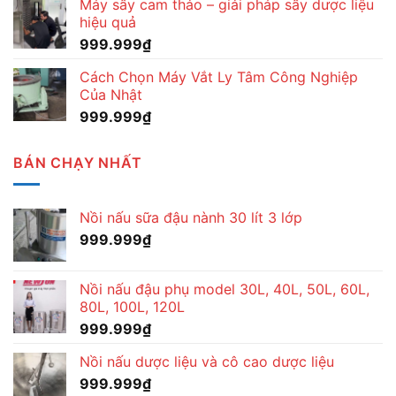
Máy sấy cam thảo – giải pháp sấy dược liệu
hiệu quả
999.999
₫
Cách Chọn Máy Vắt Ly Tâm Công Nghiệp
Của Nhật
999.999
₫
BÁN CHẠY NHẤT
Nồi nấu sữa đậu nành 30 lít 3 lớp
999.999
₫
Nồi nấu đậu phụ model 30L, 40L, 50L, 60L,
80L, 100L, 120L
999.999
₫
Nồi nấu dược liệu và cô cao dược liệu
999.999
₫