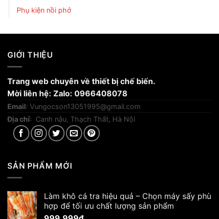
Phụ kiện nồi phở
GIỚI THIỆU
Trang web chuyên về thiết bị chế biến.
Mời liên hệ: Zalo: 0966408078
Email
:
Vungocson13051995@gmail.com
Địa chỉ
: Canh nậu, Thạch Thất, Hà Nội
SẢN PHẨM MỚI
Làm khô cá tra hiệu quả – Chọn máy sấy phù
hợp để tối ưu chất lượng sản phẩm
999.999
₫