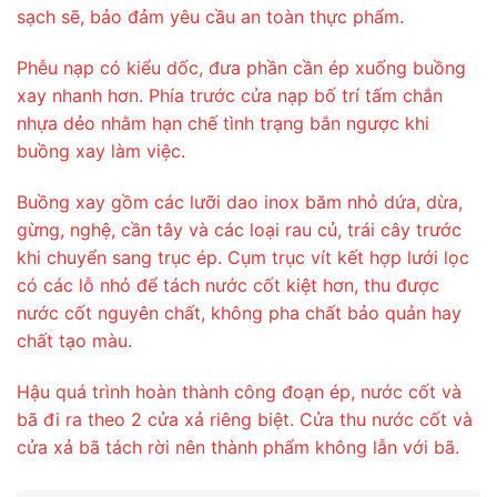
sạch sẽ, bảo đảm yêu cầu an toàn thực phẩm.
Phễu nạp có kiểu dốc, đưa phần cần ép xuống buồng
xay nhanh hơn. Phía trước cửa nạp bố trí tấm chắn
nhựa dẻo nhằm hạn chế tình trạng bắn ngược khi
buồng xay làm việc.
Buồng xay gồm các lưỡi dao inox băm nhỏ dứa, dừa,
gừng, nghệ, cần tây và các loại rau củ, trái cây trước
khi chuyển sang trục ép. Cụm trục vít kết hợp lưới lọc
có các lỗ nhỏ để tách nước cốt kiệt hơn, thu được
nước cốt nguyên chất, không pha chất bảo quản hay
chất tạo màu.
Hậu quá trình hoàn thành công đoạn ép, nước cốt và
bã đi ra theo 2 cửa xả riêng biệt. Cửa thu nước cốt và
cửa xả bã tách rời nên thành phẩm không lẫn với bã.