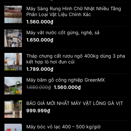
Máy Sàng Rung Hình Chữ Nhật Nhiều Tầng
Phân Loại Vật Liệu Chính Xác
1.560.000
₫
Máy vắt nước cốt gừng, nghệ, sả
1.650.000
₫
Tháp chưng cất rượu ngô 400kg dùng 3 pha
kết hợp lò hơi đun củi
1.789.000
₫
Máy băm gỗ công nghiệp GreenMX
Giá
Giá
1.680.000
₫
1.560.000
₫
gốc
hiện
là:
tại
BÁO GIÁ MỚI NHẤT MÁY VẶT LÔNG GÀ VỊT
1.680.000₫.
là:
999.999
₫
1.560.000₫.
Máy bóc vỏ lạc 400 – 500 kg/giờ