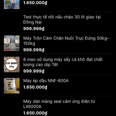
1.650.000
₫
Test thực tế nồi nấu cháo 30 lít giao tại
Đồng Nai
999.999
₫
Máy Trộn Cám Chăn Nuôi Trục Đứng 50kg–
150kg
999.999
₫
8 mẹo sử dụng máy sấy cá khô đạt chất
lượng cao dịp Tết
999.999
₫
Máy ép dầu NNF-800A
1.650.000
₫
Máy dán màng seal cảm ứng điện từ
LX6000A
1.650.000
₫