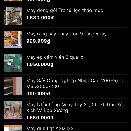
Máy đóng gói Trà túi lọc thảo mộc
1.680.000
₫
Máy rang sấy khay tròn 9 tầng xoay
999.999
₫
Máy ép cám viên 3 quả lô
1.650.000
₫
Máy Sấy Công Nghiệp Nhiệt Cao 200 Độ C
MSD2000-200
999.999
₫
Máy Nhồi Lòng Quay Tay 3L, 5L, 7L Đùn Xúc
Xích Và Lạp Xưởng
1.560.000
₫
Máy đùn thịt ASM12S