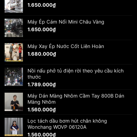
1.650.000
₫
Máy Ép Cám Nổi Mini Châu Vàng
1.650.000
₫
Máy Xay Ép Nước Cốt Liên Hoàn
1.680.000
₫
Nồi nấu phở tủ điện rời theo yêu cầu kích
thước
1.789.000
₫
Máy Dán Màng Nhôm Cầm Tay 800B Dán
Màng Nhôm
1.560.000
₫
Lọc tách dầu bơm hút chân không
Wonchang WOVP 06120A
1.560.000
₫