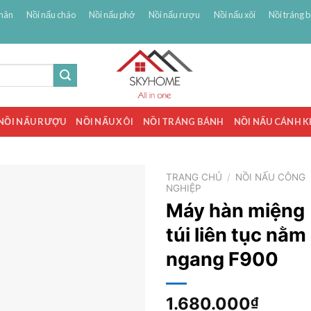
hân
Nồi nấu cháo
Nồi nấu phở
Nồi nấu rượu
Nồi nấu xôi
Nồi tráng 
NỒI NẤU RƯỢU
NỒI NẤU XÔI
NỒI TRÁNG BÁNH
NỒI NẤU CÁNH 
TRANG CHỦ
/
NỒI NẤU CÔNG
NGHIỆP
Máy hàn miệng
túi liên tục nằm
ngang F900
1.680.000
₫