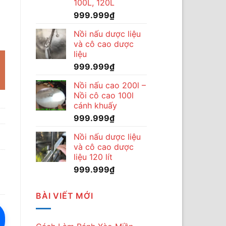
100L, 120L
999.999
₫
ằm ngang F900 số lượng
Nồi nấu dược liệu
và cô cao dược
liệu
999.999
₫
Nồi nấu cao 200l –
Nồi cô cao 100l
cánh khuấy
999.999
₫
Nồi nấu dược liệu
và cô cao dược
liệu 120 lít
999.999
₫
BÀI VIẾT MỚI