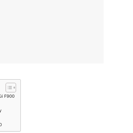
úi F900
y
0