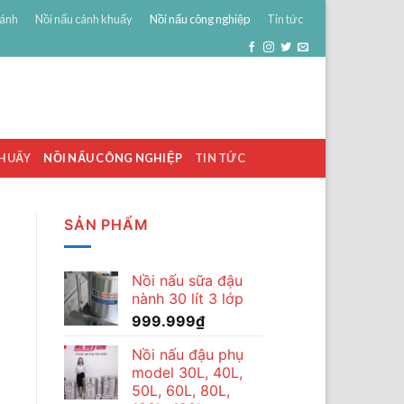
bánh
Nồi nấu cánh khuấy
Nồi nấu công nghiệp
Tin tức
0
ĐĂNG NHẬP
GIỎ HÀNG /
0
₫
KHUẤY
NỒI NẤU CÔNG NGHIỆP
TIN TỨC
SẢN PHẨM
Nồi nấu sữa đậu
nành 30 lít 3 lớp
999.999
₫
Nồi nấu đậu phụ
model 30L, 40L,
50L, 60L, 80L,