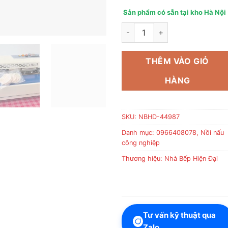
Sản phẩm có sẵn tại kho Hà Nội
Máy hàn miệng túi liên tục n
THÊM VÀO GIỎ
HÀNG
SKU:
NBHD-44987
Danh mục:
0966408078
,
Nồi nấu
công nghiệp
Thương hiệu:
Nhà Bếp Hiện Đại
Tư vấn kỹ thuật qua
Zalo