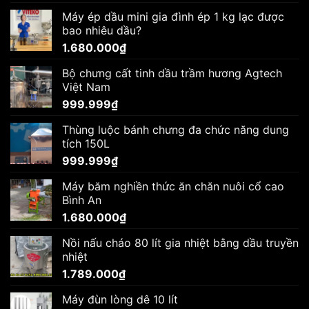
Máy ép dầu mini gia đình ép 1 kg lạc được
bao nhiêu dầu?
1.680.000
₫
Bộ chưng cất tinh dầu trầm hương Agtech
Việt Nam
999.999
₫
Thùng luộc bánh chưng đa chức năng dung
tích 150L
999.999
₫
Máy băm nghiền thức ăn chăn nuôi cổ cao
Bình An
1.680.000
₫
Nồi nấu cháo 80 lít gia nhiệt bằng dầu truyền
nhiệt
1.789.000
₫
Máy đùn lòng dê 10 lít