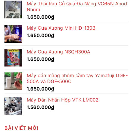
Máy Thái Rau Củ Quả Đa Năng VC65N Anod
Nhôm
1.650.000
₫
Máy Cưa Xương Mini HD-130B
1.650.000
₫
Máy Cưa Xương NSQH300A
1.650.000
₫
Máy dán màng nhôm cầm tay Yamafuji DGF-
500A và DGF-500C
1.650.000
₫
Máy Dán Nhãn Hộp VTK LM002
1.560.000
₫
BÀI VIẾT MỚI