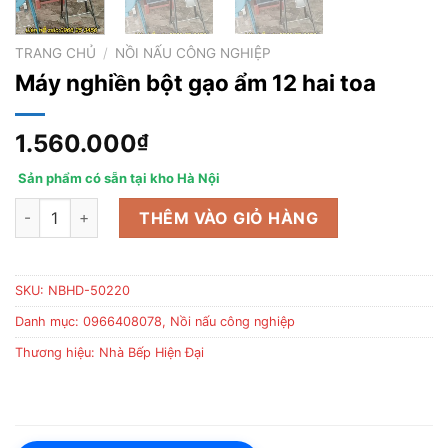
TRANG CHỦ
/
NỒI NẤU CÔNG NGHIỆP
Máy nghiền bột gạo ẩm 12 hai toa
1.560.000
₫
Sản phẩm có sẵn tại kho Hà Nội
Máy nghiền bột gạo ẩm 12 hai toa số lượng
THÊM VÀO GIỎ HÀNG
SKU:
NBHD-50220
Danh mục:
0966408078
,
Nồi nấu công nghiệp
Thương hiệu:
Nhà Bếp Hiện Đại