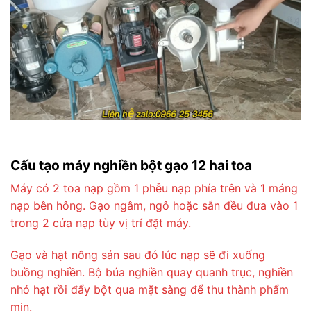
Cấu tạo máy nghiền bột gạo 12 hai toa
Máy có 2 toa nạp gồm 1 phễu nạp phía trên và 1 máng
nạp bên hông. Gạo ngâm, ngô hoặc sắn đều đưa vào 1
trong 2 cửa nạp tùy vị trí đặt máy.
Gạo và hạt nông sản sau đó lúc nạp sẽ đi xuống
buồng nghiền. Bộ búa nghiền quay quanh trục, nghiền
nhỏ hạt rồi đẩy bột qua mặt sàng để thu thành phẩm
mịn.