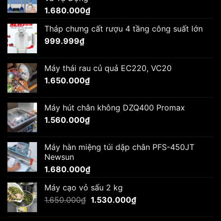
1.680.000
₫
Tháp chưng cất rượu 4 tầng công suất lớn
999.999
₫
Máy thái rau củ quả EC220, VC20
1.650.000
₫
Máy hút chân không DZQ400 Promax
1.560.000
₫
Máy hàn miệng túi dập chân PFS-450JT
Newsun
1.680.000
₫
Máy cạo vỏ sấu 2 kg
Giá
Giá
1.650.000
₫
1.530.000
₫
gốc
hiện
là:
tại