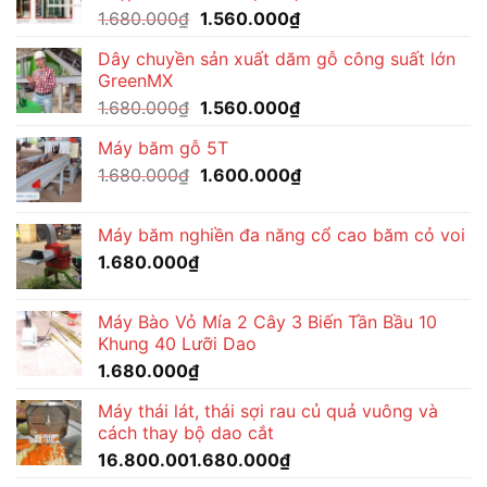
Giá
Giá
1.680.000
₫
1.560.000
₫
gốc
hiện
Dây chuyền sản xuất dăm gỗ công suất lớn
là:
tại
GreenMX
1.680.000₫.
là:
Giá
Giá
1.680.000
₫
1.560.000
₫
1.560.000₫.
gốc
hiện
Máy băm gỗ 5T
là:
tại
Giá
Giá
1.680.000
₫
1.680.000₫.
1.600.000
₫
là:
gốc
hiện
1.560.000₫.
là:
tại
Máy băm nghiền đa năng cổ cao băm cỏ voi
1.680.000₫.
là:
1.680.000
₫
1.600.000₫.
Máy Bào Vỏ Mía 2 Cây 3 Biến Tần Bầu 10
Khung 40 Lưỡi Dao
1.680.000
₫
Máy thái lát, thái sợi rau củ quả vuông và
cách thay bộ dao cắt
16.800.001.680.000
₫