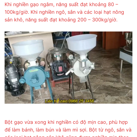
Khi nghiền gạo ngâm, năng suất đạt khoảng 80 –
100kg/giờ. Khi nghiền ngô, sắn và các loại hạt nông
sản khô, năng suất đạt khoảng 200 – 300kg/giờ.
Bột gạo vừa xong khi nghiền có độ mịn cao, phù hợp
để làm bánh, làm bún và làm mì sợi. Bột từ ngô, sắn và