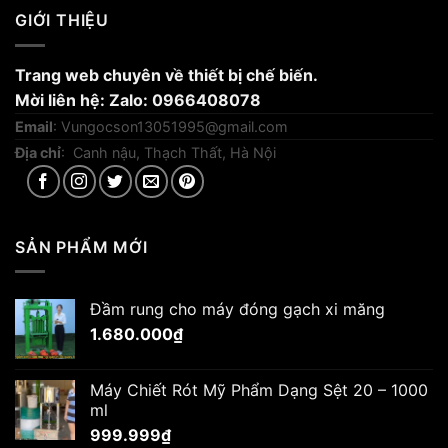
GIỚI THIỆU
Trang web chuyên về thiết bị chế biến.
Mời liên hệ: Zalo: 0966408078
Email
:
Vungocson13051995@gmail.com
Địa chỉ
: Canh nậu, Thạch Thất, Hà Nội
SẢN PHẨM MỚI
Đầm rung cho máy đóng gạch xi măng
1.680.000
₫
Máy Chiết Rót Mỹ Phẩm Dạng Sệt 20 – 1000
ml
999.999
₫