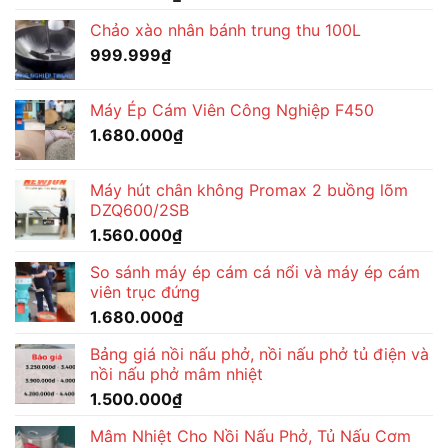
Chảo xào nhân bánh trung thu 100L
999.999
₫
Máy Ép Cám Viên Công Nghiệp F450
1.680.000
₫
Máy hút chân không Promax 2 buồng lõm
DZQ600/2SB
1.560.000
₫
So sánh máy ép cám cá nổi và máy ép cám
viên trục đứng
1.680.000
₫
Bảng giá nồi nấu phở, nồi nấu phở tủ điện và
nồi nấu phở mâm nhiệt
1.500.000
₫
Mâm Nhiệt Cho Nồi Nấu Phở, Tủ Nấu Cơm