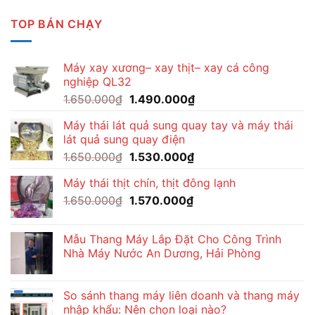
TOP BÁN CHẠY
Máy xay xương– xay thịt– xay cá công
nghiệp QL32
Giá
Giá
1.650.000
₫
1.490.000
₫
gốc
hiện
Máy thái lát quả sung quay tay và máy thái
là:
tại
lát quả sung quay điện
1.650.000₫.
là:
Giá
Giá
1.650.000
₫
1.530.000
₫
1.490.000₫.
gốc
hiện
Máy thái thịt chín, thịt đông lạnh
là:
tại
Giá
Giá
1.650.000
₫
1.650.000₫.
1.570.000
₫
là:
gốc
hiện
1.530.000₫.
là:
tại
Mẫu Thang Máy Lắp Đặt Cho Công Trình
1.650.000₫.
là:
Nhà Máy Nước An Dương, Hải Phòng
1.570.000₫.
So sánh thang máy liên doanh và thang máy
nhập khẩu: Nên chọn loại nào?