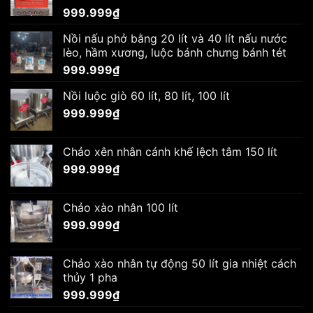
999.999
₫
Nồi nấu phở bằng 20 lít và 40 lít nấu nước
lèo, hầm xương, luộc bánh chưng bánh tét
999.999
₫
Nồi luộc giò 60 lít, 80 lít, 100 lít
999.999
₫
Chảo xên nhân cánh khế lệch tâm 150 lít
999.999
₫
Chảo xào nhân 100 lít
999.999
₫
Chảo xào nhân tự động 50 lít gia nhiệt cách
thủy 1 pha
999.999
₫