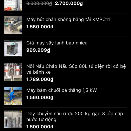
Giá
Giá
3.000.000
₫
2.700.000
₫
gốc
hiện
là:
tại
Máy hút chân không băng tải KMPC11
3.000.000₫.
là:
1.560.000
₫
2.700.000₫.
Giá máy sấy lạnh bao nhiêu
999.999
₫
Nồi Nấu Cháo Nấu Súp 80L tủ điện rời có bệ
và bánh xe
1.789.000
₫
Máy băm chuối xả thẳng 1,5 kW
1.560.000
₫
Dây chuyền nấu rượu 200 kg gạo 3 lớp cấp
nước tự động
1.500.000
₫