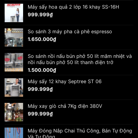
Máy sấy hoa quả 2 lớp 16 khay SS-16H
999.999
₫
So sánh 3 máy pha cà phê espresso
1.650.000
₫
So sánh nồi nấu bún phở 50 lít mâm nhiệt và
nồi nấu bún phở 50 lít thanh điện trở
1.500.000
₫
Máy sấy 12 khay Septree ST 06
999.999
₫
Máy xay giò chả 7Kg điện 380V
999.999
₫
Máy Đóng Nắp Chai Thủ Công, Bán Tự Động
Và Tự Động