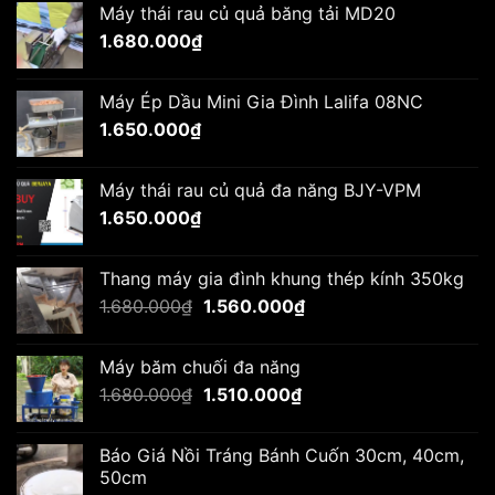
Máy thái rau củ quả băng tải MD20
1.650.000₫.
là:
1.680.000
₫
1.530.000₫.
Máy Ép Dầu Mini Gia Đình Lalifa 08NC
1.650.000
₫
Máy thái rau củ quả đa năng BJY-VPM
1.650.000
₫
Thang máy gia đình khung thép kính 350kg
Giá
Giá
1.680.000
₫
1.560.000
₫
gốc
hiện
là:
tại
Máy băm chuối đa năng
1.680.000₫.
là:
Giá
Giá
1.680.000
₫
1.510.000
₫
1.560.000₫.
gốc
hiện
là:
tại
Báo Giá Nồi Tráng Bánh Cuốn 30cm, 40cm,
1.680.000₫.
là:
50cm
1.510.000₫.