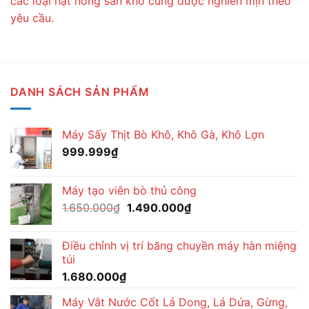
các loại hạt nông sản khô cũng được nghiền mịn theo
yêu cầu.
DANH SÁCH SẢN PHẨM
Máy Sấy Thịt Bò Khô, Khô Gà, Khô Lợn
999.999
₫
Máy tạo viên bò thủ công
Giá
Giá
1.650.000
₫
1.490.000
₫
gốc
hiện
là:
tại
Điều chỉnh vị trí băng chuyền máy hàn miệng
1.650.000₫.
là:
túi
1.490.000₫.
1.680.000
₫
Máy Vắt Nước Cốt Lá Dong, Lá Dứa, Gừng,