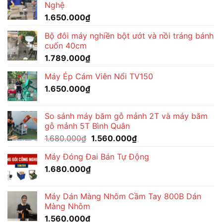
Nghệ
1.650.000
₫
Bộ đôi máy nghiền bột ướt và nồi tráng bánh
cuốn 40cm
1.789.000
₫
Máy Ép Cám Viên Nổi TV150
1.650.000
₫
So sánh máy băm gỗ mảnh 2T và máy băm
gỗ mảnh 5T Bình Quân
Giá
Giá
1.680.000
₫
1.560.000
₫
gốc
hiện
Máy Đóng Đai Bán Tự Động
là:
tại
1.680.000
₫
1.680.000₫.
là:
1.560.000₫.
Máy Dán Màng Nhôm Cầm Tay 800B Dán
Màng Nhôm
1.560.000
₫