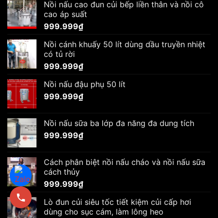
Nồi nấu cao đun củi bếp liền thân và nồi cô
cao áp suất
999.999
₫
Nồi cánh khuấy 50 lít dùng dầu truyền nhiệt
có tủ rời
999.999
₫
Nồi nấu đậu phụ 50 lít
999.999
₫
Nồi nấu sữa ba lớp đa năng đa dung tích
999.999
₫
Cách phân biệt nồi nấu cháo và nồi nấu sữa
cách thủy
999.999
₫
Lò đun củi siêu tốc tiết kiệm củi cấp hơi
dùng cho sục cám, làm lông heo