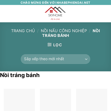
Skip
CHÀO MỪNG ĐẾN VỚI NHABEPHIENDAI.NET
to
0
content
TRANG CHỦ
/
NỒI NẤU CÔNG NGHIỆP
/
NỒI
TRÁNG BÁNH
LỌC
Nồi tráng bánh