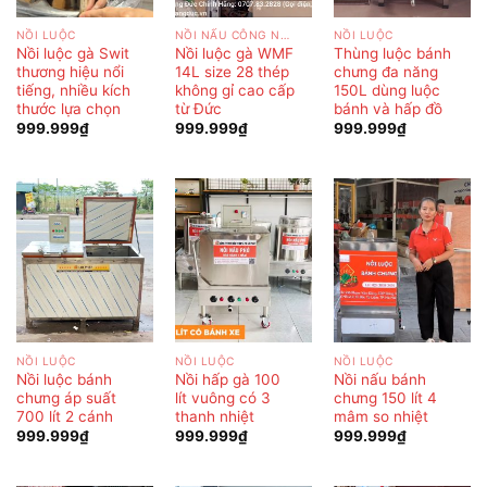
NỒI LUỘC
NỒI NẤU CÔNG NGHIỆP
NỒI LUỘC
Nồi luộc gà Swit
Nồi luộc gà WMF
Thùng luộc bánh
thương hiệu nổi
14L size 28 thép
chưng đa năng
tiếng, nhiều kích
không gỉ cao cấp
150L dùng luộc
thước lựa chọn
từ Đức
bánh và hấp đồ
999.999
₫
999.999
₫
999.999
₫
NỒI LUỘC
NỒI LUỘC
NỒI LUỘC
Nồi luộc bánh
Nồi hấp gà 100
Nồi nấu bánh
chưng áp suất
lít vuông có 3
chưng 150 lít 4
700 lít 2 cánh
thanh nhiệt
mâm so nhiệt
999.999
₫
999.999
₫
999.999
₫