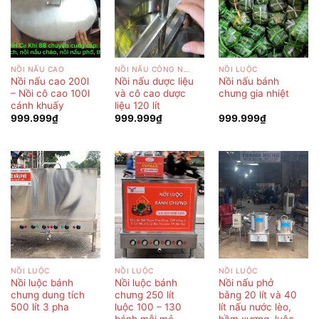
NỒI NẤU CAO
NỒI NẤU CÔNG NGHIỆP
NỒI LUỘC
Nồi nấu cao 200l
Nồi nấu dược liệu
Nồi nấu bánh
– Nồi cô cao 100l
và cô cao dược
chưng gia nhiệt
cánh khuấy
liệu 120 lít
999.999
₫
999.999
₫
999.999
₫
NỒI LUỘC
NỒI LUỘC
NỒI LUỘC
Nồi luộc bánh
Nồi luộc bánh
Nồi nấu phở
chưng dung tích
chưng 250 lít
bằng 20 lít và 40
500 lít 3 pha
luộc 100 – 130
lít nấu nước lèo,
bánh mỗi mẻ
hầm xương, luộc