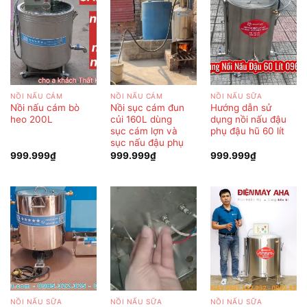
NỒI NẤU CÁM
NỒI NẤU CÁM
NỒI NẤU SỮA
Nồi nấu cám bò
Nồi sục cám đun
Hướng dẫn sử
heo 200L
củi 160L dùng
dụng nồi nấu đậu
sục cám lợn và
phụ đậu hũ 60 lít
sục nấu đậu phụ
999.999
₫
999.999
₫
999.999
₫
NỒI NẤU SỮA
NỒI NẤU SỮA
NỒI NẤU SỮA