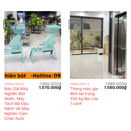
-5%
-7%
1.650.000
₫
1.680.000
₫
0966408078
0966408078
Giá
Giá
Giá
Gi
1.570.000
₫
1.560.000
₫
Báo Giá Máy
Thang máy gia
gốc
hiện
gốc
hi
Nghiền Bột
đình tải trọng
là:
tại
là:
tại
1.650.000₫.
là:
1.680.000₫.
là:
Nước, Máy
350 kg lắp cửa
1.570.000₫.
1.
Tách Bã Đậu
1 cánh
Nành Và Máy
Nghiền Cám
Chăn Nuôi