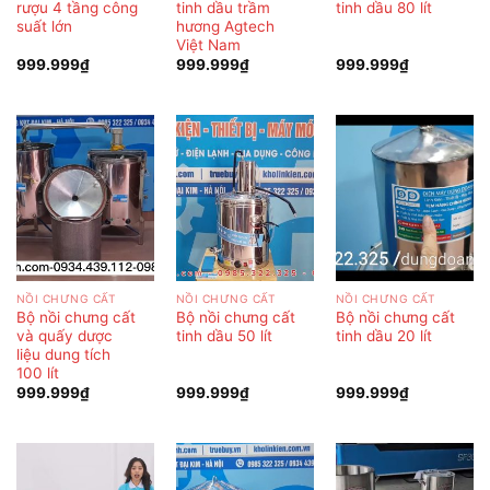
rượu 4 tầng công
tinh dầu trầm
tinh dầu 80 lít
suất lớn
hương Agtech
Việt Nam
999.999
₫
999.999
₫
999.999
₫
NỒI CHƯNG CẤT
NỒI CHƯNG CẤT
NỒI CHƯNG CẤT
Bộ nồi chưng cất
Bộ nồi chưng cất
Bộ nồi chưng cất
và quấy dược
tinh dầu 50 lít
tinh dầu 20 lít
liệu dung tích
100 lít
999.999
₫
999.999
₫
999.999
₫