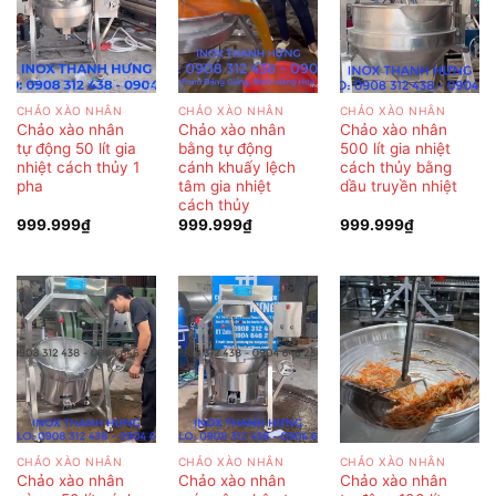
CHẢO XÀO NHÂN
CHẢO XÀO NHÂN
CHẢO XÀO NHÂN
Chảo xào nhân
Chảo xào nhân
Chảo xào nhân
tự động 50 lít gia
bằng tự động
500 lít gia nhiệt
nhiệt cách thủy 1
cánh khuấy lệch
cách thủy bằng
pha
tâm gia nhiệt
dầu truyền nhiệt
cách thủy
999.999
₫
999.999
₫
999.999
₫
CHẢO XÀO NHÂN
CHẢO XÀO NHÂN
CHẢO XÀO NHÂN
Chảo xào nhân
Chảo xào nhân
Chảo xào nhân