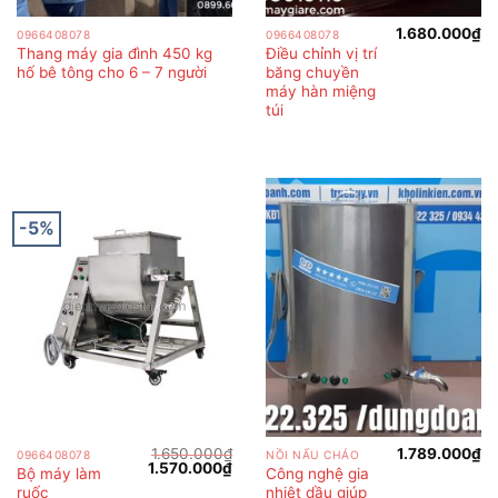
1.680.000
₫
0966408078
0966408078
Thang máy gia đình 450 kg
Điều chỉnh vị trí
hố bê tông cho 6 – 7 người
băng chuyền
máy hàn miệng
túi
-5%
1.650.000
₫
1.789.000
₫
0966408078
NỒI NẤU CHÁO
Giá
Giá
1.570.000
₫
Bộ máy làm
Công nghệ gia
gốc
hiện
ruốc
nhiệt dầu giúp
là:
tại