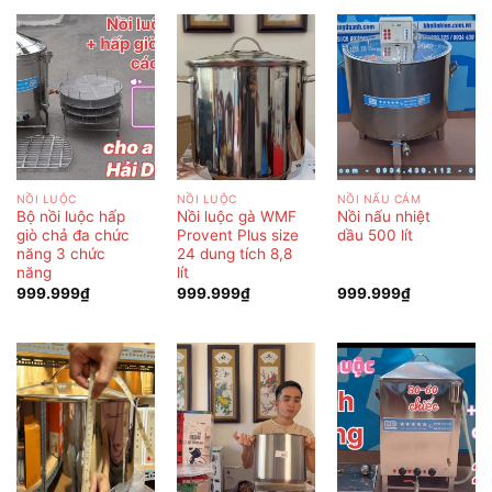
NỒI LUỘC
NỒI LUỘC
NỒI NẤU CÁM
Bộ nồi luộc hấp
Nồi luộc gà WMF
Nồi nấu nhiệt
giò chả đa chức
Provent Plus size
dầu 500 lít
năng 3 chức
24 dung tích 8,8
năng
lít
999.999
₫
999.999
₫
999.999
₫