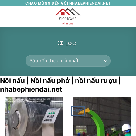
Skip
CHÀO MỪNG ĐẾN VỚI NHABEPHIENDAI.NET
to
0
content
LỌC
Nồi nấu | Nồi nấu phở | nồi nấu rượu |
nhabephiendai.net
-5%