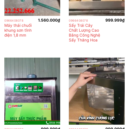
1.560.000
₫
999.999
₫
0966408078
0966408078
Máy thái chuối
Sấy Trái Cây
khung sơn tĩnh
Chất Lượng Cao
điện 1,8 mm
Bằng Công Nghệ
Sấy Thăng Hoa