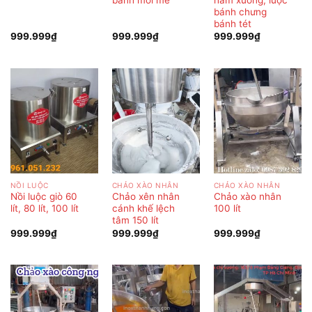
bánh chưng
bánh tét
999.999
₫
999.999
₫
999.999
₫
NỒI LUỘC
CHẢO XÀO NHÂN
CHẢO XÀO NHÂN
Nồi luộc giò 60
Chảo xên nhân
Chảo xào nhân
lít, 80 lít, 100 lít
cánh khế lệch
100 lít
tâm 150 lít
999.999
₫
999.999
₫
999.999
₫