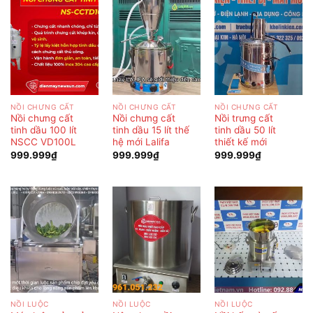
NỒI CHƯNG CẤT
NỒI CHƯNG CẤT
NỒI CHƯNG CẤT
Nồi chưng cất
Nồi chưng cất
Nồi trưng cất
tinh dầu 100 lít
tinh dầu 15 lít thế
tinh dầu 50 lít
NSCC VD100L
hệ mới Lalifa
thiết kế mới
999.999
₫
999.999
₫
999.999
₫
NỒI LUỘC
NỒI LUỘC
NỒI LUỘC