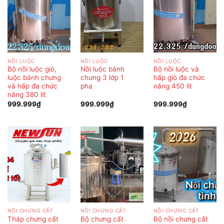
NỒI LUỘC
NỒI LUỘC
NỒI LUỘC
Bộ nồi luộc giò,
Nồi luộc bánh
Bộ nồi luộc và
luộc bánh chưng
chưng 3 lớp 1
hấp giò đa chức
và hấp đa chức
pha
năng 450 lít
năng 380 lít
999.999
₫
999.999
₫
999.999
₫
NỒI CHƯNG CẤT
NỒI CHƯNG CẤT
NỒI CHƯNG CẤT
Tháp chưng cất
Bộ chưng cất
Bộ nồi chưng cất