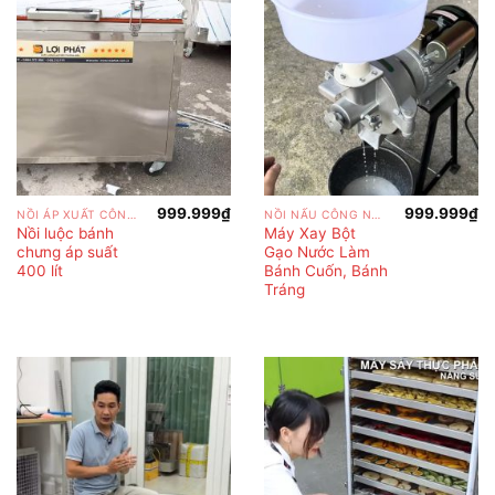
999.999
₫
999.999
₫
NỒI ÁP XUẤT CÔNG NGHIỆP
NỒI NẤU CÔNG NGHIỆP
Nồi luộc bánh
Máy Xay Bột
chưng áp suất
Gạo Nước Làm
400 lít
Bánh Cuốn, Bánh
Tráng