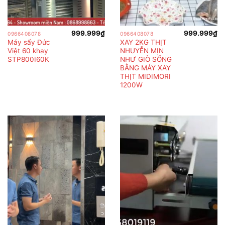
999.999
₫
999.999
₫
0966408078
0966408078
Máy sấy Đức
XAY 2KG THỊT
Việt 60 khay
NHUYỄN MỊN
STP800I60K
NHƯ GIÒ SỐNG
BẰNG MÁY XAY
THỊT MIDIMORI
1200W