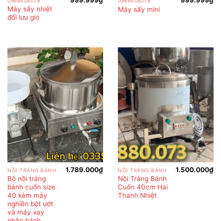
999.999
₫
999.999
₫
0966408078
0966408078
Máy sấy nhiệt
Máy sấy mini
đối lưu gió
1.789.000
₫
1.500.000
₫
NỒI TRÁNG BÁNH
NỒI TRÁNG BÁNH
Bộ nồi tráng
Nồi Tráng Bánh
bánh cuốn size
Cuốn 40cm Hai
40 kèm máy
Thanh Nhiệt
nghiền bột ướt
và máy xay
nhân bánh