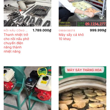
1.789.000
₫
999.999
₫
NỒI NẤU CÔNG NGHIỆP
0966408078
Thanh nhiệt trở
Máy sấy cá khô
cho nồi nấu phở
10 khay
chuyển điện
năng thành
nhiệt năng