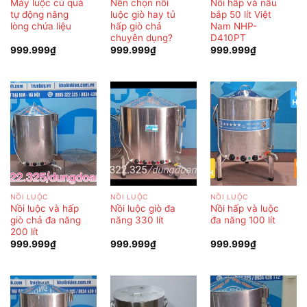
Máy luộc củ quả
Nên chọn nồi
Nồi hấp và nấu
tự động nâng
luộc giò hay tủ
bắp 50 lít Việt
lòng chứa liệu
hấp giò chả
Nam NHP-
chuyên dụng?
D410PT
999.999
₫
999.999
₫
999.999
₫
NỒI LUỘC
NỒI LUỘC
NỒI LUỘC
Nồi luộc và hấp
Nồi luộc giò đa
Nồi hấp và luộc
giò chả đa năng
năng 330 lít
đa năng 100 lít
200 lít
999.999
₫
999.999
₫
999.999
₫