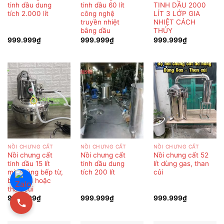
tinh dầu dung
tinh dầu 60 lít
TINH DẦU 2000
tích 2.000 lít
công nghệ
LÍT 3 LỚP GIA
truyền nhiệt
NHIỆT CÁCH
bằng dầu
THỦY
999.999
₫
999.999
₫
999.999
₫
NỒI CHƯNG CẤT
NỒI CHƯNG CẤT
NỒI CHƯNG CẤT
Nồi chưng cất
Nồi chưng cất
Nồi chưng cất 52
tinh dầu 15 lít
tinh dầu dung
lít dùng gas, than
mini dùng bếp từ,
tích 200 lít
củi
bếp gas hoặc
than củi
999.999
₫
999.999
₫
999.999
₫