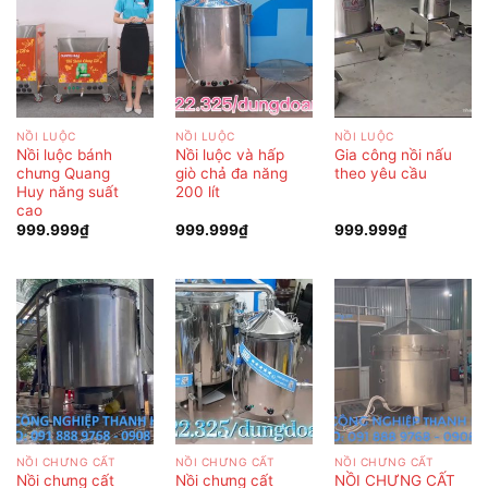
NỒI LUỘC
NỒI LUỘC
NỒI LUỘC
Nồi luộc bánh
Nồi luộc và hấp
Gia công nồi nấu
chưng Quang
giò chả đa năng
theo yêu cầu
Huy năng suất
200 lít
cao
999.999
₫
999.999
₫
999.999
₫
NỒI CHƯNG CẤT
NỒI CHƯNG CẤT
NỒI CHƯNG CẤT
Nồi chưng cất
Nồi chưng cất
NỒI CHƯNG CẤT