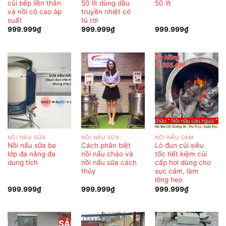
củi bếp liền thân
50 lít dùng dầu
50 lít
và nồi cô cao áp
truyền nhiệt có
suất
tủ rời
999.999
₫
999.999
₫
999.999
₫
NỒI NẤU SỮA
NỒI NẤU SỮA
NỒI NẤU CÁM
Nồi nấu sữa ba
Cách phân biệt
Lò đun củi siêu
lớp đa năng đa
nồi nấu cháo và
tốc tiết kiệm củi
dung tích
nồi nấu sữa cách
cấp hơi dùng cho
thủy
sục cám, làm
lông heo
999.999
₫
999.999
₫
999.999
₫