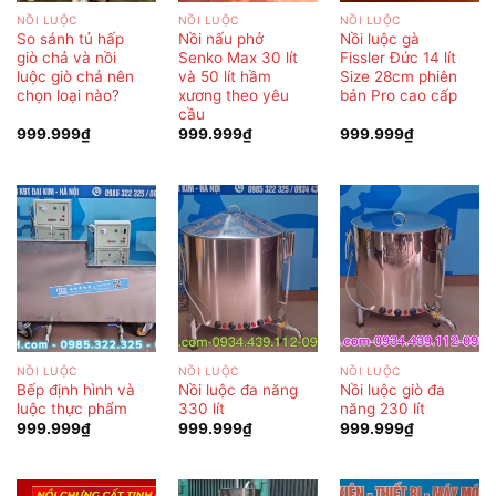
NỒI LUỘC
NỒI LUỘC
NỒI LUỘC
So sánh tủ hấp
Nồi nấu phở
Nồi luộc gà
giò chả và nồi
Senko Max 30 lít
Fissler Đức 14 lít
luộc giò chả nên
và 50 lít hầm
Size 28cm phiên
chọn loại nào?
xương theo yêu
bản Pro cao cấp
cầu
999.999
₫
999.999
₫
999.999
₫
NỒI LUỘC
NỒI LUỘC
NỒI LUỘC
Bếp định hình và
Nồi luộc đa năng
Nồi luộc giò đa
luộc thực phẩm
330 lít
năng 230 lít
999.999
₫
999.999
₫
999.999
₫