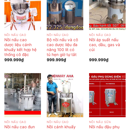
NỒI NẤU CAO
NỒI NẤU CAO
NỒI NẤU CAO
Nồi nấu cao
Bộ nồi nấu và cô
Nồi áp suất nấu
dược liệu cánh
cao dược liệu đa
cao, dầu, gas và
khuấy kết hợp hệ
năng 100 lít có
củi
thống cô đặc
tủ hẹn giờ tự tắt
999.999
₫
999.999
₫
999.999
₫
NỒI NẤU CAO
NỒI NẤU CAO
NỒI NẤU SỮA
Nồi nấu cao đun
Nồi cánh khuấy
Nồi nấu đậu phụ