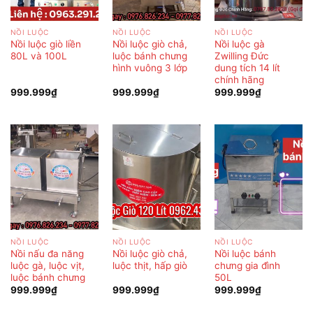
NỒI LUỘC
NỒI LUỘC
NỒI LUỘC
Nồi luộc giò liền
Nồi luộc giò chả,
Nồi luộc gà
80L và 100L
luộc bánh chưng
Zwilling Đức
hình vuông 3 lớp
dung tích 14 lít
chính hãng
999.999
₫
999.999
₫
999.999
₫
NỒI LUỘC
NỒI LUỘC
NỒI LUỘC
Nồi nấu đa năng
Nồi luộc giò chả,
Nồi luộc bánh
luộc gà, luộc vịt,
luộc thịt, hấp giò
chưng gia đình
luộc bánh chưng
50L
999.999
₫
999.999
₫
999.999
₫