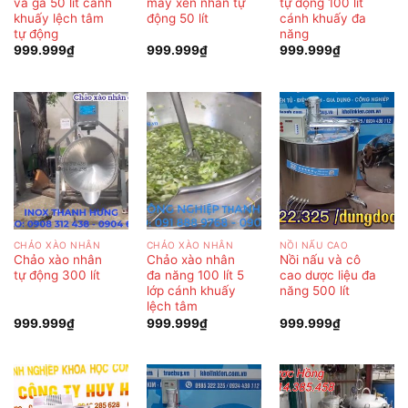
và ga 50 lít cánh
máy xên nhân tự
tự động 100 lít
khuấy lệch tâm
động 50 lít
cánh khuấy đa
tự động
năng
999.999
₫
999.999
₫
999.999
₫
CHẢO XÀO NHÂN
CHẢO XÀO NHÂN
NỒI NẤU CAO
Chảo xào nhân
Chảo xào nhân
Nồi nấu và cô
tự động 300 lít
đa năng 100 lít 5
cao dược liệu đa
lớp cánh khuấy
năng 500 lít
lệch tâm
999.999
₫
999.999
₫
999.999
₫