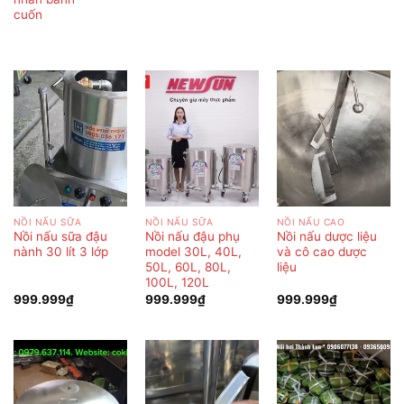
cuốn
NỒI NẤU SỮA
NỒI NẤU SỮA
NỒI NẤU CAO
Nồi nấu sữa đậu
Nồi nấu đậu phụ
Nồi nấu dược liệu
nành 30 lít 3 lớp
model 30L, 40L,
và cô cao dược
50L, 60L, 80L,
liệu
100L, 120L
999.999
₫
999.999
₫
999.999
₫