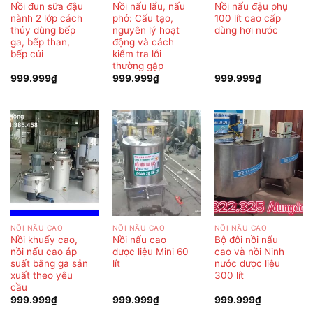
Nồi đun sữa đậu
Nồi nấu lẩu, nấu
Nồi nấu đậu phụ
nành 2 lớp cách
phở: Cấu tạo,
100 lít cao cấp
thủy dùng bếp
nguyên lý hoạt
dùng hơi nước
ga, bếp than,
động và cách
bếp củi
kiểm tra lỗi
thường gặp
999.999
₫
999.999
₫
999.999
₫
NỒI NẤU CAO
NỒI NẤU CAO
NỒI NẤU CAO
Nồi khuấy cao,
Nồi nấu cao
Bộ đôi nồi nấu
nồi nấu cao áp
dược liệu Mini 60
cao và nồi Ninh
suất bằng ga sản
lít
nước dược liệu
xuất theo yêu
300 lít
cầu
999.999
₫
999.999
₫
999.999
₫