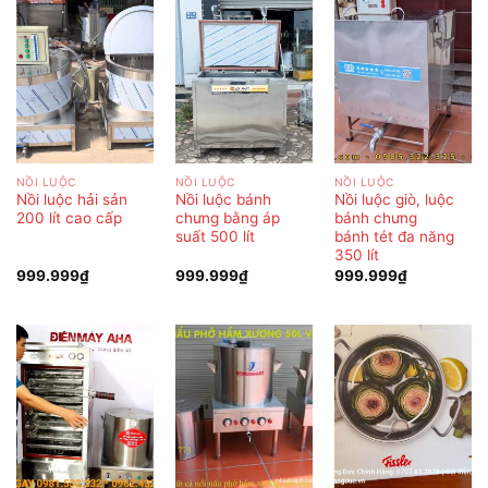
NỒI LUỘC
NỒI LUỘC
NỒI LUỘC
Nồi luộc hải sản
Nồi luộc bánh
Nồi luộc giò, luộc
200 lít cao cấp
chưng bằng áp
bánh chưng
suất 500 lít
bánh tét đa năng
350 lít
999.999
₫
999.999
₫
999.999
₫