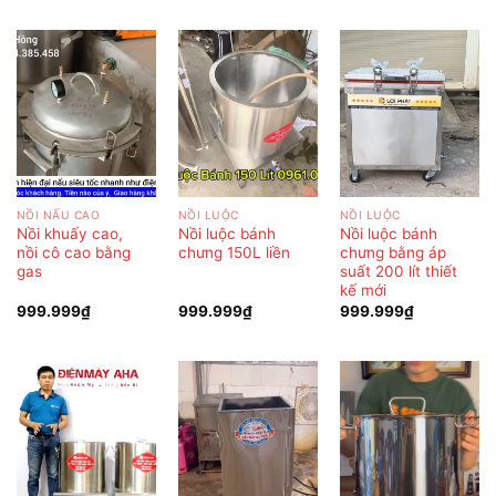
NỒI NẤU CAO
NỒI LUỘC
NỒI LUỘC
Nồi khuấy cao,
Nồi luộc bánh
Nồi luộc bánh
nồi cô cao bằng
chưng 150L liền
chưng bằng áp
gas
suất 200 lít thiết
kế mới
999.999
₫
999.999
₫
999.999
₫