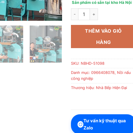
Sản phẩm có sẵn tại kho Hà Nội
Báo giá máy thái chuối 2 chức
THÊM VÀO GIỎ
HÀNG
SKU:
NBHD-51098
Danh mục:
0966408078
,
Nồi nấu
công nghiệp
Thương hiệu:
Nhà Bếp Hiện Đại
Tư vấn kỹ thuật qua
Zalo