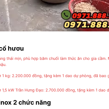
 cổ hươu
ăng thái mịn, phù hợp băm chuối làm thức ăn cho gia cầm. 
hậu.
ơ 1 kg: 2.200.000 đồng, tặng kèm 1 dao dự phòng, đã bao
ơ 1,5 kW Trần Hưng Đạo: 2.700.000 đồng, tặng kèm 1 dao 
 inox 2 chức năng