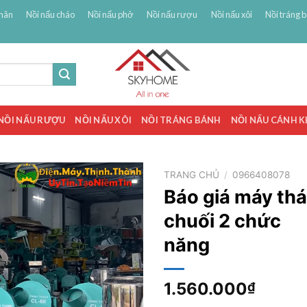
hân
Nồi nấu cháo
Nồi nấu phở
Nồi nấu rượu
Nồi nấu xôi
Nồi tráng 
NỒI NẤU RƯỢU
NỒI NẤU XÔI
NỒI TRÁNG BÁNH
NỒI NẤU CÁNH 
TRANG CHỦ
/
0966408078
Báo giá máy thá
chuối 2 chức
năng
1.560.000
₫