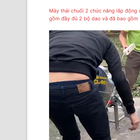
Máy thái chuối 2 chức năng lắp động 
gồm đầy đủ 2 bộ dao và đã bao gồm 