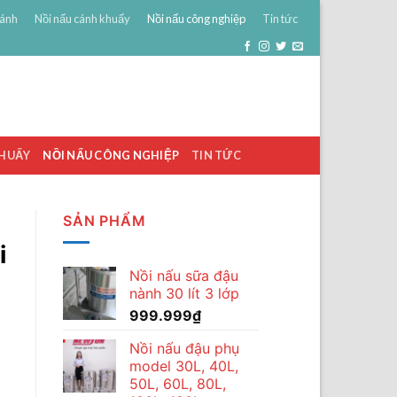
bánh
Nồi nấu cánh khuấy
Nồi nấu công nghiệp
Tin tức
0
ĐĂNG NHẬP
GIỎ HÀNG /
0
₫
KHUẤY
NỒI NẤU CÔNG NGHIỆP
TIN TỨC
SẢN PHẨM
i
Nồi nấu sữa đậu
nành 30 lít 3 lớp
999.999
₫
Nồi nấu đậu phụ
model 30L, 40L,
50L, 60L, 80L,