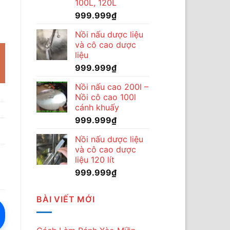
100L, 120L
999.999
₫
 năng số lượng
Nồi nấu dược liệu
và cô cao dược
liệu
999.999
₫
Nồi nấu cao 200l –
Nồi cô cao 100l
cánh khuấy
999.999
₫
Nồi nấu dược liệu
và cô cao dược
liệu 120 lít
999.999
₫
BÀI VIẾT MỚI