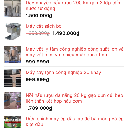
Dây chuyền nấu rượu 200 kg gạo 3 lớp cấp
nước tự động
1.500.000
₫
Máy cắt sách bò
Giá
Giá
1.650.000
₫
1.490.000
₫
gốc
hiện
là:
tại
Máy vắt ly tâm công nghiệp công suất lớn và
1.650.000₫.
là:
máy vắt mini với nhiều mức dung tích
1.490.000₫.
999.999
₫
Máy sấy lạnh công nghiệp 20 khay
999.999
₫
Nồi nấu rượu đa năng 20 kg gạo đun củi bếp
liền thân kết hợp nấu cơm
1.789.000
₫
Điều chỉnh máy ép dầu lạc để bã mỏng và ép
kiệt dầu