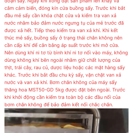
đoạn sấy. Ngay khi xong đặt sản phẩm lên khay và
cắm cảm biến, đóng kín cửa buồng sấy. Trước khi bắt
đầu mẻ sấy cần khóa chặt cửa và kiểm tra van xả
nước nhằm bảo đảm nước ngưng tụ của mẻ trước đã
được xả hết. Tiếp theo kiểm tra van xả khí. Khi kết
thúc mẻ sấy, buồng sấy ở trạng thái chân không nên
cần cấp khí để cân bằng áp suất trước khi mở cửa.
Nên dùng khí ni tơ từ bình khí ni tơ nối vào máy, không
dùng không khí bên ngoài nhằm giữ chất lượng của
thịt, trái cây, rau củ, dược liệu hoặc các mặt hàng sấy
khác. Trước khi bắt đầu chu kỳ sấy, vặn chặt van xả
nước và van xả khí. Bơm chân không của máy sấy
thăng hoa MST50-GD 5kg được đặt bên ngoài. Trước
khi khởi động cần kiểm tra toàn bộ các đầu nối của
bơm chân không để bảo đảm kết nối chắc chắn.