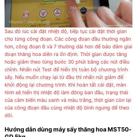
Sau đó lúc cài đặt nhiệt độ, tiếp tục cài đặt thời gian
cho từng công đoạn. Các công đoạn đầu thường ngắn
hơn, công đoạn 6 và 7 thường dài hơn để bảo đảm giai
đoạn thăng hoa diễn ra ổn định. Thời gian được tăng
hoặc giảm theo từng bước 30 phút bằng các nút điều
chỉnh. Nhấn nút Test để hiển thị toàn bộ chương trình
sấy. Nếu muốn chạy lại từ đầu thì nhấn nút giảm để
khởi động lại chương trình. Khi hoàn tất cài đặt, màn
hình sẽ hiển thị nhiệt độ làm đông ban đầu, trạng thái
của cảm biến màu xanh và màu trắng, thời gian còn lại
của công đoạn đầu cùng nhiệt độ bình ngưng để theo
dõi.
Hướng dẫn dùng máy sấy thăng hoa MST50-
GD 5kg