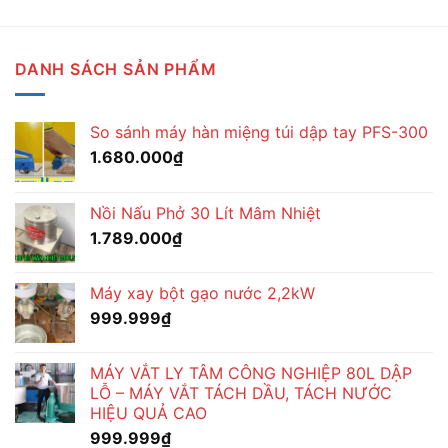
DANH SÁCH SẢN PHẨM
So sánh máy hàn miệng túi dập tay PFS-300
1.680.000
₫
Nồi Nấu Phở 30 Lít Mâm Nhiệt
1.789.000
₫
Máy xay bột gạo nước 2,2kW
999.999
₫
MÁY VẮT LY TÂM CÔNG NGHIỆP 80L DẬP
LỖ – MÁY VẮT TÁCH DẦU, TÁCH NƯỚC
HIỆU QUẢ CAO
999.999
₫