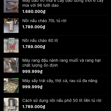
Máy bào vỏ mía 6 cây bào đồng thời 6 cây
mía với 96 lưỡi dao
1.680.000
₫
Nồi nấu cháo 70L tủ rời
1.789.000
₫
Nồi nấu cháo 60 lít
1.789.000
₫
Máy rang đậu nành rang muối và rang hạt
chất lượng ổn định
999.999
₫
Máy sấy trái cây, thịt cá, rau củ đa năng
999.999
₫
Cách sử dụng nồi nấu phở 50 lít liền tủ rời
1.789.000
₫