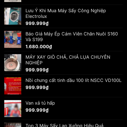
Lưu Ý Khi Mua Máy Sấy Công Nghiệp
Electrolux
999.999
₫
Báo Giá Máy Ép Cám Viên Chăn Nuôi S160
Và S199
1.680.000
₫
MÁY XAY GIÒ CHẢ, CHẢ LỤA CHUYÊN
NGHIỆP
999.999
₫
Nồi chưng cất tinh dầu 100 lít NSCC VD100L
999.999
₫
Van xả tủ hấp
999.999
₫
Top 3 Máy Sấy Lạp Xưởng Hiệu Quả