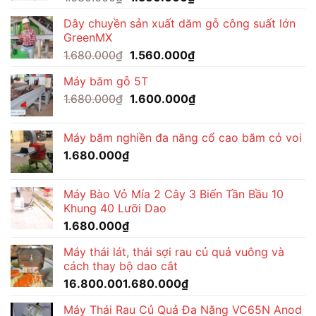
gốc
hiện
Dây chuyền sản xuất dăm gỗ công suất lớn
là:
tại
GreenMX
1.680.000₫.
là:
Giá
Giá
1.680.000
₫
1.560.000
₫
1.560.000₫.
gốc
hiện
Máy băm gỗ 5T
là:
tại
Giá
Giá
1.680.000
₫
1.680.000₫.
1.600.000
₫
là:
gốc
hiện
1.560.000₫.
là:
tại
Máy băm nghiền đa năng cổ cao băm cỏ voi
1.680.000₫.
là:
1.680.000
₫
1.600.000₫.
Máy Bào Vỏ Mía 2 Cây 3 Biến Tần Bầu 10
Khung 40 Lưỡi Dao
1.680.000
₫
Máy thái lát, thái sợi rau củ quả vuông và
cách thay bộ dao cắt
16.800.001.680.000
₫
Máy Thái Rau Củ Quả Đa Năng VC65N Anod