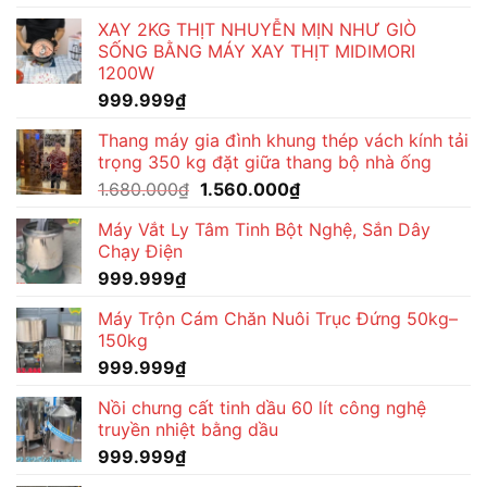
XAY 2KG THỊT NHUYỄN MỊN NHƯ GIÒ
SỐNG BẰNG MÁY XAY THỊT MIDIMORI
1200W
999.999
₫
Thang máy gia đình khung thép vách kính tải
trọng 350 kg đặt giữa thang bộ nhà ống
Giá
Giá
1.680.000
₫
1.560.000
₫
gốc
hiện
Máy Vắt Ly Tâm Tinh Bột Nghệ, Sắn Dây
là:
tại
Chạy Điện
1.680.000₫.
là:
999.999
₫
1.560.000₫.
Máy Trộn Cám Chăn Nuôi Trục Đứng 50kg–
150kg
999.999
₫
Nồi chưng cất tinh dầu 60 lít công nghệ
truyền nhiệt bằng dầu
999.999
₫