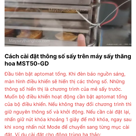
Cách cài đặt thông số sấy trên máy sấy thăng
hoa MST50-GD
Đầu tiên bật aptomat tổng. Khi đèn báo nguồn sáng,
màn hình điều khiển sẽ hiển thị các thông số. Những
thông số hiển thị là chương trình của mẻ sấy trước.
Muốn bộ điều khiển hoạt động cần bật aptomat tổng
của bộ điều khiển. Nếu không thay đổi chương trình thì
giữ nguyên thông số và khởi động. Nếu cần cài đặt lại,
nhấn giữ nút khóa khoảng 1 giây để mở khóa, ngay sau
khi xong nhấn nút Mode để chuyển sang từng mục cài
đặt. Ví dụ cài đặt cho đông trùng hạ thảo: