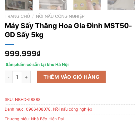
TRANG CHỦ
/
NỒI NẤU CÔNG NGHIỆP
Máy Sấy Thăng Hoa Gia Đình MST50-
GD Sấy 5kg
999.999
₫
Sản phẩm có sẵn tại kho Hà Nội
Máy Sấy Thăng Hoa Gia Đình MST50-GD Sấy 5kg số lượng
THÊM VÀO GIỎ HÀNG
SKU:
NBHD-58888
Danh mục:
0966408078
,
Nồi nấu công nghiệp
Thương hiệu:
Nhà Bếp Hiện Đại