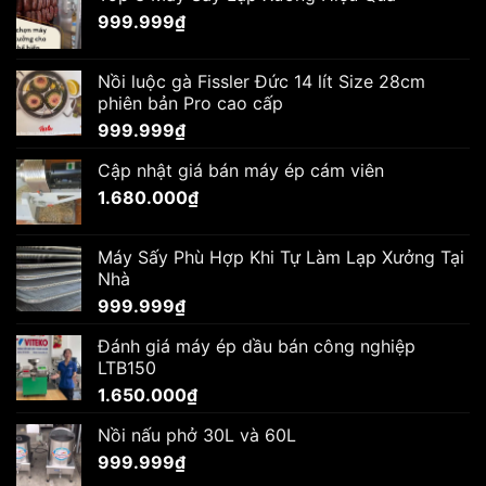
999.999
₫
Nồi luộc gà Fissler Đức 14 lít Size 28cm
phiên bản Pro cao cấp
999.999
₫
Cập nhật giá bán máy ép cám viên
1.680.000
₫
Máy Sấy Phù Hợp Khi Tự Làm Lạp Xưởng Tại
Nhà
999.999
₫
Đánh giá máy ép dầu bán công nghiệp
LTB150
1.650.000
₫
Nồi nấu phở 30L và 60L
999.999
₫