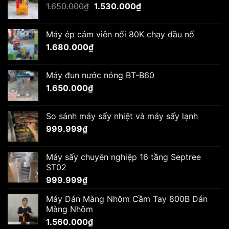
Giá
Giá
1.650.000
₫
1.530.000
₫
gốc
hiện
là:
tại
Máy ép cám viên nổi 80K chạy dầu nổ
1.650.000₫.
là:
1.680.000
₫
1.530.000₫.
Máy đun nước nóng BT-B60
1.650.000
₫
So sánh máy sấy nhiệt và máy sấy lạnh
999.999
₫
Máy sấy chuyên nghiệp 16 tầng Septree
ST02
999.999
₫
Máy Dán Màng Nhôm Cầm Tay 800B Dán
Màng Nhôm
1.560.000
₫