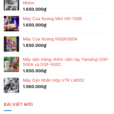
Nhôm
1.650.000
₫
Máy Cưa Xương Mini HD-130B
1.650.000
₫
Máy Cưa Xương NSQH300A
1.650.000
₫
Máy dán màng nhôm cầm tay Yamafuji DGF-
500A và DGF-500C
1.650.000
₫
Máy Dán Nhãn Hộp VTK LM002
1.560.000
₫
BÀI VIẾT MỚI