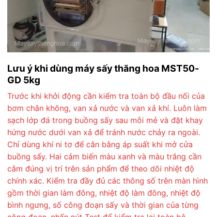
Lưu ý khi dùng máy sấy thăng hoa MST50-
GD 5kg
Trước khi khởi động cần kiểm tra toàn bộ đầu nối của
bơm chân không, van xả nước và van xả khí. Luôn làm
sạch lớp đá trong buồng sấy sau mỗi mẻ và đặt khay
hứng nước dưới van xả để tránh nước chảy ra ngoài.
Chỉ dùng khí ni tơ để cân bằng áp suất khi mở cửa
buồng sấy. Hai cảm biến màu xanh và màu trắng cần
cắm đúng vị trí trên sản phẩm để theo dõi nhiệt độ
chính xác. Kiểm tra đầy đủ các thông số trên màn hình
gồm thời gian làm đông, nhiệt độ làm đông, nhiệt độ
bình ngưng, số công đoạn sấy và thời gian của từng