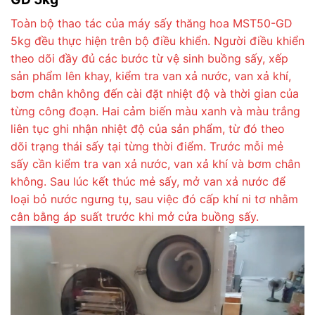
Toàn bộ thao tác của máy sấy thăng hoa MST50-GD
5kg đều thực hiện trên bộ điều khiển. Người điều khiển
theo dõi đầy đủ các bước từ vệ sinh buồng sấy, xếp
sản phẩm lên khay, kiểm tra van xả nước, van xả khí,
bơm chân không đến cài đặt nhiệt độ và thời gian của
từng công đoạn. Hai cảm biến màu xanh và màu trắng
liên tục ghi nhận nhiệt độ của sản phẩm, từ đó theo
dõi trạng thái sấy tại từng thời điểm. Trước mỗi mẻ
sấy cần kiểm tra van xả nước, van xả khí và bơm chân
không. Sau lúc kết thúc mẻ sấy, mở van xả nước để
loại bỏ nước ngưng tụ, sau việc đó cấp khí ni tơ nhằm
cân bằng áp suất trước khi mở cửa buồng sấy.