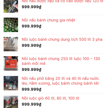
Nồi nấu dược liệu và cô cao dược liệu 120 lít
999.999
₫
Nồi nấu bánh chưng gia nhiệt
999.999
₫
Nồi luộc bánh chưng dung tích 500 lít 3 pha
999.999
₫
Nồi luộc bánh chưng 250 lít luộc 100 – 130
bánh mỗi mẻ
999.999
₫
Nồi nấu phở bằng 20 lít và 40 lít nấu nước
lèo, hầm xương, luộc bánh chưng bánh tét
999.999
₫
Nồi luộc giò 60 lít, 80 lít, 100 lít
999.999
₫