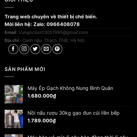
Trang web chuyên về thiết bị chế biến.
Mời liên hệ: Zalo: 0966408078
Email
:
Vungocson13051995@gmail.com
Địa chỉ
: Canh nậu, Thạch Thất, Hà Nội
SẢN PHẨM MỚI
Máy Ép Gạch Không Nung Bình Quân
1.680.000
₫
Nồi nấu rượu 30kg gạo đun củi liền bếp
1.789.000
₫