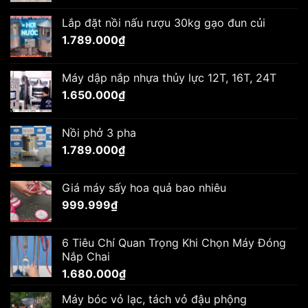
Lắp đặt nồi nấu rượu 30kg gạo đun củi
1.789.000
₫
Máy dập nắp nhựa thủy lực 12T, 16T, 24T
1.650.000
₫
Nồi phở 3 pha
1.789.000
₫
Giá máy sấy hoa quả bao nhiêu
999.999
₫
6 Tiêu Chí Quan Trọng Khi Chọn Máy Đóng
Nắp Chai
1.680.000
₫
Máy bóc vỏ lạc, tách vỏ đậu phộng