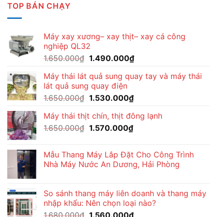
TOP BÁN CHẠY
Máy xay xương– xay thịt– xay cá công
nghiệp QL32
Giá
Giá
1.650.000
₫
1.490.000
₫
gốc
hiện
Máy thái lát quả sung quay tay và máy thái
là:
tại
lát quả sung quay điện
1.650.000₫.
là:
Giá
Giá
1.650.000
₫
1.530.000
₫
1.490.000₫.
gốc
hiện
Máy thái thịt chín, thịt đông lạnh
là:
tại
Giá
Giá
1.650.000
₫
1.650.000₫.
1.570.000
₫
là:
gốc
hiện
1.530.000₫.
là:
tại
Mẫu Thang Máy Lắp Đặt Cho Công Trình
1.650.000₫.
là:
Nhà Máy Nước An Dương, Hải Phòng
1.570.000₫.
So sánh thang máy liên doanh và thang máy
nhập khẩu: Nên chọn loại nào?
Giá
Giá
1.680.000
₫
1.560.000
₫