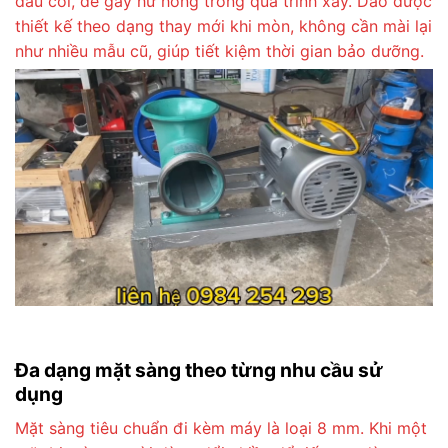
đầu cối, dễ gây hư hỏng trong quá trình xay. Dao được
thiết kế theo dạng thay mới khi mòn, không cần mài lại
như nhiều mẫu cũ, giúp tiết kiệm thời gian bảo dưỡng.
Đa dạng mặt sàng theo từng nhu cầu sử
dụng
Mặt sàng tiêu chuẩn đi kèm máy là loại 8 mm. Khi một