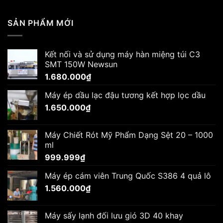
SẢN PHẨM MỚI
Kết nối và sử dụng máy hàn miệng túi C3
SMT 150W Newsun
1.680.000
₫
Máy ép dầu lạc đậu tương kết hợp lọc dầu
1.650.000
₫
Máy Chiết Rót Mỹ Phẩm Dạng Sệt 20 – 1000
ml
999.999
₫
Máy ép cám viên Trung Quốc S386 4 quả lô
1.560.000
₫
Máy sấy lạnh đối lưu gió 3D 40 khay