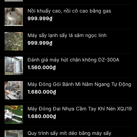
Nồi khuấy cao, nồi cô cao bằng gas
999.999
₫
Máy sấy lạnh sấy lá sâm ngọc linh
999.999
₫
Đánh giá máy hút chân không DZ-300A
1.560.000
₫
Máy Đóng Gói Bánh Mì Nằm Ngang Tự Động
1.680.000
₫
Máy Đóng Đai Nhựa Cầm Tay Khí Nén XQJ19
1.680.000
₫
Quy trình sấy mít dẻo bằng máy sấy