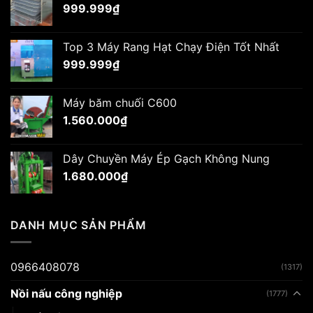
999.999
₫
Top 3 Máy Rang Hạt Chạy Điện Tốt Nhất
999.999
₫
Máy băm chuối C600
1.560.000
₫
Dây Chuyền Máy Ép Gạch Không Nung
1.680.000
₫
DANH MỤC SẢN PHẨM
0966408078
(1317)
Nồi nấu công nghiệp
(1777)