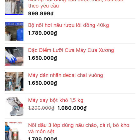
theo yêu cầu
999.999
₫
Bộ nồi hơi nấu rượu lõi đồng 40kg
1.789.000
₫
Đặc Điểm Lưỡi Cưa Máy Cưa Xương
1.650.000
₫
Máy dán nhãn decal chai vuông
1.650.000
₫
Máy xay bột khô 1,5 kg
Giá
Giá
1.200.000
₫
1.080.000
₫
gốc
hiện
là:
tại
Nồi dầu 3 lớp dùng nấu cháo, cà ri, bò kho
1.200.000₫.
là:
và món sệt
1.080.000₫.
1.789.000
₫