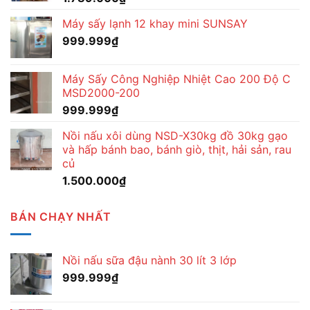
Máy sấy lạnh 12 khay mini SUNSAY
999.999
₫
Máy Sấy Công Nghiệp Nhiệt Cao 200 Độ C
MSD2000-200
999.999
₫
Nồi nấu xôi dùng NSD-X30kg đồ 30kg gạo
và hấp bánh bao, bánh giò, thịt, hải sản, rau
củ
1.500.000
₫
BÁN CHẠY NHẤT
Nồi nấu sữa đậu nành 30 lít 3 lớp
999.999
₫