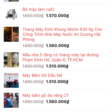
gốc
hiện
là:
tại
Bộ máy làm ruốc
1.650.000₫.
là:
Giá
Giá
1.650.000
₫
1.570.000
₫
1.570.000₫.
gốc
hiện
là:
tại
Thang Máy Kính Khung Nhôm 630 Kg Cho
1.650.000₫.
là:
Công Trình Nhà Máy Nước An Dương Hải
1.570.000₫.
Phòng
Giá
Giá
1.680.000
₫
1.560.000
₫
gốc
hiện
Mẫu nhà 5 tầng có thang máy tại đường
là:
tại
Phạm Đình Hổ, Quận 6, TP.HCM
1.680.000₫.
là:
Giá
Giá
1.680.000
₫
1.510.000
₫
1.560.000₫.
gốc
hiện
Máy Băm Gỗ Đầu Nổ
là:
tại
Giá
Giá
1.680.000
₫
1.680.000₫.
1.510.000
₫
là:
gốc
hiện
1.510.000₫.
là:
tại
Máy băm gỗ đa năng 2T
1.680.000₫.
là:
Giá
Giá
1.680.000
₫
1.560.000
₫
1.510.000₫.
gốc
hiện
là:
tại