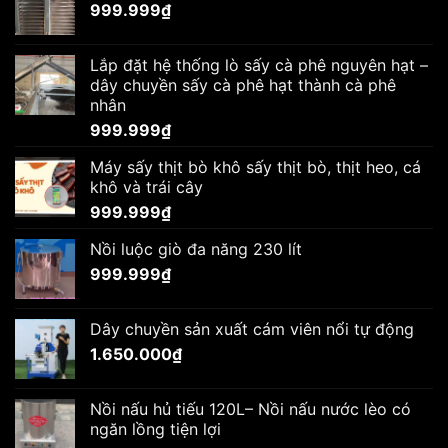
999.999
₫
Lắp đặt hệ thống lò sấy cà phê nguyên hạt –
dây chuyền sấy cà phê hạt thành cà phê
nhân
999.999
₫
Máy sấy thịt bò khô sấy thịt bò, thịt heo, cá
khô và trái cây
999.999
₫
Nồi luộc giò đa năng 230 lít
999.999
₫
Dây chuyền sản xuất cám viên nổi tự động
1.650.000
₫
Nồi nấu hủ tiếu 120L– Nồi nấu nước lèo có
ngăn lồng tiện lợi