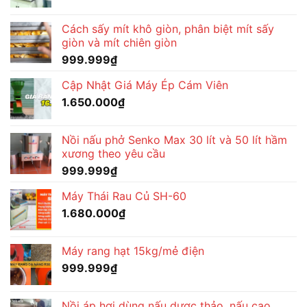
Cách sấy mít khô giòn, phân biệt mít sấy
giòn và mít chiên giòn
999.999
₫
Cập Nhật Giá Máy Ép Cám Viên
1.650.000
₫
Nồi nấu phở Senko Max 30 lít và 50 lít hầm
xương theo yêu cầu
999.999
₫
Máy Thái Rau Củ SH-60
1.680.000
₫
Máy rang hạt 15kg/mẻ điện
999.999
₫
Nồi áp hơi dùng nấu dược thảo, nấu cao