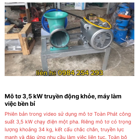
Mô tơ 3,5 kW truyền động khỏe, máy làm
việc bền bỉ
Phiên bản trong video sử dụng mô tơ Toàn Phát công
suất 3,5 kW chạy điện một pha. Riêng mô tơ có trọng
lượng khoảng 34 kg, kết cấu chắc chắn, truyền lực
mạnh và đáp ứng nhu cầu làm việc liên tục. Toàn bộ