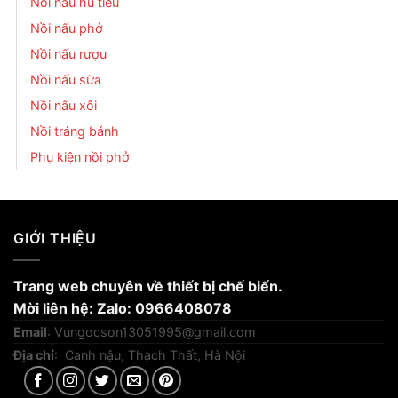
Nồi nấu hủ tiếu
Nồi nấu phở
Nồi nấu rượu
Nồi nấu sữa
Nồi nấu xôi
Nồi tráng bánh
Phụ kiện nồi phở
GIỚI THIỆU
Trang web chuyên về thiết bị chế biến.
Mời liên hệ: Zalo: 0966408078
Email
:
Vungocson13051995@gmail.com
Địa chỉ
: Canh nậu, Thạch Thất, Hà Nội