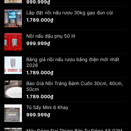
999.999
₫
Lắp đặt nồi nấu rượu 30kg gạo đun củi
1.789.000
₫
Nồi nấu đậu phụ 50 lít
999.999
₫
Bảng giá nồi nấu rượu bằng điện mới nhất
2026
1.789.000
₫
Báo Giá Nồi Tráng Bánh Cuốn 30cm, 40cm,
50cm
1.789.000
₫
Tủ Sấy Mini 6 Khay
999.999
₫
Máy Đóng Đai Thùng Bán Tự Động AS 02M