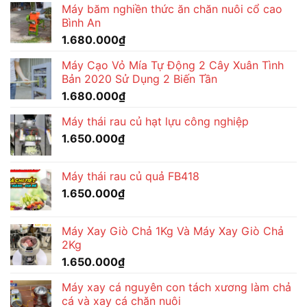
Máy băm nghiền thức ăn chăn nuôi cổ cao
1.680.000₫.
là:
Bình An
1.560.000₫.
1.680.000
₫
Máy Cạo Vỏ Mía Tự Động 2 Cây Xuân Tình
Bản 2020 Sử Dụng 2 Biến Tần
1.680.000
₫
Máy thái rau củ hạt lựu công nghiệp
1.650.000
₫
Máy thái rau củ quả FB418
1.650.000
₫
Máy Xay Giò Chả 1Kg Và Máy Xay Giò Chả
2Kg
1.650.000
₫
Máy xay cá nguyên con tách xương làm chả
cá và xay cá chăn nuôi