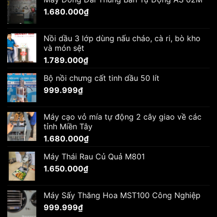
1.680.000
₫
Nồi dầu 3 lớp dùng nấu cháo, cà ri, bò kho
và món sệt
1.789.000
₫
Bộ nồi chưng cất tinh dầu 50 lít
999.999
₫
Máy cạo vỏ mía tự động 2 cây giao về các
tỉnh Miền Tây
1.680.000
₫
Máy Thái Rau Củ Quả M801
1.650.000
₫
Máy Sấy Thăng Hoa MST100 Công Nghiệp
999.999
₫