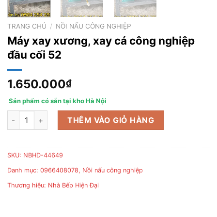
TRANG CHỦ
/
NỒI NẤU CÔNG NGHIỆP
Máy xay xương, xay cá công nghiệp
đầu cối 52
1.650.000
₫
Sản phẩm có sẵn tại kho Hà Nội
Máy xay xương, xay cá công nghiệp đầu cối 52 số lượng
THÊM VÀO GIỎ HÀNG
SKU:
NBHD-44649
Danh mục:
0966408078
,
Nồi nấu công nghiệp
Thương hiệu:
Nhà Bếp Hiện Đại