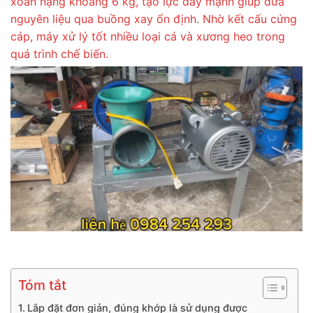
xoắn nặng khoảng 6 kg, tạo lực đẩy mạnh giúp đưa
nguyên liệu qua buồng xay ổn định. Nhờ kết cấu cứng
cáp, máy xử lý tốt nhiều loại cá và xương heo trong
quá trình chế biến.
Tóm tắt
Lắp đặt đơn giản, đúng khớp là sử dụng được