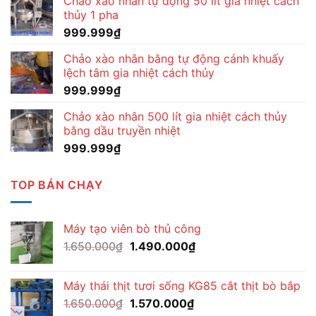
Chảo xào nhân tự động 50 lít gia nhiệt cách
thủy 1 pha
999.999
₫
Chảo xào nhân bằng tự động cánh khuấy
lệch tâm gia nhiệt cách thủy
999.999
₫
Chảo xào nhân 500 lít gia nhiệt cách thủy
bằng dầu truyền nhiệt
999.999
₫
TOP BÁN CHẠY
Máy tạo viên bò thủ công
Giá
Giá
1.650.000
₫
1.490.000
₫
gốc
hiện
là:
tại
Máy thái thịt tươi sống KG85 cắt thịt bò bắp
1.650.000₫.
là:
Giá
Giá
1.650.000
₫
1.570.000
₫
1.490.000₫.