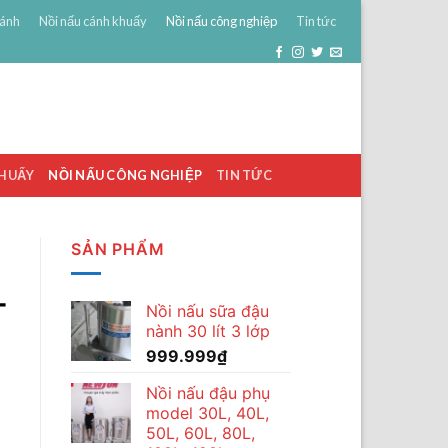
bánh
Nồi nấu cánh khuấy
Nồi nấu công nghiệp
Tin tức
0
ĐĂNG NHẬP
GIỎ HÀNG /
0
₫
KHUẤY
NỒI NẤU CÔNG NGHIỆP
TIN TỨC
SẢN PHẨM
–
Nồi nấu sữa đậu
nành 30 lít 3 lớp
999.999
₫
Nồi nấu đậu phụ
model 30L, 40L,
50L, 60L, 80L,