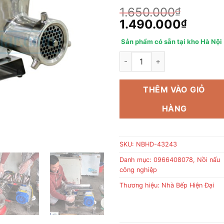
1.650.000
₫
Giá
Giá
1.490.000
₫
gốc
hiện
Sản phẩm có sẵn tại kho Hà Nội
là:
tại
1.650.000₫.
Máy xay xương– xay thịt– xay
là:
1.490
THÊM VÀO GIỎ
HÀNG
SKU:
NBHD-43243
Danh mục:
0966408078
,
Nồi nấu
công nghiệp
Thương hiệu:
Nhà Bếp Hiện Đại