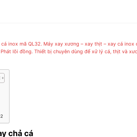
y cá inox mã QL32. Máy xay xương – xay thịt – xay cá inox
hát lõi đồng. Thiết bị chuyên dùng để xử lý cá, thịt và xư
32
ay chả cá