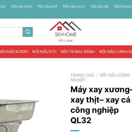
hân
Nồi nấu cháo
Nồi nấu phở
Nồi nấu rượu
Nồi nấu xôi
Nồi tráng 
NỒI NẤU RƯỢU
NỒI NẤU XÔI
NỒI TRÁNG BÁNH
NỒI NẤU CÁNH 
TRANG CHỦ
/
NỒI NẤU CÔNG
NGHIỆP
Máy xay xương
xay thịt– xay cá
công nghiệp
QL32