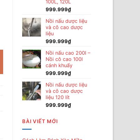
100L, 120L
999.999
₫
Nồi nấu dược liệu
và cô cao dược
liệu
 cá công nghiệp QL32 số lượng
999.999
₫
.000₫.
Nồi nấu cao 200l –
Nồi cô cao 100l
cánh khuấy
999.999
₫
Nồi nấu dược liệu
và cô cao dược
liệu 120 lít
999.999
₫
BÀI VIẾT MỚI