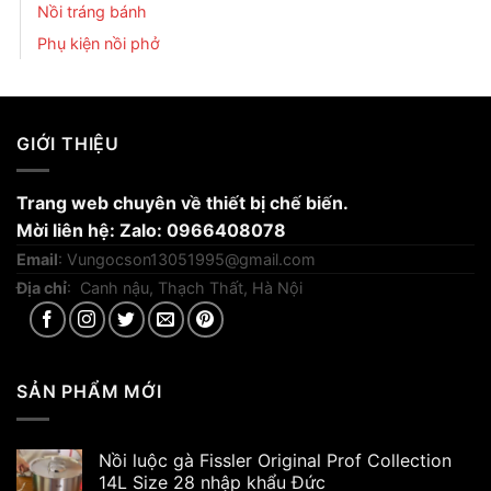
Nồi tráng bánh
Phụ kiện nồi phở
GIỚI THIỆU
Trang web chuyên về thiết bị chế biến.
Mời liên hệ: Zalo: 0966408078
Email
:
Vungocson13051995@gmail.com
Địa chỉ
: Canh nậu, Thạch Thất, Hà Nội
SẢN PHẨM MỚI
Nồi luộc gà Fissler Original Prof Collection
14L Size 28 nhập khẩu Đức