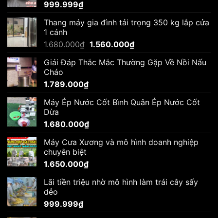
999.999
₫
Thang máy gia đình tải trọng 350 kg lắp cửa
1 cánh
Giá
Giá
1.680.000
₫
1.560.000
₫
gốc
hiện
Giải Đáp Thắc Mắc Thường Gặp Về Nồi Nấu
là:
tại
Cháo
1.680.000₫.
là:
1.789.000
₫
1.560.000₫.
Máy Ép Nước Cốt Bình Quân Ép Nước Cốt
Dừa
1.680.000
₫
Máy Cưa Xương và mô hình doanh nghiệp
chuyên biệt
1.650.000
₫
Lãi tiền triệu nhờ mô hình làm trái cây sấy
dẻo
999.999
₫