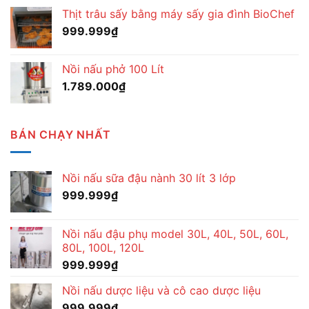
Thịt trâu sấy bằng máy sấy gia đình BioChef
999.999
₫
Nồi nấu phở 100 Lít
1.789.000
₫
BÁN CHẠY NHẤT
Nồi nấu sữa đậu nành 30 lít 3 lớp
999.999
₫
Nồi nấu đậu phụ model 30L, 40L, 50L, 60L,
80L, 100L, 120L
999.999
₫
Nồi nấu dược liệu và cô cao dược liệu
999.999
₫