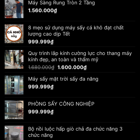
Máy Sàng Rung Tròn 2 Tầng
là:
tại
1.560.000
₫
1.680.000₫.
là:
1.560.000₫.
8 mẹo sử dụng máy sấy cá khô đạt chất
lượng cao dịp Tết
999.999
₫
Quy trình lắp kính cường lực cho thang máy
kính đẹp, an toàn và thẩm mỹ
Giá
Giá
1.680.000
₫
1.600.000
₫
gốc
hiện
Máy sấy mặt trời sấy đa năng
là:
tại
999.999
₫
1.680.000₫.
là:
1.600.000₫.
PHÒNG SẤY CÔNG NGHIỆP
999.999
₫
Bộ nồi luộc hấp giò chả đa chức năng 3
chức năng