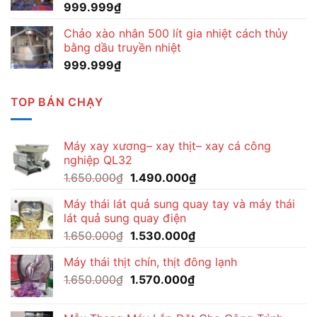
999.999
₫
Chảo xào nhân 500 lít gia nhiệt cách thủy
bằng dầu truyền nhiệt
999.999
₫
TOP BÁN CHẠY
Máy xay xương– xay thịt– xay cá công
nghiệp QL32
Giá
Giá
1.650.000
₫
1.490.000
₫
gốc
hiện
Máy thái lát quả sung quay tay và máy thái
là:
tại
lát quả sung quay điện
1.650.000₫.
là:
Giá
Giá
1.650.000
₫
1.530.000
₫
1.490.000₫.
gốc
hiện
Máy thái thịt chín, thịt đông lạnh
là:
tại
Giá
Giá
1.650.000
₫
1.650.000₫.
1.570.000
₫
là:
gốc
hiện
1.530.000₫.
là:
tại