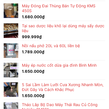
Máy Đóng Đai Thùng Bán Tự Động KMS
450S
1.680.000
₫
Tại sao dược liệu khô lại dùng máy sấy dược
liệu
999.999
₫
Nồi nấu phở 20L và 60L liền bệ
1.789.000
₫
Máy ép nước cốt dừa gia đình Bình Minh
1.650.000
₫
5 Sai Lầm Làm Lưỡi Cưa Xương Nhanh Mòn,
Đứt Gãy Và Cách Khắc Phục
1.650.000
₫
Tháo Lắp Bộ Dao Máy Thái Rau Củ Công