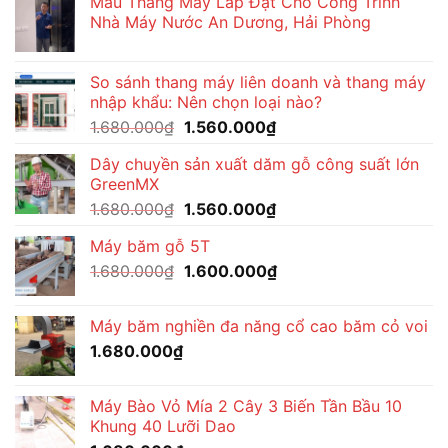
Mẫu Thang Máy Lắp Đặt Cho Công Trình
1.650.000₫.
là:
Nhà Máy Nước An Dương, Hải Phòng
1.570.000₫.
So sánh thang máy liên doanh và thang máy
nhập khẩu: Nên chọn loại nào?
Giá
Giá
1.680.000
₫
1.560.000
₫
gốc
hiện
Dây chuyền sản xuất dăm gỗ công suất lớn
là:
tại
GreenMX
1.680.000₫.
là:
Giá
Giá
1.680.000
₫
1.560.000
₫
1.560.000₫.
gốc
hiện
Máy băm gỗ 5T
là:
tại
Giá
Giá
1.680.000
₫
1.680.000₫.
1.600.000
₫
là:
gốc
hiện
1.560.000₫.
là:
tại
Máy băm nghiền đa năng cổ cao băm cỏ voi
1.680.000₫.
là:
1.680.000
₫
1.600.000₫.
Máy Bào Vỏ Mía 2 Cây 3 Biến Tần Bầu 10
Khung 40 Lưỡi Dao