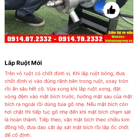
Lắp Ruột Mới
Trên vỏ ruột có chốt định vị. Khi lắp ruột bỏng, đưa
chốt định vị vào đúng rãnh bên trong ruột, xoay tròn
rồi ấn sâu hết cữ. Vừa xong khi lắp ruột xong, đặt
vòng đệm vào mặt bích trước, hướng mặt sau của mặt
bích ra ngoài rồi dùng búa gõ nhẹ. Nếu mặt bích còn
hơi chặt thì tiếp tục gõ nhẹ đến khi mặt bích chạm sát
là hoàn thành. Tiếp theo, vặn mặt bích theo chiều kim
đồng hồ, đưa dao cắt áp sát mặt bích rồi lắp ốc chốt
để cố định.