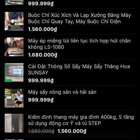
999.999
₫
Buộc Chỉ Xúc Xích Và Lạp Xưởng Bằng Máy
Buộc Chỉ Quay Tay, Máy Buộc Chỉ Điện
1.560.000
₫
Máy ép miệng túi liên tục tích hợp hút chân
không LS-1080
1.680.000
₫
Cài Đặt Thông Số Sấy Máy Sấy Thăng Hoa
SUNSAY
999.999
₫
Máy sấy nông sản và hải sản
999.999
₫
Kiểm định thang máy gia đình 400kg, 5 tầng
sử dụng động cơ Ý và tủ STEP
Giá
Giá
1.680.000
₫
1.560.000
₫
gốc
hiện