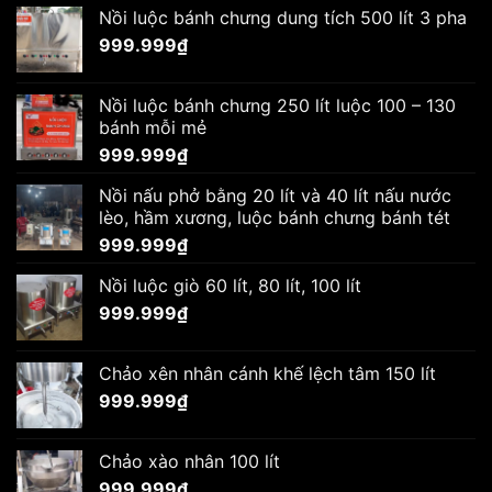
Nồi luộc bánh chưng dung tích 500 lít 3 pha
999.999
₫
Nồi luộc bánh chưng 250 lít luộc 100 – 130
bánh mỗi mẻ
999.999
₫
Nồi nấu phở bằng 20 lít và 40 lít nấu nước
lèo, hầm xương, luộc bánh chưng bánh tét
999.999
₫
Nồi luộc giò 60 lít, 80 lít, 100 lít
999.999
₫
Chảo xên nhân cánh khế lệch tâm 150 lít
999.999
₫
Chảo xào nhân 100 lít
999.999
₫