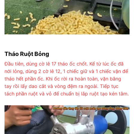
Tháo Ruột Bỏng
Đầu tiên, dùng cờ lê 17 tháo ốc chốt. Kể từ lúc ốc đã
nới lỏng, dùng 2 cờ lê 12, 1 chiếc giữ và 1 chiếc vặn để
tháo hết phần ốc. Khi ốc rời ra hoàn toàn, vặn bằng
tay rồi lấy dao cắt và vòng đệm ra ngoài. Tiếp tục
tách phần ruột và vỏ để chuẩn bị lắp ruột tạo kén tằm.