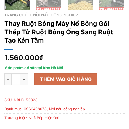
TRANG CHỦ
/
NỒI NẤU CÔNG NGHIỆP
Thay Ruột Bỏng Máy Nổ Bỏng Gối
Thép Từ Ruột Bỏng Ống Sang Ruột
Tạo Kén Tằm
1.560.000
₫
Sản phẩm có sẵn tại kho Hà Nội
Thay Ruột Bỏng Máy Nổ Bỏng Gối Thép Từ Ruột Bỏng Ống San
THÊM VÀO GIỎ HÀNG
SKU:
NBHD-50323
Danh mục:
0966408078
,
Nồi nấu công nghiệp
Thương hiệu:
Nhà Bếp Hiện Đại