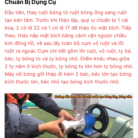
Chuẩn Bị Dụng Cụ
Đầu tiên, thay ruột bỏng từ ruột bỏng ống sang ruột
tạo kén tằm. Trước khi tháo lắp, quý vị chuẩn bị 1 cái
búa, 2 cờ lê 22 và 1 cờ lê 17 để tháo ốc mặt bích. Tiếp
theo, tháo nắp mặt bích bằng cách vặn ngược chiều
kim đồng hồ, về sau lấy toàn bộ cụm vỏ ruột và lõi
ruột ra ngoài. Cụm chi tiết gồm lõi ruột, vỏ ruột, ty bé,
béc, ty bỏng to và ty bỏng nhỏ. Điểm khác nhau giữa
2 ty nằm ở kích thước, ty bỏng to lớn hơn ty bỏng nhỏ.
Máy nổ bỏng gối thép đi kèm 2 béc, béc lớn tạo bỏng
kích thước lớn, béc nhỏ tạo bỏng kích thước nhỏ.