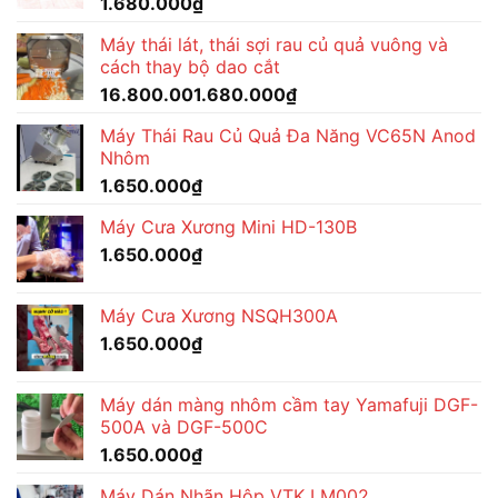
1.680.000
₫
Máy thái lát, thái sợi rau củ quả vuông và
cách thay bộ dao cắt
16.800.001.680.000
₫
Máy Thái Rau Củ Quả Đa Năng VC65N Anod
Nhôm
1.650.000
₫
Máy Cưa Xương Mini HD-130B
1.650.000
₫
Máy Cưa Xương NSQH300A
1.650.000
₫
Máy dán màng nhôm cầm tay Yamafuji DGF-
500A và DGF-500C
1.650.000
₫
Máy Dán Nhãn Hộp VTK LM002