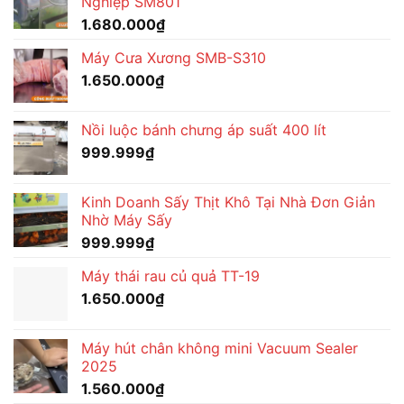
Nghiệp SM801
1.680.000
₫
Máy Cưa Xương SMB-S310
1.650.000
₫
Nồi luộc bánh chưng áp suất 400 lít
999.999
₫
Kinh Doanh Sấy Thịt Khô Tại Nhà Đơn Giản
Nhờ Máy Sấy
999.999
₫
Máy thái rau củ quả TT-19
1.650.000
₫
Máy hút chân không mini Vacuum Sealer
2025
1.560.000
₫