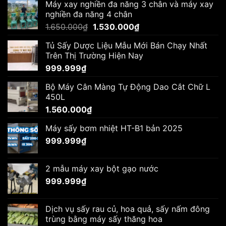
Máy xay nghiền đa năng 3 chân và máy xay
1.680.000₫.
là:
nghiền đa năng 4 chân
1.600.000₫.
Giá
Giá
1.650.000
₫
1.530.000
₫
gốc
hiện
Tủ Sấy Dược Liệu Mẫu Mới Bán Chạy Nhất
là:
tại
Trên Thị Trường Hiện Nay
1.650.000₫.
là:
999.999
₫
1.530.000₫.
Bộ Máy Cân Màng Tự Động Dao Cắt Chữ L
450L
1.560.000
₫
Máy sấy bơm nhiệt HT-B1 bản 2025
999.999
₫
2 mẫu máy xay bột gạo nước
999.999
₫
Dịch vụ sấy rau củ, hoa quả, sấy nấm đông
trùng bằng máy sấy thăng hoa