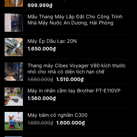
999.999
₫
Mẫu Thang Máy Lắp Đặt Cho Công Trình
Nhà Máy Nước An Dương, Hải Phòng
Máy Ép Dầu Lạc 20N
1.650.000
₫
Thang máy Cibes Voyager V80 kích thước
nhỏ cho nhà có diện tích hạn chế
Giá
Giá
1.680.000
₫
1.510.000
₫
gốc
hiện
Máy in nhãn cầm tay Brother PT-E110VP
là:
tại
1.560.000
₫
1.680.000₫.
là:
1.510.000₫.
Máy băm cỏ nghiền C300
Giá
Giá
1.680.000
₫
1.600.000
₫
gốc
hiện
là:
tại