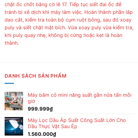
chặt ốc chốt bằng cờ lê 17. Tiếp tục siết đai ốc để
tránh bị xê dịch khi máy làm việc. Hoàn thành phần lắp
dao cắt, kiểm tra toàn bộ cụm ruột bỏng, sau đó xoay
puly và siết chặt mặt bích. Vừa xoay puly vừa kiểm tra,
khi puly quay nhẹ, không bị cứng hoặc kẹt là hoàn
thành.
DANH SÁCH SẢN PHẨM
Máy băm cỏ mini năng suất gần nửa tấn mỗi
giờ
999.999
₫
Máy Lọc Dầu Áp Suất Công Suất Lớn Cho
Dầu Thực Vật Sau Ép
1.560.000
₫