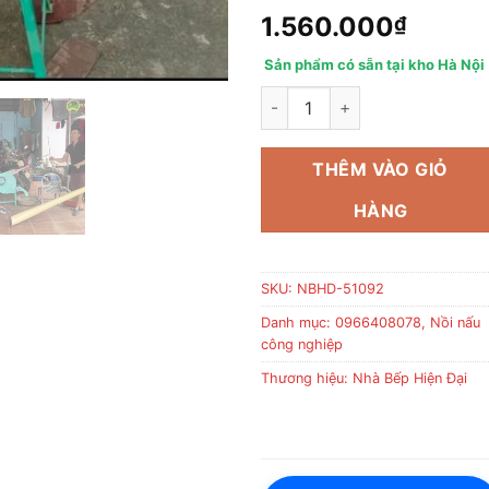
1.560.000
₫
Sản phẩm có sẵn tại kho Hà Nội
Đánh giá máy thái chuối chạy 
THÊM VÀO GIỎ
HÀNG
SKU:
NBHD-51092
Danh mục:
0966408078
,
Nồi nấu
công nghiệp
Thương hiệu:
Nhà Bếp Hiện Đại