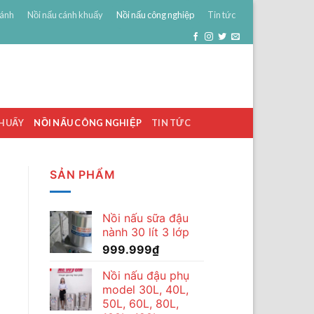
bánh
Nồi nấu cánh khuấy
Nồi nấu công nghiệp
Tin tức
0
ĐĂNG NHẬP
GIỎ HÀNG /
0
₫
KHUẤY
NỒI NẤU CÔNG NGHIỆP
TIN TỨC
SẢN PHẨM
Nồi nấu sữa đậu
nành 30 lít 3 lớp
999.999
₫
Nồi nấu đậu phụ
model 30L, 40L,
50L, 60L, 80L,