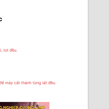
c
, tơi đều.
 để máy cắt thành từng lát đều.