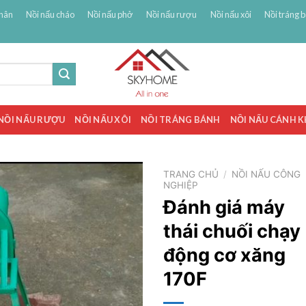
hân
Nồi nấu cháo
Nồi nấu phở
Nồi nấu rượu
Nồi nấu xôi
Nồi tráng 
NỒI NẤU RƯỢU
NỒI NẤU XÔI
NỒI TRÁNG BÁNH
NỒI NẤU CÁNH 
TRANG CHỦ
/
NỒI NẤU CÔNG
NGHIỆP
Đánh giá máy
thái chuối chạy
động cơ xăng
170F