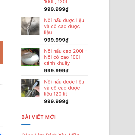
100L, 120L
999.999
₫
Nồi nấu dược liệu
và cô cao dược
động cơ xăng 170F số lượng
liệu
999.999
₫
Nồi nấu cao 200l –
Nồi cô cao 100l
cánh khuấy
999.999
₫
Nồi nấu dược liệu
và cô cao dược
liệu 120 lít
999.999
₫
BÀI VIẾT MỚI