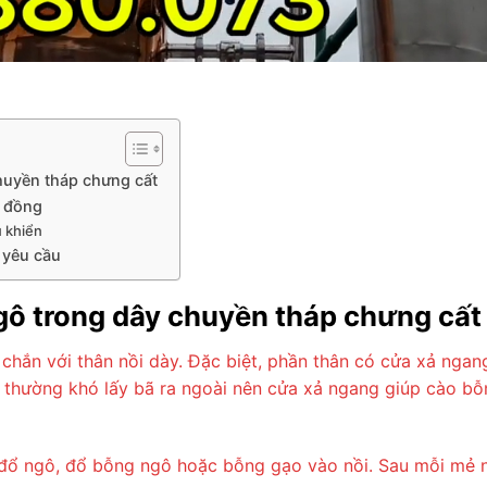
huyền tháp chưng cất
g đồng
u khiển
 yêu cầu
gô trong dây chuyền tháp chưng cất
chắn với thân nồi dày. Đặc biệt, phần thân có cửa xả ngan
 thường khó lấy bã ra ngoài nên cửa xả ngang giúp cào bỗn
ể đổ ngô, đổ bỗng ngô hoặc bỗng gạo vào nồi. Sau mỗi mẻ n