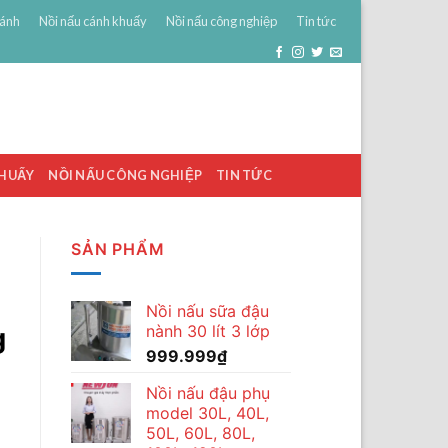
bánh
Nồi nấu cánh khuấy
Nồi nấu công nghiệp
Tin tức
0
ĐĂNG NHẬP
GIỎ HÀNG /
0
₫
KHUẤY
NỒI NẤU CÔNG NGHIỆP
TIN TỨC
SẢN PHẨM
Nồi nấu sữa đậu
nành 30 lít 3 lớp
g
999.999
₫
Nồi nấu đậu phụ
model 30L, 40L,
50L, 60L, 80L,