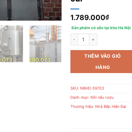
1.789.000
₫
Sản phẩm có sẵn tại kho Hà Nội
Tháp chưng cất rượu ngô 400kg
THÊM VÀO GIỎ
HÀNG
SKU:
NBHD-59703
Danh mục:
Nồi nấu rượu
Thương hiệu:
Nhà Bếp Hiện Đại