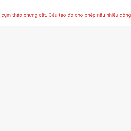
g cụm tháp chưng cất. Cấu tạo đó cho phép nấu nhiều dòng