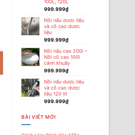
100L, 120L
999.999
₫
Nồi nấu dược liệu
và cô cao dược
liệu
 dùng 3 pha kết hợp lò hơi đun củi số lượng
999.999
₫
Nồi nấu cao 200l –
Nồi cô cao 100l
cánh khuấy
999.999
₫
Nồi nấu dược liệu
và cô cao dược
liệu 120 lít
999.999
₫
BÀI VIẾT MỚI