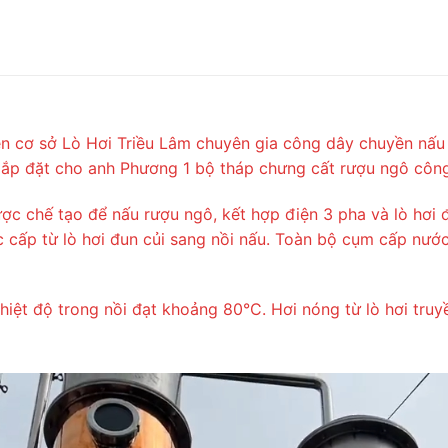
ên cơ sở Lò Hơi Triều Lâm chuyên gia công dây chuyền nấu 
lắp đặt cho anh Phương 1 bộ tháp chưng cất rượu ngô côn
c chế tạo để nấu rượu ngô, kết hợp điện 3 pha và lò hơi 
c cấp từ lò hơi đun củi sang nồi nấu. Toàn bộ cụm cấp nướ
nhiệt độ trong nồi đạt khoảng 80°C. Hơi nóng từ lò hơi truy