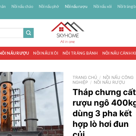
hân
Nồi nấu cháo
Nồi nấu phở
Nồi nấu rượu
Nồi nấu xôi
Nồi tráng 
NỒI NẤU RƯỢU
NỒI NẤU XÔI
NỒI TRÁNG BÁNH
NỒI NẤU CÁNH 
TRANG CHỦ
/
NỒI NẤU CÔNG
NGHIỆP
/
NỒI NẤU RƯỢU
Tháp chưng cất
rượu ngô 400k
dùng 3 pha kết
hợp lò hơi đun
củi