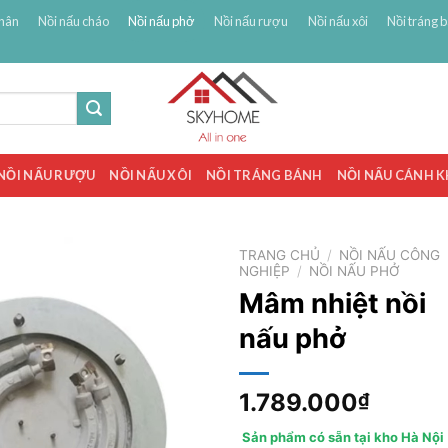
hân
Nồi nấu cháo
Nồi nấu phở
Nồi nấu rượu
Nồi nấu xôi
Nồi tráng 
NỒI NẤU RƯỢU
NỒI NẤU XÔI
NỒI TRÁNG BÁNH
NỒI NẤU CÁNH 
TRANG CHỦ
/
NỒI NẤU CÔNG
NGHIỆP
/
NỒI NẤU PHỞ
Mâm nhiệt nồi
nấu phở
1.789.000
₫
Sản phẩm có sẵn tại kho Hà Nội