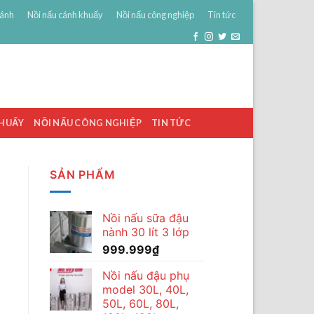
bánh
Nồi nấu cánh khuấy
Nồi nấu công nghiệp
Tin tức
0
ĐĂNG NHẬP
GIỎ HÀNG /
0
₫
KHUẤY
NỒI NẤU CÔNG NGHIỆP
TIN TỨC
SẢN PHẨM
Nồi nấu sữa đậu
nành 30 lít 3 lớp
999.999
₫
Nồi nấu đậu phụ
model 30L, 40L,
50L, 60L, 80L,