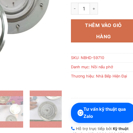
Mâm nhiệt nồi nấu phở số lượ
THÊM VÀO GIỎ
HÀNG
SKU:
NBHD-59710
Danh mục:
Nồi nấu phở
Thương hiệu:
Nhà Bếp Hiện Đại
Tư vấn kỹ thuật qua
Zalo
Hỗ trợ trực tiếp bởi
Kỹ thuật