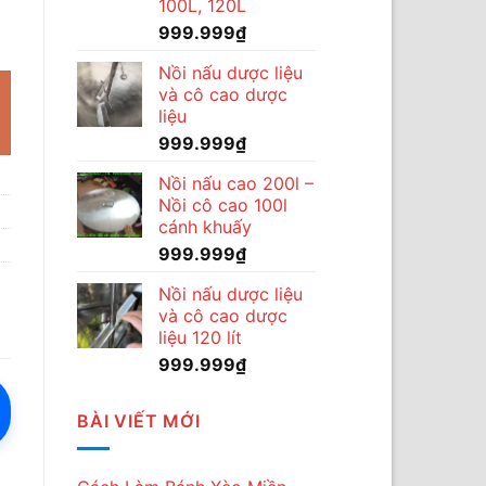
100L, 120L
ng
999.999
₫
Nồi nấu dược liệu
và cô cao dược
liệu
999.999
₫
Nồi nấu cao 200l –
Nồi cô cao 100l
cánh khuấy
999.999
₫
Nồi nấu dược liệu
và cô cao dược
liệu 120 lít
999.999
₫
BÀI VIẾT MỚI