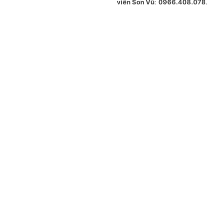
viên Sơn Vũ
:
0966.408.078
.