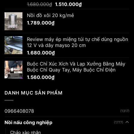
Giá
Giá
1.680.000
₫
1.510.000
₫
gốc
hiện
Nồi đồ xôi 20 kg/mẻ
là:
tại
1.789.000
₫
1.680.000₫.
là:
1.510.000₫.
Review máy ép miệng túi tự chế dùng nguồn
12 V và dây mayso 20 cm
1.680.000
₫
Buộc Chỉ Xúc Xích Và Lạp Xưởng Bằng Máy
Buộc Chỉ Quay Tay, Máy Buộc Chỉ Điện
1.560.000
₫
DANH MỤC SẢN PHẨM
0966408078
(1317)
Nồi nấu công nghiệp
(1777)
Chảo xào nhân