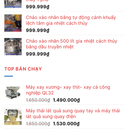
999.999
₫
Chảo xào nhân bằng tự động cánh khuấy
lệch tâm gia nhiệt cách thủy
999.999
₫
Chảo xào nhân 500 lít gia nhiệt cách thủy
bằng dầu truyền nhiệt
999.999
₫
TOP BÁN CHẠY
Máy xay xương– xay thịt– xay cá công
nghiệp QL32
Giá
Giá
1.650.000
₫
1.490.000
₫
gốc
hiện
Máy thái lát quả sung quay tay và máy thái
là:
tại
lát quả sung quay điện
1.650.000₫.
là:
Giá
Giá
1.650.000
₫
1.530.000
₫
1.490.000₫.