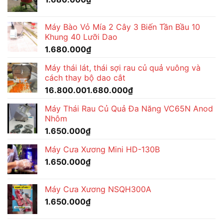
1.600.000₫.
Máy Bào Vỏ Mía 2 Cây 3 Biến Tần Bầu 10
Khung 40 Lưỡi Dao
1.680.000
₫
Máy thái lát, thái sợi rau củ quả vuông và
cách thay bộ dao cắt
16.800.001.680.000
₫
Máy Thái Rau Củ Quả Đa Năng VC65N Anod
Nhôm
1.650.000
₫
Máy Cưa Xương Mini HD-130B
1.650.000
₫
Máy Cưa Xương NSQH300A
1.650.000
₫