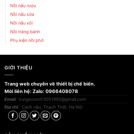
Nồi nấu rượu
Nồi nấu sữa
Nồi nấu xôi
Nồi tráng bánh
Phụ kiện nồi phở
GIỚI THIỆU
Trang web chuyên về thiết bị chế biến.
Mời liên hệ: Zalo: 0966408078
Email
:
Vungocson13051995@gmail.com
Địa chỉ
: Canh nậu, Thạch Thất, Hà Nội