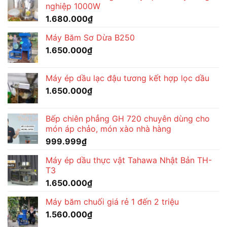
nghiệp 1000W
1.600.000₫.
1.680.000
₫
Máy Băm Sơ Dừa B250
1.650.000
₫
Máy ép dầu lạc đậu tương kết hợp lọc dầu
1.650.000
₫
Bếp chiên phẳng GH 720 chuyên dùng cho
món áp chảo, món xào nhà hàng
999.999
₫
Máy ép dầu thực vật Tahawa Nhật Bản TH-
T3
1.650.000
₫
Máy băm chuối giá rẻ 1 đến 2 triệu
1.560.000
₫