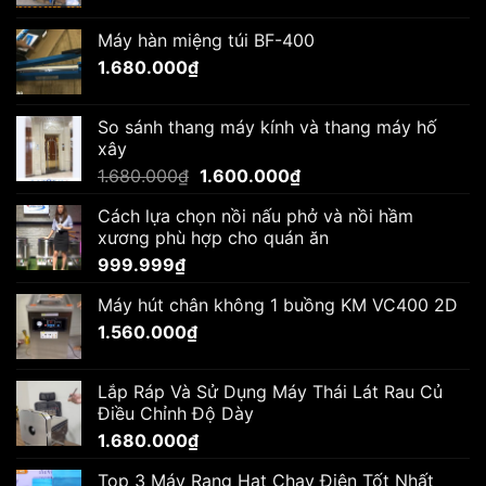
gốc
hiện
là:
tại
Máy hàn miệng túi BF-400
1.680.000₫.
là:
1.680.000
₫
1.510.000₫.
So sánh thang máy kính và thang máy hố
xây
Giá
Giá
1.680.000
₫
1.600.000
₫
gốc
hiện
Cách lựa chọn nồi nấu phở và nồi hầm
là:
tại
xương phù hợp cho quán ăn
1.680.000₫.
là:
999.999
₫
1.600.000₫.
Máy hút chân không 1 buồng KM VC400 2D
1.560.000
₫
Lắp Ráp Và Sử Dụng Máy Thái Lát Rau Củ
Điều Chỉnh Độ Dày
1.680.000
₫
Top 3 Máy Rang Hạt Chạy Điện Tốt Nhất