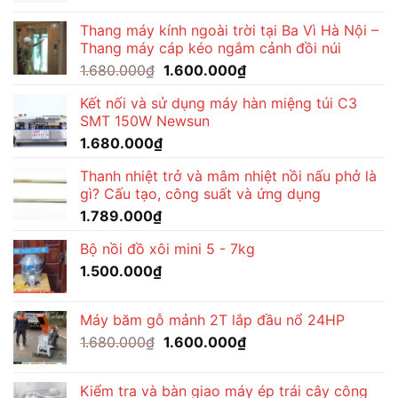
Thang máy kính ngoài trời tại Ba Vì Hà Nội –
Thang máy cáp kéo ngắm cảnh đồi núi
Giá
Giá
1.680.000
₫
1.600.000
₫
gốc
hiện
Kết nối và sử dụng máy hàn miệng túi C3
là:
tại
SMT 150W Newsun
1.680.000₫.
là:
1.680.000
₫
1.600.000₫.
Thanh nhiệt trở và mâm nhiệt nồi nấu phở là
gì? Cấu tạo, công suất và ứng dụng
1.789.000
₫
Bộ nồi đồ xôi mini 5 - 7kg
1.500.000
₫
Máy băm gỗ mảnh 2T lắp đầu nổ 24HP
Giá
Giá
1.680.000
₫
1.600.000
₫
gốc
hiện
là:
tại
Kiểm tra và bàn giao máy ép trái cây công
1.680.000₫.
là: