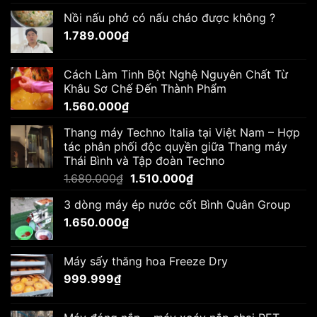
Nồi nấu phở có nấu cháo được không ?
1.789.000
₫
Cách Làm Tinh Bột Nghệ Nguyên Chất Từ
Khâu Sơ Chế Đến Thành Phẩm
1.560.000
₫
Thang máy Techno Italia tại Việt Nam – Hợp
tác phân phối độc quyền giữa Thang máy
Thái Bình và Tập đoàn Techno
Giá
Giá
1.680.000
₫
1.510.000
₫
gốc
hiện
3 dòng máy ép nước cốt Bình Quân Group
là:
tại
1.650.000
₫
1.680.000₫.
là:
1.510.000₫.
Máy sấy thăng hoa Freeze Dry
999.999
₫