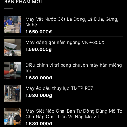
SẢN PHẨM MỚI
Máy Vắt Nước Cốt Lá Dong, Lá Dứa, Gừng,
Nghệ
1.650.000
₫
Máy đóng gói nằm ngang VNP-350X
1.560.000
₫
Điều chỉnh vị trí băng chuyền máy hàn miệng
túi
1.680.000
₫
Máy ép dầu thủy lực TMTP R07
1.680.000
₫
Máy Siết Nắp Chai Bán Tự Động Dùng Mô Tơ
Cho Nắp Chai Tròn Và Nắp Mỏ Vịt
1.680.000
₫