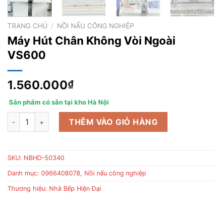
TRANG CHỦ
/
NỒI NẤU CÔNG NGHIỆP
Máy Hút Chân Không Vòi Ngoài
VS600
1.560.000
₫
Sản phẩm có sẵn tại kho Hà Nội
Máy Hút Chân Không Vòi Ngoài VS600 số lượng
THÊM VÀO GIỎ HÀNG
SKU:
NBHD-50340
Danh mục:
0966408078
,
Nồi nấu công nghiệp
Thương hiệu:
Nhà Bếp Hiện Đại