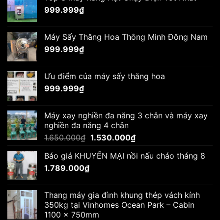
999.999
₫
Máy Sấy Thăng Hoa Thông Minh Đông Nam
999.999
₫
Ưu điểm của máy sấy thăng hoa
999.999
₫
Máy xay nghiền đa năng 3 chân và máy xay
nghiền đa năng 4 chân
Giá
Giá
1.650.000
₫
1.530.000
₫
gốc
hiện
Báo giá KHUYẾN MẠI nồi nấu cháo tháng 8
là:
tại
1.789.000
₫
1.650.000₫.
là:
1.530.000₫.
Thang máy gia đình khung thép vách kính
350kg tại Vinhomes Ocean Park – Cabin
1100 x 750mm