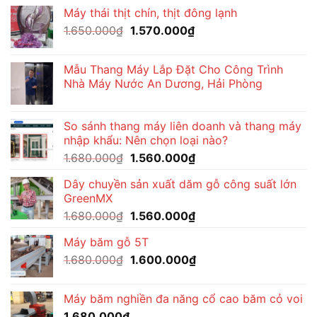
gốc
hiện
Máy thái thịt chín, thịt đông lạnh
là:
tại
Giá
Giá
1.650.000
₫
1.650.000₫.
1.570.000
₫
là:
gốc
hiện
1.530.000₫.
là:
tại
Mẫu Thang Máy Lắp Đặt Cho Công Trình
1.650.000₫.
là:
Nhà Máy Nước An Dương, Hải Phòng
1.570.000₫.
So sánh thang máy liên doanh và thang máy
nhập khẩu: Nên chọn loại nào?
Giá
Giá
1.680.000
₫
1.560.000
₫
gốc
hiện
Dây chuyền sản xuất dăm gỗ công suất lớn
là:
tại
GreenMX
1.680.000₫.
là:
Giá
Giá
1.680.000
₫
1.560.000
₫
1.560.000₫.
gốc
hiện
Máy băm gỗ 5T
là:
tại
Giá
Giá
1.680.000
₫
1.680.000₫.
1.600.000
₫
là:
gốc
hiện
1.560.000₫.
là:
tại
Máy băm nghiền đa năng cổ cao băm cỏ voi
1.680.000₫.
là:
1.680.000
₫