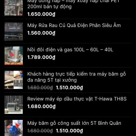
Máy đóng nắp – máy xoáy nắp chai PET
200ml bán tự động
1.650.000
₫
Máy Rửa Rau Củ Quả Điện Phân Siêu Âm
1.560.000
₫
Nồi đôi điện và gas 100L – 60L – 40L
1.789.000
₫
Khách hàng trực tiếp kiểm tra máy băm gỗ
đa năng 5T tại xưởng
Giá
Giá
1.680.000
₫
1.510.000
₫
gốc
hiện
Review máy ép dầu thực vật T-Hawa TH8S
là:
tại
1.680.000
₫
1.680.000₫.
là:
1.510.000₫.
Máy băm gỗ công suất lớn 5T Bình Quân
Giá
Giá
1.680.000
₫
1.510.000
₫