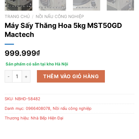
TRANG CHỦ
/
NỒI NẤU CÔNG NGHIỆP
Máy Sấy Thăng Hoa 5kg MST50GD
Mactech
999.999
₫
Sản phẩm có sẵn tại kho Hà Nội
Máy Sấy Thăng Hoa 5kg MST50GD Mactech số lượng
THÊM VÀO GIỎ HÀNG
SKU:
NBHD-58482
Danh mục:
0966408078
,
Nồi nấu công nghiệp
Thương hiệu:
Nhà Bếp Hiện Đại