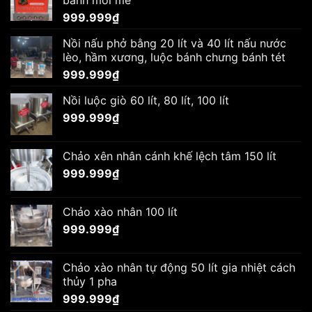
999.999
₫
Nồi nấu phở bằng 20 lít và 40 lít nấu nước
lèo, hầm xương, luộc bánh chưng bánh tét
999.999
₫
Nồi luộc giò 60 lít, 80 lít, 100 lít
999.999
₫
Chảo xên nhân cánh khế lệch tâm 150 lít
999.999
₫
Chảo xào nhân 100 lít
999.999
₫
Chảo xào nhân tự động 50 lít gia nhiệt cách
thủy 1 pha
999.999
₫