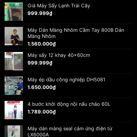
Giá Máy Sấy Lạnh Trái Cây
999.999
₫
Máy Dán Màng Nhôm Cầm Tay 800B Dán
Màng Nhôm
1.560.000
₫
Máy sấy 12 khay 40x60cm
999.999
₫
Máy ép dầu công nghiệp DH5081
1.650.000
₫
4 bước khởi động nồi nấu cháo 60L
1.789.000
₫
Máy dán màng seal cảm ứng điện từ
LX6000A