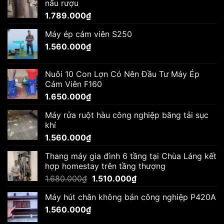
nấu rượu
1.789.000
₫
Máy ép cám viên S250
1.560.000
₫
Nuôi 10 Con Lợn Có Nên Đầu Tư Máy Ép
Cám Viên F160
1.650.000
₫
Máy rửa ruột hàu công nghiệp băng tải sục
khí
1.560.000
₫
Thang máy gia đình 6 tầng tại Chùa Láng kết
hợp homestay trên tầng thượng
Giá
Giá
1.680.000
₫
1.510.000
₫
gốc
hiện
Máy hút chân không bán công nghiệp P420A
là:
tại
1.560.000
₫
1.680.000₫.
là:
1.510.000₫.