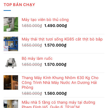
TOP BÁN CHẠY
Máy tạo viên bò thủ công
Giá
Giá
1.650.000
₫
1.490.000
₫
gốc
hiện
là:
tại
Máy thái thịt tươi sống KG85 cắt thịt bò bắp
1.650.000₫.
là:
Giá
Giá
1.650.000
₫
1.570.000
₫
1.490.000₫.
gốc
hiện
là:
tại
Bộ máy làm ruốc
1.650.000₫.
là:
Giá
Giá
1.650.000
₫
1.570.000
₫
1.570.000₫.
gốc
hiện
là:
tại
Thang Máy Kính Khung Nhôm 630 Kg Cho
1.650.000₫.
là:
Công Trình Nhà Máy Nước An Dương Hải
1.570.000₫.
Phòng
Giá
Giá
1.680.000
₫
1.560.000
₫
gốc
hiện
Mẫu nhà 5 tầng có thang máy tại đường
là:
tại
Phạm Đình Hổ, Quận 6, TP.HCM