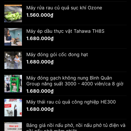
Máy rửa rau củ quả sục khí Ozone
1.560.000
₫
Máy ép dầu thực vật Tahawa TH8S
1.680.000
₫
Máy đóng gói cốc đong hạt
1.680.000
₫
Máy đóng gạch không nung Bình Quân
Group năng suất 3000 - 4000 viên/ca 8 giờ
1.680.000
₫
Máy thái rau củ quả công nghiệp HE300
1.680.000
₫
Bảng giá nồi nấu phở, nồi nấu phở tủ điện và
nồi nấu phở mâm nhiệt