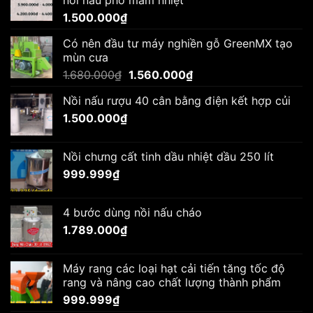
1.500.000
₫
Có nên đầu tư máy nghiền gỗ GreenMX tạo
mùn cưa
Giá
Giá
1.680.000
₫
1.560.000
₫
gốc
hiện
Nồi nấu rượu 40 cân bằng điện kết hợp củi
là:
tại
1.500.000
₫
1.680.000₫.
là:
1.560.000₫.
Nồi chưng cất tinh dầu nhiệt dầu 250 lít
999.999
₫
4 bước dùng nồi nấu cháo
1.789.000
₫
Máy rang các loại hạt cải tiến tăng tốc độ
rang và nâng cao chất lượng thành phẩm
999.999
₫