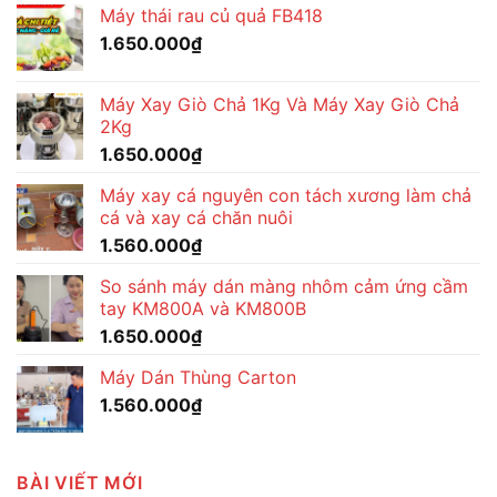
Máy thái rau củ quả FB418
1.650.000
₫
Máy Xay Giò Chả 1Kg Và Máy Xay Giò Chả
2Kg
1.650.000
₫
Máy xay cá nguyên con tách xương làm chả
cá và xay cá chăn nuôi
1.560.000
₫
So sánh máy dán màng nhôm cảm ứng cầm
tay KM800A và KM800B
1.650.000
₫
Máy Dán Thùng Carton
1.560.000
₫
BÀI VIẾT MỚI