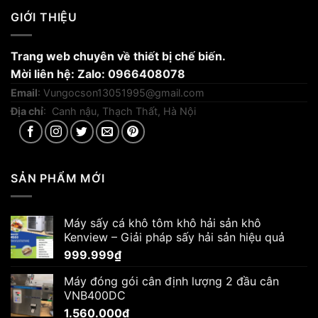
GIỚI THIỆU
Trang web chuyên về thiết bị chế biến.
Mời liên hệ: Zalo: 0966408078
Email
:
Vungocson13051995@gmail.com
Địa chỉ
: Canh nậu, Thạch Thất, Hà Nội
SẢN PHẨM MỚI
Máy sấy cá khô tôm khô hải sản khô
Kenview – Giải pháp sấy hải sản hiệu quả
999.999
₫
Máy đóng gói cân định lượng 2 đầu cân
VNB400DC
1.560.000
₫