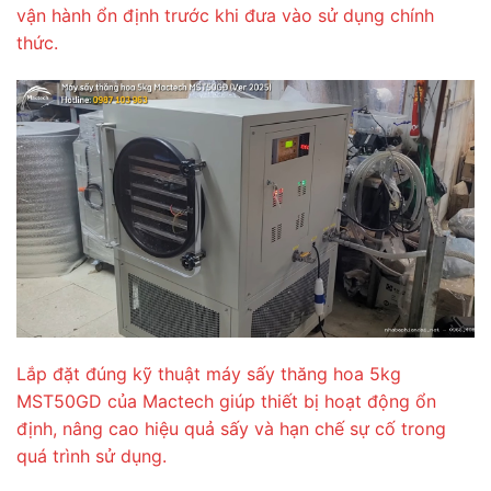
vận hành ổn định trước khi đưa vào sử dụng chính
thức.
Lắp đặt đúng kỹ thuật máy sấy thăng hoa 5kg
MST50GD của Mactech giúp thiết bị hoạt động ổn
định, nâng cao hiệu quả sấy và hạn chế sự cố trong
quá trình sử dụng.