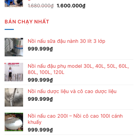
Giá
Giá
1.680.000
₫
1.600.000
₫
gốc
hiện
là:
tại
BÁN CHẠY NHẤT
1.680.000₫.
là:
1.600.000₫.
Nồi nấu sữa đậu nành 30 lít 3 lớp
999.999
₫
Nồi nấu đậu phụ model 30L, 40L, 50L, 60L,
80L, 100L, 120L
999.999
₫
Nồi nấu dược liệu và cô cao dược liệu
999.999
₫
Nồi nấu cao 200l – Nồi cô cao 100l cánh
khuấy
999.999
₫