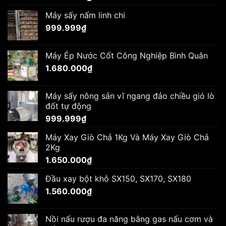
Máy sấy nấm linh chi
999.999
₫
Máy Ép Nước Cốt Công Nghiệp Bình Quân
1.680.000
₫
Máy sấy nông sản vĩ ngang đảo chiều gió lò
đốt tự động
999.999
₫
Máy Xay Giò Chả 1Kg Và Máy Xay Giò Chả
2Kg
1.650.000
₫
Đầu xay bột khô SX150, SX170, SX180
1.560.000
₫
Nồi nấu rượu đa năng bằng gas nấu cơm và