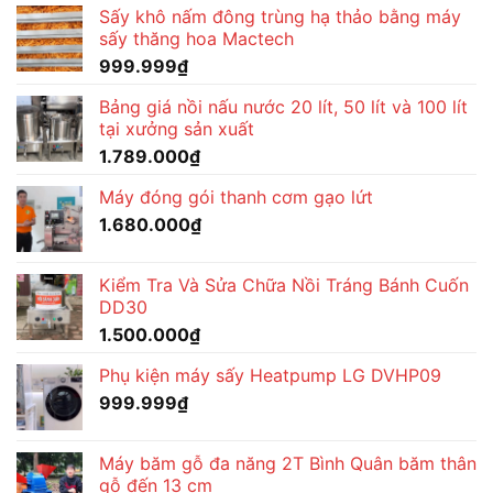
Sấy khô nấm đông trùng hạ thảo bằng máy
là:
tại
sấy thăng hoa Mactech
1.680.000₫.
là:
999.999
₫
1.560.000₫.
Bảng giá nồi nấu nước 20 lít, 50 lít và 100 lít
tại xưởng sản xuất
1.789.000
₫
Máy đóng gói thanh cơm gạo lứt
1.680.000
₫
Kiểm Tra Và Sửa Chữa Nồi Tráng Bánh Cuốn
DD30
1.500.000
₫
Phụ kiện máy sấy Heatpump LG DVHP09
999.999
₫
Máy băm gỗ đa năng 2T Bình Quân băm thân
gỗ đến 13 cm