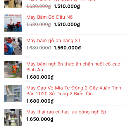
1.680.000₫.
là:
Giá
Giá
1.680.000
₫
1.510.000
₫
1.560.000₫.
gốc
hiện
Máy Băm Gỗ Đầu Nổ
là:
tại
Giá
Giá
1.680.000
₫
1.680.000₫.
1.510.000
₫
là:
gốc
hiện
1.510.000₫.
là:
tại
Máy băm gỗ đa năng 2T
1.680.000₫.
là:
Giá
Giá
1.680.000
₫
1.560.000
₫
1.510.000₫.
gốc
hiện
là:
tại
Máy băm nghiền thức ăn chăn nuôi cổ cao
1.680.000₫.
là:
Bình An
1.560.000₫.
1.680.000
₫
Máy Cạo Vỏ Mía Tự Động 2 Cây Xuân Tình
Bản 2020 Sử Dụng 2 Biến Tần
1.680.000
₫
Máy thái rau củ hạt lựu công nghiệp
1.650.000
₫