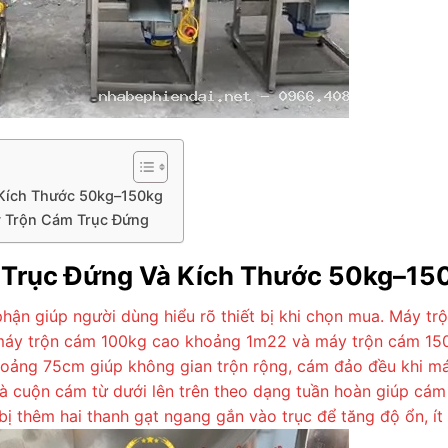
Kích Thước 50kg–150kg
y Trộn Cám Trục Đứng
 Trục Đứng Và Kích Thước 50kg–15
ận giúp người dùng hiểu rõ thiết bị khi chọn mua. Máy t
máy trộn cám 100kg cao khoảng 1m22 và máy trộn cám 150
hoảng 75cm giúp không gian trộn rộng, cám đảo đều khi má
à cuộn cám từ dưới lên trên theo dạng tuần hoàn giúp cám
ị thêm hai thanh gạt ngang gắn vào trục để tăng độ ổn, ít r