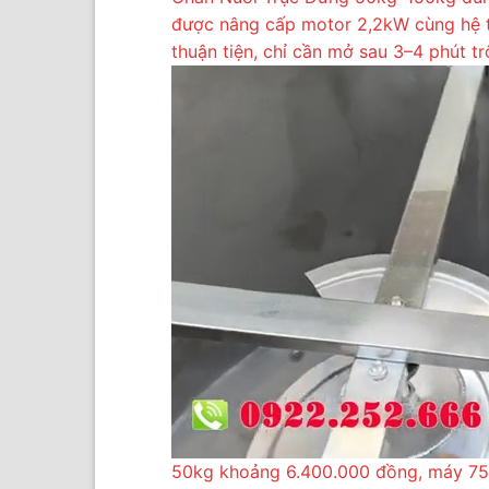
được nâng cấp motor 2,2kW cùng hệ th
thuận tiện, chỉ cần mở sau 3–4 phút t
50kg khoảng 6.400.000 đồng, máy 75