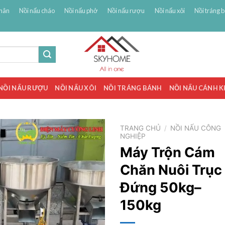
hân
Nồi nấu cháo
Nồi nấu phở
Nồi nấu rượu
Nồi nấu xôi
Nồi tráng 
NỒI NẤU RƯỢU
NỒI NẤU XÔI
NỒI TRÁNG BÁNH
NỒI NẤU CÁNH 
TRANG CHỦ
/
NỒI NẤU CÔNG
NGHIỆP
Máy Trộn Cám
Chăn Nuôi Trục
Đứng 50kg–
150kg