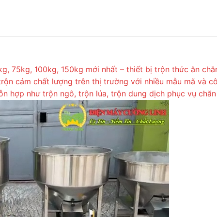
g, 75kg, 100kg, 150kg mới nhất – thiết bị trộn thức ăn ch
trộn cám chất lượng trên thị trường với nhiều mẫu mã và 
n hợp như trộn ngô, trộn lúa, trộn dung dịch phục vụ chăn