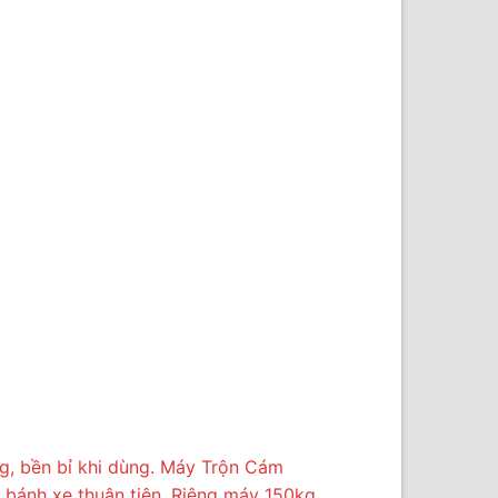
g, bền bỉ khi dùng. Máy Trộn Cám
bánh xe thuận tiện. Riêng máy 150kg