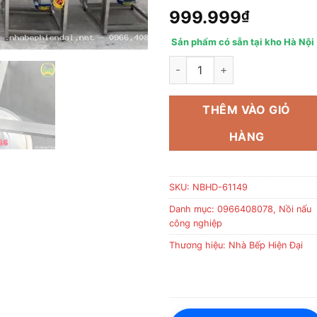
999.999
₫
Sản phẩm có sẵn tại kho Hà Nội
Máy Trộn Cám Chăn Nuôi Trụ
THÊM VÀO GIỎ
HÀNG
SKU:
NBHD-61149
Danh mục:
0966408078
,
Nồi nấu
công nghiệp
Thương hiệu:
Nhà Bếp Hiện Đại