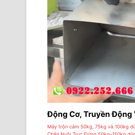
Động Cơ, Truyền Động
Máy trộn cám 50kg, 75kg và 100kg dùn
Chăn Nuôi Trục Đứng 50kg–150kg dùng