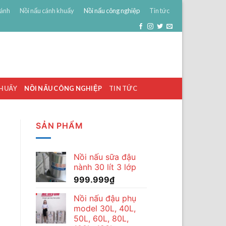
bánh
Nồi nấu cánh khuấy
Nồi nấu công nghiệp
Tin tức
0
ĐĂNG NHẬP
GIỎ HÀNG /
0
₫
KHUẤY
NỒI NẤU CÔNG NGHIỆP
TIN TỨC
SẢN PHẨM
Nồi nấu sữa đậu
nành 30 lít 3 lớp
999.999
₫
Nồi nấu đậu phụ
model 30L, 40L,
50L, 60L, 80L,