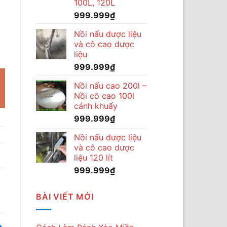
100L, 120L
999.999
₫
Nồi nấu dược liệu
và cô cao dược
c Đứng 50kg–150kg số lượng
liệu
999.999
₫
Nồi nấu cao 200l –
Nồi cô cao 100l
cánh khuấy
999.999
₫
Nồi nấu dược liệu
và cô cao dược
liệu 120 lít
999.999
₫
BÀI VIẾT MỚI