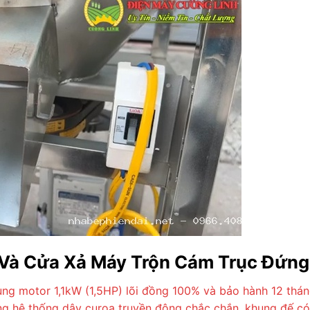
 Và Cửa Xả Máy Trộn Cám Trục Đứng
g motor 1,1kW (1,5HP) lõi đồng 100% và bảo hành 12 thán
 hệ thống dây curoa truyền động chắc chắn, khung đế có 