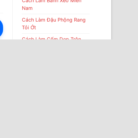
Cách Làm Bánh Xèo Miền
Nam
Cách Làm Đậu Phộng Rang
Tỏi Ớt
Cách Làm Cốm Dẹp Trộn
Dừa
Cách Làm Cà Pháo Chua
Ngọt
Cách làm xương sáo
Cách làm nem thính Thanh
Hóa
Cách làm chân gà sốt Thái
chua cay, giòn ngon, bảo
quản lâu
Cách làm bò né với khổ qua