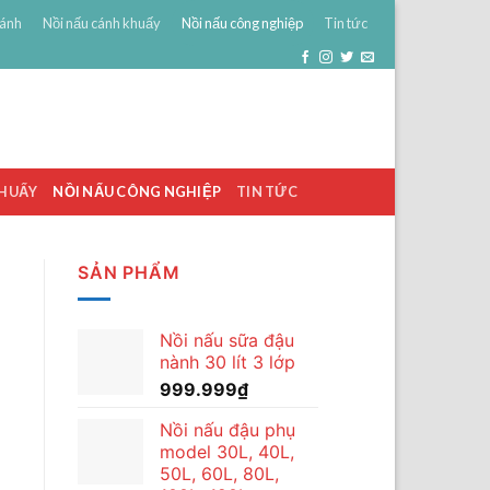
bánh
Nồi nấu cánh khuấy
Nồi nấu công nghiệp
Tin tức
0
ĐĂNG NHẬP
GIỎ HÀNG /
0
₫
KHUẤY
NỒI NẤU CÔNG NGHIỆP
TIN TỨC
SẢN PHẨM
Nồi nấu sữa đậu
nành 30 lít 3 lớp
999.999
₫
Nồi nấu đậu phụ
model 30L, 40L,
50L, 60L, 80L,