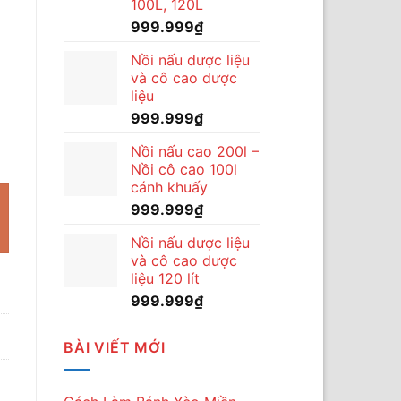
100L, 120L
999.999
₫
Nồi nấu dược liệu
và cô cao dược
liệu
999.999
₫
u máy sấy mít giòn, sấy hoa quả khô giòn số lượng
Nồi nấu cao 200l –
Nồi cô cao 100l
cánh khuấy
999.999
₫
Nồi nấu dược liệu
và cô cao dược
liệu 120 lít
999.999
₫
BÀI VIẾT MỚI