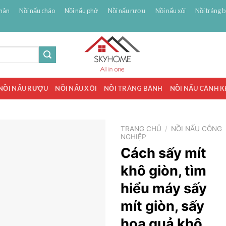
hân
Nồi nấu cháo
Nồi nấu phở
Nồi nấu rượu
Nồi nấu xôi
Nồi tráng 
NỒI NẤU RƯỢU
NỒI NẤU XÔI
NỒI TRÁNG BÁNH
NỒI NẤU CÁNH 
TRANG CHỦ
/
NỒI NẤU CÔNG
NGHIỆP
Cách sấy mít
khô giòn, tìm
hiểu máy sấy
mít giòn, sấy
hoa quả khô