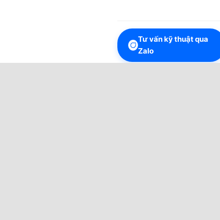
Tư vấn kỹ thuật qua
Zalo
Hỗ trợ trực tiếp bởi
Kỹ thuật
viên Sơn Vũ
:
0966.408.078
.