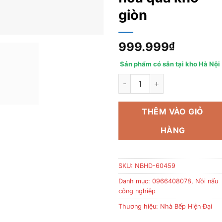
giòn
999.999
₫
Sản phẩm có sẵn tại kho Hà Nội
Cách sấy mít khô giòn, tìm hiể
THÊM VÀO GIỎ
HÀNG
SKU:
NBHD-60459
Danh mục:
0966408078
,
Nồi nấu
công nghiệp
Thương hiệu:
Nhà Bếp Hiện Đại