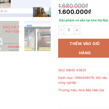
1.680.000
₫
Giá
Giá
1.600.000
₫
gốc
hiện
Sản phẩm có sẵn tại kho Hà Nội
là:
tại
1.680.000₫.
So sánh thang máy kính và th
là:
1.600
THÊM VÀO GIỎ
HÀNG
SKU:
NBHD-43820
Danh mục:
0966408078
,
Nồi nấu
công nghiệp
Thương hiệu:
Nhà Bếp Hiện Đại