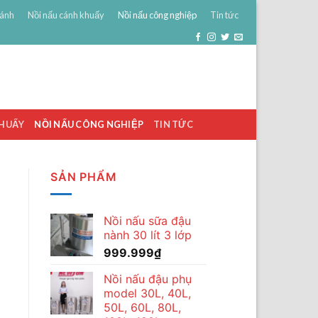
bánh
Nồi nấu cánh khuấy
Nồi nấu công nghiệp
Tin tức
0
ĐĂNG NHẬP
GIỎ HÀNG /
0
₫
KHUẤY
NỒI NẤU CÔNG NGHIỆP
TIN TỨC
SẢN PHẨM
Nồi nấu sữa đậu
nành 30 lít 3 lớp
999.999
₫
Nồi nấu đậu phụ
model 30L, 40L,
50L, 60L, 80L,