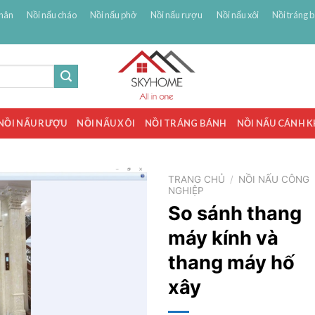
hân
Nồi nấu cháo
Nồi nấu phở
Nồi nấu rượu
Nồi nấu xôi
Nồi tráng 
NỒI NẤU RƯỢU
NỒI NẤU XÔI
NỒI TRÁNG BÁNH
NỒI NẤU CÁNH 
TRANG CHỦ
/
NỒI NẤU CÔNG
NGHIỆP
So sánh thang
máy kính và
thang máy hố
xây