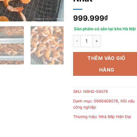
999.999
₫
Sản phẩm có sẵn tại kho Hà Nội
Sấy Khô Tôm Xẻ Nên Sử Dụng 
THÊM VÀO GIỎ
HÀNG
SKU:
NBHD-59079
Danh mục:
0966408078
,
Nồi nấu
công nghiệp
Thương hiệu:
Nhà Bếp Hiện Đại