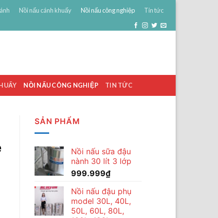
bánh
Nồi nấu cánh khuấy
Nồi nấu công nghiệp
Tin tức
0
ĐĂNG NHẬP
GIỎ HÀNG /
0
₫
KHUẤY
NỒI NẤU CÔNG NGHIỆP
TIN TỨC
SẢN PHẨM
ẻ
Nồi nấu sữa đậu
nành 30 lít 3 lớp
999.999
₫
Nồi nấu đậu phụ
model 30L, 40L,
50L, 60L, 80L,