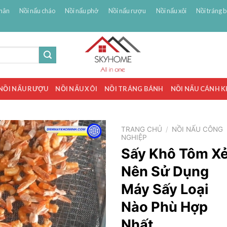
hân
Nồi nấu cháo
Nồi nấu phở
Nồi nấu rượu
Nồi nấu xôi
Nồi tráng 
NỒI NẤU RƯỢU
NỒI NẤU XÔI
NỒI TRÁNG BÁNH
NỒI NẤU CÁNH 
TRANG CHỦ
/
NỒI NẤU CÔNG
NGHIỆP
Sấy Khô Tôm X
Nên Sử Dụng
Máy Sấy Loại
Nào Phù Hợp
Nhất