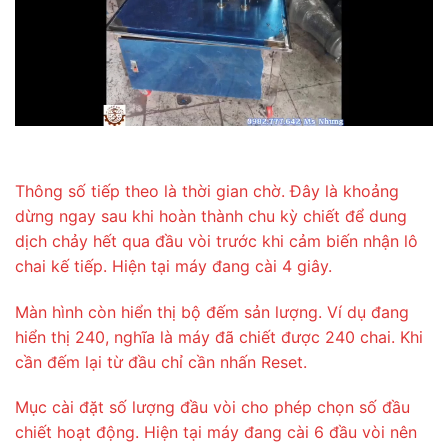
Thông số tiếp theo là thời gian chờ. Đây là khoảng
dừng ngay sau khi hoàn thành chu kỳ chiết để dung
dịch chảy hết qua đầu vòi trước khi cảm biến nhận lô
chai kế tiếp. Hiện tại máy đang cài 4 giây.
Màn hình còn hiển thị bộ đếm sản lượng. Ví dụ đang
hiển thị 240, nghĩa là máy đã chiết được 240 chai. Khi
cần đếm lại từ đầu chỉ cần nhấn Reset.
Mục cài đặt số lượng đầu vòi cho phép chọn số đầu
chiết hoạt động. Hiện tại máy đang cài 6 đầu vòi nên