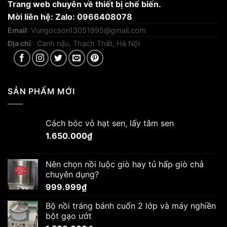
Trang web chuyên về thiết bị chế biến.
Mời liên hệ: Zalo: 0966408078
Email
:
Vungocson13051995@gmail.com
Địa chỉ
: Canh nậu, Thạch Thất, Hà Nội
SẢN PHẨM MỚI
Cách bóc vỏ hạt sen, lấy tâm sen
1.650.000
₫
Nên chọn nồi luộc giò hay tủ hấp giò chả
chuyên dụng?
999.999
₫
Bộ nồi tráng bánh cuốn 2 lớp và máy nghiền
bột gạo ướt