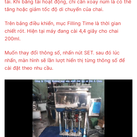
tải. Khi băng tải hoạt động, chỉ cần xoay núm là có thể
tăng hoặc giảm tốc độ di chuyển của chai.
Trên bảng điều khiển, mục Filling Time là thời gian
chiết rót. Hiện tại máy đang cài 4,4 giây cho chai
200ml.
Muốn thay đổi thông số, nhấn nút SET. sau đó lúc
nhấn, màn hình sẽ lần lượt hiển thị từng thông số để
cài đặt theo nhu cầu.