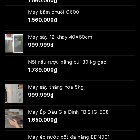
1.560.000
₫
Máy băm chuối C600
1.560.000
₫
Máy sấy 12 khay 40x60cm
999.999
₫
Nồi nấu rượu bằng củi 30 kg gạo
1.789.000
₫
Máy sấy thăng hoa 5kg
999.999
₫
Máy Ép Dầu Gia Đình FBIS IG-508
1.650.000
₫
Máy ép nước cốt đa năng EDN001