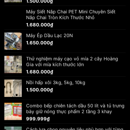
1.500.000
₫
Máy Siết Nắp Chai PET Mini Chuyên Siết
Nắp Chai Tròn Kích Thước Nhỏ
1.680.000
₫
Máy Ép Dầu Lạc 20N
1.650.000
₫
Thử nghiệm máy cạo vỏ mía 2 cây Hoàng
Gia với mía kích thước lớn
1.680.000
₫
Nồi hấp xôi 3kg, 5kg, 10kg
1.500.000
₫
Combo bếp chiên tách dầu 50 lít và tủ trưng
bày giữ nóng thực phẩm 2 tầng 3 khay
999.999
₫
Cách lựa chọn nguyên liệu phù hợp với từng