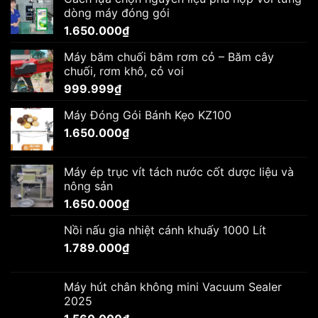
dòng máy đóng gói
1.650.000
₫
Máy băm chuối băm rơm cỏ – Băm cây
chuối, rơm khô, cỏ voi
999.999
₫
Máy Đóng Gói Bánh Kẹo KZ100
1.650.000
₫
Máy ép trục vít tách nước cốt dược liệu và
nông sản
1.650.000
₫
Nồi nấu gia nhiệt cánh khuấy 1000 Lít
1.789.000
₫
Máy hút chân không mini Vacuum Sealer
2025