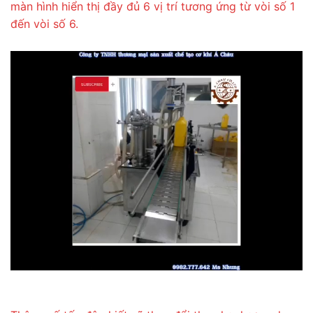
màn hình hiển thị đầy đủ 6 vị trí tương ứng từ vòi số 1
đến vòi số 6.