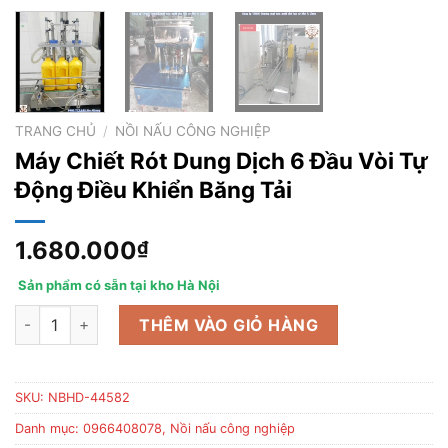
TRANG CHỦ
/
NỒI NẤU CÔNG NGHIỆP
Máy Chiết Rót Dung Dịch 6 Đầu Vòi Tự
Động Điều Khiển Băng Tải
1.680.000
₫
Sản phẩm có sẵn tại kho Hà Nội
Máy Chiết Rót Dung Dịch 6 Đầu Vòi Tự Động Điều Khiển Băng T
THÊM VÀO GIỎ HÀNG
SKU:
NBHD-44582
Danh mục:
0966408078
,
Nồi nấu công nghiệp