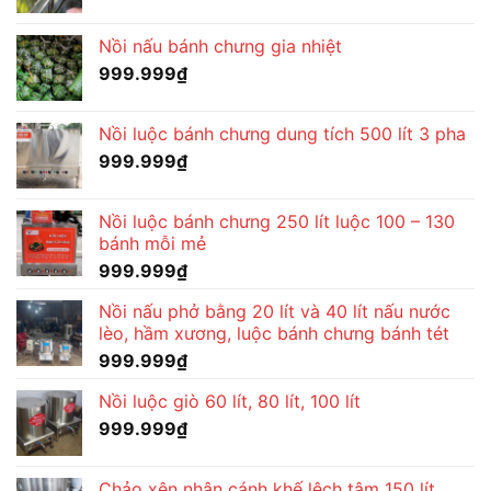
Nồi nấu bánh chưng gia nhiệt
999.999
₫
Nồi luộc bánh chưng dung tích 500 lít 3 pha
999.999
₫
Nồi luộc bánh chưng 250 lít luộc 100 – 130
bánh mỗi mẻ
999.999
₫
Nồi nấu phở bằng 20 lít và 40 lít nấu nước
lèo, hầm xương, luộc bánh chưng bánh tét
999.999
₫
Nồi luộc giò 60 lít, 80 lít, 100 lít
999.999
₫
Chảo xên nhân cánh khế lệch tâm 150 lít