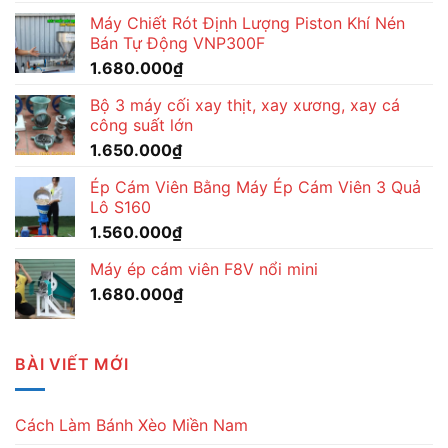
Máy Chiết Rót Định Lượng Piston Khí Nén
Bán Tự Động VNP300F
1.680.000
₫
Bộ 3 máy cối xay thịt, xay xương, xay cá
công suất lớn
1.650.000
₫
Ép Cám Viên Bằng Máy Ép Cám Viên 3 Quả
Lô S160
1.560.000
₫
Máy ép cám viên F8V nổi mini
1.680.000
₫
BÀI VIẾT MỚI
Cách Làm Bánh Xèo Miền Nam