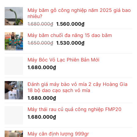
Máy băm gỗ công nghiệp năm 2025 giá bao
nhiêu?
Giá
Giá
1.680.000
₫
1.560.000
₫
gốc
hiện
Máy băm chuối đa năng 15 dao băm
là:
tại
Giá
Giá
1.650.000
₫
1.680.000₫.
1.530.000
₫
là:
gốc
hiện
1.560.000₫.
là:
tại
Máy Bóc Vỏ Lạc Phiên Bản Mới
1.650.000₫.
là:
1.680.000
₫
1.530.000₫.
Đánh giá máy bào vỏ mía 2 cây Hoàng Gia
18 bộ dao cạo sạch vỏ mía
1.680.000
₫
Máy thái rau củ quả công nghiệp FMP20
1.680.000
₫
Máy cân định lượng 999gr