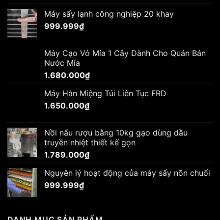
Máy sấy lạnh công nghiệp 20 khay
999.999
₫
Máy Cạo Vỏ Mía 1 Cây Dành Cho Quán Bán
Nước Mía
1.680.000
₫
Máy Hàn Miệng Túi Liên Tục FRD
1.650.000
₫
Nồi nấu rượu bằng 10kg gạo dùng dầu
truyền nhiệt thiết kế gọn
1.789.000
₫
Nguyên lý hoạt động của máy sấy nõn chuối
999.999
₫
DANH MỤC SẢN PHẨM