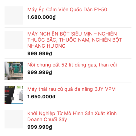
Máy Ép Cám Viên Quốc Dân F1-50
1.680.000
₫
MÁY NGHIỀN BỘT SIÊU MỊN – NGHIỀN
THUỐC BẮC, THUỐC NAM, NGHIỀN BỘT
NHANG HƯƠNG
999.999
₫
Nồi chưng cất 52 lít dùng gas, than củi
999.999
₫
Máy thái rau củ quả đa năng BJY-VPM
1.650.000
₫
Khởi Nghiệp Từ Mô Hình Sản Xuất Kinh
Doanh Chuối Sấy
999.999
₫