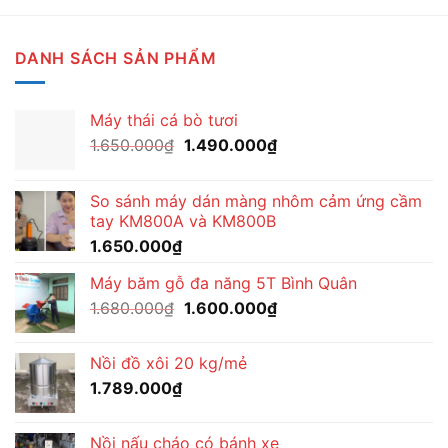
DANH SÁCH SẢN PHẨM
Máy thái cá bò tươi
Giá
Giá
1.650.000
₫
1.490.000
₫
gốc
hiện
là:
tại
So sánh máy dán màng nhôm cảm ứng cầm
1.650.000₫.
là:
tay KM800A và KM800B
1.490.000₫.
1.650.000
₫
Máy băm gỗ đa năng 5T Bình Quân
Giá
Giá
1.680.000
₫
1.600.000
₫
gốc
hiện
là:
tại
Nồi đồ xôi 20 kg/mẻ
1.680.000₫.
là:
1.789.000
₫
1.600.000₫.
Nồi nấu cháo có bánh xe