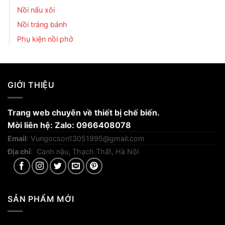
Nồi nấu xôi
Nồi tráng bánh
Phụ kiện nồi phở
GIỚI THIỆU
Trang web chuyên về thiết bị chế biến.
Mời liên hệ: Zalo: 0966408078
Email
:
Vungocson13051995@gmail.com
Địa chỉ
: Canh nậu, Thạch Thất, Hà Nội
SẢN PHẨM MỚI