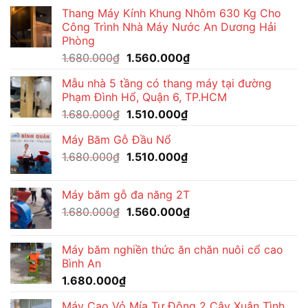
là:
tại
Thang Máy Kính Khung Nhôm 630 Kg Cho
1.650.000₫.
là:
Công Trình Nhà Máy Nước An Dương Hải
1.570.000₫.
Phòng
Giá
Giá
1.680.000
₫
1.560.000
₫
gốc
hiện
Mẫu nhà 5 tầng có thang máy tại đường
là:
tại
Phạm Đình Hổ, Quận 6, TP.HCM
1.680.000₫.
là:
Giá
Giá
1.680.000
₫
1.510.000
₫
1.560.000₫.
gốc
hiện
Máy Băm Gỗ Đầu Nổ
là:
tại
Giá
Giá
1.680.000
₫
1.680.000₫.
1.510.000
₫
là:
gốc
hiện
1.510.000₫.
là:
tại
Máy băm gỗ đa năng 2T
1.680.000₫.
là:
Giá
Giá
1.680.000
₫
1.560.000
₫
1.510.000₫.
gốc
hiện
là:
tại
Máy băm nghiền thức ăn chăn nuôi cổ cao
1.680.000₫.
là:
Bình An
1.560.000₫.
1.680.000
₫
Máy Cạo Vỏ Mía Tự Động 2 Cây Xuân Tình