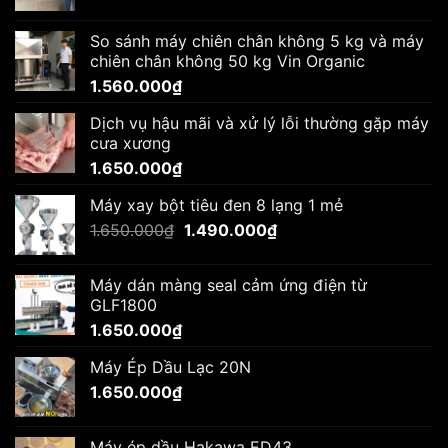
So sánh máy chiên chân không 5 kg và máy
chiên chân không 50 kg Vin Organic
1.560.000
₫
Dịch vụ hậu mãi và xử lý lỗi thường gặp máy
cưa xương
1.650.000
₫
Máy xay bột tiêu đen 8 lạng 1 mẻ
Giá
Giá
1.650.000
₫
1.490.000
₫
gốc
hiện
là:
tại
Máy dán màng seal cảm ứng điện từ
1.650.000₫.
là:
GLF1800
1.490.000₫.
1.650.000
₫
Máy Ép Dầu Lạc 20N
1.650.000
₫
Máy ép dầu Hakawa ED43