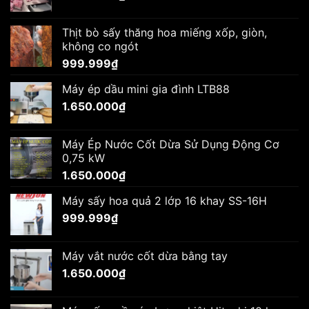
Thịt bò sấy thăng hoa miếng xốp, giòn,
không co ngót
999.999
₫
Máy ép dầu mini gia đình LTB88
1.650.000
₫
Máy Ép Nước Cốt Dừa Sử Dụng Động Cơ
0,75 kW
1.650.000
₫
Máy sấy hoa quả 2 lớp 16 khay SS-16H
999.999
₫
Máy vắt nước cốt dừa bằng tay
1.650.000
₫