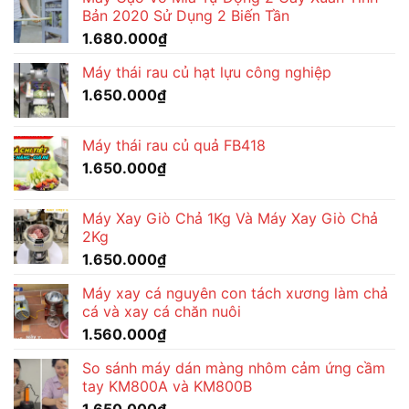
Bản 2020 Sử Dụng 2 Biến Tần
1.680.000
₫
Máy thái rau củ hạt lựu công nghiệp
1.650.000
₫
Máy thái rau củ quả FB418
1.650.000
₫
Máy Xay Giò Chả 1Kg Và Máy Xay Giò Chả
2Kg
1.650.000
₫
Máy xay cá nguyên con tách xương làm chả
cá và xay cá chăn nuôi
1.560.000
₫
So sánh máy dán màng nhôm cảm ứng cầm
tay KM800A và KM800B