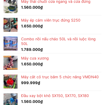
Máy thái chuối cửa ngang và cửa đứng
1.560.000
₫
Máy ép cám viên trục đứng S250
1.650.000
₫
Combo nồi nấu cháo 50L và nồi luộc lòng
50L
1.789.000
₫
Máy cưa xương
1.650.000
₫
Máy cắt cỏ trục băm 5 chức năng VMDN40
999.999
₫
Đầu xay bột khô SX150, SX170, SX180
1.560.000
₫