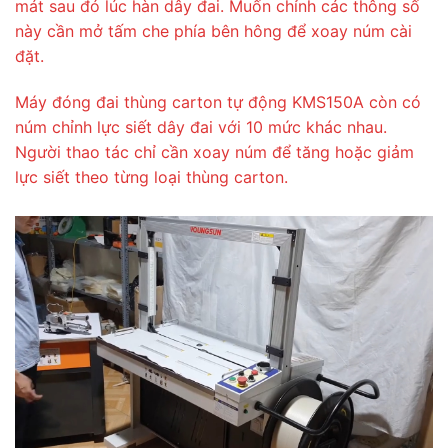
mát sau đó lúc hàn dây đai. Muốn chỉnh các thông số
này cần mở tấm che phía bên hông để xoay núm cài
đặt.
Máy đóng đai thùng carton tự động KMS150A còn có
núm chỉnh lực siết dây đai với 10 mức khác nhau.
Người thao tác chỉ cần xoay núm để tăng hoặc giảm
lực siết theo từng loại thùng carton.