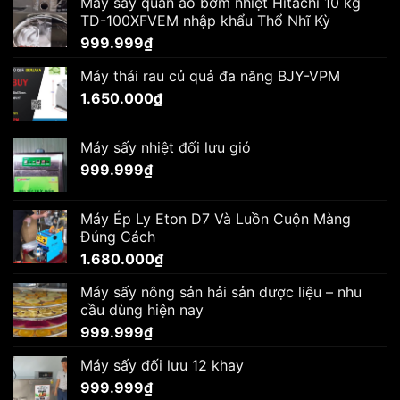
Máy sấy quần áo bơm nhiệt Hitachi 10 kg
TD-100XFVEM nhập khẩu Thổ Nhĩ Kỳ
999.999
₫
Máy thái rau củ quả đa năng BJY-VPM
1.650.000
₫
Máy sấy nhiệt đối lưu gió
999.999
₫
Máy Ép Ly Eton D7 Và Luồn Cuộn Màng
Đúng Cách
1.680.000
₫
Máy sấy nông sản hải sản dược liệu – nhu
cầu dùng hiện nay
999.999
₫
Máy sấy đối lưu 12 khay
999.999
₫