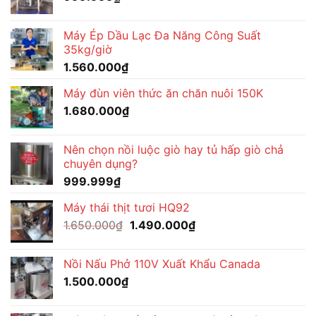
Máy Ép Dầu Lạc Đa Năng Công Suất
35kg/giờ
1.560.000
₫
Máy đùn viên thức ăn chăn nuôi 150K
1.680.000
₫
Nên chọn nồi luộc giò hay tủ hấp giò chả
chuyên dụng?
999.999
₫
Máy thái thịt tươi HQ92
Giá
Giá
1.650.000
₫
1.490.000
₫
gốc
hiện
là:
tại
Nồi Nấu Phở 110V Xuất Khẩu Canada
1.650.000₫.
là:
1.500.000
₫
1.490.000₫.