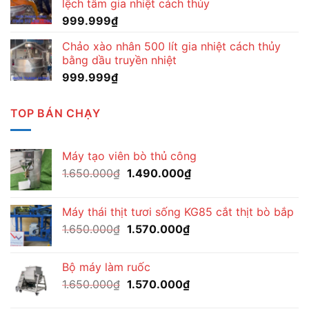
lệch tâm gia nhiệt cách thủy
999.999
₫
Chảo xào nhân 500 lít gia nhiệt cách thủy
bằng dầu truyền nhiệt
999.999
₫
TOP BÁN CHẠY
Máy tạo viên bò thủ công
Giá
Giá
1.650.000
₫
1.490.000
₫
gốc
hiện
là:
tại
Máy thái thịt tươi sống KG85 cắt thịt bò bắp
1.650.000₫.
là:
Giá
Giá
1.650.000
₫
1.570.000
₫
1.490.000₫.
gốc
hiện
là:
tại
Bộ máy làm ruốc
1.650.000₫.
là:
Giá
Giá
1.650.000
₫
1.570.000
₫
1.570.000₫.
gốc
hiện