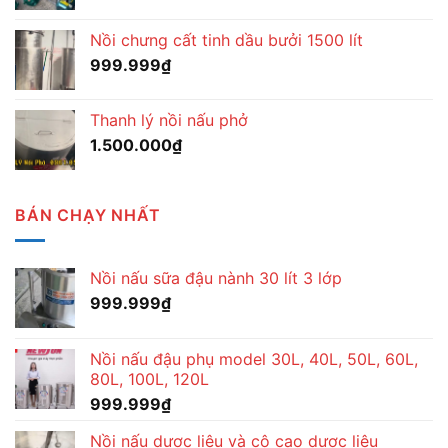
Nồi chưng cất tinh dầu bưởi 1500 lít
999.999
₫
Thanh lý nồi nấu phở
1.500.000
₫
BÁN CHẠY NHẤT
Nồi nấu sữa đậu nành 30 lít 3 lớp
999.999
₫
Nồi nấu đậu phụ model 30L, 40L, 50L, 60L,
80L, 100L, 120L
999.999
₫
Nồi nấu dược liệu và cô cao dược liệu