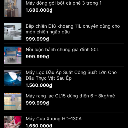
Máy đóng gói bột cà phê 3 trong 1
1.680.000
₫
Bếp chiên E18 khoang 11L chuyên dùng cho
món chiên ngập dầu
999.999
₫
Nồi luộc bánh chưng gia đình 50L
999.999
₫
Máy Lọc Dầu Áp Suất Công Suất Lớn Cho
Dầu Thực Vật Sau Ép
1.560.000
₫
Máy rang lạc GL15 dùng điện 6 – 8kg/mẻ
999.999
₫
Máy Cưa Xương HD-130A
1.650.000
₫