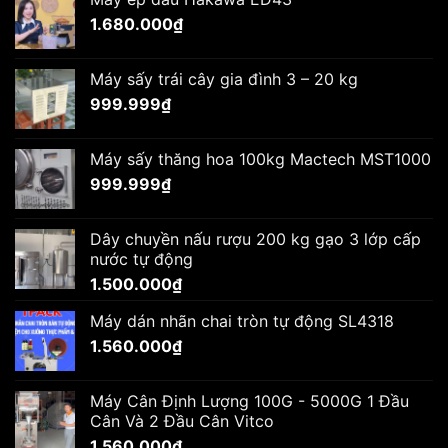
1.680.000
₫
Máy sấy trái cây gia đình 3 – 20 kg
999.999
₫
Máy sấy thăng hoa 100kg Mactech MST1000
999.999
₫
Dây chuyền nấu rượu 200 kg gạo 3 lớp cấp
nước tự động
1.500.000
₫
Máy dán nhãn chai tròn tự động SL4318
1.560.000
₫
Máy Cân Định Lượng 100G - 5000G 1 Đầu
Cân Và 2 Đầu Cân Vitco
1.560.000
₫