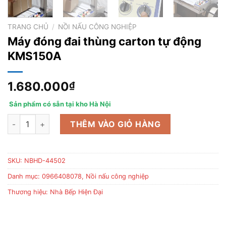
TRANG CHỦ
/
NỒI NẤU CÔNG NGHIỆP
Máy đóng đai thùng carton tự động
KMS150A
1.680.000
₫
Sản phẩm có sẵn tại kho Hà Nội
Máy đóng đai thùng carton tự động KMS150A số lượng
THÊM VÀO GIỎ HÀNG
SKU:
NBHD-44502
Danh mục:
0966408078
,
Nồi nấu công nghiệp
Thương hiệu:
Nhà Bếp Hiện Đại