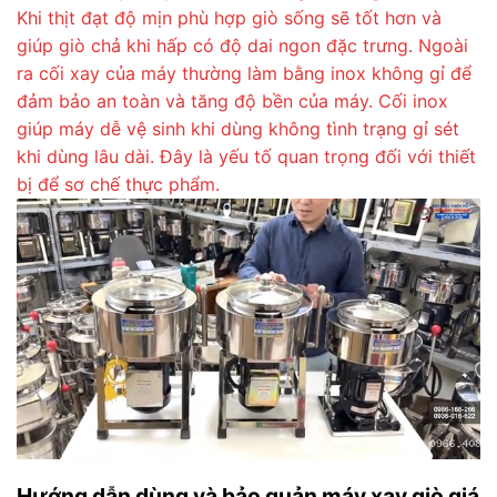
Khi thịt đạt độ mịn phù hợp giò sống sẽ tốt hơn và
giúp giò chả khi hấp có độ dai ngon đặc trưng. Ngoài
ra cối xay của máy thường làm bằng inox không gỉ để
đảm bảo an toàn và tăng độ bền của máy. Cối inox
giúp máy dễ vệ sinh khi dùng không tình trạng gỉ sét
khi dùng lâu dài. Đây là yếu tố quan trọng đối với thiết
bị để sơ chế thực phẩm.
Hướng dẫn dùng và bảo quản máy xay giò giá