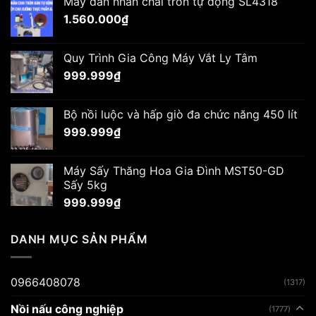
Máy dán nhãn chai tròn tự động SL4318
1.560.000
₫
Quy Trình Gia Công Máy Vắt Ly Tâm
999.999
₫
Bộ nồi luộc và hấp giò đa chức năng 450 lít
999.999
₫
Máy Sấy Thăng Hoa Gia Đình MST50-GD
Sấy 5kg
999.999
₫
DANH MỤC SẢN PHẨM
0966408078
(1317)
Nồi nấu công nghiệp
(1777)