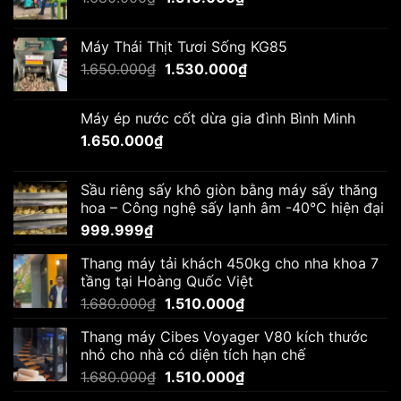
gốc
hiện
là:
tại
Máy Thái Thịt Tươi Sống KG85
1.680.000₫.
là:
Giá
Giá
1.650.000
₫
1.530.000
₫
1.510.000₫.
gốc
hiện
là:
tại
Máy ép nước cốt dừa gia đình Bình Minh
1.650.000₫.
là:
1.650.000
₫
1.530.000₫.
Sầu riêng sấy khô giòn bằng máy sấy thăng
hoa – Công nghệ sấy lạnh âm -40°C hiện đại
999.999
₫
Thang máy tải khách 450kg cho nha khoa 7
tầng tại Hoàng Quốc Việt
Giá
Giá
1.680.000
₫
1.510.000
₫
gốc
hiện
Thang máy Cibes Voyager V80 kích thước
là:
tại
nhỏ cho nhà có diện tích hạn chế
1.680.000₫.
là:
Giá
Giá
1.680.000
₫
1.510.000
₫
1.510.000₫.
gốc
hiện