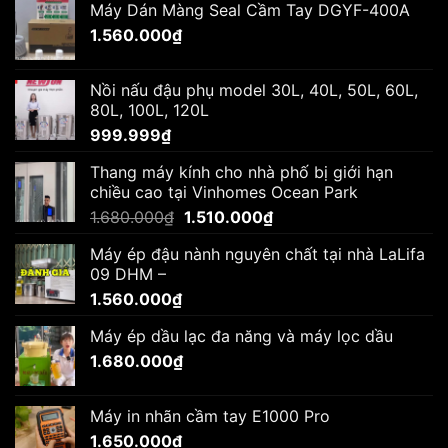
Máy Dán Màng Seal Cầm Tay DGYF-400A
là:
tại
1.560.000
₫
1.680.000₫.
là:
1.510.000₫.
Nồi nấu đậu phụ model 30L, 40L, 50L, 60L,
80L, 100L, 120L
999.999
₫
Thang máy kính cho nhà phố bị giới hạn
chiều cao tại Vinhomes Ocean Park
Giá
Giá
1.680.000
₫
1.510.000
₫
gốc
hiện
Máy ép đậu nành nguyên chất tại nhà LaLifa
là:
tại
09 DHM –
1.680.000₫.
là:
1.560.000
₫
1.510.000₫.
Máy ép dầu lạc đa năng và máy lọc dầu
1.680.000
₫
Máy in nhãn cầm tay E1000 Pro
1.650.000
₫