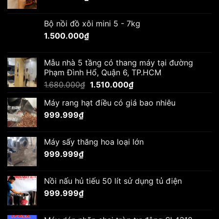
Bộ nồi đồ xôi mini 5 - 7kg
1.500.000
₫
Mẫu nhà 5 tầng có thang máy tại đường
Phạm Đình Hổ, Quận 6, TP.HCM
Giá
Giá
1.680.000
₫
1.510.000
₫
gốc
hiện
Máy rang hạt điều có giá bao nhiêu
là:
tại
999.999
₫
1.680.000₫.
là:
1.510.000₫.
Máy sấy thăng hoa loại lớn
999.999
₫
Nồi nấu hủ tiếu 50 lít sử dụng tủ điện
999.999
₫