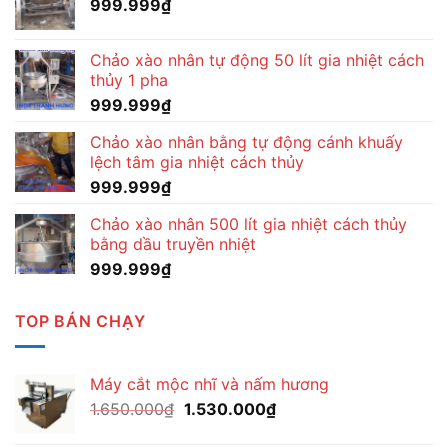
999.999
₫
Chảo xào nhân tự động 50 lít gia nhiệt cách
thủy 1 pha
999.999
₫
Chảo xào nhân bằng tự động cánh khuấy
lệch tâm gia nhiệt cách thủy
999.999
₫
Chảo xào nhân 500 lít gia nhiệt cách thủy
bằng dầu truyền nhiệt
999.999
₫
TOP BÁN CHẠY
Máy cắt mộc nhĩ và nấm hương
Giá
Giá
1.650.000
₫
1.530.000
₫
gốc
hiện