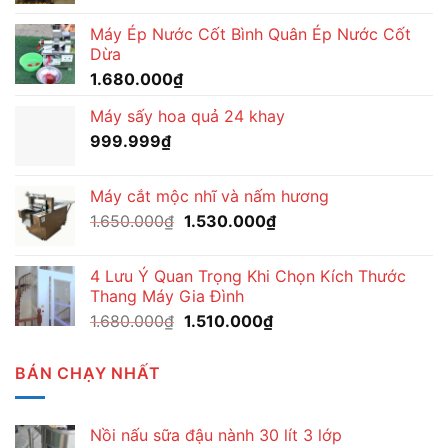
Máy Ép Nước Cốt Bình Quân Ép Nước Cốt
Dừa
1.680.000
₫
Máy sấy hoa quả 24 khay
999.999
₫
Máy cắt mộc nhĩ và nấm hương
Giá
Giá
1.650.000
₫
1.530.000
₫
gốc
hiện
là:
tại
4 Lưu Ý Quan Trọng Khi Chọn Kích Thước
1.650.000₫.
là:
Thang Máy Gia Đình
1.530.000₫.
Giá
Giá
1.680.000
₫
1.510.000
₫
gốc
hiện
là:
tại
BÁN CHẠY NHẤT
1.680.000₫.
là:
1.510.000₫.
Nồi nấu sữa đậu nành 30 lít 3 lớp