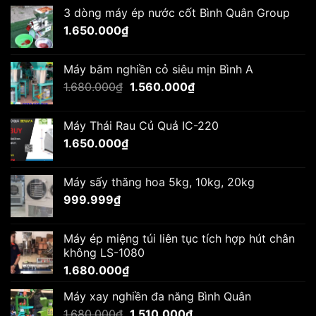
3 dòng máy ép nước cốt Bình Quân Group
1.650.000
₫
Máy băm nghiền cỏ siêu mịn Bình A
Giá
Giá
1.680.000
₫
1.560.000
₫
gốc
hiện
là:
tại
Máy Thái Rau Củ Quả IC-220
1.680.000₫.
là:
1.650.000
₫
1.560.000₫.
Máy sấy thăng hoa 5kg, 10kg, 20kg
999.999
₫
Máy ép miệng túi liên tục tích hợp hút chân
không LS-1080
1.680.000
₫
Máy xay nghiền đa năng Bình Quân
Giá
Giá
1.680.000
₫
1.510.000
₫