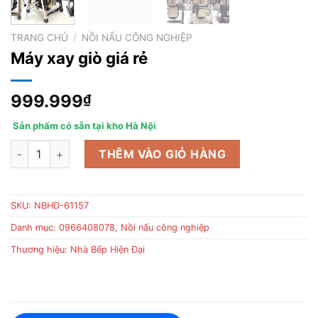
TRANG CHỦ
/
NỒI NẤU CÔNG NGHIỆP
Máy xay giò giá rẻ
999.999
₫
Sản phẩm có sẵn tại kho Hà Nội
Máy xay giò giá rẻ số lượng
THÊM VÀO GIỎ HÀNG
SKU:
NBHD-61157
Danh mục:
0966408078
,
Nồi nấu công nghiệp
Thương hiệu:
Nhà Bếp Hiện Đại