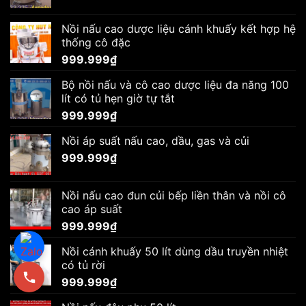
Nồi nấu cao dược liệu cánh khuấy kết hợp hệ
thống cô đặc
999.999
₫
Bộ nồi nấu và cô cao dược liệu đa năng 100
lít có tủ hẹn giờ tự tắt
999.999
₫
Nồi áp suất nấu cao, dầu, gas và củi
999.999
₫
Nồi nấu cao đun củi bếp liền thân và nồi cô
cao áp suất
999.999
₫
Nồi cánh khuấy 50 lít dùng dầu truyền nhiệt
có tủ rời
999.999
₫