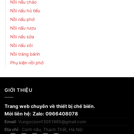
Nồi nấu cháo
Nồi nấu hủ tiếu
Nồi nấu phở
Nồi nấu rượu
Nồi nấu sữa
Nồi nấu xôi
Nồi tráng bánh
Phụ kiện nồi phở
GIỚI THIỆU
Trang web chuyên về thiết bị chế biến.
Mời liên hệ: Zalo: 0966408078
Email
:
Vungocson13051995@gmail.com
Địa chỉ
: Canh nậu, Thạch Thất, Hà Nội