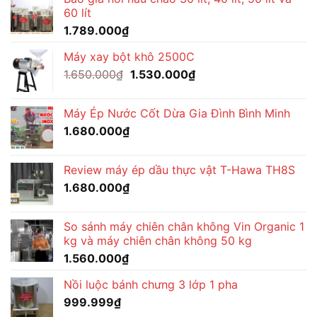
60 lít
1.789.000
₫
Máy xay bột khô 2500C
Giá
Giá
1.650.000
₫
1.530.000
₫
gốc
hiện
là:
tại
Máy Ép Nước Cốt Dừa Gia Đình Bình Minh
1.650.000₫.
là:
1.680.000
₫
1.530.000₫.
Review máy ép dầu thực vật T-Hawa TH8S
1.680.000
₫
So sánh máy chiên chân không Vin Organic 1
kg và máy chiên chân không 50 kg
1.560.000
₫
Nồi luộc bánh chưng 3 lớp 1 pha
999.999
₫