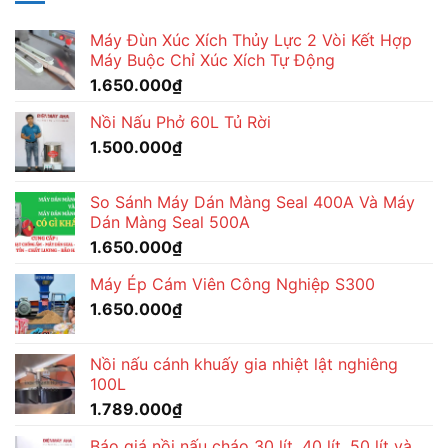
Máy Đùn Xúc Xích Thủy Lực 2 Vòi Kết Hợp
Máy Buộc Chỉ Xúc Xích Tự Động
1.650.000
₫
Nồi Nấu Phở 60L Tủ Rời
1.500.000
₫
So Sánh Máy Dán Màng Seal 400A Và Máy
Dán Màng Seal 500A
1.650.000
₫
Máy Ép Cám Viên Công Nghiệp S300
1.650.000
₫
Nồi nấu cánh khuấy gia nhiệt lật nghiêng
100L
1.789.000
₫
Báo giá nồi nấu cháo 30 lít, 40 lít, 50 lít và