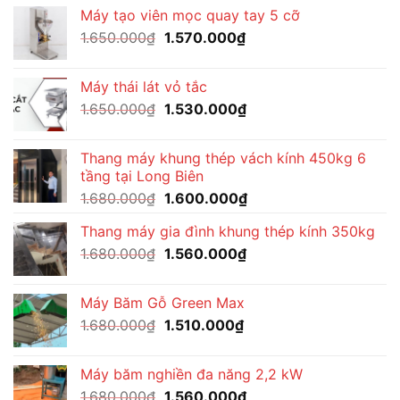
là:
tại
Máy tạo viên mọc quay tay 5 cỡ
1.650.000₫.
là:
Giá
Giá
1.650.000
₫
1.570.000
₫
1.530.000₫.
gốc
hiện
là:
tại
Máy thái lát vỏ tắc
1.650.000₫.
là:
Giá
Giá
1.650.000
₫
1.530.000
₫
1.570.000₫.
gốc
hiện
là:
tại
Thang máy khung thép vách kính 450kg 6
1.650.000₫.
là:
tầng tại Long Biên
1.530.000₫.
Giá
Giá
1.680.000
₫
1.600.000
₫
gốc
hiện
Thang máy gia đình khung thép kính 350kg
là:
tại
Giá
Giá
1.680.000
₫
1.680.000₫.
1.560.000
₫
là:
gốc
hiện
1.600.000₫.
là:
tại
Máy Băm Gỗ Green Max
1.680.000₫.
là:
Giá
Giá
1.680.000
₫
1.510.000
₫
1.560.000₫.
gốc
hiện
là:
tại
Máy băm nghiền đa năng 2,2 kW
1.680.000₫.
là:
Giá
Giá
1.680.000
₫
1.560.000
₫
1.510.000₫.