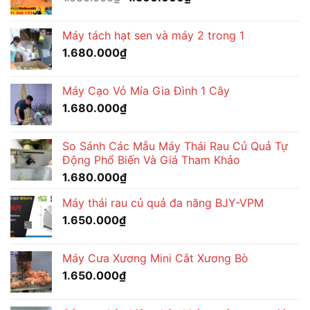
gốc
hiện
là:
tại
Máy tách hạt sen và máy 2 trong 1
1.680.000₫.
là:
1.680.000
₫
1.560.000₫.
Máy Cạo Vỏ Mía Gia Đình 1 Cây
1.680.000
₫
So Sánh Các Mẫu Máy Thái Rau Củ Quả Tự
Động Phổ Biến Và Giá Tham Khảo
1.680.000
₫
Máy thái rau củ quả đa năng BJY-VPM
1.650.000
₫
Máy Cưa Xương Mini Cắt Xương Bò
1.650.000
₫